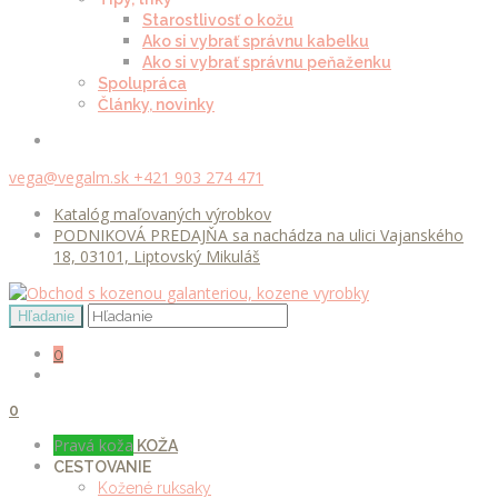
Starostlivosť o kožu
Ako si vybrať správnu kabelku
Ako si vybrať správnu peňaženku
Spolupráca
Články, novinky
vega@vegalm.sk
+421 903 274 471
Katalóg maľovaných výrobkov
PODNIKOVÁ PREDAJŇA sa nachádza na ulici Vajanského
18, 03101, Liptovský Mikuláš
0
0
Pravá koža
KOŽA
CESTOVANIE
Kožené ruksaky