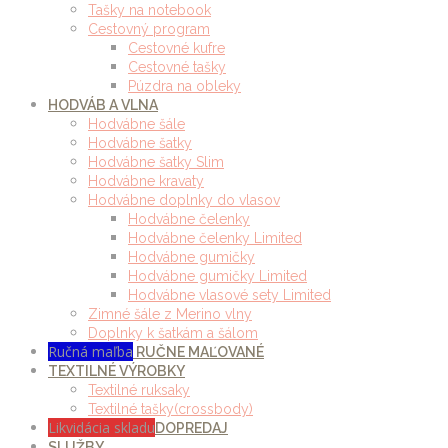
Tašky na notebook
Cestovný program
Cestovné kufre
Cestovné tašky
Púzdra na obleky
HODVÁB A VLNA
Hodvábne šále
Hodvábne šatky
Hodvábne šatky Slim
Hodvábne kravaty
Hodvábne doplnky do vlasov
Hodvábne čelenky
Hodvábne čelenky Limited
Hodvábne gumičky
Hodvábne gumičky Limited
Hodvábne vlasové sety Limited
Zimné šále z Merino vlny
Doplnky k šatkám a šálom
Ručná maľba
RUČNE MAĽOVANÉ
TEXTILNÉ VÝROBKY
Textilné ruksaky
Textilné tašky(crossbody)
Likvidácia skladu
DOPREDAJ
SLUŽBY