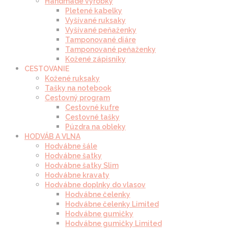
Handmade výrobky
Pletené kabelky
Vyšívané ruksaky
Vyšívané peňaženky
Tamponované diáre
Tamponované peňaženky
Kožené zápisníky
CESTOVANIE
Kožené ruksaky
Tašky na notebook
Cestovný program
Cestovné kufre
Cestovné tašky
Púzdra na obleky
HODVÁB A VLNA
Hodvábne šále
Hodvábne šatky
Hodvábne šatky Slim
Hodvábne kravaty
Hodvábne doplnky do vlasov
Hodvábne čelenky
Hodvábne čelenky Limited
Hodvábne gumičky
Hodvábne gumičky Limited