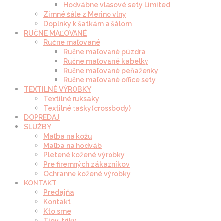
Hodvábne vlasové sety Limited
Zimné šále z Merino vlny
Doplnky k šatkám a šálom
RUČNE MAĽOVANÉ
Ručne maľované
Ručne maľované púzdra
Ručne maľované kabelky
Ručne maľované peňaženky
Ručne maľované office sety
TEXTILNÉ VÝROBKY
Textilné ruksaky
Textilné tašky(crossbody)
DOPREDAJ
SLUŽBY
Maľba na kožu
Maľba na hodváb
Pletené kožené výrobky
Pre firemných zákazníkov
Ochranné kožené výrobky
KONTAKT
Predajňa
Kontakt
Kto sme
Tipy, triky