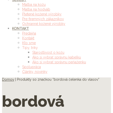
Maľba na kožu
Maľba na hodváb
Pletené kožené výrobky
Pre firemných zákazníkov
Ochranné kožené výrobky
KONTAKT
Predajňa
Kontakt
Kto sme
Tipy, triky
Starostlivosť o kožu
Ako si vybrať správnu kabelku
Ako si vybrať správnu peňaženku
Spolupráca
Články, novinky
Domov
| Produkty so značkou “bordová čelenka do vlasov”
bordová