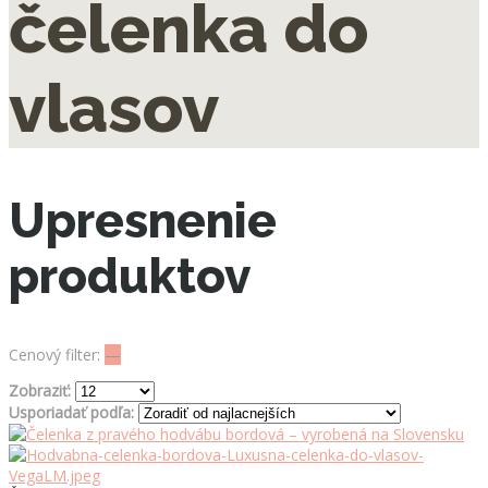
čelenka do
vlasov
Upresnenie
produktov
Cenový filter:
—
Zobraziť:
Usporiadať podľa: