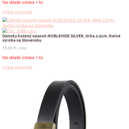
Na sklade ostáva 1 ks
Tento
Výber možností
produkt
má
viacero
variantov.
Dámsky kožený opasok NOBLEHIDE SILVER, šírka 2.5cm, Ručná
Možnosti
výroba na Slovensku
si
19.00
€
s DPH
môžete
vybrať
Na sklade ostáva 1 ks
na
stránke
Tento
Výber možností
produktu.
produkt
má
viacero
variantov.
Možnosti
si
môžete
vybrať
na
stránke
produktu.