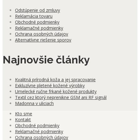
Odstúpenie od zmluvy
Reklamácia tovaru
Obchodné podmienky
Reklamačné podmienky
Ochrana osobných údajov
Alternatívne riešenie sporov
Najnovšie články
Kvalitná prírodná koža a jej spracovanie
Exkluzívne pletené kožené výrobky
Umelecké ručne frkané kožené produkty
Textil cez ktorý neprenikne GSM ani RF signál
Madonna v uliciach
Kto sme
Kontakt
Obchodné podmienky
Reklamačné podmienky
Ochrana osobných údajov