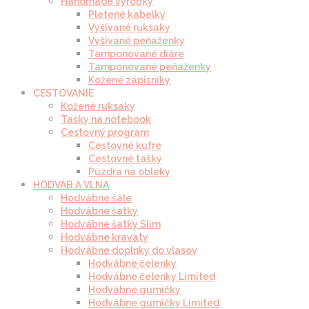
Handmade výrobky
Pletené kabelky
Vyšívané ruksaky
Vyšívané peňaženky
Tamponované diáre
Tamponované peňaženky
Kožené zápisníky
CESTOVANIE
Kožené ruksaky
Tašky na notebook
Cestovný program
Cestovné kufre
Cestovné tašky
Púzdra na obleky
HODVÁB A VLNA
Hodvábne šále
Hodvábne šatky
Hodvábne šatky Slim
Hodvábne kravaty
Hodvábne doplnky do vlasov
Hodvábne čelenky
Hodvábne čelenky Limited
Hodvábne gumičky
Hodvábne gumičky Limited