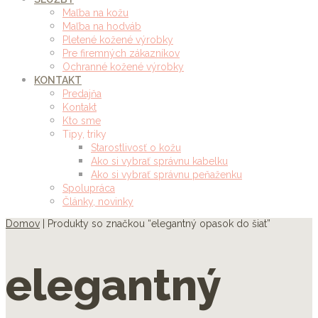
Maľba na kožu
Maľba na hodváb
Pletené kožené výrobky
Pre firemných zákazníkov
Ochranné kožené výrobky
KONTAKT
Predajňa
Kontakt
Kto sme
Tipy, triky
Starostlivosť o kožu
Ako si vybrať správnu kabelku
Ako si vybrať správnu peňaženku
Spolupráca
Články, novinky
Domov
| Produkty so značkou “elegantný opasok do šiat”
elegantný