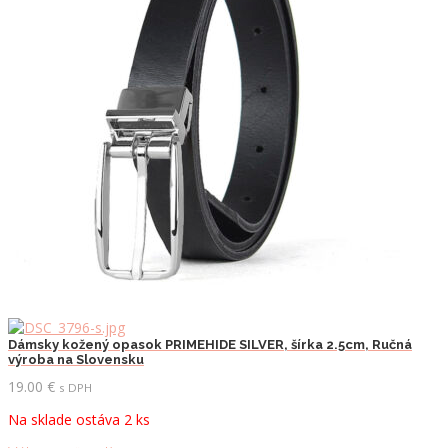
si
môžete
vybrať
na
stránke
produktu.
Dámsky kožený opasok PRIMEHIDE SILVER, šírka 2.5cm, Ručná
výroba na Slovensku
19.00
€
s DPH
Na sklade ostáva 2 ks