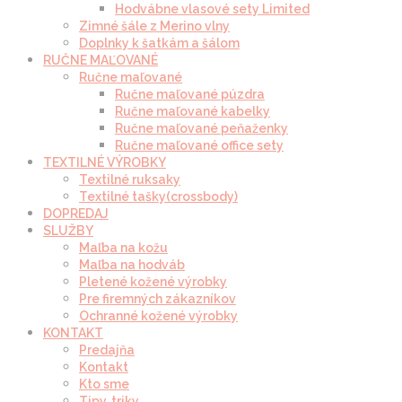
Hodvábne vlasové sety Limited
Zimné šále z Merino vlny
Doplnky k šatkám a šálom
RUČNE MAĽOVANÉ
Ručne maľované
Ručne maľované púzdra
Ručne maľované kabelky
Ručne maľované peňaženky
Ručne maľované office sety
TEXTILNÉ VÝROBKY
Textilné ruksaky
Textilné tašky(crossbody)
DOPREDAJ
SLUŽBY
Maľba na kožu
Maľba na hodváb
Pletené kožené výrobky
Pre firemných zákazníkov
Ochranné kožené výrobky
KONTAKT
Predajňa
Kontakt
Kto sme
Tipy, triky