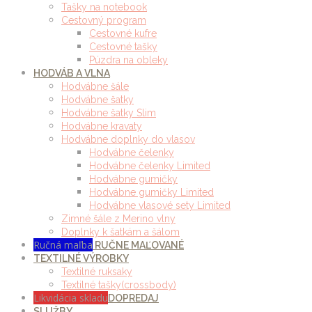
Tašky na notebook
Cestovný program
Cestovné kufre
Cestovné tašky
Púzdra na obleky
HODVÁB A VLNA
Hodvábne šále
Hodvábne šatky
Hodvábne šatky Slim
Hodvábne kravaty
Hodvábne doplnky do vlasov
Hodvábne čelenky
Hodvábne čelenky Limited
Hodvábne gumičky
Hodvábne gumičky Limited
Hodvábne vlasové sety Limited
Zimné šále z Merino vlny
Doplnky k šatkám a šálom
Ručná maľba
RUČNE MAĽOVANÉ
TEXTILNÉ VÝROBKY
Textilné ruksaky
Textilné tašky(crossbody)
Likvidácia skladu
DOPREDAJ
SLUŽBY