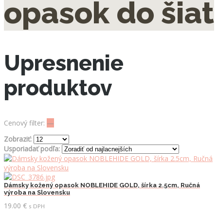
opasok do šiat
Upresnenie
produktov
Cenový filter:
—
Zobraziť:
Usporiadať podľa:
Dámsky kožený opasok NOBLEHIDE GOLD, šírka 2.5cm, Ručná
výroba na Slovensku
19.00
€
s DPH