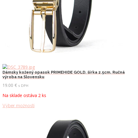
Dámsky kožený opasok PRIMEHIDE GOLD, šírka 2.5cm, Ručná
výroba na Slovensku
19.00
€
s DPH
Na sklade ostáva 2 ks
Tento
Výber možností
produkt
má
viacero
variantov.
Možnosti