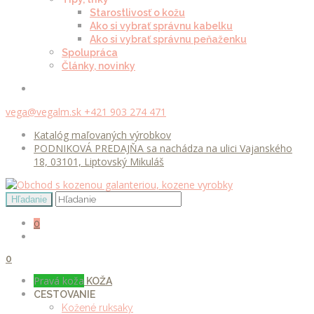
Starostlivosť o kožu
Ako si vybrať správnu kabelku
Ako si vybrať správnu peňaženku
Spolupráca
Články, novinky
vega@vegalm.sk
+421 903 274 471
Katalóg maľovaných výrobkov
PODNIKOVÁ PREDAJŇA sa nachádza na ulici Vajanského
18, 03101, Liptovský Mikuláš
0
0
Pravá koža
KOŽA
CESTOVANIE
Kožené ruksaky