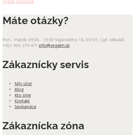
Tento
Výber možností
produkt
má
Máte otázky?
viacero
variantov.
Možnosti
si
Pon - Piatok: 09:00 - 19:00
Vajanského 18, 03101, Lipt. Mikuláš
môžete
+421 903 274 471
info@vegalm.sk
vybrať
na
stránke
Zákaznícky servis
produktu.
Môj účet
Blog
Kto sme
Kontakt
Spolupráca
Zákaznícka zóna