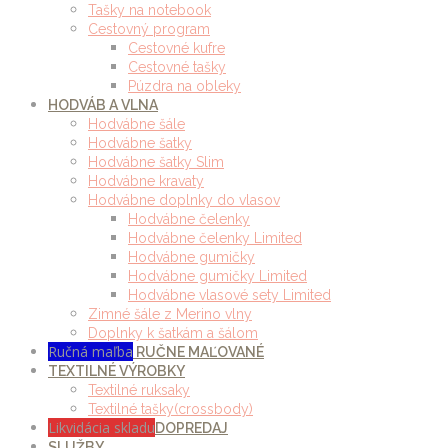
Tašky na notebook
Cestovný program
Cestovné kufre
Cestovné tašky
Púzdra na obleky
HODVÁB A VLNA
Hodvábne šále
Hodvábne šatky
Hodvábne šatky Slim
Hodvábne kravaty
Hodvábne doplnky do vlasov
Hodvábne čelenky
Hodvábne čelenky Limited
Hodvábne gumičky
Hodvábne gumičky Limited
Hodvábne vlasové sety Limited
Zimné šále z Merino vlny
Doplnky k šatkám a šálom
Ručná maľba
RUČNE MAĽOVANÉ
TEXTILNÉ VÝROBKY
Textilné ruksaky
Textilné tašky(crossbody)
Likvidácia skladu
DOPREDAJ
SLUŽBY