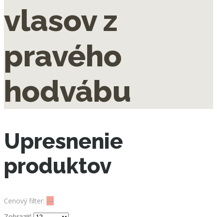
vlasov z
pravého
hodvábu
Upresnenie
produktov
Cenový filter:
—
Zobraziť: