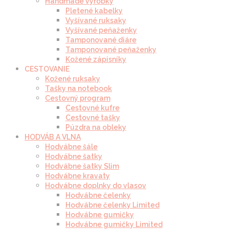
Handmade výrobky
Pletené kabelky
Vyšívané ruksaky
Vyšívané peňaženky
Tamponované diáre
Tamponované peňaženky
Kožené zápisníky
CESTOVANIE
Kožené ruksaky
Tašky na notebook
Cestovný program
Cestovné kufre
Cestovné tašky
Púzdra na obleky
HODVÁB A VLNA
Hodvábne šále
Hodvábne šatky
Hodvábne šatky Slim
Hodvábne kravaty
Hodvábne doplnky do vlasov
Hodvábne čelenky
Hodvábne čelenky Limited
Hodvábne gumičky
Hodvábne gumičky Limited