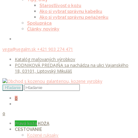
Starostlivosť o kožu
Ako si vybrať správnu kabelku
Ako si vybrať správnu peňaženku
Spolupráca
Články, novinky
vega@vegalm.sk
+421 903 274 471
Katalóg maľovaných výrobkov
PODNIKOVÁ PREDAJŇA sa nachádza na ulici Vajanského
18, 03101, Liptovský Mikuláš
0
0
Pravá koža
KOŽA
CESTOVANIE
Kožené ruksaky