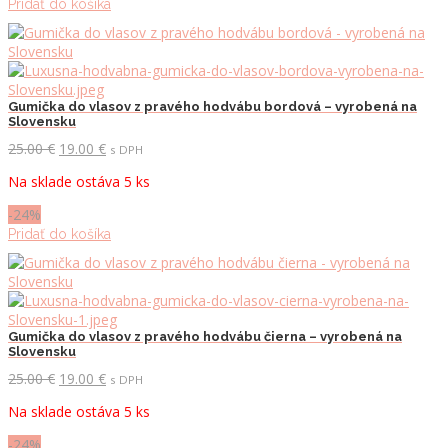
Pridať do košíka
Gumička do vlasov z pravého hodvábu bordová – vyrobená na
Slovensku
Pôvodná
Aktuálna
25.00
€
19.00
€
s DPH
cena
cena
Na sklade ostáva 5 ks
bola:
je:
25.00 €.
19.00 €.
-24%
Pridať do košíka
Gumička do vlasov z pravého hodvábu čierna – vyrobená na
Slovensku
Pôvodná
Aktuálna
25.00
€
19.00
€
s DPH
cena
cena
Na sklade ostáva 5 ks
bola:
je:
25.00 €.
19.00 €.
-24%