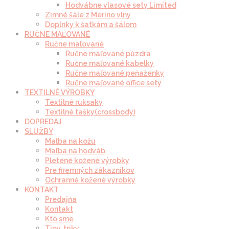
Hodvábne vlasové sety Limited
Zimné šále z Merino vlny
Doplnky k šatkám a šálom
RUČNE MAĽOVANÉ
Ručne maľované
Ručne maľované púzdra
Ručne maľované kabelky
Ručne maľované peňaženky
Ručne maľované office sety
TEXTILNÉ VÝROBKY
Textilné ruksaky
Textilné tašky(crossbody)
DOPREDAJ
SLUŽBY
Maľba na kožu
Maľba na hodváb
Pletené kožené výrobky
Pre firemných zákazníkov
Ochranné kožené výrobky
KONTAKT
Predajňa
Kontakt
Kto sme
Tipy, triky