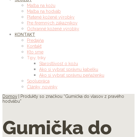
Maľba na kožu
Maľba na hodváb
Pletené kožené výrobky
Pre firemných zákazníkov
Ochranné kožené výrobky
KONTAKT
Predajňa
Kontakt
Kto sme
Tipy, triky
Starostlivosť o kožu
Ako si vybrať správnu kabelku
Ako si vybrať správnu peňaženku
Spolupráca
Články, novinky
Domov
| Produkty so značkou “Gumička do vlasov z pravého
hodvábu”
Gumička do