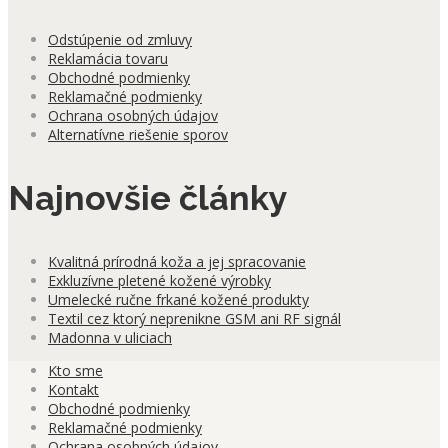
Odstúpenie od zmluvy
Reklamácia tovaru
Obchodné podmienky
Reklamačné podmienky
Ochrana osobných údajov
Alternatívne riešenie sporov
Najnovšie články
Kvalitná prírodná koža a jej spracovanie
Exkluzívne pletené kožené výrobky
Umelecké ručne frkané kožené produkty
Textil cez ktorý neprenikne GSM ani RF signál
Madonna v uliciach
Kto sme
Kontakt
Obchodné podmienky
Reklamačné podmienky
Ochrana osobných údajov