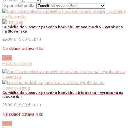
Usporiadať podľa:
Gumička do vlasov z pravého hodvábu tmavo modrá – vyrobená
na Slovensku
Pôvodná
Aktuálna
25.00
€
19.00
€
s DPH
cena
cena
Na sklade ostáva 4 ks
bola:
je:
25.00 €.
19.00 €.
-24%
Pridať do košíka
Gumička do vlasov z pravého hodvábu strieborná – vyrobená na
Slovensku
Pôvodná
Aktuálna
25.00
€
19.00
€
s DPH
cena
cena
Na sklade ostáva 4 ks
bola:
je:
25.00 €.
19.00 €.
-24%