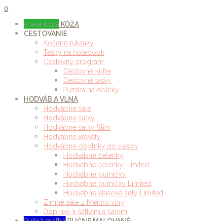
0
Pravá koža
KOŽA
CESTOVANIE
Kožené ruksaky
Tašky na notebook
Cestovný program
Cestovné kufre
Cestovné tašky
Púzdra na obleky
HODVÁB A VLNA
Hodvábne šále
Hodvábne šatky
Hodvábne šatky Slim
Hodvábne kravaty
Hodvábne doplnky do vlasov
Hodvábne čelenky
Hodvábne čelenky Limited
Hodvábne gumičky
Hodvábne gumičky Limited
Hodvábne vlasové sety Limited
Zimné šále z Merino vlny
Doplnky k šatkám a šálom
Ručná maľba