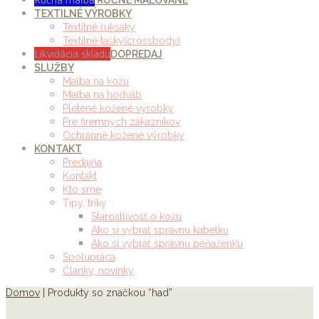
RUČNE MAĽOVANÉ
TEXTILNÉ VÝROBKY
Textilné ruksaky
Textilné tašky(crossbody)
Likvidácia skladu
DOPREDAJ
SLUŽBY
Maľba na kožu
Maľba na hodváb
Pletené kožené výrobky
Pre firemných zákazníkov
Ochranné kožené výrobky
KONTAKT
Predajňa
Kontakt
Kto sme
Tipy, triky
Starostlivosť o kožu
Ako si vybrať správnu kabelku
Ako si vybrať správnu peňaženku
Spolupráca
Články, novinky
Domov
| Produkty so značkou “had”