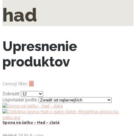
had
Upresnenie
produktov
Cenový filter:
—
Zobraziť:
Usporiadať podľa:
Spona na šatku – Had – zlatá
Pôvodná
Aktuálna
39.90
€
29.90
€
s DPH