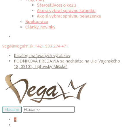
Starostlivosť o kožu
Ako si vybrať správnu kabelku
Ako si vybrať správnu peňaženku
Spolupráca
Články, novinky
vega@vegalm.sk
+421 903 274 471
Katalóg maľovaných výrobkov
PODNIKOVÁ PREDAJŇA sa nachádza na ulici Vajanského
18, 03101, Liptovský Mikuláš
0