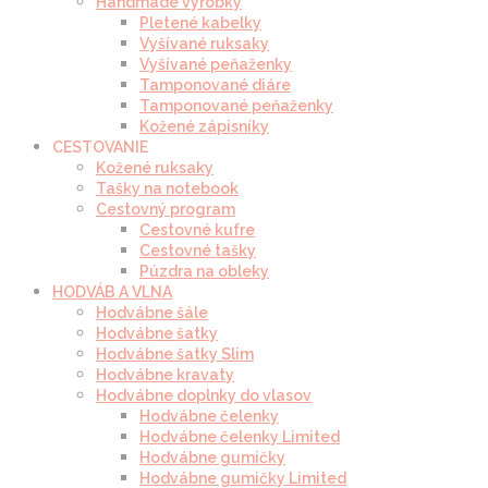
Handmade výrobky
Pletené kabelky
Vyšívané ruksaky
Vyšívané peňaženky
Tamponované diáre
Tamponované peňaženky
Kožené zápisníky
CESTOVANIE
Kožené ruksaky
Tašky na notebook
Cestovný program
Cestovné kufre
Cestovné tašky
Púzdra na obleky
HODVÁB A VLNA
Hodvábne šále
Hodvábne šatky
Hodvábne šatky Slim
Hodvábne kravaty
Hodvábne doplnky do vlasov
Hodvábne čelenky
Hodvábne čelenky Limited
Hodvábne gumičky
Hodvábne gumičky Limited