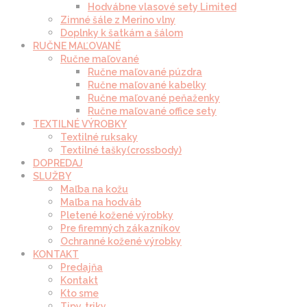
Hodvábne vlasové sety Limited
Zimné šále z Merino vlny
Doplnky k šatkám a šálom
RUČNE MAĽOVANÉ
Ručne maľované
Ručne maľované púzdra
Ručne maľované kabelky
Ručne maľované peňaženky
Ručne maľované office sety
TEXTILNÉ VÝROBKY
Textilné ruksaky
Textilné tašky(crossbody)
DOPREDAJ
SLUŽBY
Maľba na kožu
Maľba na hodváb
Pletené kožené výrobky
Pre firemných zákazníkov
Ochranné kožené výrobky
KONTAKT
Predajňa
Kontakt
Kto sme
Tipy, triky