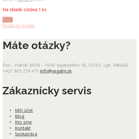
cena
cena
Na sklade ostáva 1 ks
bola:
je:
39.90 €.
29.90 €.
-25%
Pridať do košíka
Máte otázky?
Pon - Piatok: 09:00 - 19:00
Vajanského 18, 03101, Lipt. Mikuláš
+421 903 274 471
info@vegalm.sk
Zákaznícky servis
Môj účet
Blog
Kto sme
Kontakt
Spolupráca