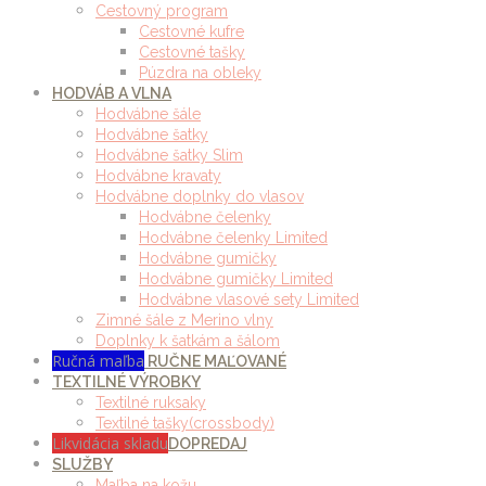
Cestovný program
Cestovné kufre
Cestovné tašky
Púzdra na obleky
HODVÁB A VLNA
Hodvábne šále
Hodvábne šatky
Hodvábne šatky Slim
Hodvábne kravaty
Hodvábne doplnky do vlasov
Hodvábne čelenky
Hodvábne čelenky Limited
Hodvábne gumičky
Hodvábne gumičky Limited
Hodvábne vlasové sety Limited
Zimné šále z Merino vlny
Doplnky k šatkám a šálom
Ručná maľba
RUČNE MAĽOVANÉ
TEXTILNÉ VÝROBKY
Textilné ruksaky
Textilné tašky(crossbody)
Likvidácia skladu
DOPREDAJ
SLUŽBY
Maľba na kožu