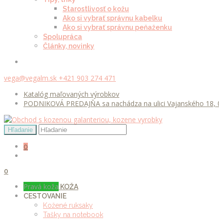
Starostlivosť o kožu
Ako si vybrať správnu kabelku
Ako si vybrať správnu peňaženku
Spolupráca
Články, novinky
vega@vegalm.sk
+421 903 274 471
Katalóg maľovaných výrobkov
PODNIKOVÁ PREDAJŇA sa nachádza na ulici Vajanského 18, 0
0
0
Pravá koža
KOŽA
CESTOVANIE
Kožené ruksaky
Tašky na notebook