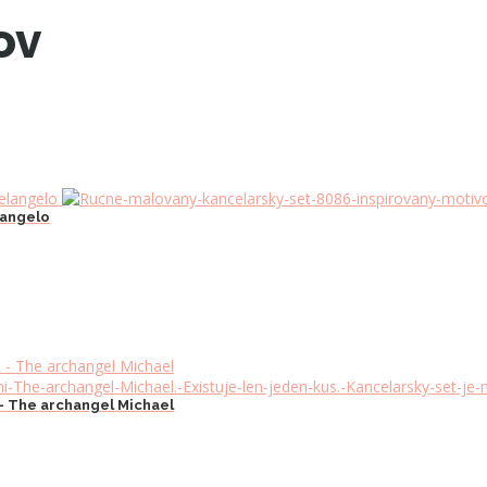
ov
langelo
– The archangel Michael