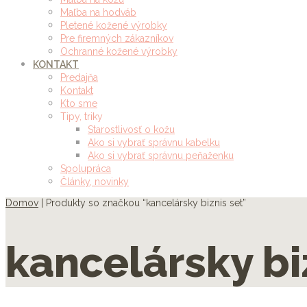
Maľba na hodváb
Pletené kožené výrobky
Pre firemných zákazníkov
Ochranné kožené výrobky
KONTAKT
Predajňa
Kontakt
Kto sme
Tipy, triky
Starostlivosť o kožu
Ako si vybrať správnu kabelku
Ako si vybrať správnu peňaženku
Spolupráca
Články, novinky
Domov
| Produkty so značkou “kancelársky biznis set”
kancelársky bi