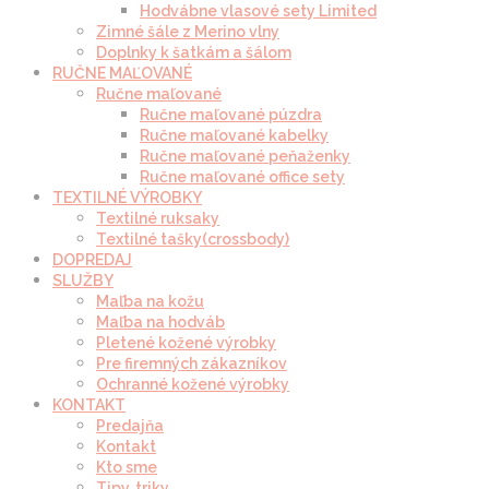
Hodvábne vlasové sety Limited
Zimné šále z Merino vlny
Doplnky k šatkám a šálom
RUČNE MAĽOVANÉ
Ručne maľované
Ručne maľované púzdra
Ručne maľované kabelky
Ručne maľované peňaženky
Ručne maľované office sety
TEXTILNÉ VÝROBKY
Textilné ruksaky
Textilné tašky(crossbody)
DOPREDAJ
SLUŽBY
Maľba na kožu
Maľba na hodváb
Pletené kožené výrobky
Pre firemných zákazníkov
Ochranné kožené výrobky
KONTAKT
Predajňa
Kontakt
Kto sme
Tipy, triky