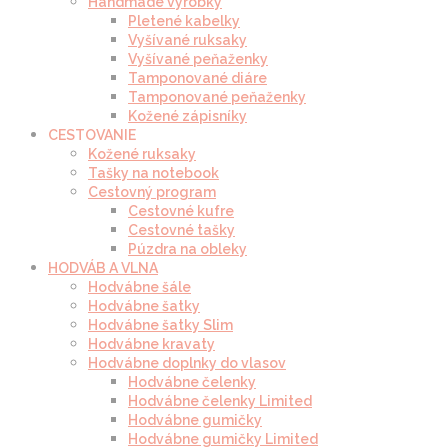
Handmade výrobky
Pletené kabelky
Vyšívané ruksaky
Vyšívané peňaženky
Tamponované diáre
Tamponované peňaženky
Kožené zápisníky
CESTOVANIE
Kožené ruksaky
Tašky na notebook
Cestovný program
Cestovné kufre
Cestovné tašky
Púzdra na obleky
HODVÁB A VLNA
Hodvábne šále
Hodvábne šatky
Hodvábne šatky Slim
Hodvábne kravaty
Hodvábne doplnky do vlasov
Hodvábne čelenky
Hodvábne čelenky Limited
Hodvábne gumičky
Hodvábne gumičky Limited