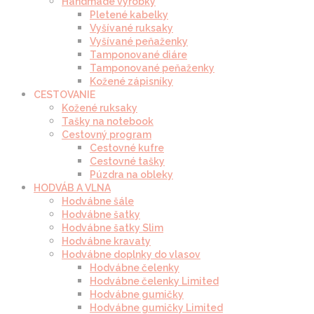
Handmade výrobky
Pletené kabelky
Vyšívané ruksaky
Vyšívané peňaženky
Tamponované diáre
Tamponované peňaženky
Kožené zápisníky
CESTOVANIE
Kožené ruksaky
Tašky na notebook
Cestovný program
Cestovné kufre
Cestovné tašky
Púzdra na obleky
HODVÁB A VLNA
Hodvábne šále
Hodvábne šatky
Hodvábne šatky Slim
Hodvábne kravaty
Hodvábne doplnky do vlasov
Hodvábne čelenky
Hodvábne čelenky Limited
Hodvábne gumičky
Hodvábne gumičky Limited