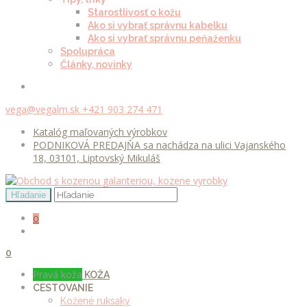
Starostlivosť o kožu
Ako si vybrať správnu kabelku
Ako si vybrať správnu peňaženku
Spolupráca
Články, novinky
vega@vegalm.sk
+421 903 274 471
Katalóg maľovaných výrobkov
PODNIKOVÁ PREDAJŇA sa nachádza na ulici Vajanského
18, 03101, Liptovský Mikuláš
0
0
Pravá koža
KOŽA
CESTOVANIE
Kožené ruksaky