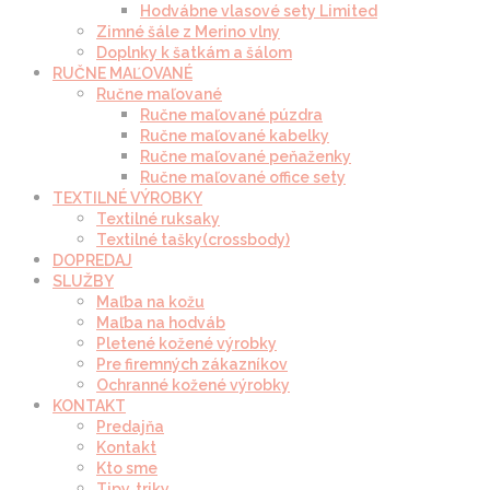
Hodvábne vlasové sety Limited
Zimné šále z Merino vlny
Doplnky k šatkám a šálom
RUČNE MAĽOVANÉ
Ručne maľované
Ručne maľované púzdra
Ručne maľované kabelky
Ručne maľované peňaženky
Ručne maľované office sety
TEXTILNÉ VÝROBKY
Textilné ruksaky
Textilné tašky(crossbody)
DOPREDAJ
SLUŽBY
Maľba na kožu
Maľba na hodváb
Pletené kožené výrobky
Pre firemných zákazníkov
Ochranné kožené výrobky
KONTAKT
Predajňa
Kontakt
Kto sme
Tipy, triky