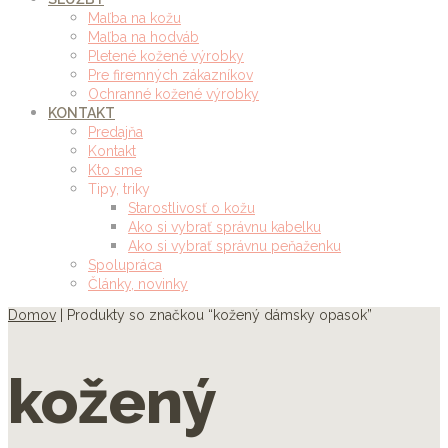
Maľba na kožu
Maľba na hodváb
Pletené kožené výrobky
Pre firemných zákazníkov
Ochranné kožené výrobky
KONTAKT
Predajňa
Kontakt
Kto sme
Tipy, triky
Starostlivosť o kožu
Ako si vybrať správnu kabelku
Ako si vybrať správnu peňaženku
Spolupráca
Články, novinky
Domov
| Produkty so značkou “kožený dámsky opasok”
kožený