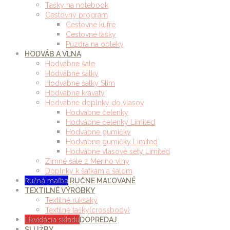
Tašky na notebook
Cestovný program
Cestovné kufre
Cestovné tašky
Púzdra na obleky
HODVÁB A VLNA
Hodvábne šále
Hodvábne šatky
Hodvábne šatky Slim
Hodvábne kravaty
Hodvábne doplnky do vlasov
Hodvábne čelenky
Hodvábne čelenky Limited
Hodvábne gumičky
Hodvábne gumičky Limited
Hodvábne vlasové sety Limited
Zimné šále z Merino vlny
Doplnky k šatkám a šálom
Ručná maľba
RUČNE MAĽOVANÉ
TEXTILNÉ VÝROBKY
Textilné ruksaky
Textilné tašky(crossbody)
Likvidácia skladu
DOPREDAJ
SLUŽBY