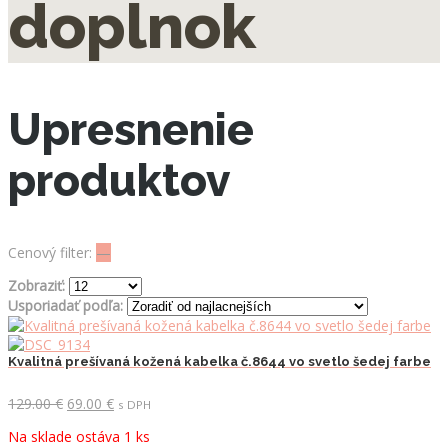
doplnok
Upresnenie
produktov
Cenový filter:
—
Zobraziť:
Usporiadať podľa:
Kvalitná prešívaná kožená kabelka č.8644 vo svetlo šedej farbe
Pôvodná
Aktuálna
129.00
€
69.00
€
s DPH
cena
cena
Na sklade ostáva 1 ks
bola:
je: