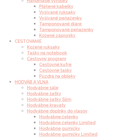
Handmade výrobky
Pletené kabelky
Vyšívané ruksaky
Vyšívané peňaženky
Tamponované diáre
Tamponované peňaženky
Kožené zápisníky
CESTOVANIE
Kožené ruksaky
Tašky na notebook
Cestovný program
Cestovné kufre
Cestovné tašky
Púzdra na obleky
HODVÁB A VLNA
Hodvábne šále
Hodvábne šatky
Hodvábne šatky Slim
Hodvábne kravaty
Hodvábne doplnky do vlasov
Hodvábne čelenky
Hodvábne čelenky Limited
Hodvábne gumičky
Hodvábne gumičky Limited