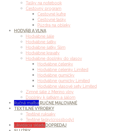
Tašky na notebook
Cestovný program
Cestovné kufre
Cestovné tašky
Púzdra na obleky
HODVÁB A VLNA
Hodvábne šále
Hodvábne šatky
Hodvábne šatky Slim
Hodvábne kravaty
Hodvábne doplnky do vlasov
Hodvábne čelenky
Hodvábne čelenky Limited
Hodvábne gumičky
Hodvábne gumičky Limited
Hodvábne vlasové sety Limited
Zimné šále z Merino vlny
Doplnky k šatkám a šálom
Ručná maľba
RUČNE MAĽOVANÉ
TEXTILNÉ VÝROBKY
Textilné ruksaky
Textilné tašky(crossbody)
Likvidácia skladu
DOPREDAJ
SLUŽBY