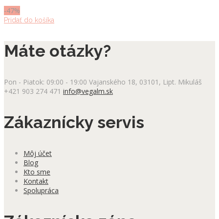
129.00 €.
69.00 €.
-47%
Pridať do košíka
Máte otázky?
Pon - Piatok: 09:00 - 19:00
Vajanského 18, 03101, Lipt. Mikuláš
+421 903 274 471
info@vegalm.sk
Zákaznícky servis
Môj účet
Blog
Kto sme
Kontakt
Spolupráca