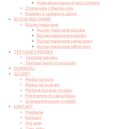
Hodvábne vlasové sety Limited
Zimné šále z Merino vlny
Doplnky k šatkám a šálom
RUČNE MAĽOVANÉ
Ručne maľované
Ručne maľované púzdra
Ručne maľované kabelky
Ručne maľované peňaženky
Ručne maľované office sety
TEXTILNÉ VÝROBKY
Textilné ruksaky
Textilné tašky(crossbody)
DOPREDAJ
SLUŽBY
Maľba na kožu
Maľba na hodváb
Pletené kožené výrobky
Pre firemných zákazníkov
Ochranné kožené výrobky
KONTAKT
Predajňa
Kontakt
Kto sme
Tipy, triky