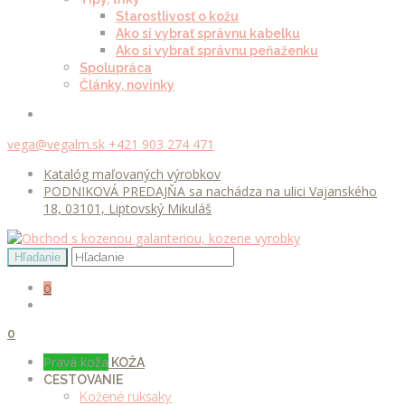
Starostlivosť o kožu
Ako si vybrať správnu kabelku
Ako si vybrať správnu peňaženku
Spolupráca
Články, novinky
vega@vegalm.sk
+421 903 274 471
Katalóg maľovaných výrobkov
PODNIKOVÁ PREDAJŇA sa nachádza na ulici Vajanského
18, 03101, Liptovský Mikuláš
0
0
Pravá koža
KOŽA
CESTOVANIE
Kožené ruksaky