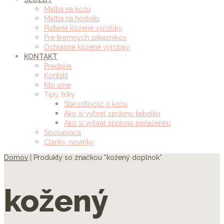
Maľba na kožu
Maľba na hodváb
Pletené kožené výrobky
Pre firemných zákazníkov
Ochranné kožené výrobky
KONTAKT
Predajňa
Kontakt
Kto sme
Tipy, triky
Starostlivosť o kožu
Ako si vybrať správnu kabelku
Ako si vybrať správnu peňaženku
Spolupráca
Články, novinky
Domov
| Produkty so značkou “kožený doplnok”
kožený