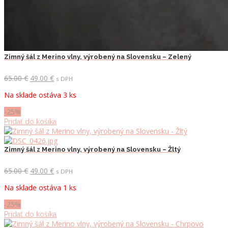
Zimný šál z Merino vlny, výrobený na Slovensku – Zelený
Pôvodná
Aktuálna
65.00
€
49.00
€
s DPH
cena
cena
Na sklade ostáva 3 ks
bola:
je:
65.00 €.
49.00 €.
-25%
Pridať do košíka
Zimný šál z Merino vlny, výrobený na Slovensku – Žltý
Pôvodná
Aktuálna
65.00
€
49.00
€
s DPH
cena
cena
Na sklade ostáva 1 ks
bola:
je:
65.00 €.
49.00 €.
-25%
Pridať do košíka