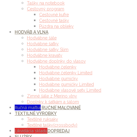
Tašky na notebook
Cestovný program
Cestovné kufre
Cestovné tašky
Púzdra na obleky
HODVÁB A VLNA
Hodvábne šále
Hodvábne šatky
Hodvábne šatky Slim
Hodvábne kravaty
Hodvábne doplnky do vlasov
Hodvábne čelenky
Hodvábne čelenky Limited
Hodvábne gumičky
Hodvábne gumičky Limited
Hodvábne vlasové sety Limited
Zimné šále z Merino vlny
Doplnky k šatkám a šálom
Ručná maľba
RUČNE MAĽOVANÉ
TEXTILNÉ VÝROBKY
Textilné ruksaky
Textilné tašky(crossbody)
Likvidácia skladu
DOPREDAJ
SLUŽBY