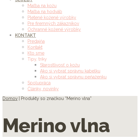
Maľba na kožu
Maľba na hodváb
Pletené kožené výrobky
Pre firemných zákazníkov
Ochranné kožené výrobky
KONTAKT
Predajňa
Kontakt
Kto sme
Tipy, triky
Starostlivosť o kožu
Ako si vybrať správnu kabelku
Ako si vybrať správnu peňaženku
Spolupráca
Články, novinky
Domov
| Produkty so značkou “Merino vlna”
Merino vlna