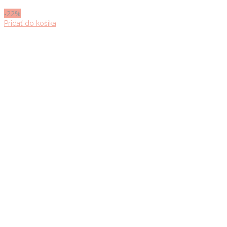
69.00 €.
54.00 €.
-22%
Pridať do košíka