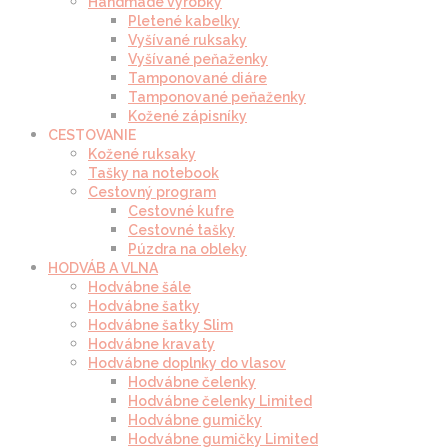
Handmade výrobky
Pletené kabelky
Vyšívané ruksaky
Vyšívané peňaženky
Tamponované diáre
Tamponované peňaženky
Kožené zápisníky
CESTOVANIE
Kožené ruksaky
Tašky na notebook
Cestovný program
Cestovné kufre
Cestovné tašky
Púzdra na obleky
HODVÁB A VLNA
Hodvábne šále
Hodvábne šatky
Hodvábne šatky Slim
Hodvábne kravaty
Hodvábne doplnky do vlasov
Hodvábne čelenky
Hodvábne čelenky Limited
Hodvábne gumičky
Hodvábne gumičky Limited