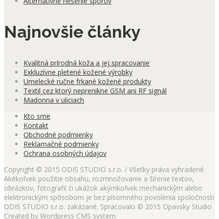
Alternatívne riešenie sporov
Najnovšie články
Kvalitná prírodná koža a jej spracovanie
Exkluzívne pletené kožené výrobky
Umelecké ručne frkané kožené produkty
Textil cez ktorý neprenikne GSM ani RF signál
Madonna v uliciach
Kto sme
Kontakt
Obchodné podmienky
Reklamačné podmienky
Ochrana osobných údajov
Copyright © 2015 ODIS STUDIO s.r.o. / Všetky práva vyhradené.
Akékoľvek použitie obsahu, rozmnožovanie a šírenie textov,
obrázkov, fotografií či ukážok akýmkoľvek mechanickým alebo
elektronickým spôsobom je bez písomného povolenia spoločnosti
ODIS STUDIO s.r.o. zakázané. Spracovalo © 2015 Opavsky Studio
Created by Wordpress CMS system