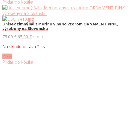
Pridať do košíka
Unisex zimný šál z Merino vlny so vzorom ORNAMENT PINK,
výrobený na Slovensku
Pôvodná
Aktuálna
75.00
€
65.00
€
s DPH
cena
cena
Na sklade ostáva 2 ks
bola:
je:
75.00 €.
65.00 €.
-13%
Pridať do košíka