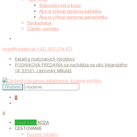
Starostlivosť o kožu
Ako si vybrať správnu kabelku
Ako si vybrať správnu peňaženku
Spolupráca
Články, novinky
vega@vegalm.sk
+421 903 274 471
Katalóg maľovaných výrobkov
PODNIKOVÁ PREDAJŇA sa nachádza na ulici Vajanského
18, 03101, Liptovský Mikuláš
0
0
Pravá koža
KOŽA
CESTOVANIE
Kožené ruksaky