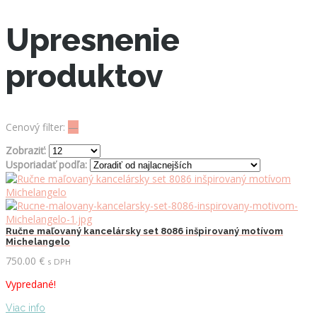
Upresnenie
produktov
Cenový filter:
—
Zobraziť:
Usporiadať podľa:
Ručne maľovaný kancelársky set 8086 inšpirovaný motívom
Michelangelo
750.00
€
s DPH
Vypredané!
Viac info