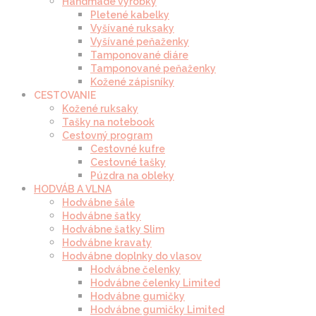
Handmade výrobky
Pletené kabelky
Vyšívané ruksaky
Vyšívané peňaženky
Tamponované diáre
Tamponované peňaženky
Kožené zápisníky
CESTOVANIE
Kožené ruksaky
Tašky na notebook
Cestovný program
Cestovné kufre
Cestovné tašky
Púzdra na obleky
HODVÁB A VLNA
Hodvábne šále
Hodvábne šatky
Hodvábne šatky Slim
Hodvábne kravaty
Hodvábne doplnky do vlasov
Hodvábne čelenky
Hodvábne čelenky Limited
Hodvábne gumičky
Hodvábne gumičky Limited