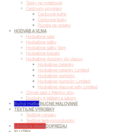
Tašky na notebook
Cestovný program
Cestovné kufre
Cestovné tašky
Púzdra na obleky
HODVÁB A VLNA
Hodvábne šále
Hodvábne šatky
Hodvábne šatky Slim
Hodvábne kravaty
Hodvábne doplnky do vlasov
Hodvábne čelenky
Hodvábne čelenky Limited
Hodvábne gumičky
Hodvábne gumičky Limited
Hodvábne vlasové sety Limited
Zimné šále z Merino vlny
Doplnky k šatkám a šálom
Ručná maľba
RUČNE MAĽOVANÉ
TEXTILNÉ VÝROBKY
Textilné ruksaky
Textilné tašky(crossbody)
Likvidácia skladu
DOPREDAJ
SLUŽBY