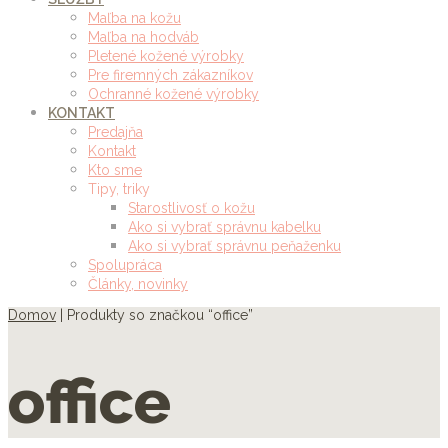
Maľba na kožu
Maľba na hodváb
Pletené kožené výrobky
Pre firemných zákazníkov
Ochranné kožené výrobky
KONTAKT
Predajňa
Kontakt
Kto sme
Tipy, triky
Starostlivosť o kožu
Ako si vybrať správnu kabelku
Ako si vybrať správnu peňaženku
Spolupráca
Články, novinky
Domov
| Produkty so značkou “office”
office