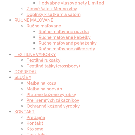
Hodvábne vlasové sety Limited
Zimné šále z Merino vlny
Doplnky k šatkám a šálom
RUČNE MAĽOVANÉ
Ručne maľované
Ručne maľované púzdra
Ručne maľované kabelky
Ručne maľované peňaženky
Ručne maľované office sety
TEXTILNÉ VÝROBKY
Textilné ruksaky
Textilné tašky(crossbody)
DOPREDAJ
SLUŽBY
Maľba na kožu
Maľba na hodváb
Pletené kožené výrobky
Pre firemných zákazníkov
Ochranné kožené výrobky
KONTAKT
Predajňa
Kontakt
Kto sme
Tipy, triky