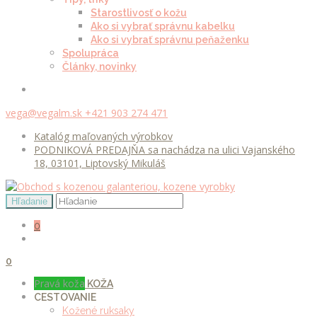
Starostlivosť o kožu
Ako si vybrať správnu kabelku
Ako si vybrať správnu peňaženku
Spolupráca
Články, novinky
vega@vegalm.sk
+421 903 274 471
Katalóg maľovaných výrobkov
PODNIKOVÁ PREDAJŇA sa nachádza na ulici Vajanského
18, 03101, Liptovský Mikuláš
0
0
Pravá koža
KOŽA
CESTOVANIE
Kožené ruksaky