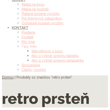
Maľba na kožu
Maľba na hodváb
Pletené kožené výrobky
Pre firemných zákazníkov
Ochranné kožené výrobky
KONTAKT
Predajňa
Kontakt
Kto sme
Tipy, triky
Starostlivosť o kožu
Ako si vybrať správnu kabelku
Ako si vybrať správnu peňaženku
Spolupráca
Články, novinky
Domov
| Produkty so značkou “retro prsteň”
retro prsteň