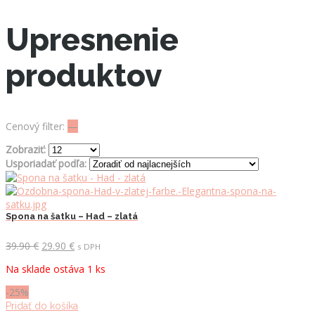
Upresnenie
produktov
Cenový filter:
—
Zobraziť:
Usporiadať podľa:
Spona na šatku – Had – zlatá
Pôvodná
Aktuálna
39.90
€
29.90
€
s DPH
cena
cena
Na sklade ostáva 1 ks
bola:
je:
39.90 €.
29.90 €.
-25%
Pridať do košíka