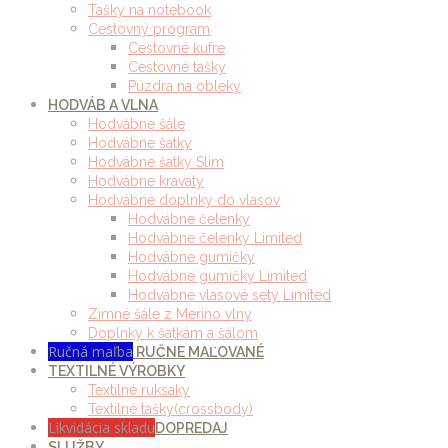
Tašky na notebook
Cestovný program
Cestovné kufre
Cestovné tašky
Púzdra na obleky
HODVÁB A VLNA
Hodvábne šále
Hodvábne šatky
Hodvábne šatky Slim
Hodvábne kravaty
Hodvábne doplnky do vlasov
Hodvábne čelenky
Hodvábne čelenky Limited
Hodvábne gumičky
Hodvábne gumičky Limited
Hodvábne vlasové sety Limited
Zimné šále z Merino vlny
Doplnky k šatkám a šálom
Ručná maľba
RUČNE MAĽOVANÉ
TEXTILNÉ VÝROBKY
Textilné ruksaky
Textilné tašky(crossbody)
Likvidácia skladu
DOPREDAJ
SLUŽBY