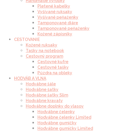
Handmade výrobky
Pletené kabelky
Vyšívané ruksaky
Vyšívané peňaženky
Tamponované diáre
Tamponované peňaženky
Kožené zápisníky
CESTOVANIE
Kožené ruksaky
Tašky na notebook
Cestovný program
Cestovné kufre
Cestovné tašky
Púzdra na obleky
HODVÁB A VLNA
Hodvábne šále
Hodvábne šatky
Hodvábne šatky Slim
Hodvábne kravaty
Hodvábne doplnky do vlasov
Hodvábne čelenky
Hodvábne čelenky Limited
Hodvábne gumičky
Hodvábne gumičky Limited