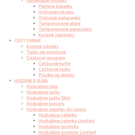
Handmade výrobky
Pletené kabelky
Vyšívané ruksaky
Vyšívané peňaženky
Tamponované diáre
Tamponované peňaženky
Kožené zápisníky
CESTOVANIE
Kožené ruksaky
Tašky na notebook
Cestovný program
Cestovné kufre
Cestovné tašky
Púzdra na obleky
HODVÁB A VLNA
Hodvábne šále
Hodvábne šatky
Hodvábne šatky Slim
Hodvábne kravaty
Hodvábne doplnky do vlasov
Hodvábne čelenky
Hodvábne čelenky Limited
Hodvábne gumičky
Hodvábne gumičky Limited