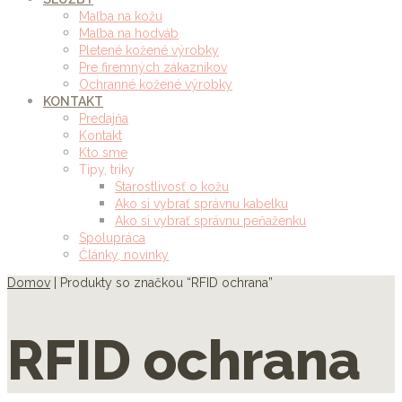
Maľba na kožu
Maľba na hodváb
Pletené kožené výrobky
Pre firemných zákazníkov
Ochranné kožené výrobky
KONTAKT
Predajňa
Kontakt
Kto sme
Tipy, triky
Starostlivosť o kožu
Ako si vybrať správnu kabelku
Ako si vybrať správnu peňaženku
Spolupráca
Články, novinky
Domov
| Produkty so značkou “RFID ochrana”
RFID ochrana