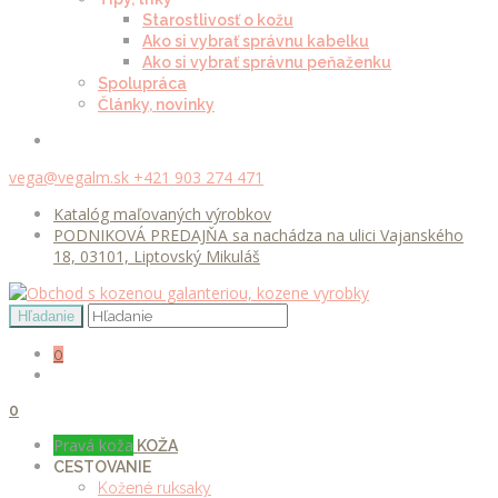
Starostlivosť o kožu
Ako si vybrať správnu kabelku
Ako si vybrať správnu peňaženku
Spolupráca
Články, novinky
vega@vegalm.sk
+421 903 274 471
Katalóg maľovaných výrobkov
PODNIKOVÁ PREDAJŇA sa nachádza na ulici Vajanského
18, 03101, Liptovský Mikuláš
0
0
Pravá koža
KOŽA
CESTOVANIE
Kožené ruksaky