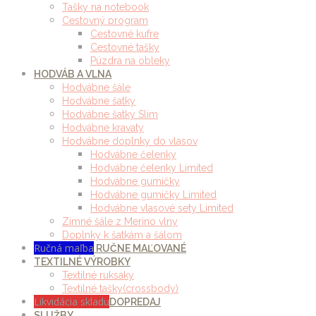
Tašky na notebook
Cestovný program
Cestovné kufre
Cestovné tašky
Púzdra na obleky
HODVÁB A VLNA
Hodvábne šále
Hodvábne šatky
Hodvábne šatky Slim
Hodvábne kravaty
Hodvábne doplnky do vlasov
Hodvábne čelenky
Hodvábne čelenky Limited
Hodvábne gumičky
Hodvábne gumičky Limited
Hodvábne vlasové sety Limited
Zimné šále z Merino vlny
Doplnky k šatkám a šálom
Ručná maľba
RUČNE MAĽOVANÉ
TEXTILNÉ VÝROBKY
Textilné ruksaky
Textilné tašky(crossbody)
Likvidácia skladu
DOPREDAJ
SLUŽBY