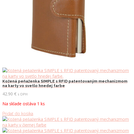
Kožená peňaženka SIMPLE s RFID patentovaným mechanizmom
na karty vo svetlo hnedej farbe
42.90
€
s DPH
Na sklade ostáva 1 ks
Pridať do košíka