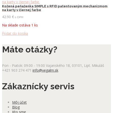
Kožená peňaženka SIMPLE s RFID patentovaným mechanizmom
na karty v čiernej farbe
42.90
€
s DPH
Na sklade ostáva 1 ks
Pridať do košíka
Máte otázky?
Pon - Piatok: 09:00 - 19:00
Vajanského 18, 03101, Lipt. Mikuláš
+421 903 274 471
info@vegalm.sk
Zákaznícky servis
Môj účet
Blog
Kto sme