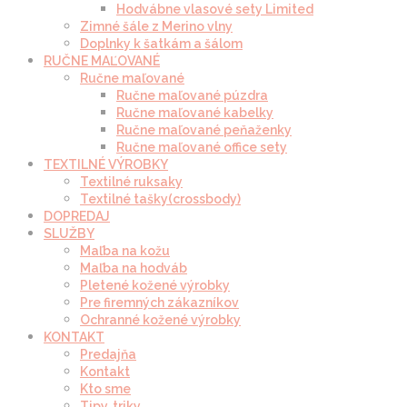
Hodvábne vlasové sety Limited
Zimné šále z Merino vlny
Doplnky k šatkám a šálom
RUČNE MAĽOVANÉ
Ručne maľované
Ručne maľované púzdra
Ručne maľované kabelky
Ručne maľované peňaženky
Ručne maľované office sety
TEXTILNÉ VÝROBKY
Textilné ruksaky
Textilné tašky(crossbody)
DOPREDAJ
SLUŽBY
Maľba na kožu
Maľba na hodváb
Pletené kožené výrobky
Pre firemných zákazníkov
Ochranné kožené výrobky
KONTAKT
Predajňa
Kontakt
Kto sme
Tipy, triky