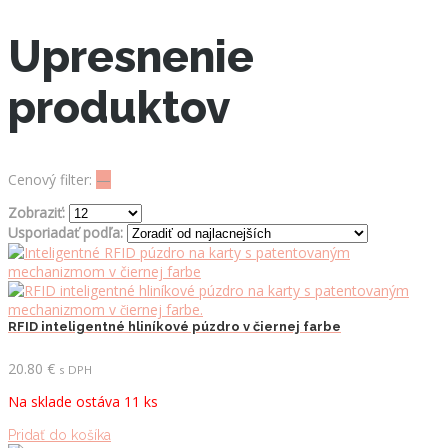
Upresnenie
produktov
Cenový filter:
—
Zobraziť:
Usporiadať podľa:
RFID inteligentné hliníkové púzdro v čiernej farbe
20.80
€
s DPH
Na sklade ostáva 11 ks
Pridať do košíka