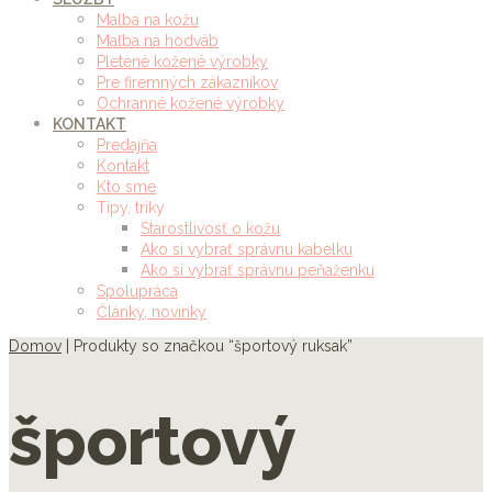
Maľba na kožu
Maľba na hodváb
Pletené kožené výrobky
Pre firemných zákazníkov
Ochranné kožené výrobky
KONTAKT
Predajňa
Kontakt
Kto sme
Tipy, triky
Starostlivosť o kožu
Ako si vybrať správnu kabelku
Ako si vybrať správnu peňaženku
Spolupráca
Články, novinky
Domov
| Produkty so značkou “športový ruksak”
športový