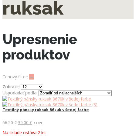
ruksak
Upresnenie
produktov
Cenový filter:
—
Zobraziť:
Usporiadať podľa:
Textilný pánsky ruksak 8670k v šedej farbe
Pôvodná
Aktuálna
66.50
€
39.00
€
s DPH
cena
cena
Na sklade ostáva 2 ks
bola:
je: