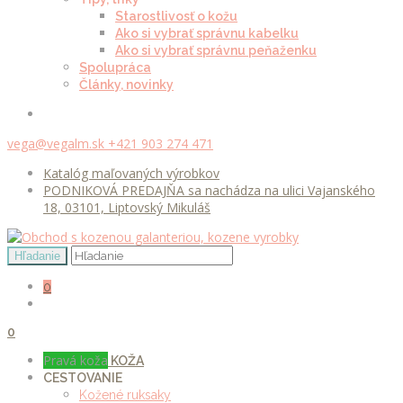
Starostlivosť o kožu
Ako si vybrať správnu kabelku
Ako si vybrať správnu peňaženku
Spolupráca
Články, novinky
vega@vegalm.sk
+421 903 274 471
Katalóg maľovaných výrobkov
PODNIKOVÁ PREDAJŇA sa nachádza na ulici Vajanského
18, 03101, Liptovský Mikuláš
0
0
Pravá koža
KOŽA
CESTOVANIE
Kožené ruksaky