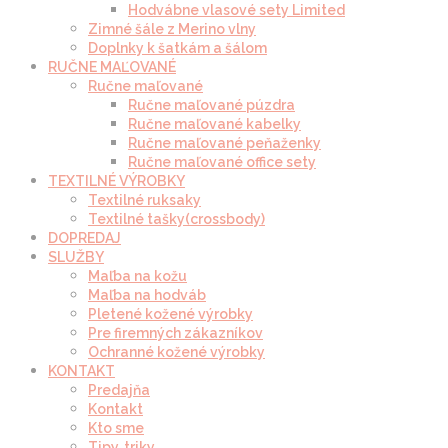
Hodvábne vlasové sety Limited
Zimné šále z Merino vlny
Doplnky k šatkám a šálom
RUČNE MAĽOVANÉ
Ručne maľované
Ručne maľované púzdra
Ručne maľované kabelky
Ručne maľované peňaženky
Ručne maľované office sety
TEXTILNÉ VÝROBKY
Textilné ruksaky
Textilné tašky(crossbody)
DOPREDAJ
SLUŽBY
Maľba na kožu
Maľba na hodváb
Pletené kožené výrobky
Pre firemných zákazníkov
Ochranné kožené výrobky
KONTAKT
Predajňa
Kontakt
Kto sme
Tipy, triky