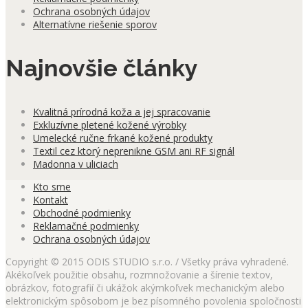
Ochrana osobných údajov
Alternatívne riešenie sporov
Najnovšie články
Kvalitná prírodná koža a jej spracovanie
Exkluzívne pletené kožené výrobky
Umelecké ručne frkané kožené produkty
Textil cez ktorý neprenikne GSM ani RF signál
Madonna v uliciach
Kto sme
Kontakt
Obchodné podmienky
Reklamačné podmienky
Ochrana osobných údajov
Copyright © 2015 ODIS STUDIO s.r.o. / Všetky práva vyhradené.
Akékoľvek použitie obsahu, rozmnožovanie a šírenie textov,
obrázkov, fotografií či ukážok akýmkoľvek mechanickým alebo
elektronickým spôsobom je bez písomného povolenia spoločnosti