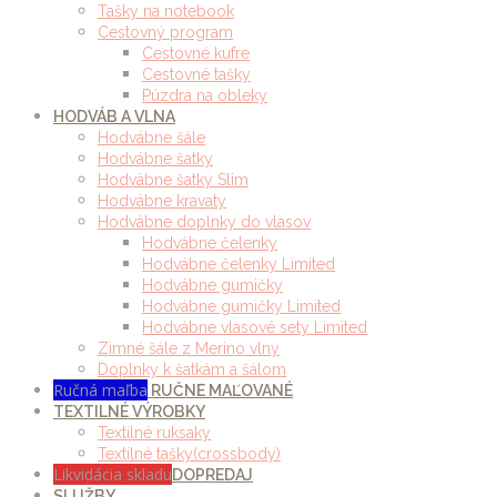
Tašky na notebook
Cestovný program
Cestovné kufre
Cestovné tašky
Púzdra na obleky
HODVÁB A VLNA
Hodvábne šále
Hodvábne šatky
Hodvábne šatky Slim
Hodvábne kravaty
Hodvábne doplnky do vlasov
Hodvábne čelenky
Hodvábne čelenky Limited
Hodvábne gumičky
Hodvábne gumičky Limited
Hodvábne vlasové sety Limited
Zimné šále z Merino vlny
Doplnky k šatkám a šálom
Ručná maľba
RUČNE MAĽOVANÉ
TEXTILNÉ VÝROBKY
Textilné ruksaky
Textilné tašky(crossbody)
Likvidácia skladu
DOPREDAJ
SLUŽBY