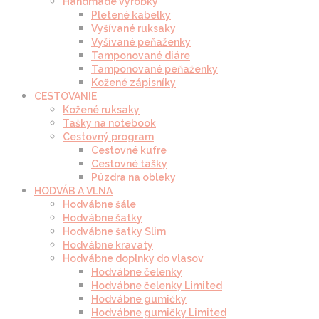
Handmade výrobky
Pletené kabelky
Vyšívané ruksaky
Vyšívané peňaženky
Tamponované diáre
Tamponované peňaženky
Kožené zápisníky
CESTOVANIE
Kožené ruksaky
Tašky na notebook
Cestovný program
Cestovné kufre
Cestovné tašky
Púzdra na obleky
HODVÁB A VLNA
Hodvábne šále
Hodvábne šatky
Hodvábne šatky Slim
Hodvábne kravaty
Hodvábne doplnky do vlasov
Hodvábne čelenky
Hodvábne čelenky Limited
Hodvábne gumičky
Hodvábne gumičky Limited