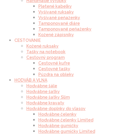
Handmade výrobky
Pletené kabelky
Vyšívané ruksaky
Vyšívané peňaženky
Tamponované diáre
Tamponované peňaženky
Kožené zápisníky
CESTOVANIE
Kožené ruksaky
Tašky na notebook
Cestovný program
Cestovné kufre
Cestovné tašky
Púzdra na obleky
HODVÁB A VLNA
Hodvábne šále
Hodvábne šatky
Hodvábne šatky Slim
Hodvábne kravaty
Hodvábne doplnky do vlasov
Hodvábne čelenky
Hodvábne čelenky Limited
Hodvábne gumičky
Hodvábne gumičky Limited