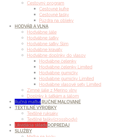
Cestovný program
Cestovné kufre
Cestovné tašky
Púzdra na obleky
HODVÁB A VLNA
Hodvábne šále
Hodvábne šatky
Hodvábne šatky Slim
Hodvábne kravaty
Hodvábne doplnky do vlasov
Hodvábne čelenky
Hodvábne čelenky Limited
Hodvábne gumičky
Hodvábne gumičky Limited
Hodvábne vlasové sety Limited
Zimné šále z Merino vlny
Doplnky k šatkám a šálom
Ručná maľba
RUČNE MAĽOVANÉ
TEXTILNÉ VÝROBKY
Textilné ruksaky
Textilné tašky(crossbody)
Likvidácia skladu
DOPREDAJ
SLUŽBY
Maľba na kožu