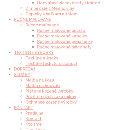
Hodvábne vlasové sety Limited
Zimné šále z Merino vlny
Doplnky k šatkám a šálom
RUČNE MAĽOVANÉ
Ručne maľované
Ručne maľované púzdra
Ručne maľované kabelky
Ručne maľované peňaženky
Ručne maľované office sety
TEXTILNÉ VÝROBKY
Textilné ruksaky
Textilné tašky(crossbody)
DOPREDAJ
SLUŽBY
Maľba na kožu
Maľba na hodváb
Pletené kožené výrobky
Pre firemných zákazníkov
Ochranné kožené výrobky
KONTAKT
Predajňa
Kontakt
Kto sme
Tipy, triky