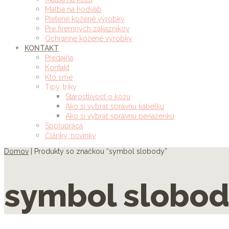
Maľba na hodváb
Pletené kožené výrobky
Pre firemných zákazníkov
Ochranné kožené výrobky
KONTAKT
Predajňa
Kontakt
Kto sme
Tipy, triky
Starostlivosť o kožu
Ako si vybrať správnu kabelku
Ako si vybrať správnu peňaženku
Spolupráca
Články, novinky
Domov
| Produkty so značkou “symbol slobody”
symbol slobo