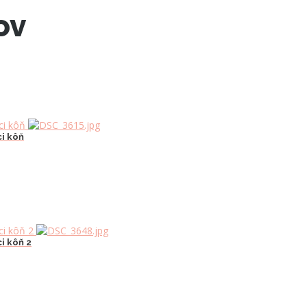
ov
ci kôň
i kôň 2