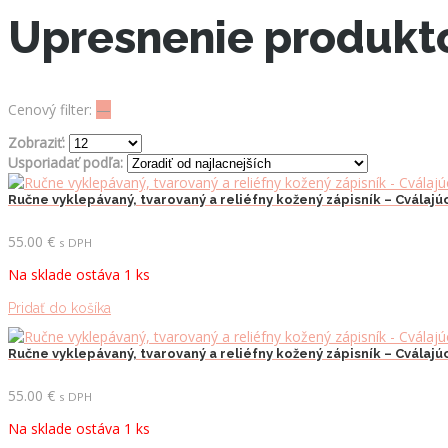
Upresnenie produkt
Cenový filter:
—
Zobraziť:
Usporiadať podľa:
Ručne vyklepávaný, tvarovaný a reliéfny kožený zápisník – Cválajú
55.00
€
s DPH
Na sklade ostáva 1 ks
Pridať do košíka
Ručne vyklepávaný, tvarovaný a reliéfny kožený zápisník – Cválajúc
55.00
€
s DPH
Na sklade ostáva 1 ks