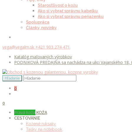
Starostlivosť o kožu
Ako si vybrať správnu kabelku
Ako si vybrať správnu peňaženku
Spolupráca
Články, novinky
vega@vegalm.sk
+421 903 274 471
Katalóg maľovaných výrobkov
PODNIKOVÁ PREDAJŇA sa nachádza na ulici Vajanského 18, 0
0
0
Pravá koža
KOŽA
CESTOVANIE
Kožené ruksaky
Tašky na notebook