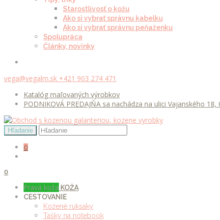
Starostlivosť o kožu
Ako si vybrať správnu kabelku
Ako si vybrať správnu peňaženku
Spolupráca
Články, novinky
vega@vegalm.sk
+421 903 274 471
Katalóg maľovaných výrobkov
PODNIKOVÁ PREDAJŇA sa nachádza na ulici Vajanského 18, 0
0
0
Pravá koža
KOŽA
CESTOVANIE
Kožené ruksaky
Tašky na notebook