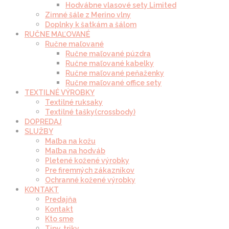
Hodvábne vlasové sety Limited
Zimné šále z Merino vlny
Doplnky k šatkám a šálom
RUČNE MAĽOVANÉ
Ručne maľované
Ručne maľované púzdra
Ručne maľované kabelky
Ručne maľované peňaženky
Ručne maľované office sety
TEXTILNÉ VÝROBKY
Textilné ruksaky
Textilné tašky(crossbody)
DOPREDAJ
SLUŽBY
Maľba na kožu
Maľba na hodváb
Pletené kožené výrobky
Pre firemných zákazníkov
Ochranné kožené výrobky
KONTAKT
Predajňa
Kontakt
Kto sme
Tipy, triky