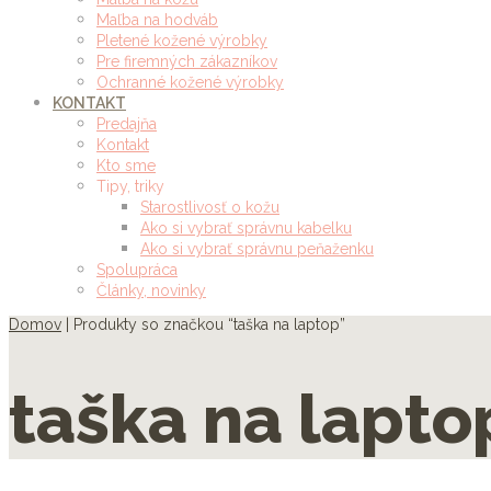
Maľba na hodváb
Pletené kožené výrobky
Pre firemných zákazníkov
Ochranné kožené výrobky
KONTAKT
Predajňa
Kontakt
Kto sme
Tipy, triky
Starostlivosť o kožu
Ako si vybrať správnu kabelku
Ako si vybrať správnu peňaženku
Spolupráca
Články, novinky
Domov
| Produkty so značkou “taška na laptop”
taška na lapto