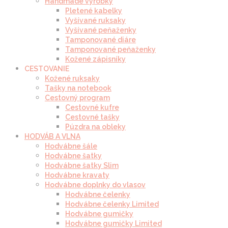
Handmade výrobky
Pletené kabelky
Vyšívané ruksaky
Vyšívané peňaženky
Tamponované diáre
Tamponované peňaženky
Kožené zápisníky
CESTOVANIE
Kožené ruksaky
Tašky na notebook
Cestovný program
Cestovné kufre
Cestovné tašky
Púzdra na obleky
HODVÁB A VLNA
Hodvábne šále
Hodvábne šatky
Hodvábne šatky Slim
Hodvábne kravaty
Hodvábne doplnky do vlasov
Hodvábne čelenky
Hodvábne čelenky Limited
Hodvábne gumičky
Hodvábne gumičky Limited