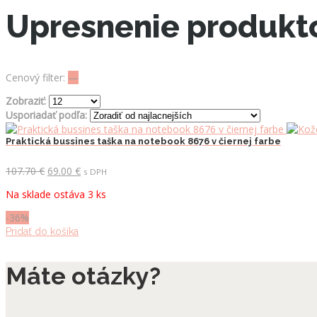
Upresnenie produkt
Cenový filter:
—
Zobraziť:
Usporiadať podľa:
Praktická bussines taška na notebook 8676 v čiernej farbe
Pôvodná
Aktuálna
107.70
€
69.00
€
s DPH
cena
cena
Na sklade ostáva 3 ks
bola:
je:
107.70 €.
69.00 €.
-36%
Pridať do košíka
Máte otázky?