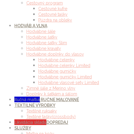
Cestovný program
Cestovné kufre
Cestovné tašky
Púzdra na obleky
HODVÁB A VLNA
Hodvábne šále
Hodvábne šatky
Hodvábne šatky Slim
Hodvábne kravaty
Hodvábne doplnky do vlasov
Hodvábne čelenky
Hodvábne čelenky Limited
Hodvábne gumičky
Hodvábne gumičky Limited
Hodvábne vlasové sety Limited
Zimné šále z Merino vlny
Doplnky k šatkám a šálom
Ručná maľba
RUČNE MAĽOVANÉ
TEXTILNÉ VÝROBKY
Textilné ruksaky
Textilné tašky(crossbody)
Likvidácia skladu
DOPREDAJ
SLUŽBY
Maľba na kožu