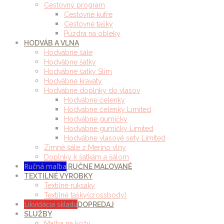
Cestovný program
Cestovné kufre
Cestovné tašky
Púzdra na obleky
HODVÁB A VLNA
Hodvábne šále
Hodvábne šatky
Hodvábne šatky Slim
Hodvábne kravaty
Hodvábne doplnky do vlasov
Hodvábne čelenky
Hodvábne čelenky Limited
Hodvábne gumičky
Hodvábne gumičky Limited
Hodvábne vlasové sety Limited
Zimné šále z Merino vlny
Doplnky k šatkám a šálom
Ručná maľba
RUČNE MAĽOVANÉ
TEXTILNÉ VÝROBKY
Textilné ruksaky
Textilné tašky(crossbody)
Likvidácia skladu
DOPREDAJ
SLUŽBY
Maľba na kožu