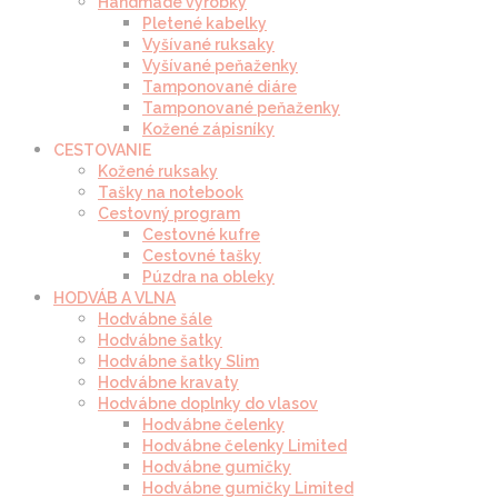
Handmade výrobky
Pletené kabelky
Vyšívané ruksaky
Vyšívané peňaženky
Tamponované diáre
Tamponované peňaženky
Kožené zápisníky
CESTOVANIE
Kožené ruksaky
Tašky na notebook
Cestovný program
Cestovné kufre
Cestovné tašky
Púzdra na obleky
HODVÁB A VLNA
Hodvábne šále
Hodvábne šatky
Hodvábne šatky Slim
Hodvábne kravaty
Hodvábne doplnky do vlasov
Hodvábne čelenky
Hodvábne čelenky Limited
Hodvábne gumičky
Hodvábne gumičky Limited