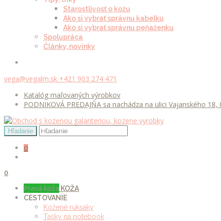
Starostlivosť o kožu
Ako si vybrať správnu kabelku
Ako si vybrať správnu peňaženku
Spolupráca
Články, novinky
vega@vegalm.sk
+421 903 274 471
Katalóg maľovaných výrobkov
PODNIKOVÁ PREDAJŇA sa nachádza na ulici Vajanského 18, 0
0
0
Pravá koža
KOŽA
CESTOVANIE
Kožené ruksaky
Tašky na notebook