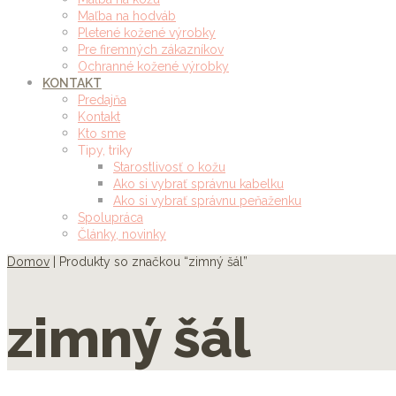
Maľba na hodváb
Pletené kožené výrobky
Pre firemných zákazníkov
Ochranné kožené výrobky
KONTAKT
Predajňa
Kontakt
Kto sme
Tipy, triky
Starostlivosť o kožu
Ako si vybrať správnu kabelku
Ako si vybrať správnu peňaženku
Spolupráca
Články, novinky
Domov
| Produkty so značkou “zimný šál”
zimný šál