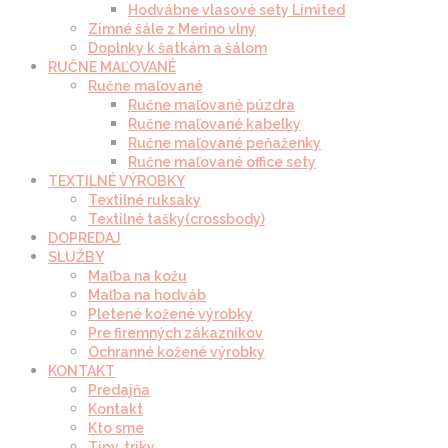
Hodvábne vlasové sety Limited
Zimné šále z Merino vlny
Doplnky k šatkám a šálom
RUČNE MAĽOVANÉ
Ručne maľované
Ručne maľované púzdra
Ručne maľované kabelky
Ručne maľované peňaženky
Ručne maľované office sety
TEXTILNÉ VÝROBKY
Textilné ruksaky
Textilné tašky(crossbody)
DOPREDAJ
SLUŽBY
Maľba na kožu
Maľba na hodváb
Pletené kožené výrobky
Pre firemných zákazníkov
Ochranné kožené výrobky
KONTAKT
Predajňa
Kontakt
Kto sme
Tipy, triky