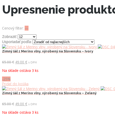
Upresnenie produkt
Cenový filter:
—
Zobraziť:
Usporiadať podľa:
Zimný šál z Merino vlny, výrobený na Slovensku – Ivory
Pôvodná
Aktuálna
65.00
€
49.00
€
s DPH
cena
cena
Na sklade ostáva 3 ks
bola:
je:
65.00 €.
49.00 €.
-25%
Pridať do košíka
Zimný šál z Merino vlny, výrobený na Slovensku – Zelený
Pôvodná
Aktuálna
65.00
€
49.00
€
s DPH
cena
cena
Na sklade ostáva 3 ks
bola:
je: