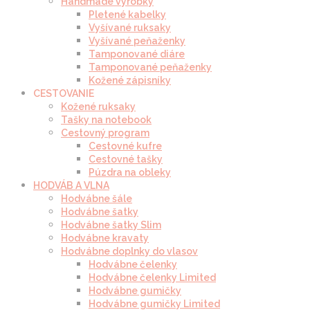
Handmade výrobky
Pletené kabelky
Vyšívané ruksaky
Vyšívané peňaženky
Tamponované diáre
Tamponované peňaženky
Kožené zápisníky
CESTOVANIE
Kožené ruksaky
Tašky na notebook
Cestovný program
Cestovné kufre
Cestovné tašky
Púzdra na obleky
HODVÁB A VLNA
Hodvábne šále
Hodvábne šatky
Hodvábne šatky Slim
Hodvábne kravaty
Hodvábne doplnky do vlasov
Hodvábne čelenky
Hodvábne čelenky Limited
Hodvábne gumičky
Hodvábne gumičky Limited