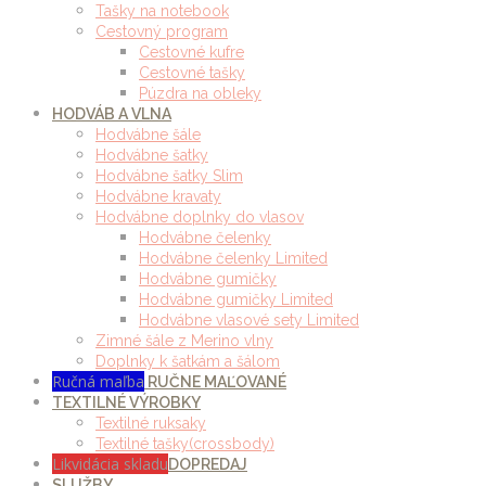
Tašky na notebook
Cestovný program
Cestovné kufre
Cestovné tašky
Púzdra na obleky
HODVÁB A VLNA
Hodvábne šále
Hodvábne šatky
Hodvábne šatky Slim
Hodvábne kravaty
Hodvábne doplnky do vlasov
Hodvábne čelenky
Hodvábne čelenky Limited
Hodvábne gumičky
Hodvábne gumičky Limited
Hodvábne vlasové sety Limited
Zimné šále z Merino vlny
Doplnky k šatkám a šálom
Ručná maľba
RUČNE MAĽOVANÉ
TEXTILNÉ VÝROBKY
Textilné ruksaky
Textilné tašky(crossbody)
Likvidácia skladu
DOPREDAJ
SLUŽBY