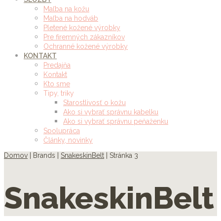
Maľba na kožu
Maľba na hodváb
Pletené kožené výrobky
Pre firemných zákazníkov
Ochranné kožené výrobky
KONTAKT
Predajňa
Kontakt
Kto sme
Tipy, triky
Starostlivosť o kožu
Ako si vybrať správnu kabelku
Ako si vybrať správnu peňaženku
Spolupráca
Články, novinky
Domov
| Brands |
SnakeskinBelt
| Stránka 3
SnakeskinBelt