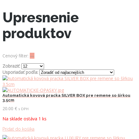
Upresnenie
produktov
Cenový filter:
—
Zobraziť:
Usporiadať podľa:
Automatická kovová pracka SILVER BOX pre remene so šírkou
3.5cm
20.00
€
s DPH
Na sklade ostáva 1 ks
Pridať do košíka