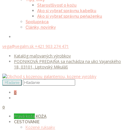
Starostlivosť o kožu
Ako si vybrať správnu kabelku
Ako si vybrať správnu peňaženku
Spolupráca
Články, novinky
vega@vegalm.sk
+421 903 274 471
Katalóg maľovaných výrobkov
PODNIKOVÁ PREDAJŇA sa nachádza na ulici Vajanského
18, 03101, Liptovský Mikuláš
0
0
Pravá koža
KOŽA
CESTOVANIE
Kožené ruksaky