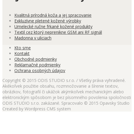
Kvalitná prírodná koža a jej spracovanie
Exkluzívne pletené kožené výrobky
Umelecké ručne frkané kožené produkty
Textil cez ktorý neprenikne GSM ani RF signál
Madonna v uliciach
Kto sme
Kontakt
Obchodné podmienky
Reklamačné podmienky
Ochrana osobných údajov
Copyright © 2015 ODIS STUDIO s.r.o. / Všetky práva vyhradené.
Akékoľvek použitie obsahu, rozmnožovanie a šírenie textov,
obrázkov, fotografií či ukážok akýmkoľvek mechanickým alebo
elektronickým spôsobom je bez písomného povolenia spoločnosti
ODIS STUDIO s.r.o. zakázané. Spracovalo © 2015 Opavsky Studio
Created by Wordpress CMS system