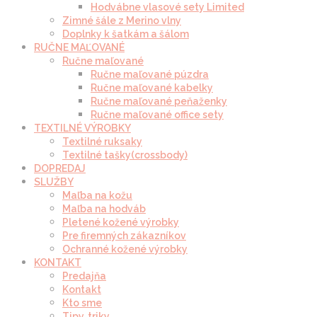
Hodvábne vlasové sety Limited
Zimné šále z Merino vlny
Doplnky k šatkám a šálom
RUČNE MAĽOVANÉ
Ručne maľované
Ručne maľované púzdra
Ručne maľované kabelky
Ručne maľované peňaženky
Ručne maľované office sety
TEXTILNÉ VÝROBKY
Textilné ruksaky
Textilné tašky(crossbody)
DOPREDAJ
SLUŽBY
Maľba na kožu
Maľba na hodváb
Pletené kožené výrobky
Pre firemných zákazníkov
Ochranné kožené výrobky
KONTAKT
Predajňa
Kontakt
Kto sme
Tipy, triky