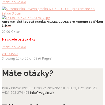
Pridať do košíka
Automatická kovová pracka NICKEL CLOSE pre remene so šírkou
3.5cm
20.00
€
s DPH
Na sklade ostáva 4 ks
Pridať do košíka
«
‹
1
2
3
4
5
6
›
»
Showing 25 to 36 of 68 (6 Pages)
Máte otázky?
Pon - Piatok: 09:00 - 19:00
Vajanského 18, 03101, Lipt. Mikuláš
+421 903 274 471
info@vegalm.sk