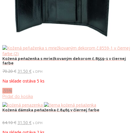
Kožená peňaženka s mriežkovaným dekorom č.8559-1 v čiernej
farbe
Pôvodná
Aktuálna
70.20
€
31.50
€
s DPH
cena
cena
Na sklade ostáva 5 ks
bola:
je:
70.20 €.
31.50 €.
-55%
Pridať do košíka
Kožená dámska peňaženka č.8465 v čiernej farbe
Pôvodná
Aktuálna
64.10
€
31.50
€
s DPH
cena
cena
Na sklade ostáva 2 ks