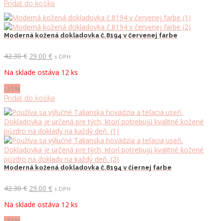
Pridať do košíka
Moderná kožená dokladovka č.8194 v červenej farbe
Pôvodná
Aktuálna
42.30
€
29.00
€
s DPH
cena
cena
Na sklade ostáva 12 ks
bola:
je:
42.30 €.
29.00 €.
-31%
Pridať do košíka
Moderná kožená dokladovka č.8194 v čiernej farbe
Pôvodná
Aktuálna
42.30
€
29.00
€
s DPH
cena
cena
Na sklade ostáva 12 ks
bola:
je:
42.30 €.
29.00 €.
-31%