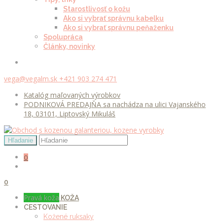
Starostlivosť o kožu
Ako si vybrať správnu kabelku
Ako si vybrať správnu peňaženku
Spolupráca
Články, novinky
vega@vegalm.sk
+421 903 274 471
Katalóg maľovaných výrobkov
PODNIKOVÁ PREDAJŇA sa nachádza na ulici Vajanského
18, 03101, Liptovský Mikuláš
0
0
Pravá koža
KOŽA
CESTOVANIE
Kožené ruksaky