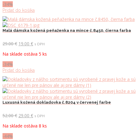
29.00 €.
19.00 €.
-34%
Pridať do košíka
Malá dámska kožená peňaženka na mince č.8450, čierna farba
Pôvodná
Aktuálna
29.00
€
19.00
€
s DPH
cena
cena
Na sklade ostáva 5 ks
bola:
je:
29.00 €.
19.00 €.
-34%
Pridať do košíka
Luxusná kožená dokladovka č.8204 v červenej farbe
Pôvodná
Aktuálna
52.00
€
29.00
€
s DPH
cena
cena
Na sklade ostáva 8 ks
bola:
je:
52.00 €.
29.00 €.
-44%