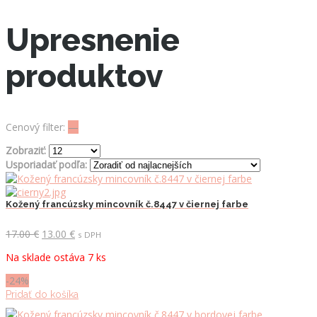
Upresnenie
produktov
Cenový filter:
—
Zobraziť:
Usporiadať podľa:
Kožený francúzsky mincovník č.8447 v čiernej farbe
Pôvodná
Aktuálna
17.00
€
13.00
€
s DPH
cena
cena
Na sklade ostáva 7 ks
bola:
je:
17.00 €.
13.00 €.
-24%
Pridať do košíka