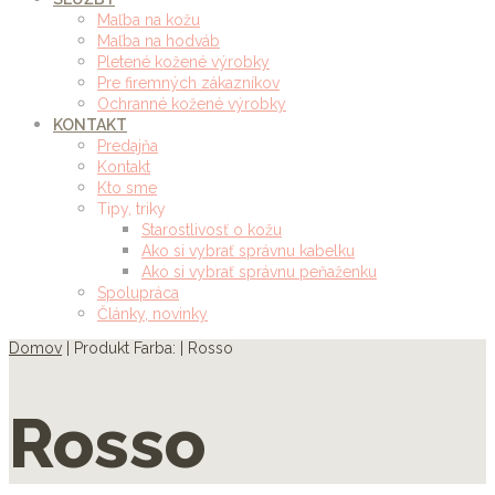
Maľba na kožu
Maľba na hodváb
Pletené kožené výrobky
Pre firemných zákazníkov
Ochranné kožené výrobky
KONTAKT
Predajňa
Kontakt
Kto sme
Tipy, triky
Starostlivosť o kožu
Ako si vybrať správnu kabelku
Ako si vybrať správnu peňaženku
Spolupráca
Články, novinky
Domov
| Produkt Farba: | Rosso
Rosso