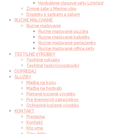
Hodvábne vlasové sety Limited
Zimné šále z Merino vlny
Doplnky k šatkám a šálom
RUČNE MAĽOVANÉ
Ručne maľované
Ručne maľované púzdra
Ručne maľované kabelky
Ručne maľované peňaženky
Ručne maľované office sety
TEXTILNÉ VÝROBKY
Textilné ruksaky
Textilné tašky(crossbody)
DOPREDAJ
SLUŽBY
Maľba na kožu
Maľba na hodváb
Pletené kožené výrobky
Pre firemných zákazníkov
Ochranné kožené výrobky
KONTAKT
Predajňa
Kontakt
Kto sme
Tipy, triky