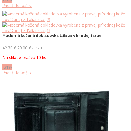
Pridať do košíka
Moderná kožená dokladovka č.8194 v hnedej farbe
Pôvodná
Aktuálna
42.30
€
29.00
€
s DPH
cena
cena
Na sklade ostáva 10 ks
bola:
je:
42.30 €.
29.00 €.
-31%
Pridať do košíka