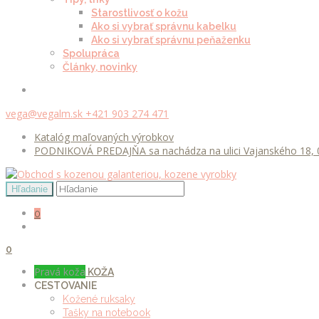
Starostlivosť o kožu
Ako si vybrať správnu kabelku
Ako si vybrať správnu peňaženku
Spolupráca
Články, novinky
vega@vegalm.sk
+421 903 274 471
Katalóg maľovaných výrobkov
PODNIKOVÁ PREDAJŇA sa nachádza na ulici Vajanského 18, 0
0
0
Pravá koža
KOŽA
CESTOVANIE
Kožené ruksaky
Tašky na notebook