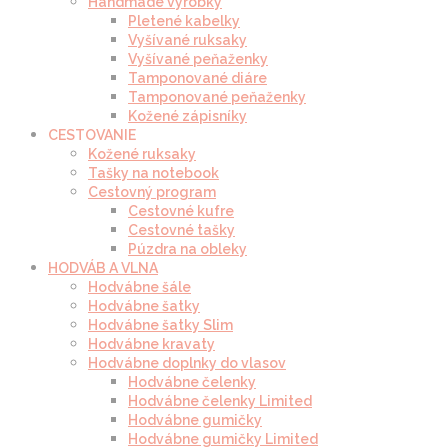
Handmade výrobky
Pletené kabelky
Vyšívané ruksaky
Vyšívané peňaženky
Tamponované diáre
Tamponované peňaženky
Kožené zápisníky
CESTOVANIE
Kožené ruksaky
Tašky na notebook
Cestovný program
Cestovné kufre
Cestovné tašky
Púzdra na obleky
HODVÁB A VLNA
Hodvábne šále
Hodvábne šatky
Hodvábne šatky Slim
Hodvábne kravaty
Hodvábne doplnky do vlasov
Hodvábne čelenky
Hodvábne čelenky Limited
Hodvábne gumičky
Hodvábne gumičky Limited