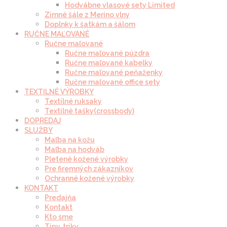
Hodvábne vlasové sety Limited
Zimné šále z Merino vlny
Doplnky k šatkám a šálom
RUČNE MAĽOVANÉ
Ručne maľované
Ručne maľované púzdra
Ručne maľované kabelky
Ručne maľované peňaženky
Ručne maľované office sety
TEXTILNÉ VÝROBKY
Textilné ruksaky
Textilné tašky(crossbody)
DOPREDAJ
SLUŽBY
Maľba na kožu
Maľba na hodváb
Pletené kožené výrobky
Pre firemných zákazníkov
Ochranné kožené výrobky
KONTAKT
Predajňa
Kontakt
Kto sme
Tipy, triky