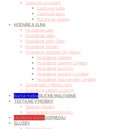
Cestovný program
Cestovné kufre
Cestovné tašky
Púzdra na obleky
HODVÁB A VLNA
Hodvábne šále
Hodvábne šatky
Hodvábne šatky Slim
Hodvábne kravaty
Hodvábne doplnky do vlasov
Hodvábne čelenky
Hodvábne čelenky Limited
Hodvábne gumičky
Hodvábne gumičky Limited
Hodvábne vlasové sety Limited
Zimné šále z Merino vlny
Doplnky k šatkám a šálom
Ručná maľba
RUČNE MAĽOVANÉ
TEXTILNÉ VÝROBKY
Textilné ruksaky
Textilné tašky(crossbody)
Likvidácia skladu
DOPREDAJ
SLUŽBY
Maľba na kožu