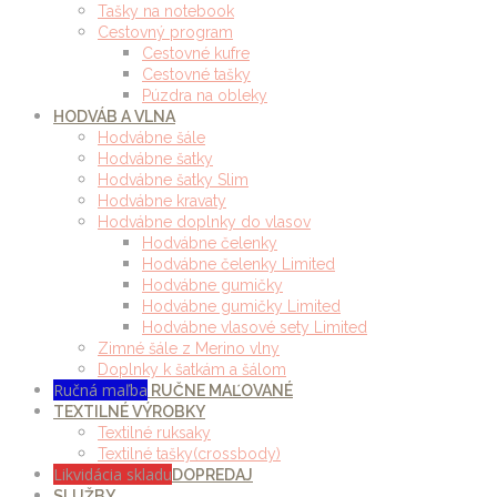
Tašky na notebook
Cestovný program
Cestovné kufre
Cestovné tašky
Púzdra na obleky
HODVÁB A VLNA
Hodvábne šále
Hodvábne šatky
Hodvábne šatky Slim
Hodvábne kravaty
Hodvábne doplnky do vlasov
Hodvábne čelenky
Hodvábne čelenky Limited
Hodvábne gumičky
Hodvábne gumičky Limited
Hodvábne vlasové sety Limited
Zimné šále z Merino vlny
Doplnky k šatkám a šálom
Ručná maľba
RUČNE MAĽOVANÉ
TEXTILNÉ VÝROBKY
Textilné ruksaky
Textilné tašky(crossbody)
Likvidácia skladu
DOPREDAJ
SLUŽBY