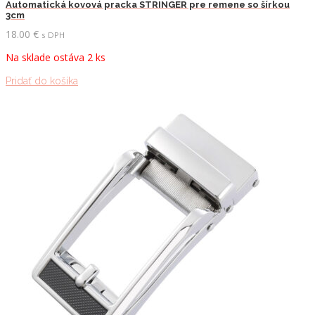
Automatická kovová pracka STRINGER pre remene so šírkou
3cm
18.00
€
s DPH
Na sklade ostáva 2 ks
Pridať do košíka