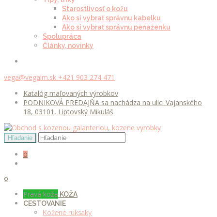
Starostlivosť o kožu
Ako si vybrať správnu kabelku
Ako si vybrať správnu peňaženku
Spolupráca
Články, novinky
vega@vegalm.sk
+421 903 274 471
Katalóg maľovaných výrobkov
PODNIKOVÁ PREDAJŇA sa nachádza na ulici Vajanského
18, 03101, Liptovský Mikuláš
0
0
Pravá koža
KOŽA
CESTOVANIE
Kožené ruksaky