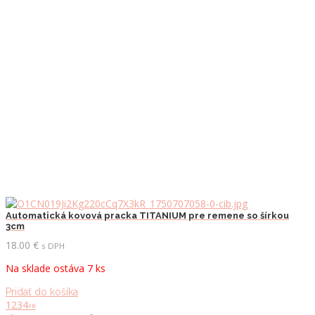
Automatická kovová pracka TITANIUM pre remene so šírkou
3cm
18.00
€
s DPH
Na sklade ostáva 7 ks
Pridať do košíka
1
2
3
4
›
»