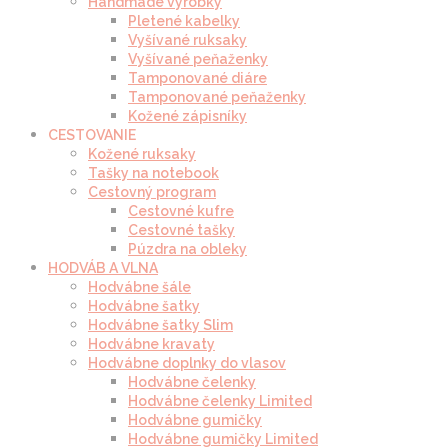
Handmade výrobky
Pletené kabelky
Vyšívané ruksaky
Vyšívané peňaženky
Tamponované diáre
Tamponované peňaženky
Kožené zápisníky
CESTOVANIE
Kožené ruksaky
Tašky na notebook
Cestovný program
Cestovné kufre
Cestovné tašky
Púzdra na obleky
HODVÁB A VLNA
Hodvábne šále
Hodvábne šatky
Hodvábne šatky Slim
Hodvábne kravaty
Hodvábne doplnky do vlasov
Hodvábne čelenky
Hodvábne čelenky Limited
Hodvábne gumičky
Hodvábne gumičky Limited