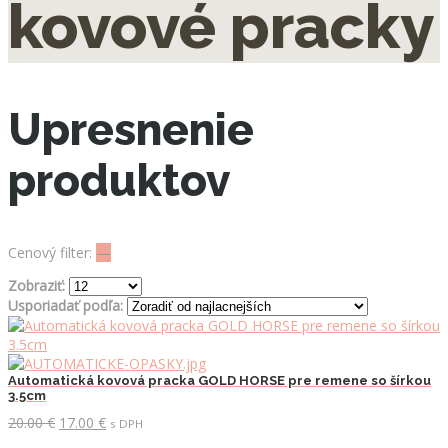
kovové pracky
Upresnenie
produktov
Cenový filter:
—
Zobraziť:
Usporiadať podľa:
Automatická kovová pracka GOLD HORSE pre remene so šírkou
3.5cm
Pôvodná
Aktuálna
20.00
€
17.00
€
s DPH
cena
cena