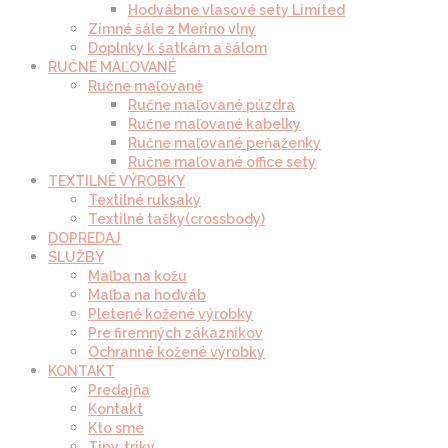
Hodvábne vlasové sety Limited
Zimné šále z Merino vlny
Doplnky k šatkám a šálom
RUČNE MAĽOVANÉ
Ručne maľované
Ručne maľované púzdra
Ručne maľované kabelky
Ručne maľované peňaženky
Ručne maľované office sety
TEXTILNÉ VÝROBKY
Textilné ruksaky
Textilné tašky(crossbody)
DOPREDAJ
SLUŽBY
Maľba na kožu
Maľba na hodváb
Pletené kožené výrobky
Pre firemných zákazníkov
Ochranné kožené výrobky
KONTAKT
Predajňa
Kontakt
Kto sme
Tipy, triky