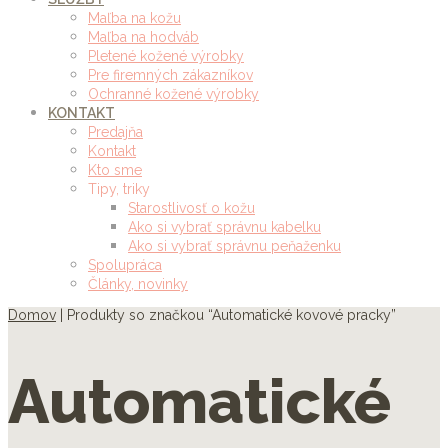
Maľba na kožu
Maľba na hodváb
Pletené kožené výrobky
Pre firemných zákazníkov
Ochranné kožené výrobky
KONTAKT
Predajňa
Kontakt
Kto sme
Tipy, triky
Starostlivosť o kožu
Ako si vybrať správnu kabelku
Ako si vybrať správnu peňaženku
Spolupráca
Články, novinky
Domov
| Produkty so značkou “Automatické kovové pracky”
Automatické