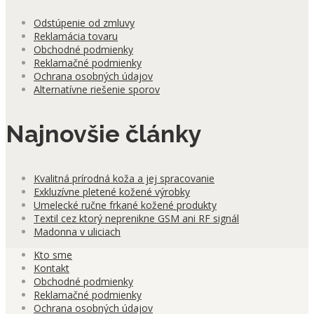
Odstúpenie od zmluvy
Reklamácia tovaru
Obchodné podmienky
Reklamačné podmienky
Ochrana osobných údajov
Alternatívne riešenie sporov
Najnovšie články
Kvalitná prírodná koža a jej spracovanie
Exkluzívne pletené kožené výrobky
Umelecké ručne frkané kožené produkty
Textil cez ktorý neprenikne GSM ani RF signál
Madonna v uliciach
Kto sme
Kontakt
Obchodné podmienky
Reklamačné podmienky
Ochrana osobných údajov