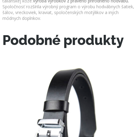
talianskej kože.
Výroba výrobkov z pravého prírodného hodvábu.
Spoločnosť rozšírila výrobný program o výrobu hodvábnych šatiek,
šálov, vreckoviek, kraviat, spoločenských motýlikov a iných
módnych doplnkov.
Podobné produkty