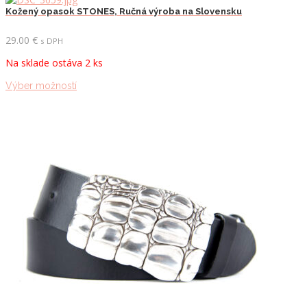
Kožený opasok STONES, Ručná výroba na Slovensku
29.00
€
s DPH
Na sklade ostáva 2 ks
Tento
Výber možností
produkt
má
viacero
variantov.
Možnosti
si
môžete
vybrať
na
stránke
produktu.