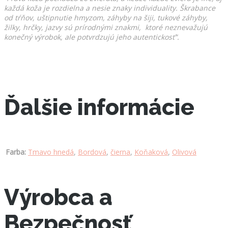
každá koža je rozdielna a nesie znaky individuality. Škrabance
od tŕňov, uštipnutie hmyzom, záhyby na šiji, tukové záhyby,
žilky, hrčky, jazvy sú prírodnými znakmi, ktoré neznevažujú
konečný výrobok, ale potvrdzujú jeho autentickosť”.
Ďalšie informácie
Farba:
Tmavo hnedá
,
Bordová
,
čierna
,
Koňaková
,
Olivová
Výrobca a
Bezpečnosť