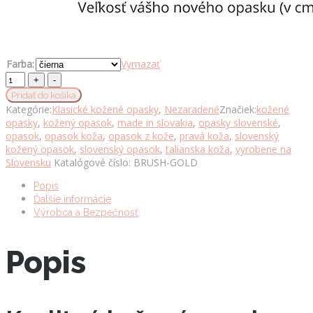
Farba:
Vymazať
Dámsky
kožený
Pridať do košíka
opasok
Kategórie:
Klasické kožené opasky
,
Nezaradené
Značiek:
kožené
BRUSH
opasky
,
kožený opasok
,
made in slovakia
,
opasky slovenské
,
GOLD,
opasok
,
opasok koža
,
opasok z kože
,
pravá koža
,
slovenský
šírka
kožený opasok
,
slovenský opasok
,
talianska koža
,
vyrobene na
2.5cm,
Slovensku
Katalógové číslo:
BRUSH-GOLD
Ručná
výroba
Popis
na
Ďalšie informácie
Slovensku
Výrobca a Bezpečnosť
množstvo
Popis