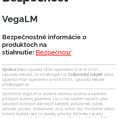
VegaLM
Bezpečnostné informácie o
produktoch na
stiahnutie:
Bezpečnosť
Výrobca
Mária Opavská VEGA Vajanského 614/18 03101,
Liptovský Mikuláš, SK info@vegalm.sk
Zodpovedný subjekt
Mária
Opavská VEGA Vajanského 614/18 03101, Liptovský Mikuláš
info@vegalm.sk
Spoločnosť VegaLM sa zaoberá vlastnou výrobou a následne
predajom koženej galantérie. Len u nás nájdete najväčší výber
luxusných kožených dámskych kabeliek, peňaženiek, tašiek,
aktoviek, púzdier, dokladoviek, etují, kufrov atď. Ponúkame taktiež
kožené doplnky, ako sú opasky, prívesky, kľúčenky z pravej