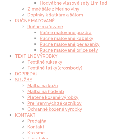
Hodvábne vlasové sety Limited
Zimné šále z Merino vlny
Doplnky k šatkám a šálom
RUČNE MAĽOVANÉ
Ručne maľované
Ručne maľované púzdra
Ručne maľované kabelky
Ručne maľované peňaženky
Ručne maľované office sety
TEXTILNÉ VÝROBKY
Textilné ruksaky
Textilné tašky(crossbody)
DOPREDAJ
SLUŽBY
Maľba na kožu
Maľba na hodváb
Pletené kožené výrobky
Pre firemných zákazníkov
Ochranné kožené výrobky
KONTAKT
Predajňa
Kontakt
Kto sme
Tipy, triky