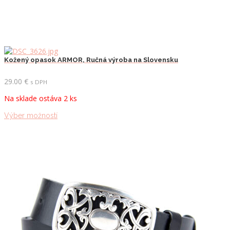
Kožený opasok ARMOR, Ručná výroba na Slovensku
29.00
€
s DPH
Na sklade ostáva 2 ks
Tento
Výber možností
produkt
má
viacero
variantov.
Možnosti
si
môžete
vybrať
na
stránke
produktu.