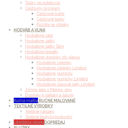
Tašky na notebook
Cestovný program
Cestovné kufre
Cestovné tašky
Púzdra na obleky
HODVÁB A VLNA
Hodvábne šále
Hodvábne šatky
Hodvábne šatky Slim
Hodvábne kravaty
Hodvábne doplnky do vlasov
Hodvábne čelenky
Hodvábne čelenky Limited
Hodvábne gumičky
Hodvábne gumičky Limited
Hodvábne vlasové sety Limited
Zimné šále z Merino vlny
Doplnky k šatkám a šálom
Ručná maľba
RUČNE MAĽOVANÉ
TEXTILNÉ VÝROBKY
Textilné ruksaky
Textilné tašky(crossbody)
Likvidácia skladu
DOPREDAJ
SLUŽBY