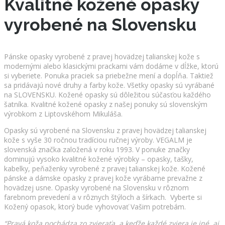
Kvalitné kožené opasky
vyrobené na Slovensku
Pánske opasky vyrobené z pravej hovädzej talianskej kože s
modernými alebo klasickými prackami vám dodáme v dĺžke, ktorú
si vyberiete. Ponuka praciek sa priebežne mení a dopĺňa. Taktiež
sa pridávajú nové druhy a farby kože. Všetky opasky sú vyrábané
na SLOVENSKU. Kožené opasky sú dôležitou súčasťou každého
šatníka. Kvalitné kožené opasky z našej ponuky sú slovenským
výrobkom z Liptovskéhom Mikuláša.
Opasky sú vyrobené na Slovensku z pravej hovädzej talianskej
kože s vyše 30 ročnou tradíciou ručnej výroby. VEGALM je
slovenská značka založená v roku 1993. V ponuke značky
dominujú vysoko kvalitné kožené výrobky – opasky, tašky,
kabelky, peňaženky vyrobené z pravej talianskej kože. Kožené
pánske a dámske opasky z pravej kože vyrábame prevažne z
hovädzej usne. Opasky vyrobené na Slovensku v rôznom
farebnom prevedení a v rôznych štýloch a šírkach. Vyberte si
Kožený opasok, ktorý bude vyhovovať Vašim potrebám.
“Pravá koža pochádza zo zvieraťa, a keďže každé zviera je iné, aj