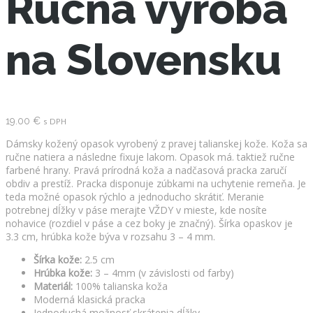
Ručná výroba
na Slovensku
19.00
€
s DPH
Dámsky kožený opasok vyrobený z pravej talianskej kože. Koža sa
ručne natiera a následne fixuje lakom. Opasok má. taktiež ručne
farbené hrany. Pravá prírodná koža a nadčasová pracka zaručí
obdiv a prestíž. Pracka disponuje zúbkami na uchytenie remeňa. Je
teda možné opasok rýchlo a jednoducho skrátiť. Meranie
potrebnej dĺžky v páse merajte VŽDY v mieste, kde nosíte
nohavice (rozdiel v páse a cez boky je značný). Šírka opaskov je
3.3 cm, hrúbka kože býva v rozsahu 3 – 4 mm.
Šírka kože:
2.5 cm
Hrúbka kože:
3 – 4mm (v závislosti od farby)
Materiál:
100% talianska koža
Moderná klasická pracka
Jednoduchá možnosť skrátenia dĺžky