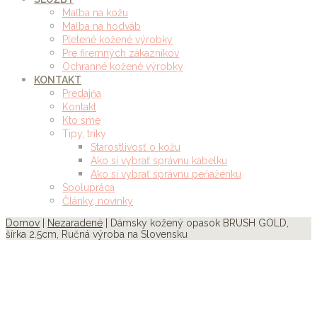
Maľba na kožu
Maľba na hodváb
Pletené kožené výrobky
Pre firemných zákazníkov
Ochranné kožené výrobky
KONTAKT
Predajňa
Kontakt
Kto sme
Tipy, triky
Starostlivosť o kožu
Ako si vybrať správnu kabelku
Ako si vybrať správnu peňaženku
Spolupráca
Články, novinky
Domov
|
Nezaradené
| Dámsky kožený opasok BRUSH GOLD,
šírka 2.5cm, Ručná výroba na Slovensku