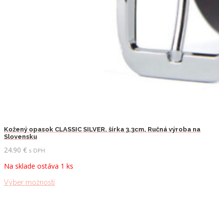
Kožený opasok CLASSIC SILVER, šírka 3.3cm, Ručná výroba na
Slovensku
24.90
€
s DPH
Na sklade ostáva 1 ks
Tento
Výber možností
produkt
má
viacero
variantov.