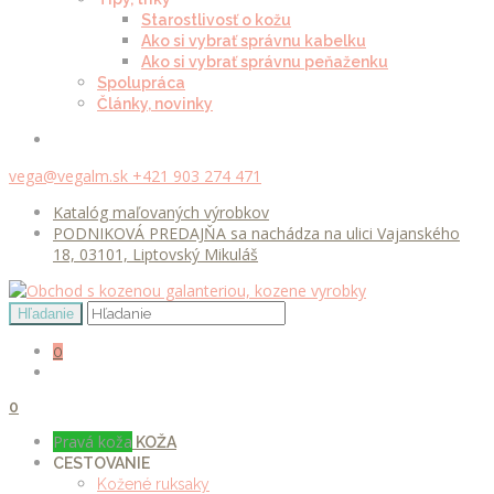
Starostlivosť o kožu
Ako si vybrať správnu kabelku
Ako si vybrať správnu peňaženku
Spolupráca
Články, novinky
vega@vegalm.sk
+421 903 274 471
Katalóg maľovaných výrobkov
PODNIKOVÁ PREDAJŇA sa nachádza na ulici Vajanského
18, 03101, Liptovský Mikuláš
0
0
Pravá koža
KOŽA
CESTOVANIE
Kožené ruksaky