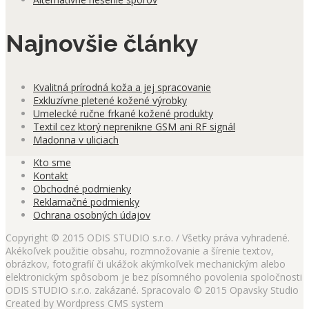
Najnovšie články
Kvalitná prírodná koža a jej spracovanie
Exkluzívne pletené kožené výrobky
Umelecké ručne frkané kožené produkty
Textil cez ktorý neprenikne GSM ani RF signál
Madonna v uliciach
Kto sme
Kontakt
Obchodné podmienky
Reklamačné podmienky
Ochrana osobných údajov
Copyright © 2015 ODIS STUDIO s.r.o. / Všetky práva vyhradené.
Akékoľvek použitie obsahu, rozmnožovanie a šírenie textov,
obrázkov, fotografií či ukážok akýmkoľvek mechanickým alebo
elektronickým spôsobom je bez písomného povolenia spoločnosti
ODIS STUDIO s.r.o. zakázané. Spracovalo © 2015 Opavsky Studio
Created by Wordpress CMS system