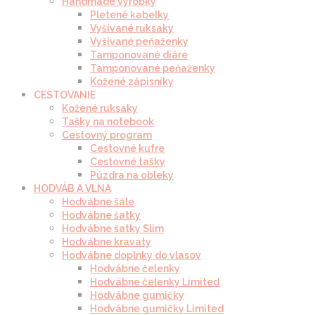
Handmade výrobky
Pletené kabelky
Vyšívané ruksaky
Vyšívané peňaženky
Tamponované diáre
Tamponované peňaženky
Kožené zápisníky
CESTOVANIE
Kožené ruksaky
Tašky na notebook
Cestovný program
Cestovné kufre
Cestovné tašky
Púzdra na obleky
HODVÁB A VLNA
Hodvábne šále
Hodvábne šatky
Hodvábne šatky Slim
Hodvábne kravaty
Hodvábne doplnky do vlasov
Hodvábne čelenky
Hodvábne čelenky Limited
Hodvábne gumičky
Hodvábne gumičky Limited