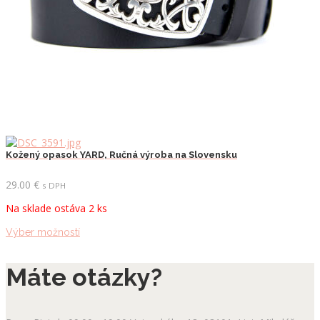
Kožený opasok YARD, Ručná výroba na Slovensku
29.00
€
s DPH
Na sklade ostáva 2 ks
Tento
Výber možností
produkt
má
Máte otázky?
viacero
variantov.
Možnosti
si