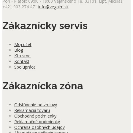
Pon - Piatok: 09:00 - 19:00
Vajanského 18, 03101, Lipt. Mikuláš
môžete
+421 903 274 471
info@vegalm.sk
vybrať
na
stránke
Zákaznícky servis
produktu.
Môj účet
Blog
Kto sme
Kontakt
Spolupráca
Zákaznícka zóna
Odstúpenie od zmluvy
Reklamácia tovaru
Obchodné podmienky
Reklamačné podmienky
Ochrana osobných údajov
Alternatívne riešenie sporov