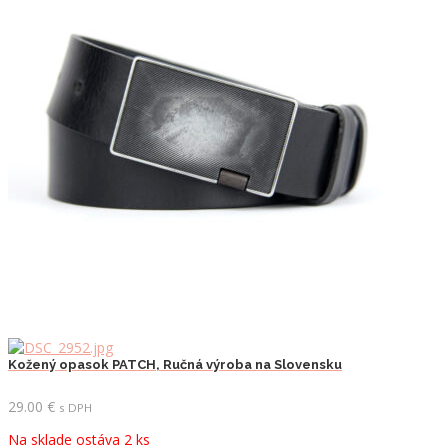
Možnosti
si
môžete
vybrať
na
stránke
produktu.
Kožený opasok PATCH, Ručná výroba na Slovensku
29.00
€
s DPH
Na sklade ostáva 2 ks