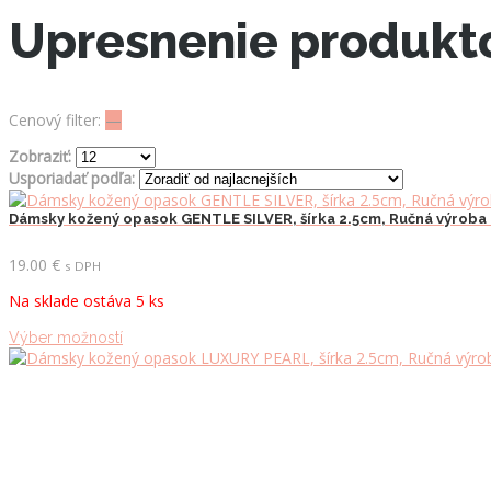
Upresnenie produkt
Cenový filter:
—
Zobraziť:
Usporiadať podľa:
Dámsky kožený opasok GENTLE SILVER, šírka 2.5cm, Ručná výroba
19.00
€
s DPH
Na sklade ostáva 5 ks
Tento
Výber možností
produkt
má
viacero
variantov.
Možnosti
si
môžete