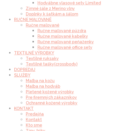
Hodvábne vlasové sety Limited
Zimné šále z Merino vlny
Doplnky k šatkám a šálom
RUČNE MAĽOVANÉ
Ručne maľované
Ručne maľované púzdra
Ručne maľované kabelky
Ručne maľované peňaženky
Ručne maľované office sety
TEXTILNÉ VÝROBKY
Textilné ruksaky
Textilné tašky(crossbody)
DOPREDAJ
SLUŽBY
Maľba na kožu
Maľba na hodváb
Pletené kožené výrobky
Pre firemných zákazníkov
Ochranné kožené výrobky
KONTAKT
Predajňa
Kontakt
Kto sme
Tipy, triky