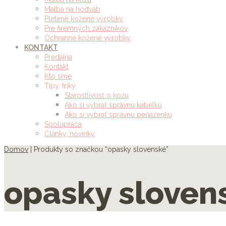
Maľba na hodváb
Pletené kožené výrobky
Pre firemných zákazníkov
Ochranné kožené výrobky
KONTAKT
Predajňa
Kontakt
Kto sme
Tipy, triky
Starostlivosť o kožu
Ako si vybrať správnu kabelku
Ako si vybrať správnu peňaženku
Spolupráca
Články, novinky
Domov
| Produkty so značkou “opasky slovenské”
opasky sloven