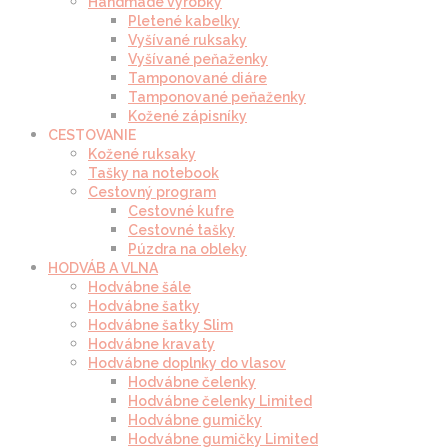
Handmade výrobky
Pletené kabelky
Vyšívané ruksaky
Vyšívané peňaženky
Tamponované diáre
Tamponované peňaženky
Kožené zápisníky
CESTOVANIE
Kožené ruksaky
Tašky na notebook
Cestovný program
Cestovné kufre
Cestovné tašky
Púzdra na obleky
HODVÁB A VLNA
Hodvábne šále
Hodvábne šatky
Hodvábne šatky Slim
Hodvábne kravaty
Hodvábne doplnky do vlasov
Hodvábne čelenky
Hodvábne čelenky Limited
Hodvábne gumičky
Hodvábne gumičky Limited