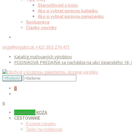
Starostlivosť o kožu
Ako si vybrať správnu kabelku
Ako si vybrať správnu peňaženku
Spolupráca
Články, novinky
vega@vegalm.sk
+421 903 274 471
Katalóg maľovaných výrobkov
PODNIKOVÁ PREDAJŇA sa nachádza na ulici Vajanského 18, 0
0
0
Pravá koža
KOŽA
CESTOVANIE
Kožené ruksaky
Tašky na notebook