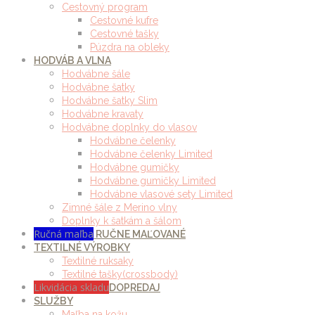
Cestovný program
Cestovné kufre
Cestovné tašky
Púzdra na obleky
HODVÁB A VLNA
Hodvábne šále
Hodvábne šatky
Hodvábne šatky Slim
Hodvábne kravaty
Hodvábne doplnky do vlasov
Hodvábne čelenky
Hodvábne čelenky Limited
Hodvábne gumičky
Hodvábne gumičky Limited
Hodvábne vlasové sety Limited
Zimné šále z Merino vlny
Doplnky k šatkám a šálom
Ručná maľba
RUČNE MAĽOVANÉ
TEXTILNÉ VÝROBKY
Textilné ruksaky
Textilné tašky(crossbody)
Likvidácia skladu
DOPREDAJ
SLUŽBY
Maľba na kožu