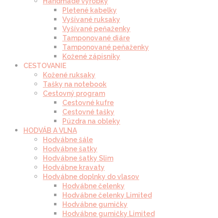
Handmade výrobky
Pletené kabelky
Vyšívané ruksaky
Vyšívané peňaženky
Tamponované diáre
Tamponované peňaženky
Kožené zápisníky
CESTOVANIE
Kožené ruksaky
Tašky na notebook
Cestovný program
Cestovné kufre
Cestovné tašky
Púzdra na obleky
HODVÁB A VLNA
Hodvábne šále
Hodvábne šatky
Hodvábne šatky Slim
Hodvábne kravaty
Hodvábne doplnky do vlasov
Hodvábne čelenky
Hodvábne čelenky Limited
Hodvábne gumičky
Hodvábne gumičky Limited