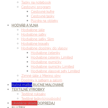
Tašky na notebook
Cestovný program
Cestovné kufre
Cestovné tašky
Púzdra na obleky
HODVÁB A VLNA
Hodvábne šále
Hodvábne šatky
Hodvábne šatky Slim
Hodvábne kravaty
Hodvábne doplnky do vlasov
Hodvábne čelenky
Hodvábne čelenky Limited
Hodvábne gumičky
Hodvábne gumičky Limited
Hodvábne vlasové sety Limited
Zimné šále z Merino vlny
Doplnky k šatkám a šálom
Ručná maľba
RUČNE MAĽOVANÉ
TEXTILNÉ VÝROBKY
Textilné ruksaky
Textilné tašky(crossbody)
Likvidácia skladu
DOPREDAJ
SLUŽBY