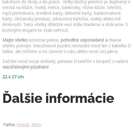
batohom do školy a do práce. Veľký úložný priestor je doplnený o
vrecká na kľúče, mobil, mince, bankovky, rôzne kľúče, telefón,
mp3 prehrávače, kreditné karty, debetné karty, bankomatové
karty, občiansky preukaz, zdravotná kartička, vizitky alebo iné
drobnosti. Tieto všetky dôležité veci stále hľadáme a strácame. S
koženými etujami to však nehrozí.
Majte všetko
konečne pekne,
pohodlne usporiadané a
hlavne
všetko pokope. Viacúčelové puzdro nemusíte nosiť len v kabelke či
taške, ale môžete si ho zavesiť o ruku alebo nosiť cez plece.
Začnite nosiť svoje doklady, peniaze či telefón v bezpečí s našimi
viacúčelovými púzdrami
22 x 27 cm
Ďalšie informácie
Farba:
Hnedá
,
Nero