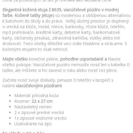
53.90 €.
39.00 €.
Elegantná kožená etuja č.8639, viacúčelové púzdro v modrej
farbe. Kožené tašky (etuje)
sú modernou a obľúbenou alternatívou
k batohom do školy a do práce. Veľký úložný priestor je doplnený
o vrecká na kľúče, mobil, mince, bankovky, rôzne kľúče, telefón,
mp3 prehrávače, kreditné karty, debetné karty, bankomatové
karty, občiansky preukaz, zdravotná kartička, vizitky alebo iné
drobnosti. Tieto všetky dôležité veci stále hľadáme a strácame. S
koženými etujami to však nehrozí.
Majte všetko
konečne pekne,
pohodlne usporiadané a
hlavne
všetko pokope. Viacúčelové puzdro nemusíte nosiť len v kabelke či
taške, ale môžete si ho zavesiť o ruku alebo nosiť cez plece.
Začnite nosiť svoje doklady, peniaze či telefón v bezpečí s
našimi
viacúčelovými púzdrami
Materiál: prírodná koža
Rozmer:
22 x 27 cm
Nastavitelný remen
2 x zipsové predné vrecká
1x zipsové vnútorné vrecko
Uzatváranie na zips