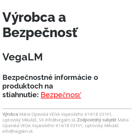
Výrobca a
Bezpečnosť
VegaLM
Bezpečnostné informácie o
produktoch na
stiahnutie:
Bezpečnosť
Výrobca
Mária Opavská VEGA Vajanského 614/18 03101,
Liptovský Mikuláš, SK info@vegalm.sk
Zodpovedný subjekt
Mária
Opavská VEGA Vajanského 614/18 03101, Liptovský Mikuláš
info@vegalm.sk