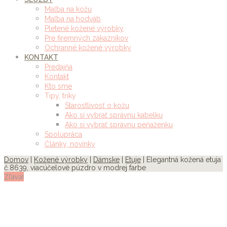
Maľba na kožu
Maľba na hodváb
Pletené kožené výrobky
Pre firemných zákazníkov
Ochranné kožené výrobky
KONTAKT
Predajňa
Kontakt
Kto sme
Tipy, triky
Starostlivosť o kožu
Ako si vybrať správnu kabelku
Ako si vybrať správnu peňaženku
Spolupráca
Články, novinky
Domov
|
Kožené výrobky
|
Dámske
|
Etuje
| Elegantná kožená etuja
č.8639, viacúčelové púzdro v modrej farbe
Zľava!