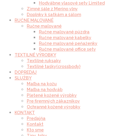
Hodvábne vlasové sety Limited
Zimné šále z Merino vlny
Doplnky k šatkám a šálom
RUČNE MAĽOVANÉ
Ručne maľované
Ručne maľované púzdra
Ručne maľované kabelky
Ručne maľované peňaženky
Ručne maľované office sety
TEXTILNÉ VÝROBKY
Textilné ruksaky
Textilné tašky(crossbody)
DOPREDAJ
SLUŽBY
Maľba na kožu
Maľba na hodváb
Pletené kožené výrobky
Pre firemných zákazníkov
Ochranné kožené výrobky
KONTAKT
Predajňa
Kontakt
Kto sme
Tipy, triky