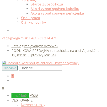
Starostlivosť o kožu
Ako si vybrať správnu kabelku
Ako si vybrať správnu peňaženku
Spolupráca
Články, novinky
vega@vegalm.sk
+421 903 274 471
Katalóg maľovaných výrobkov
PODNIKOVÁ PREDAJŇA sa nachádza na ulici Vajanského
18, 03101, Liptovský Mikuláš
0
0
Pravá koža
KOŽA
CESTOVANIE
Kožené ruksaky