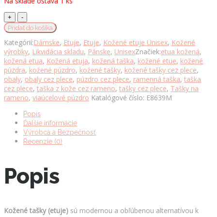
Na sklade ostáva 1 ks
Elegantná
kožená
Pridať do košíka
etuja
Kategórií:
Dámske
,
Etuje
,
Etuje
,
Kožené etuje Unisex
,
Kožené
č.8639,
výrobky
,
Likvidácia skladu
,
Pánske
,
Unisex
Značiek:
etua kožená
,
viacúčelové
kožená etua
,
Kožená etuja
,
kožená taška
,
kožené etue
,
kožené
púzdro
púzdra
,
kožené púzdro
,
kožené tašky
,
kožené tašky cez plece
,
v
obaly
,
obaly cez plece
,
púzdro cez plece
,
ramenná taška
,
taška
modrej
cez plece
,
taška z kože cez rameno
,
tašky cez plece
,
Tašky na
farbe
rameno
,
viaúcelové púzdro
Katalógové číslo:
E8639M
množstvo
Popis
Ďalšie informácie
Výrobca a Bezpečnosť
Recenzie (0)
Popis
Kožené tašky (etuje)
sú modernou a obľúbenou alternatívou k