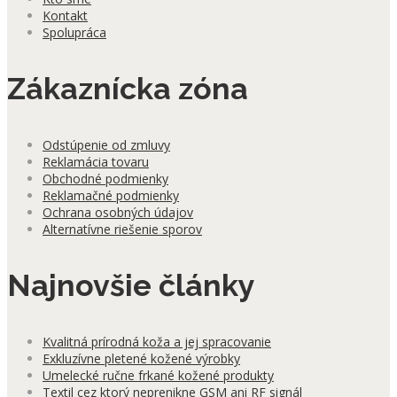
Kontakt
Spolupráca
Zákaznícka zóna
Odstúpenie od zmluvy
Reklamácia tovaru
Obchodné podmienky
Reklamačné podmienky
Ochrana osobných údajov
Alternatívne riešenie sporov
Najnovšie články
Kvalitná prírodná koža a jej spracovanie
Exkluzívne pletené kožené výrobky
Umelecké ručne frkané kožené produkty
Textil cez ktorý neprenikne GSM ani RF signál