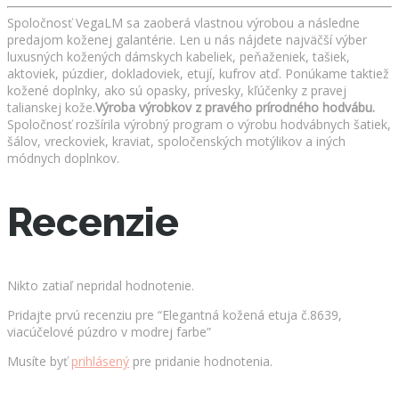
Spoločnosť VegaLM sa zaoberá vlastnou výrobou a následne
predajom koženej galantérie. Len u nás nájdete najväčší výber
luxusných kožených dámskych kabeliek, peňaženiek, tašiek,
aktoviek, púzdier, dokladoviek, etují, kufrov atď. Ponúkame taktiež
kožené doplnky, ako sú opasky, prívesky, kľúčenky z pravej
talianskej kože.
Výroba výrobkov z pravého prírodného hodvábu.
Spoločnosť rozšírila výrobný program o výrobu hodvábnych šatiek,
šálov, vreckoviek, kraviat, spoločenských motýlikov a iných
módnych doplnkov.
Recenzie
Nikto zatiaľ nepridal hodnotenie.
Pridajte prvú recenziu pre “Elegantná kožená etuja č.8639,
viacúčelové púzdro v modrej farbe”
Musíte byť
prihlásený
pre pridanie hodnotenia.