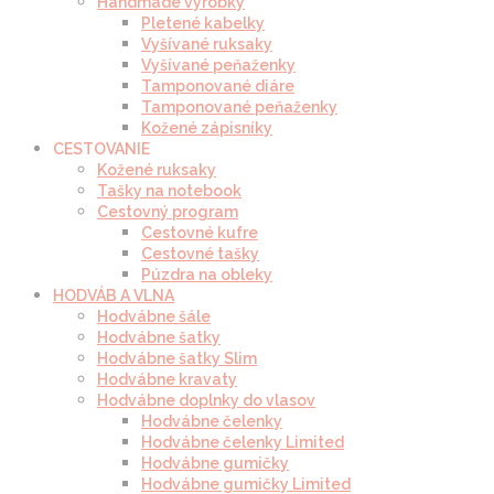
Handmade výrobky
Pletené kabelky
Vyšívané ruksaky
Vyšívané peňaženky
Tamponované diáre
Tamponované peňaženky
Kožené zápisníky
CESTOVANIE
Kožené ruksaky
Tašky na notebook
Cestovný program
Cestovné kufre
Cestovné tašky
Púzdra na obleky
HODVÁB A VLNA
Hodvábne šále
Hodvábne šatky
Hodvábne šatky Slim
Hodvábne kravaty
Hodvábne doplnky do vlasov
Hodvábne čelenky
Hodvábne čelenky Limited
Hodvábne gumičky
Hodvábne gumičky Limited