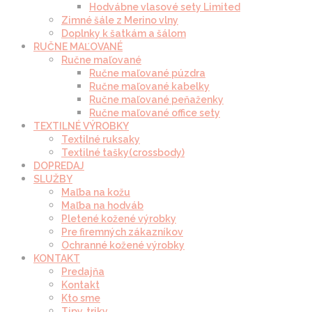
Hodvábne vlasové sety Limited
Zimné šále z Merino vlny
Doplnky k šatkám a šálom
RUČNE MAĽOVANÉ
Ručne maľované
Ručne maľované púzdra
Ručne maľované kabelky
Ručne maľované peňaženky
Ručne maľované office sety
TEXTILNÉ VÝROBKY
Textilné ruksaky
Textilné tašky(crossbody)
DOPREDAJ
SLUŽBY
Maľba na kožu
Maľba na hodváb
Pletené kožené výrobky
Pre firemných zákazníkov
Ochranné kožené výrobky
KONTAKT
Predajňa
Kontakt
Kto sme
Tipy, triky