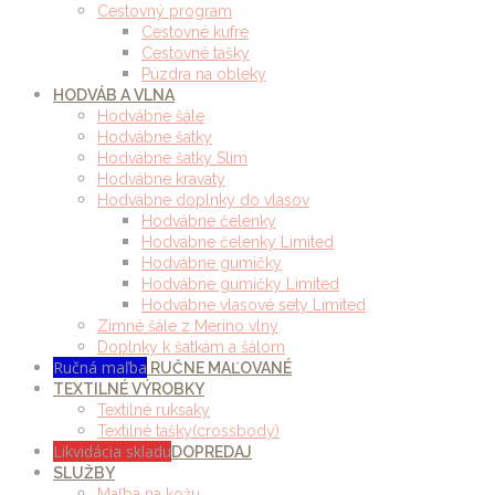
Cestovný program
Cestovné kufre
Cestovné tašky
Púzdra na obleky
HODVÁB A VLNA
Hodvábne šále
Hodvábne šatky
Hodvábne šatky Slim
Hodvábne kravaty
Hodvábne doplnky do vlasov
Hodvábne čelenky
Hodvábne čelenky Limited
Hodvábne gumičky
Hodvábne gumičky Limited
Hodvábne vlasové sety Limited
Zimné šále z Merino vlny
Doplnky k šatkám a šálom
Ručná maľba
RUČNE MAĽOVANÉ
TEXTILNÉ VÝROBKY
Textilné ruksaky
Textilné tašky(crossbody)
Likvidácia skladu
DOPREDAJ
SLUŽBY
Maľba na kožu