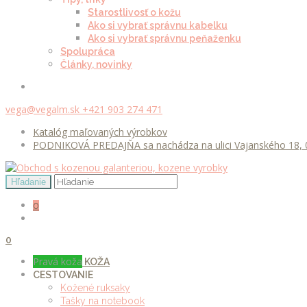
Starostlivosť o kožu
Ako si vybrať správnu kabelku
Ako si vybrať správnu peňaženku
Spolupráca
Články, novinky
vega@vegalm.sk
+421 903 274 471
Katalóg maľovaných výrobkov
PODNIKOVÁ PREDAJŇA sa nachádza na ulici Vajanského 18, 0
0
0
Pravá koža
KOŽA
CESTOVANIE
Kožené ruksaky
Tašky na notebook