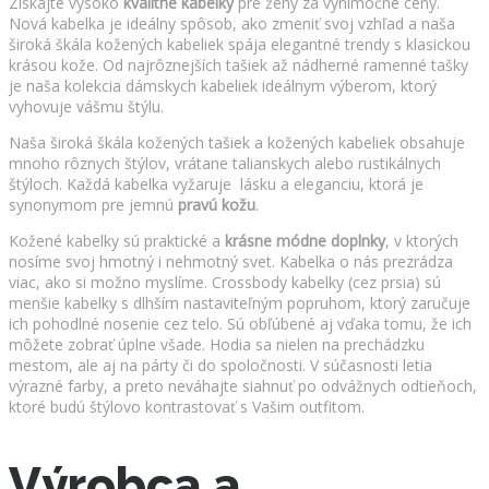
Získajte vysoko
kvalitné kabelky
pre ženy za výnimočné ceny.
Nová kabelka je ideálny spôsob, ako zmeniť svoj vzhľad a naša
široká škála kožených kabeliek spája elegantné trendy s klasickou
krásou kože. Od najrôznejších tašiek až nádherné ramenné tašky
je naša kolekcia dámskych kabeliek ideálnym výberom, ktorý
vyhovuje vášmu štýlu.
Naša široká škála kožených tašiek a kožených kabeliek obsahuje
mnoho rôznych štýlov, vrátane talianskych alebo rustikálnych
štýloch. Každá kabelka vyžaruje lásku a eleganciu, ktorá je
synonymom pre jemnú
pravú kožu
.
Kožené kabelky sú praktické a
krásne módne doplnky
, v ktorých
nosíme svoj hmotný i nehmotný svet. Kabelka o nás prezrádza
viac, ako si možno myslíme. Crossbody kabelky (cez prsia) sú
menšie kabelky s dlhším nastaviteľným popruhom, ktorý zaručuje
ich pohodlné nosenie cez telo. Sú obľúbené aj vďaka tomu, že ich
môžete zobrať úplne všade. Hodia sa nielen na prechádzku
mestom, ale aj na párty či do spoločnosti. V súčasnosti letia
výrazné farby, a preto neváhajte siahnuť po odvážnych odtieňoch,
ktoré budú štýlovo kontrastovať s Vašim outfitom.
Výrobca a