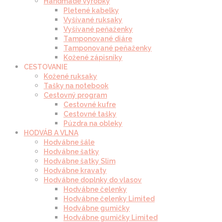
Handmade výrobky
Pletené kabelky
Vyšívané ruksaky
Vyšívané peňaženky
Tamponované diáre
Tamponované peňaženky
Kožené zápisníky
CESTOVANIE
Kožené ruksaky
Tašky na notebook
Cestovný program
Cestovné kufre
Cestovné tašky
Púzdra na obleky
HODVÁB A VLNA
Hodvábne šále
Hodvábne šatky
Hodvábne šatky Slim
Hodvábne kravaty
Hodvábne doplnky do vlasov
Hodvábne čelenky
Hodvábne čelenky Limited
Hodvábne gumičky
Hodvábne gumičky Limited