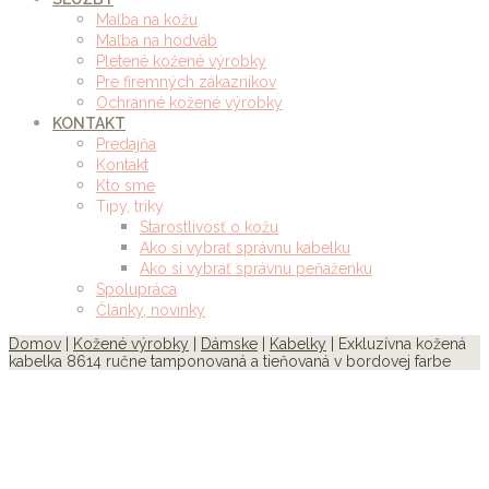
Maľba na kožu
Maľba na hodváb
Pletené kožené výrobky
Pre firemných zákazníkov
Ochranné kožené výrobky
KONTAKT
Predajňa
Kontakt
Kto sme
Tipy, triky
Starostlivosť o kožu
Ako si vybrať správnu kabelku
Ako si vybrať správnu peňaženku
Spolupráca
Články, novinky
Domov
|
Kožené výrobky
|
Dámske
|
Kabelky
| Exkluzívna kožená
kabelka 8614 ručne tamponovaná a tieňovaná v bordovej farbe