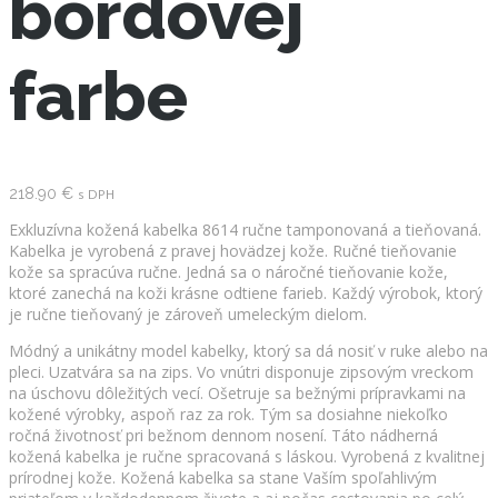
bordovej
farbe
218.90
€
s DPH
Exkluzívna kožená kabelka 8614 ručne tamponovaná a tieňovaná.
Kabelka je vyrobená z pravej hovädzej kože. Ručné tieňovanie
kože sa spracúva ručne. Jedná sa o náročné tieňovanie kože,
ktoré zanechá na koži krásne odtiene farieb. Každý výrobok, ktorý
je ručne tieňovaný je zároveň umeleckým dielom.
Módný a unikátny model kabelky, ktorý sa dá nosiť v ruke alebo na
pleci. Uzatvára sa na zips. Vo vnútri disponuje zipsovým vreckom
na úschovu dôležitých vecí. Ošetruje sa bežnými prípravkami na
kožené výrobky, aspoň raz za rok. Tým sa dosiahne niekoľko
ročná životnosť pri bežnom dennom nosení. Táto nádherná
kožená kabelka je ručne spracovaná s láskou. Vyrobená z kvalitnej
prírodnej kože. Kožená kabelka sa stane Vaším spoľahlivým