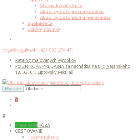
Starostlivosť o kožu
Ako si vybrať správnu kabelku
Ako si vybrať správnu peňaženku
Spolupráca
Články, novinky
vega@vegalm.sk
+421 903 274 471
Katalóg maľovaných výrobkov
PODNIKOVÁ PREDAJŇA sa nachádza na ulici Vajanského
18, 03101, Liptovský Mikuláš
0
0
Pravá koža
KOŽA
CESTOVANIE
Kožené ruksaky