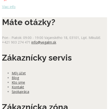
Viac info
Máte otázky?
Pon - Piatok: 09:00 - 19:00
Vajanského 18, 03101, Lipt. Mikuláš
+421 903 274 471
info@vegalm.sk
Zákaznícky servis
Môj účet
Blog
Kto sme
Kontakt
Spolupráca
Zákaznícka zóna