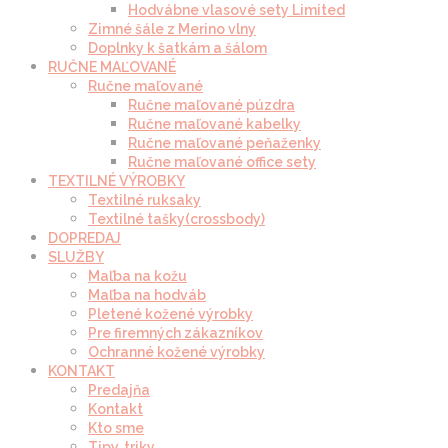
Hodvábne vlasové sety Limited
Zimné šále z Merino vlny
Doplnky k šatkám a šálom
RUČNE MAĽOVANÉ
Ručne maľované
Ručne maľované púzdra
Ručne maľované kabelky
Ručne maľované peňaženky
Ručne maľované office sety
TEXTILNÉ VÝROBKY
Textilné ruksaky
Textilné tašky(crossbody)
DOPREDAJ
SLUŽBY
Maľba na kožu
Maľba na hodváb
Pletené kožené výrobky
Pre firemných zákazníkov
Ochranné kožené výrobky
KONTAKT
Predajňa
Kontakt
Kto sme
Tipy, triky