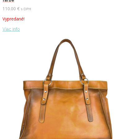
farbe
110.00
€
s DPH
Vypredané!
Viac info