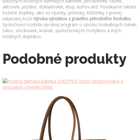
luxusných kožených dámskych kabeliek, peňaženiek, tašiek,
aktoviek, púzdier, dokladoviek, etují, kufrov atď. Ponúkame taktiež
kožené doplnky, ako sú opasky, prívesky, kľúčenky z pravej
talianskej kože.
Výroba výrobkov z pravého prírodného hodvábu.
Spoločnosť rozšírila výrobný program o výrobu hodvábnych šatiek,
šálov, vreckoviek, kraviat, spoločenských motýlikov a iných
módnych doplnkov.
Podobné produkty