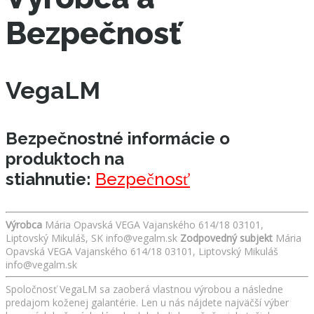
Bezpečnosť
VegaLM
Bezpečnostné informácie o
produktoch na
stiahnutie:
Bezpečnosť
Výrobca
Mária Opavská VEGA Vajanského 614/18 03101,
Liptovský Mikuláš, SK info@vegalm.sk
Zodpovedný subjekt
Mária
Opavská VEGA Vajanského 614/18 03101, Liptovský Mikuláš
info@vegalm.sk
Spoločnosť VegaLM sa zaoberá vlastnou výrobou a následne
predajom koženej galantérie. Len u nás nájdete najväčší výber