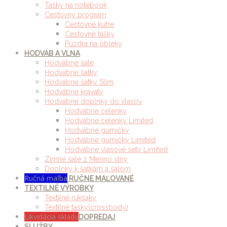
Tašky na notebook
Cestovný program
Cestovné kufre
Cestovné tašky
Púzdra na obleky
HODVÁB A VLNA
Hodvábne šále
Hodvábne šatky
Hodvábne šatky Slim
Hodvábne kravaty
Hodvábne doplnky do vlasov
Hodvábne čelenky
Hodvábne čelenky Limited
Hodvábne gumičky
Hodvábne gumičky Limited
Hodvábne vlasové sety Limited
Zimné šále z Merino vlny
Doplnky k šatkám a šálom
Ručná maľba
RUČNE MAĽOVANÉ
TEXTILNÉ VÝROBKY
Textilné ruksaky
Textilné tašky(crossbody)
Likvidácia skladu
DOPREDAJ
SLUŽBY