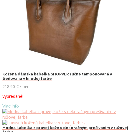
Kožená dámska kabelka SHOPPER ručne tamponovaná a
tieňovaná v hnedej farbe
218.90
€
s DPH
Vypredané!
Viac info
Módna kabelka z pravej kože s dekoračným prešívaním v ružovej