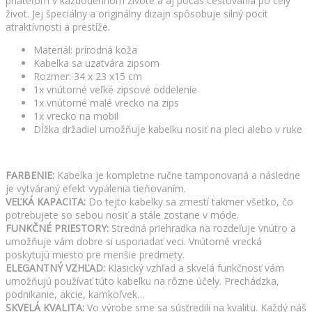
priateľom v každodennom živote a aj počas cestovania po celý
život. Jej špeciálny a originálny dizajn spôsobuje silný pocit
atraktívnosti a prestíže.
Materiál: prírodná koža
Kabelka sa uzatvára zipsom
Rozmer: 34 x 23 x15 cm
1x vnútorné veľké zipsové oddelenie
1x vnútorné malé vrecko na zips
1x vrecko na mobil
Dĺžka držadiel umožňuje kabelku nosiť na pleci alebo v ruke
FARBENIE:
Kabelka je kompletne ručne tamponovaná a následne
je vytváraný efekt vypálenia tieňovaním.
VEĽKÁ KAPACITA:
Do tejto kabelky sa zmestí takmer všetko, čo
potrebujete so sebou nosiť a stále zostane v móde.
FUNKČNÉ PRIESTORY:
Stredná priehradka na rozdeľuje vnútro a
umožňuje vám dobre si usporiadať veci. Vnútorné vrecká
poskytujú miesto pre menšie predmety.
ELEGANTNÝ VZHĽAD:
Klasický vzhľad a skvelá funkčnosť vám
umožňujú používať túto kabelku na rôzne účely. Prechádzka,
podnikanie, akcie, kamkoľvek…
SKVELÁ KVALITA:
Vo výrobe sme sa sústredili na kvalitu. Každý náš