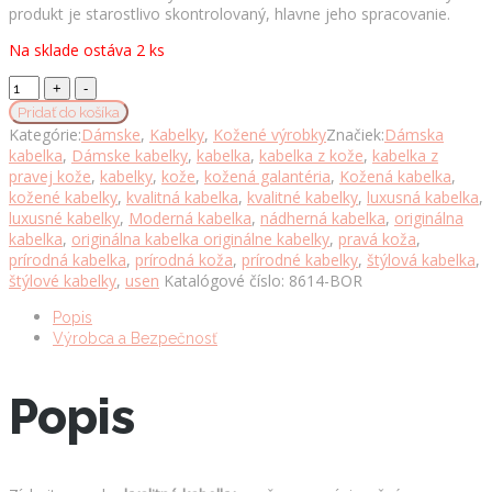
produkt je starostlivo skontrolovaný, hlavne jeho spracovanie.
Na sklade ostáva 2 ks
Exkluzívna
kožená
Pridať do košíka
kabelka
Kategórie:
Dámske
,
Kabelky
,
Kožené výrobky
Značiek:
Dámska
8614
kabelka
,
Dámske kabelky
,
kabelka
,
kabelka z kože
,
kabelka z
ručne
pravej kože
,
kabelky
,
kože
,
kožená galantéria
,
Kožená kabelka
,
tamponovaná
kožené kabelky
,
kvalitná kabelka
,
kvalitné kabelky
,
luxusná kabelka
,
a
luxusné kabelky
,
Moderná kabelka
,
nádherná kabelka
,
originálna
tieňovaná
kabelka
,
originálna kabelka originálne kabelky
,
pravá koža
,
v
prírodná kabelka
,
prírodná koža
,
prírodné kabelky
,
štýlová kabelka
,
bordovej
štýlové kabelky
,
usen
Katalógové číslo:
8614-BOR
farbe
množstvo
Popis
Výrobca a Bezpečnosť
Popis