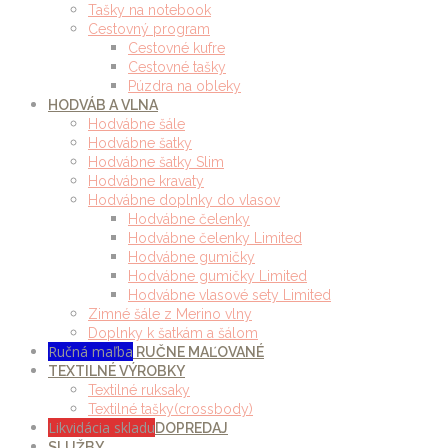
Tašky na notebook
Cestovný program
Cestovné kufre
Cestovné tašky
Púzdra na obleky
HODVÁB A VLNA
Hodvábne šále
Hodvábne šatky
Hodvábne šatky Slim
Hodvábne kravaty
Hodvábne doplnky do vlasov
Hodvábne čelenky
Hodvábne čelenky Limited
Hodvábne gumičky
Hodvábne gumičky Limited
Hodvábne vlasové sety Limited
Zimné šále z Merino vlny
Doplnky k šatkám a šálom
Ručná maľba
RUČNE MAĽOVANÉ
TEXTILNÉ VÝROBKY
Textilné ruksaky
Textilné tašky(crossbody)
Likvidácia skladu
DOPREDAJ
SLUŽBY