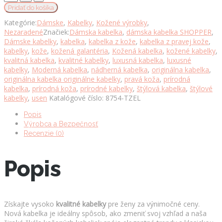
kožená
Pridať do košíka
kabelka
Kategórie:
Dámske
,
Kabelky
,
Kožené výrobky
,
v
Nezaradené
Značiek:
Dámska kabelka
,
dámska kabelka SHOPPER
,
tmavo
Dámske kabelky
,
kabelka
,
kabelka z kože
,
kabelka z pravej kože
,
zelenej
kabelky
,
kože
,
kožená galantéria
,
Kožená kabelka
,
kožené kabelky
,
farbe
kvalitná kabelka
,
kvalitné kabelky
,
luxusná kabelka
,
luxusné
množstvo
kabelky
,
Moderná kabelka
,
nádherná kabelka
,
originálna kabelka
,
originálna kabelka originálne kabelky
,
pravá koža
,
prírodná
kabelka
,
prírodná koža
,
prírodné kabelky
,
štýlová kabelka
,
štýlové
kabelky
,
usen
Katalógové číslo:
8754-TZEL
Popis
Výrobca a Bezpečnosť
Recenzie (0)
Popis
Získajte vysoko
kvalitné kabelky
pre ženy za výnimočné ceny.
Nová kabelka je ideálny spôsob, ako zmeniť svoj vzhľad a naša