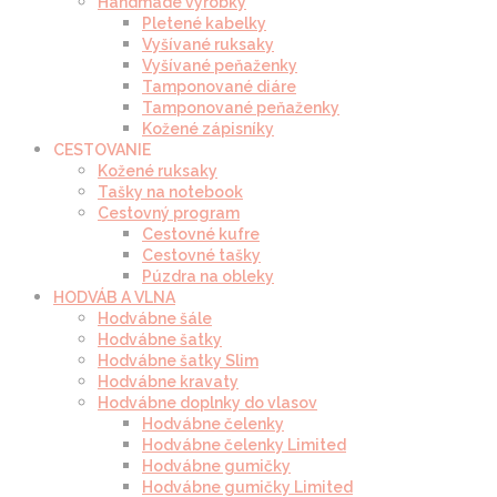
Handmade výrobky
Pletené kabelky
Vyšívané ruksaky
Vyšívané peňaženky
Tamponované diáre
Tamponované peňaženky
Kožené zápisníky
CESTOVANIE
Kožené ruksaky
Tašky na notebook
Cestovný program
Cestovné kufre
Cestovné tašky
Púzdra na obleky
HODVÁB A VLNA
Hodvábne šále
Hodvábne šatky
Hodvábne šatky Slim
Hodvábne kravaty
Hodvábne doplnky do vlasov
Hodvábne čelenky
Hodvábne čelenky Limited
Hodvábne gumičky
Hodvábne gumičky Limited