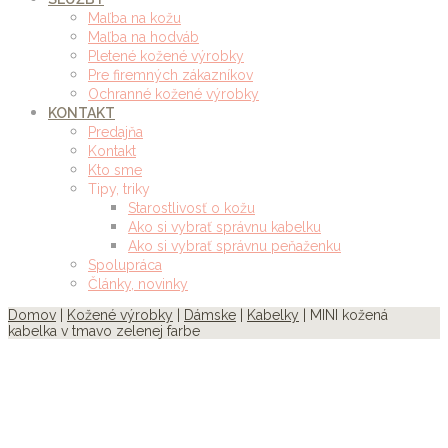
Maľba na kožu
Maľba na hodváb
Pletené kožené výrobky
Pre firemných zákazníkov
Ochranné kožené výrobky
KONTAKT
Predajňa
Kontakt
Kto sme
Tipy, triky
Starostlivosť o kožu
Ako si vybrať správnu kabelku
Ako si vybrať správnu peňaženku
Spolupráca
Články, novinky
Domov
|
Kožené výrobky
|
Dámske
|
Kabelky
| MINI kožená
kabelka v tmavo zelenej farbe