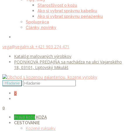
Starostlivosť o kožu
Ako si vybrať správnu kabelku
Ako si vybrať správnu peňaženku
Spolupráca
Články, novinky
vega@vegalm.sk
+421 903 274 471
Katalóg maľovaných výrobkov
PODNIKOVÁ PREDAJŇA sa nachádza na ulici Vajanského
18, 03101, Liptovský Mikuláš
0
0
Pravá koža
KOŽA
CESTOVANIE
Kožené ruksaky