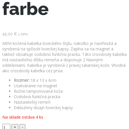
farbe
45.00
€
s DPH
MINI kožená kabelka loveckého štýlu, nakoľko je navrhnutá a
vyrobená na spôsob loveckej kapsy. Zapína sa na magnet a
taktiež obsahuje ozdobnú funkčnú pracku. Táto crossbody kabelka
má nastaviteľnú dĺžku remeňa a disponuje 2 hlavnými
oddeleniami. Kabelka je vyrobená z pravej talianskej kože. Vhodná
ako crossbody kabelka cez prsia.
Rozmer:
18 x 13 x 6cm
Uzatváranie na magnet
Ručne tamponovaná koža
Ozdobná funkčná pracka
Nastaviteľný remeň
Exkluzívny dizajn loveckej kapsy
Na sklade ostáva 4 ks
MINI