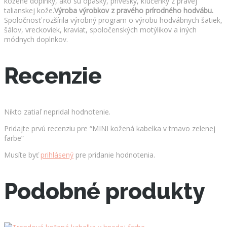
kožené doplnky, ako sú opasky, prívesky, kľúčenky z pravej
talianskej kože.
Výroba výrobkov z pravého prírodného hodvábu.
Spoločnosť rozšírila výrobný program o výrobu hodvábnych šatiek,
šálov, vreckoviek, kraviat, spoločenských motýlikov a iných
módnych doplnkov.
Recenzie
Nikto zatiaľ nepridal hodnotenie.
Pridajte prvú recenziu pre “MINI kožená kabelka v tmavo zelenej
farbe”
Musíte byť
prihlásený
pre pridanie hodnotenia.
Podobné produkty