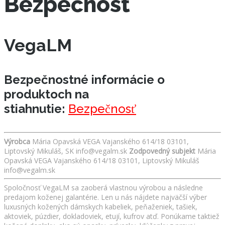
Bezpečnosť
VegaLM
Bezpečnostné informácie o
produktoch na
stiahnutie:
Bezpečnosť
Výrobca
Mária Opavská VEGA Vajanského 614/18 03101,
Liptovský Mikuláš, SK info@vegalm.sk
Zodpovedný subjekt
Mária
Opavská VEGA Vajanského 614/18 03101, Liptovský Mikuláš
info@vegalm.sk
Spoločnosť VegaLM sa zaoberá vlastnou výrobou a následne
predajom koženej galantérie. Len u nás nájdete najväčší výber
luxusných kožených dámskych kabeliek, peňaženiek, tašiek,
aktoviek, púzdier, dokladoviek, etují, kufrov atď. Ponúkame taktiež