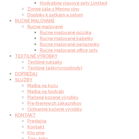
Hodvábne vlasové sety Limited
Zimné šále z Merino vlny
Doplnky k šatkám a šálom
RUČNE MAĽOVANÉ
Ručne maľované
Ručne maľované púzdra
Ručne maľované kabelky
Ručne maľované peňaženky
Ručne maľované office sety
TEXTILNÉ VÝROBKY
Textilné ruksaky
Textilné tašky(crossbody)
DOPREDAJ
SLUŽBY
Maľba na kožu
Maľba na hodváb
Pletené kožené výrobky
Pre firemných zákazníkov
Ochranné kožené výrobky
KONTAKT
Predajňa
Kontakt
Kto sme
Tipy, triky