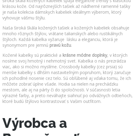
široká škála kožených kabeliek spája elegantné trendy s klasickou
krásou kože. Od najrôznejších tašiek až nádherné ramenné tašky
je naša kolekcia dámskych kabeliek ideálnym výberom, ktorý
vyhovuje vášmu štýlu.
Naša široká škála kožených tašiek a kožených kabeliek obsahuje
mnoho rôznych štýlov, vrátane talianskych alebo rustikálnych
štýloch. Každá kabelka vyžaruje lásku a eleganciu, ktorá je
synonymom pre jemnú
pravú kožu
.
Kožené kabelky sú praktické a
krásne módne doplnky
, v ktorých
nosíme svoj hmotný i nehmotný svet. Kabelka o nás prezrádza
viac, ako si možno myslíme. Crossbody kabelky (cez prsia) sú
menšie kabelky s dlhším nastaviteľným popruhom, ktorý zaručuje
ich pohodlné nosenie cez telo. Sú obľúbené aj vďaka tomu, že ich
môžete zobrať úplne všade. Hodia sa nielen na prechádzku
mestom, ale aj na párty či do spoločnosti. V súčasnosti letia
výrazné farby, a preto neváhajte siahnuť po odvážnych odtieňoch,
ktoré budú štýlovo kontrastovať s Vašim outfitom.
Výrobca a