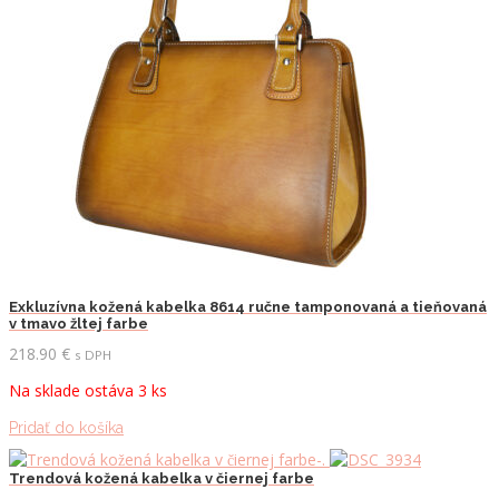
Exkluzívna kožená kabelka 8614 ručne tamponovaná a tieňovaná
v tmavo žltej farbe
218.90
€
s DPH
Na sklade ostáva 3 ks
Pridať do košíka
Trendová kožená kabelka v čiernej farbe