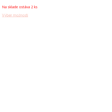
Na sklade ostáva 2 ks
Tento
Výber možností
produkt
má
viacero
variantov.
Možnosti
si
môžete
vybrať
na
stránke
produktu.