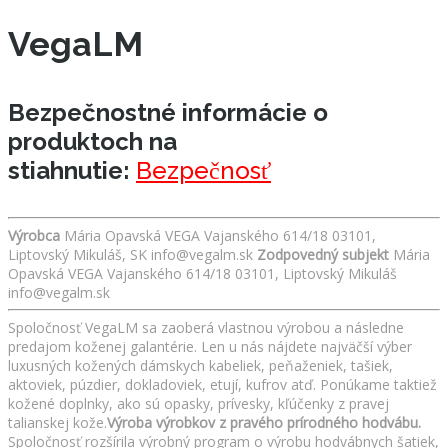
VegaLM
Bezpečnostné informácie o
produktoch na
stiahnutie:
Bezpečnosť
Výrobca
Mária Opavská VEGA Vajanského 614/18 03101,
Liptovský Mikuláš, SK info@vegalm.sk
Zodpovedný subjekt
Mária
Opavská VEGA Vajanského 614/18 03101, Liptovský Mikuláš
info@vegalm.sk
Spoločnosť VegaLM sa zaoberá vlastnou výrobou a následne
predajom koženej galantérie. Len u nás nájdete najväčší výber
luxusných kožených dámskych kabeliek, peňaženiek, tašiek,
aktoviek, púzdier, dokladoviek, etují, kufrov atď. Ponúkame taktiež
kožené doplnky, ako sú opasky, prívesky, kľúčenky z pravej
talianskej kože.
Výroba výrobkov z pravého prírodného hodvábu.
Spoločnosť rozšírila výrobný program o výrobu hodvábnych šatiek,