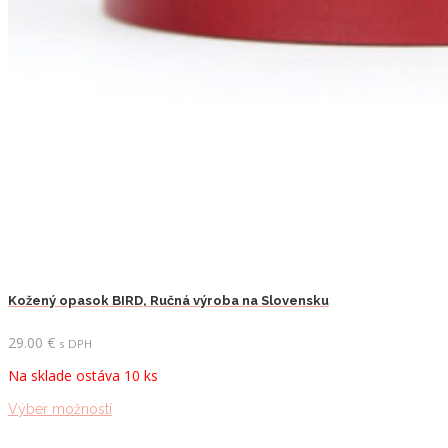
Kožený opasok BIRD, Ručná výroba na Slovensku
29.00
€
s DPH
Na sklade ostáva 10 ks
Tento
Výber možností
produkt
má