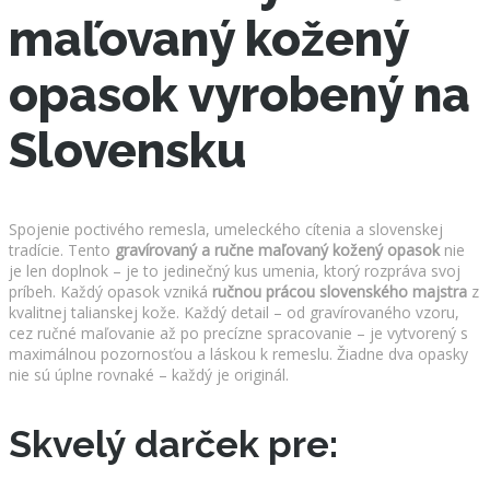
maľovaný kožený
opasok vyrobený na
Slovensku
Spojenie poctivého remesla, umeleckého cítenia a slovenskej
tradície. Tento
gravírovaný a ručne maľovaný kožený opasok
nie
je len doplnok – je to jedinečný kus umenia, ktorý rozpráva svoj
príbeh. Každý opasok vzniká
ručnou prácou slovenského majstra
z
kvalitnej talianskej kože. Každý detail – od gravírovaného vzoru,
cez ručné maľovanie až po precízne spracovanie – je vytvorený s
maximálnou pozornosťou a láskou k remeslu. Žiadne dva opasky
nie sú úplne rovnaké – každý je originál.
Skvelý darček pre: