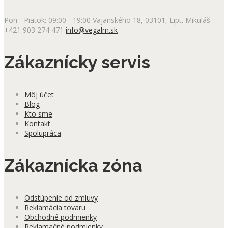
Možnosti
si
Pon - Piatok: 09:00 - 19:00
Vajanského 18, 03101, Lipt. Mikuláš
môžete
+421 903 274 471
info@vegalm.sk
vybrať
na
stránke
Zákaznícky servis
produktu.
Môj účet
Blog
Kto sme
Kontakt
Spolupráca
Zákaznícka zóna
Odstúpenie od zmluvy
Reklamácia tovaru
Obchodné podmienky
Reklamačné podmienky