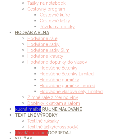
Tašky na notebook
Cestovný program
Cestovné kufre
Cestovné tašky
Púzdra na obleky
HODVÁB A VLNA
Hodvábne šále
Hodvábne šatky
Hodvábne šatky Slim
Hodvábne kravaty
Hodvábne doplnky do vlasov
Hodvábne čelenky
Hodvábne čelenky Limited
Hodvábne gumičky
Hodvábne gumičky Limited
Hodvábne vlasové sety Limited
Zimné šále z Merino vlny
Doplnky k šatkám a šálom
Ručná maľba
RUČNE MAĽOVANÉ
TEXTILNÉ VÝROBKY
Textilné ruksaky
Textilné tašky(crossbody)
Likvidácia skladu
DOPREDAJ
SLUŽBY