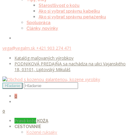
Starostlivosť o kožu
Ako si vybrať správnu kabelku
Ako si vybrať správnu peňaženku
Spolupráca
Články, novinky
vega@vegalm.sk
+421 903 274 471
Katalóg maľovaných výrobkov
PODNIKOVÁ PREDAJŇA sa nachádza na ulici Vajanského
18, 03101, Liptovský Mikuláš
0
0
Pravá koža
KOŽA
CESTOVANIE
Kožené ruksaky