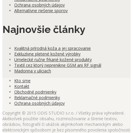
Ochrana osobných údajov
Alternatívne riešenie sporov
Najnovšie články
Kvalitná prírodná koža a jej spracovanie
Exkluzívne pletené kožené výrobky
Umelecké ručne frkané kožené produkty
Textil cez ktorý neprenikne GSM ani RF signál
Madonna v uliciach
Kto sme
Kontakt
Obchodné podmienky
Reklamačné podmienky
Ochrana osobných údajov
Copyright © 2015 ODIS STUDIO s.r.o. / Všetky práva vyhradené.
Akékoľvek použitie obsahu, rozmnožovanie a šírenie textov,
obrázkov, fotografií či ukážok akýmkoľvek mechanickým alebo
elektronickým spôsobom je bez písomného povolenia spoločnosti