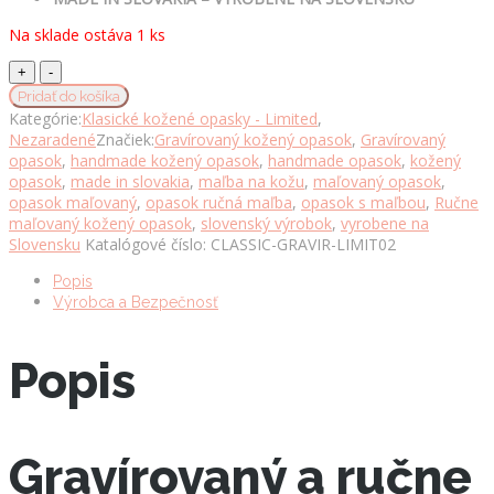
Na sklade ostáva 1 ks
Gravírovaný
a
Pridať do košíka
ručne
Kategórie:
Klasické kožené opasky - Limited
,
maľovaný
Nezaradené
Značiek:
Gravírovaný kožený opasok
,
Gravírovaný
kožený
opasok
,
handmade kožený opasok
,
handmade opasok
,
kožený
opasok
opasok
,
made in slovakia
,
maľba na kožu
,
maľovaný opasok
,
-
opasok maľovaný
,
opasok ručná maľba
,
opasok s maľbou
,
Ručne
Kvety,
maľovaný kožený opasok
,
slovenský výrobok
,
vyrobene na
137cm,
Slovensku
Katalógové číslo:
CLASSIC-GRAVIR-LIMIT02
Limitovaná
edícia
Popis
02
Výrobca a Bezpečnosť
množstvo
Popis
Gravírovaný a ručne