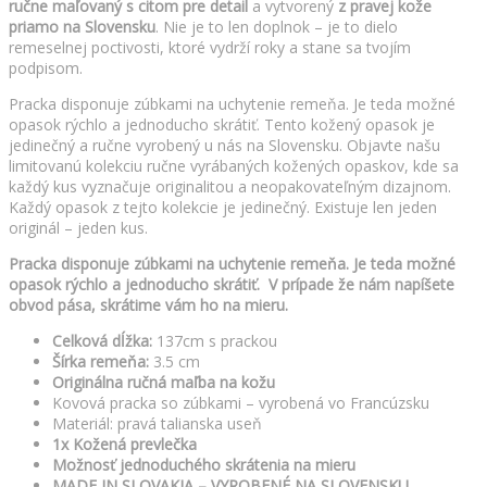
ručne maľovaný s citom pre detail
a vytvorený
z pravej kože
priamo na Slovensku
. Nie je to len doplnok – je to dielo
remeselnej poctivosti, ktoré vydrží roky a stane sa tvojím
podpisom.
Pracka disponuje zúbkami na uchytenie remeňa. Je teda možné
opasok rýchlo a jednoducho skrátiť. Tento kožený opasok je
jedinečný a ručne vyrobený u nás na Slovensku. Objavte našu
limitovanú kolekciu ručne vyrábaných kožených opaskov, kde sa
každý kus vyznačuje originalitou a neopakovateľným dizajnom.
Každý opasok z tejto kolekcie je jedinečný. Existuje len jeden
originál – jeden kus.
Pracka disponuje zúbkami na uchytenie remeňa. Je teda možné
opasok rýchlo a jednoducho skrátiť. V prípade že nám napíšete
obvod pása, skrátime vám ho na mieru.
Celková dĺžka:
137cm s prackou
Šírka remeňa:
3.5 cm
Originálna ručná maľba na kožu
Kovová pracka so zúbkami – vyrobená vo Francúzsku
Materiál: pravá talianska useň
1x Kožená prevlečka
Možnosť jednoduchého skrátenia na mieru
MADE IN SLOVAKIA – VYROBENÉ NA SLOVENSKU