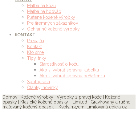
Maľba na kožu
Maľba na hodváb
Pletené kožené výrobky
Pre firemných zákazníkov
Ochranné kožené výrobky
KONTAKT
Predajňa
Kontakt
Kto sme
Tipy, triky
Starostlivosť o kožu
Ako si vybrať správnu kabelku
Ako si vybrať správnu peňaženku
Spolupráca
Články, novinky
Domov
|
Kožené výrobky
|
Výrobky z pravej kože
|
Kožené
opasky
|
Klasické kožené opasky - Limited
| Gravírovaný a ručne
maľovaný kožený opasok – Kvety, 137cm, Limitovaná edícia 02