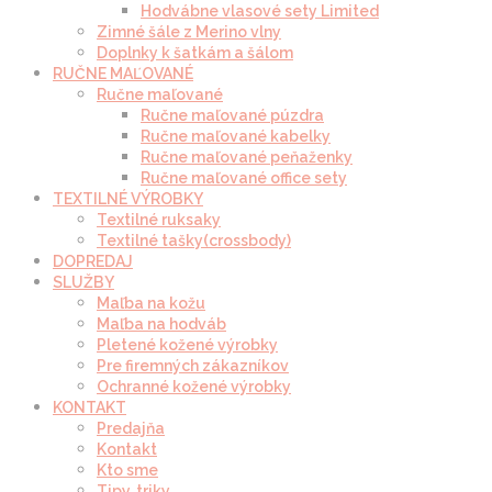
Hodvábne vlasové sety Limited
Zimné šále z Merino vlny
Doplnky k šatkám a šálom
RUČNE MAĽOVANÉ
Ručne maľované
Ručne maľované púzdra
Ručne maľované kabelky
Ručne maľované peňaženky
Ručne maľované office sety
TEXTILNÉ VÝROBKY
Textilné ruksaky
Textilné tašky(crossbody)
DOPREDAJ
SLUŽBY
Maľba na kožu
Maľba na hodváb
Pletené kožené výrobky
Pre firemných zákazníkov
Ochranné kožené výrobky
KONTAKT
Predajňa
Kontakt
Kto sme
Tipy, triky