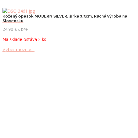
Kožený opasok MODERN SILVER, šírka 3.3cm, Ručná výroba na
Slovensku
24.90
€
s DPH
Na sklade ostáva 2 ks
Tento
Výber možností
produkt
má
viacero
variantov.
Možnosti
si
môžete
vybrať
na
stránke
produktu.