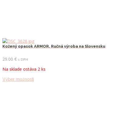
Kožený opasok ARMOR, Ručná výroba na Slovensku
29.00
€
s DPH
Na sklade ostáva 2 ks
Tento
Výber možností
produkt
má
viacero
variantov.
Možnosti
si
môžete
vybrať
na