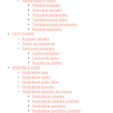
Handmade výrobky
Pletené kabelky
Vyšívané ruksaky
Vyšívané peňaženky
Tamponované diáre
Tamponované peňaženky
Kožené zápisníky
CESTOVANIE
Kožené ruksaky
Tašky na notebook
Cestovný program
Cestovné kufre
Cestovné tašky
Púzdra na obleky
HODVÁB A VLNA
Hodvábne šále
Hodvábne šatky
Hodvábne šatky Slim
Hodvábne kravaty
Hodvábne doplnky do vlasov
Hodvábne čelenky
Hodvábne čelenky Limited
Hodvábne gumičky
Hodvábne gumičky Limited