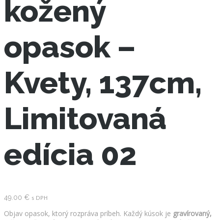
kožený
opasok –
Kvety, 137cm,
Limitovaná
edícia 02
49.00
€
s DPH
Objav opasok, ktorý rozpráva príbeh. Každý kúsok je
gravírovaný,