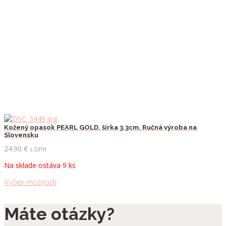
stránke
produktu.
Kožený opasok PEARL GOLD, šírka 3.3cm, Ručná výroba na
Slovensku
24.90
€
s DPH
Na sklade ostáva 9 ks
Tento
Výber možností
produkt
má
Máte otázky?
viacero
variantov.