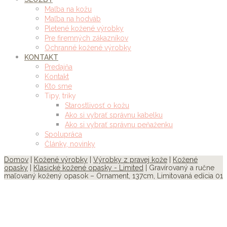
Maľba na kožu
Maľba na hodváb
Pletené kožené výrobky
Pre firemných zákazníkov
Ochranné kožené výrobky
KONTAKT
Predajňa
Kontakt
Kto sme
Tipy, triky
Starostlivosť o kožu
Ako si vybrať správnu kabelku
Ako si vybrať správnu peňaženku
Spolupráca
Články, novinky
Domov
|
Kožené výrobky
|
Výrobky z pravej kože
|
Kožené
opasky
|
Klasické kožené opasky - Limited
| Gravírovaný a ručne
maľovaný kožený opasok – Ornament, 137cm, Limitovaná edícia 01