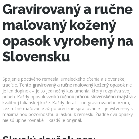
Gravírovaný a ručne
maľovaný kožený
opasok vyrobený na
Slovensku
Spojenie poctivého remesla, umeleckého cítenia a slovenskej
tradície. Tento
gravírovaný a ručne maľovaný kožený opasok
nie
je len doplnok – je to jedinečný kus umenia, ktorý rozpráva svoj
príbeh. Každý opasok vzniká
ručnou prácou slovenského majstra
z
kvalitnej talianskej kože. Každý detail – od gravírovaného vzoru,
cez ručné maľovanie až po precízne spracovanie – je vytvorený s
maximálnou pozornosťou a láskou k remeslu. Žiadne dva opasky
nie sú úplne rovnaké – každý je originál.