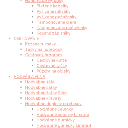
Handmade výrobky
Pletené kabelky
Vyšívané ruksaky
Vyšívané peňaženky
Tamponované diáre
Tamponované peňaženky
Kožené zápisníky
CESTOVANIE
Kožené ruksaky
Tašky na notebook
Cestovný program
Cestovné kufre
Cestovné tašky
Púzdra na obleky
HODVÁB A VLNA
Hodvábne šále
Hodvábne šatky
Hodvábne šatky Slim
Hodvábne kravaty
Hodvábne doplnky do vlasov
Hodvábne čelenky
Hodvábne čelenky Limited
Hodvábne gumičky
Hodvábne gumičky Limited