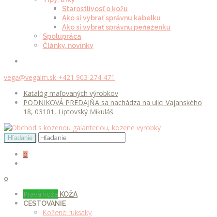
Starostlivosť o kožu
Ako si vybrať správnu kabelku
Ako si vybrať správnu peňaženku
Spolupráca
Články, novinky
vega@vegalm.sk
+421 903 274 471
Katalóg maľovaných výrobkov
PODNIKOVÁ PREDAJŇA sa nachádza na ulici Vajanského
18, 03101, Liptovský Mikuláš
0
0
Pravá koža
KOŽA
CESTOVANIE
Kožené ruksaky