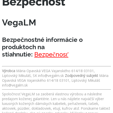
Bezpečnosť
VegaLM
Bezpečnostné informácie o
produktoch na
stiahnutie:
Bezpečnosť
Výrobca
Mária Opavská VEGA Vajanského 614/18 03101,
Liptovský Mikuláš, SK info@vegalm.sk
Zodpovedný subjekt
Mária
Opavská VEGA Vajanského 614/18 03101, Liptovský Mikuláš
info@vegalm.sk
Spoločnosť VegaLM sa zaoberá vlastnou výrobou a následne
predajom koženej galantérie. Len u nás nájdete najväčší výber
luxusných kožených dámskych kabeliek, peňaženiek, tašiek,
aktoviek, púzdier, dokladoviek, etují, kufrov atď. Ponúkame taktiež