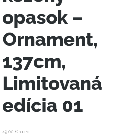
opasok –
Ornament,
137cm,
Limitovaná
edícia 01
49.00
€
s DPH