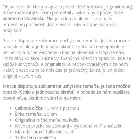
Objav opasok, ktorý rozpráva príbeh. Každý kúsok je
gravírovaný,
ručne maľovaný s citom pre detail
a vytvorený
z pravej kože
priamo na Slovensku
. Nie je to len doplnok – je to dielo
remeselnej poctivosti, ktoré vydrží roky a stane sa tvojím
podpisom.
Pracka disponuje zúbkami na uchytenie remeňa. Je teda možné
opasok rýchlo a jednoducho skrátiť. Tento kožený opasok je
jedinečný a ručne vyrobený u nás na Slovensku. Objavte našu
limitovanú kolekciu ručne vyrábaných kožených opaskov, kde sa
každý kus vyznačuje originalitou a neopakovateľným dizajnom.
Každý opasok z tejto kolekcie je jedinečný. Existuje len jeden
originál – jeden kus.
Pracka disponuje zúbkami na uchytenie remeňa. Je teda možné
opasok rýchlo a jednoducho skrátiť. V prípade že nám napíšete
obvod pása, skrátime vám ho na mieru.
Celková dĺžka:
137cm s prackou
Šírka remeňa:
3.5 cm
Originálna ručná maľba na kožu
Kovová pracka so zúbkami – vyrobená vo Francúzsku
Materiál: pravá talianska useň
1x Kožená prevlečka