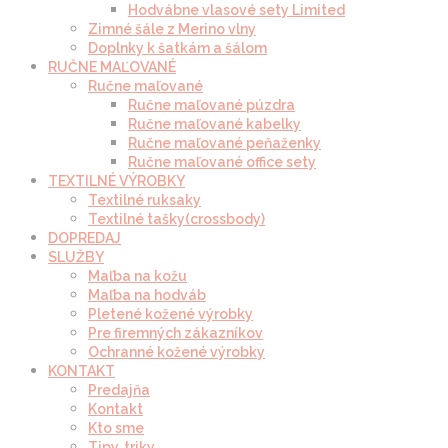
Hodvábne vlasové sety Limited
Zimné šále z Merino vlny
Doplnky k šatkám a šálom
RUČNE MAĽOVANÉ
Ručne maľované
Ručne maľované púzdra
Ručne maľované kabelky
Ručne maľované peňaženky
Ručne maľované office sety
TEXTILNÉ VÝROBKY
Textilné ruksaky
Textilné tašky(crossbody)
DOPREDAJ
SLUŽBY
Maľba na kožu
Maľba na hodváb
Pletené kožené výrobky
Pre firemných zákazníkov
Ochranné kožené výrobky
KONTAKT
Predajňa
Kontakt
Kto sme
Tipy, triky