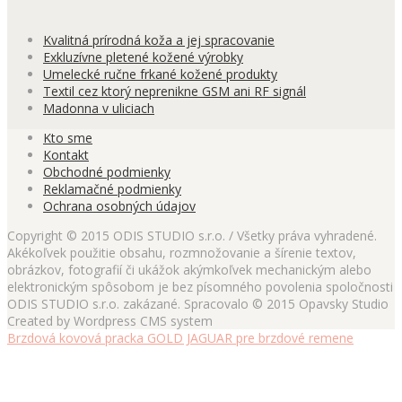
Kvalitná prírodná koža a jej spracovanie
Exkluzívne pletené kožené výrobky
Umelecké ručne frkané kožené produkty
Textil cez ktorý neprenikne GSM ani RF signál
Madonna v uliciach
Kto sme
Kontakt
Obchodné podmienky
Reklamačné podmienky
Ochrana osobných údajov
Copyright © 2015 ODIS STUDIO s.r.o. / Všetky práva vyhradené.
Akékoľvek použitie obsahu, rozmnožovanie a šírenie textov,
obrázkov, fotografií či ukážok akýmkoľvek mechanickým alebo
elektronickým spôsobom je bez písomného povolenia spoločnosti
ODIS STUDIO s.r.o. zakázané. Spracovalo © 2015 Opavsky Studio
Created by Wordpress CMS system
Brzdová kovová pracka GOLD JAGUAR pre brzdové remene