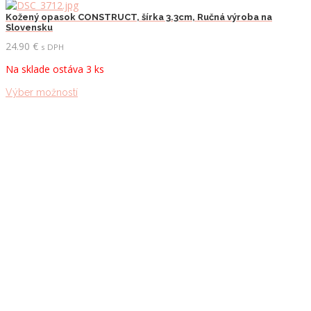
variantov.
Kožený opasok CONSTRUCT, šírka 3.3cm, Ručná výroba na
Možnosti
Slovensku
si
24.90
€
s DPH
môžete
vybrať
Na sklade ostáva 3 ks
na
stránke
Tento
Výber možností
produktu.
produkt
má
viacero
variantov.
Možnosti
si
môžete
vybrať
na
stránke
produktu.