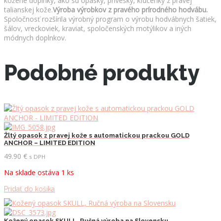
kožené doplnky, ako sú opasky, prívesky, kľúčenky z pravej
talianskej kože.
Výroba výrobkov z pravého prírodného hodvábu.
Spoločnosť rozšírila výrobný program o výrobu hodvábnych šatiek,
šálov, vreckoviek, kraviat, spoločenských motýlikov a iných
módnych doplnkov.
Podobné produkty
Žltý opasok z pravej kože s automatickou prackou GOLD
ANCHOR – LIMITED EDITION
49.90
€
s DPH
Na sklade ostáva 1 ks
Pridať do košíka
Kožený opasok SKULL, Ručná výroba na Slovensku