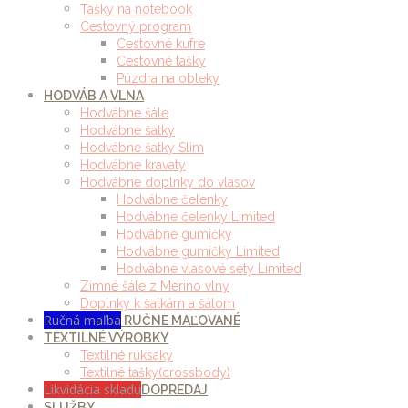
Tašky na notebook
Cestovný program
Cestovné kufre
Cestovné tašky
Púzdra na obleky
HODVÁB A VLNA
Hodvábne šále
Hodvábne šatky
Hodvábne šatky Slim
Hodvábne kravaty
Hodvábne doplnky do vlasov
Hodvábne čelenky
Hodvábne čelenky Limited
Hodvábne gumičky
Hodvábne gumičky Limited
Hodvábne vlasové sety Limited
Zimné šále z Merino vlny
Doplnky k šatkám a šálom
Ručná maľba
RUČNE MAĽOVANÉ
TEXTILNÉ VÝROBKY
Textilné ruksaky
Textilné tašky(crossbody)
Likvidácia skladu
DOPREDAJ
SLUŽBY