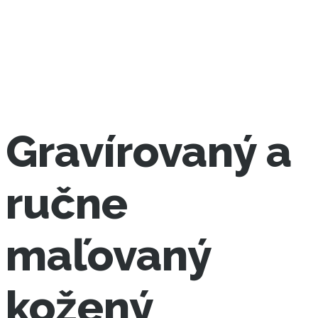
Gravírovaný a
ručne
maľovaný
kožený