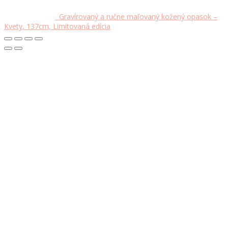
Gravírovaný a ručne maľovaný kožený opasok –
Kvety, 137cm, Limitovaná edícia