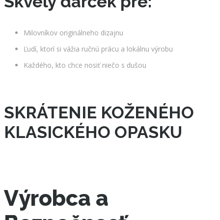
Skvelý darček pre:
Milovníkov originálneho dizajnu
Ľudí, ktorí si vážia ručnú prácu a lokálnu výrobu
Každého, kto chce nosiť niečo s dušou
SKRÁTENIE KOŽENÉHO
KLASICKÉHO OPASKU
Výrobca a