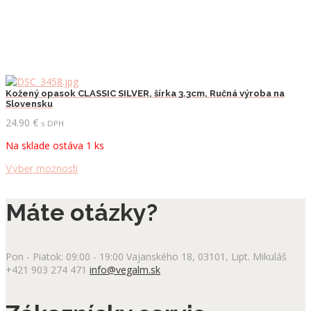
Kožený opasok CLASSIC SILVER, šírka 3.3cm, Ručná výroba na
Slovensku
24.90
€
s DPH
Na sklade ostáva 1 ks
Tento
Výber možností
produkt
má
Máte otázky?
viacero
variantov.
Možnosti
si
Pon - Piatok: 09:00 - 19:00
Vajanského 18, 03101, Lipt. Mikuláš
môžete
+421 903 274 471
info@vegalm.sk
vybrať
na
stránke