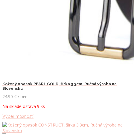
Kožený opasok PEARL GOLD, šírka 3.3cm, Ručná výroba na
Slovensku
24.90
€
s DPH
Na sklade ostáva 9 ks
Tento
Výber možností
produkt
má
viacero