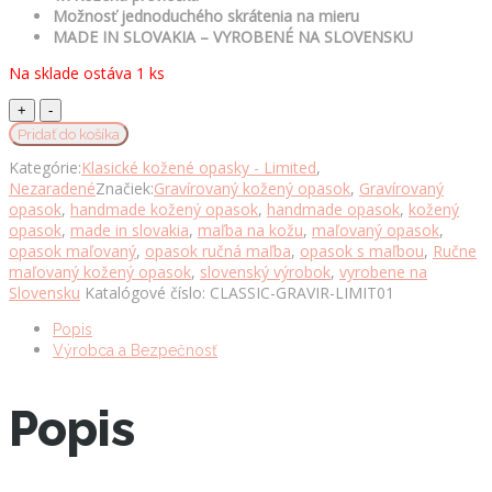
Možnosť jednoduchého skrátenia na mieru
MADE IN SLOVAKIA – VYROBENÉ NA SLOVENSKU
Na sklade ostáva 1 ks
Gravírovaný
a
Pridať do košíka
ručne
Kategórie:
Klasické kožené opasky - Limited
,
maľovaný
Nezaradené
Značiek:
Gravírovaný kožený opasok
,
Gravírovaný
kožený
opasok
,
handmade kožený opasok
,
handmade opasok
,
kožený
opasok
opasok
,
made in slovakia
,
maľba na kožu
,
maľovaný opasok
,
-
opasok maľovaný
,
opasok ručná maľba
,
opasok s maľbou
,
Ručne
Ornament,
maľovaný kožený opasok
,
slovenský výrobok
,
vyrobene na
137cm,
Slovensku
Katalógové číslo:
CLASSIC-GRAVIR-LIMIT01
Limitovaná
edícia
Popis
01
Výrobca a Bezpečnosť
množstvo
Popis