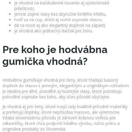
je vhodná na každodenné nosenie aj spoločenské
príležitosti,
jemne zopne vlasy bez zbytočne tvrdého efektu,
hodí sa na cop, drdol aj voľné zopnutie vlasov,
dá sa nosiť aj ako elegantný doplnok na zápästí,
je vhodná ako jedinečný darček pre ženu.
Pre koho je hodvábna
gumička vhodná?
Hodvábna gumičkaje vhodná pre ženy, ktoré hľadajú luxusný
doplnok do vlasov s jemným, elegantným a originálnym vzhľadom.
Je ideálna pre dlhé, polodlhé aj hustejšie vlasy, ktoré potrebujú
pohodlné zopnutie bez toho, aby účes pôsobil obyčajne.
Je vhodná aj pre ženy, ktoré majú rady kvalitné prírodné materiály
a preferujú doplnky, ktoré nepôsobia masovo, ale výnimočne.
Vďaka slovenskému pôvodu je zároveň krásnou voľbou pre
zákazníčky, ktoré chcú podporiť lokálnu výrobu, ručnú prácu a
originálne produkty zo Slovenska.