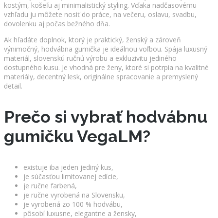
kostým, košeľu aj minimalistický styling. Vďaka nadčasovému
vzhľadu ju môžete nosiť do práce, na večeru, oslavu, svadbu,
dovolenku aj počas bežného dňa.
Ak hľadáte doplnok, ktorý je praktický, ženský a zároveň
výnimočný, hodvábna gumička je ideálnou voľbou. Spája luxusný
materiál, slovenskú ručnú výrobu a exkluzivitu jediného
dostupného kusu. Je vhodná pre ženy, ktoré si potrpia na kvalitné
materiály, decentný lesk, originálne spracovanie a premyslený
detail.
Prečo si vybrať hodvábnu
gumičku VegaLM?
existuje iba jeden jediný kus,
je súčasťou limitovanej edície,
je ručne farbená,
je ručne vyrobená na Slovensku,
je vyrobená zo 100 % hodvábu,
pôsobí luxusne, elegantne a žensky,