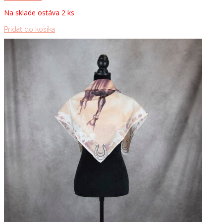
bola:
je:
Na sklade ostáva 2 ks
119.00 €.
89.00 €.
Pridať do košíka