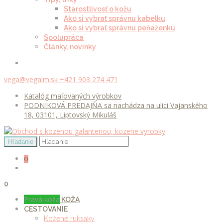
Starostlivosť o kožu
Ako si vybrať správnu kabelku
Ako si vybrať správnu peňaženku
Spolupráca
Články, novinky
vega@vegalm.sk
+421 903 274 471
Katalóg maľovaných výrobkov
PODNIKOVÁ PREDAJŇA sa nachádza na ulici Vajanského
18, 03101, Liptovský Mikuláš
0
0
Pravá koža
KOŽA
CESTOVANIE
Kožené ruksaky