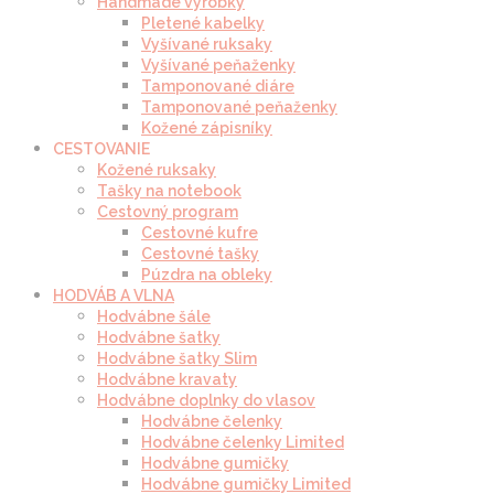
Handmade výrobky
Pletené kabelky
Vyšívané ruksaky
Vyšívané peňaženky
Tamponované diáre
Tamponované peňaženky
Kožené zápisníky
CESTOVANIE
Kožené ruksaky
Tašky na notebook
Cestovný program
Cestovné kufre
Cestovné tašky
Púzdra na obleky
HODVÁB A VLNA
Hodvábne šále
Hodvábne šatky
Hodvábne šatky Slim
Hodvábne kravaty
Hodvábne doplnky do vlasov
Hodvábne čelenky
Hodvábne čelenky Limited
Hodvábne gumičky
Hodvábne gumičky Limited