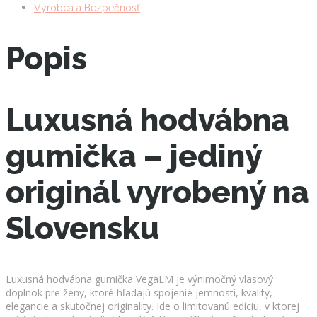
Výrobca a Bezpečnosť
Popis
Luxusná hodvábna
gumička – jediný
originál vyrobený na
Slovensku
Luxusná hodvábna gumička VegaLM je výnimočný vlasový
doplnok pre ženy, ktoré hľadajú spojenie jemnosti, kvality,
elegancie a skutočnej originality. Ide o limitovanú edíciu, v ktorej