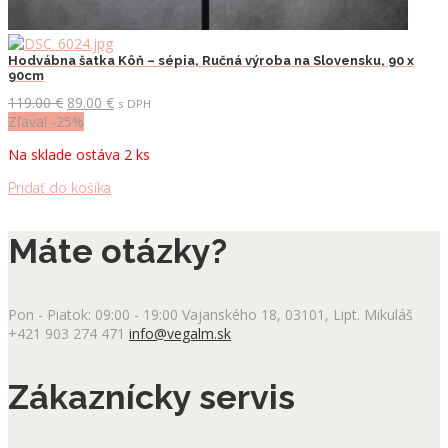
Hodvábna šatka Kôň – sépia, Ručná výroba na Slovensku, 90 x
90cm
Pôvodná
Aktuálna
119.00
€
89.00
€
s DPH
cena
cena
Zľava! -25%
bola:
je:
Na sklade ostáva 2 ks
119.00 €.
89.00 €.
Pridať do košíka
Máte otázky?
Pon - Piatok: 09:00 - 19:00
Vajanského 18, 03101, Lipt. Mikuláš
+421 903 274 471
info@vegalm.sk
Zákaznícky servis