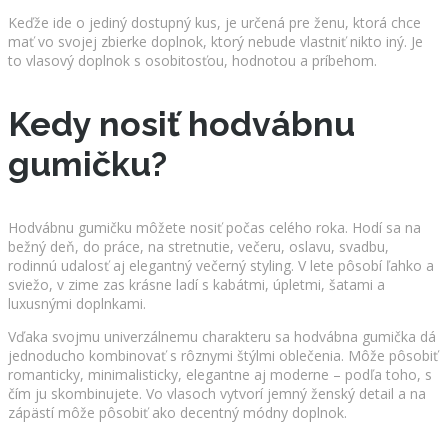
Keďže ide o jediný dostupný kus, je určená pre ženu, ktorá chce
mať vo svojej zbierke doplnok, ktorý nebude vlastniť nikto iný. Je
to vlasový doplnok s osobitosťou, hodnotou a príbehom.
Kedy nosiť hodvábnu
gumičku?
Hodvábnu gumičku môžete nosiť počas celého roka. Hodí sa na
bežný deň, do práce, na stretnutie, večeru, oslavu, svadbu,
rodinnú udalosť aj elegantný večerný styling. V lete pôsobí ľahko a
sviežo, v zime zas krásne ladí s kabátmi, úpletmi, šatami a
luxusnými doplnkami.
Vďaka svojmu univerzálnemu charakteru sa hodvábna gumička dá
jednoducho kombinovať s rôznymi štýlmi oblečenia. Môže pôsobiť
romanticky, minimalisticky, elegantne aj moderne – podľa toho, s
čím ju skombinujete. Vo vlasoch vytvorí jemný ženský detail a na
zápästí môže pôsobiť ako decentný módny doplnok.