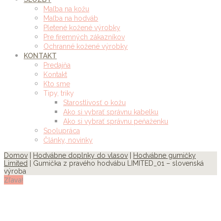
Maľba na kožu
Maľba na hodváb
Pletené kožené výrobky
Pre firemných zákazníkov
Ochranné kožené výrobky
KONTAKT
Predajňa
Kontakt
Kto sme
Tipy, triky
Starostlivosť o kožu
Ako si vybrať správnu kabelku
Ako si vybrať správnu peňaženku
Spolupráca
Články, novinky
Domov
|
Hodvábne doplnky do vlasov
|
Hodvábne gumičky
Limited
| Gumička z pravého hodvábu LIMITED_01 – slovenská
výroba
Zľava!