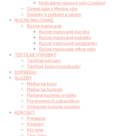
Hodvábne vlasové sety Limited
Zimné šále z Merino vlny
Doplnky k šatkám a šálom
RUČNE MAĽOVANÉ
Ručne maľované
Ručne maľované púzdra
Ručne maľované kabelky
Ručne maľované peňaženky
Ručne maľované office sety
TEXTILNÉ VÝROBKY
Textilné ruksaky
Textilné tašky(crossbody)
DOPREDAJ
SLUŽBY
Maľba na kožu
Maľba na hodváb
Pletené kožené výrobky
Pre firemných zákazníkov
Ochranné kožené výrobky
KONTAKT
Predajňa
Kontakt
Kto sme
Tipy, triky