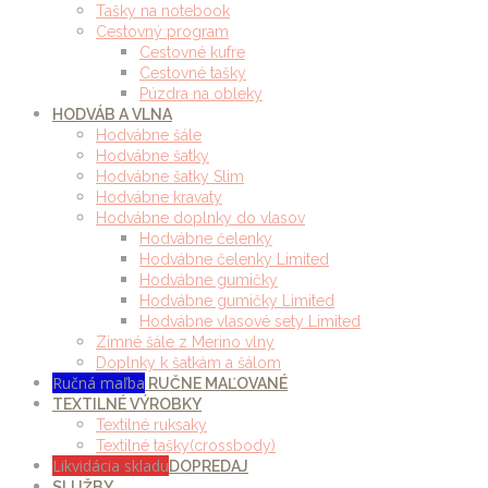
Tašky na notebook
Cestovný program
Cestovné kufre
Cestovné tašky
Púzdra na obleky
HODVÁB A VLNA
Hodvábne šále
Hodvábne šatky
Hodvábne šatky Slim
Hodvábne kravaty
Hodvábne doplnky do vlasov
Hodvábne čelenky
Hodvábne čelenky Limited
Hodvábne gumičky
Hodvábne gumičky Limited
Hodvábne vlasové sety Limited
Zimné šále z Merino vlny
Doplnky k šatkám a šálom
Ručná maľba
RUČNE MAĽOVANÉ
TEXTILNÉ VÝROBKY
Textilné ruksaky
Textilné tašky(crossbody)
Likvidácia skladu
DOPREDAJ
SLUŽBY