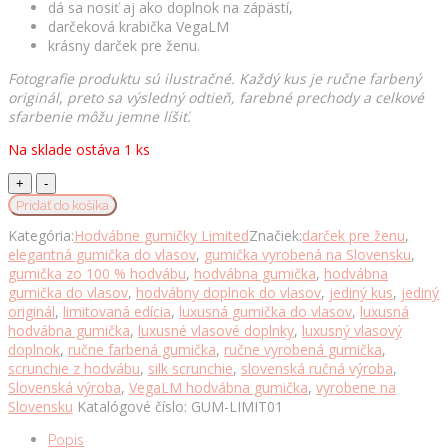
dá sa nosiť aj ako doplnok na zápästí,
darčeková krabička VegaLM
krásny darček pre ženu.
Fotografie produktu sú ilustračné. Každý kus je ručne farbený
originál, preto sa výsledný odtieň, farebné prechody a celkové
sfarbenie môžu jemne líšiť.
Na sklade ostáva 1 ks
Gumička
z
Pridať do košíka
pravého
Kategória:
Hodvábne gumičky Limited
Značiek:
darček pre ženu
,
hodvábu
elegantná gumička do vlasov
,
gumička vyrobená na Slovensku
,
LIMITED_01
gumička zo 100 % hodvábu
,
hodvábna gumička
,
hodvábna
–
gumička do vlasov
,
hodvábny doplnok do vlasov
,
jediný kus
,
jediný
slovenská
originál
,
limitovaná edícia
,
luxusná gumička do vlasov
,
luxusná
výroba
hodvábna gumička
,
luxusné vlasové doplnky
,
luxusný vlasový
množstvo
doplnok
,
ručne farbená gumička
,
ručne vyrobená gumička
,
scrunchie z hodvábu
,
silk scrunchie
,
slovenská ručná výroba
,
Slovenská výroba
,
VegaLM hodvábna gumička
,
vyrobene na
Slovensku
Katalógové číslo:
GUM-LIMIT01
Popis