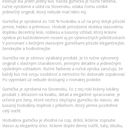
existuje iba jeden jediný kus. Každá gumička je ručne farbená,
ručne vyrobená a ušitá na Slovensku, vďaka čomu vzniká
jedinečný originál, ktorý nebude mať nikto iný.
Gumička je vyrobená zo 100 % hodvábu a už na prvý dotyk pôsobí
jemne, hebko a prémiovo. Hodváb prirodzene dodáva vlasovému
doplnku decentný lesk, noblesu a luxusný vzhľad, ktorý krásne
vynikne pri každodennom nosení aj pri výnimočných príležitostiach.
V porovnaní s bežnými vlasovými gumičkami pôsobí elegantnejšie,
ženskejšie a hodnotnejšie.
Gumička nie je sériovo vyrábaný produkt. Je to ručne vytvorený
originál s vlastným charakterom, jemnými detailmi a jedinečným
výsledným vzhľadom. Ručné farbenie a ručná výroba zaručujú, že
každý kus má svoju osobitosť a nemožno ho dokonale zopakovať.
Po vypredaní už nebude dostupný v rovnakej podobe.
Gumička je vyrobená na Slovensku, čo z nej robí krásny lokálny
produkt s dôrazom na kvalitu, detail a elegantné spracovanie. Je
určená pre ženy, ktoré nechcú obyčajnú gumičku do vlasov, ale
luxusný hodvábny doplnok s príbehom, ktorý jemne pozdvihne
celý outfit.
Hodvábna gumička je vhodná na cop, drdol, ležérne zopnutie
vlasov aj elegantný účes. Krásne doplní denný outfit, šaty, blúzku,