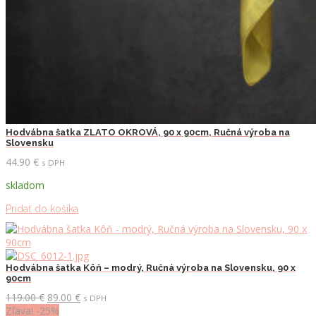
Hodvábna šatka ZLATO OKROVÁ, 90 x 90cm, Ručná výroba na
Slovensku
44.90
€
s DPH
skladom
Pridať do košíka
Hodvábna šatka Kôň – modrý, Ručná výroba na Slovensku, 90 x
90cm
Pôvodná
Aktuálna
119.00
€
89.00
€
s DPH
cena
cena
Zľava! -25%