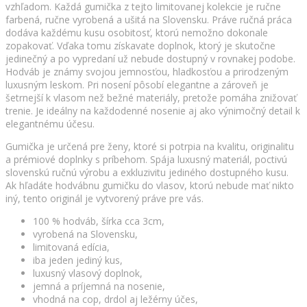
vzhľadom. Každá gumička z tejto limitovanej kolekcie je ručne
farbená, ručne vyrobená a ušitá na Slovensku. Práve ručná práca
dodáva každému kusu osobitosť, ktorú nemožno dokonale
zopakovať. Vďaka tomu získavate doplnok, ktorý je skutočne
jedinečný a po vypredaní už nebude dostupný v rovnakej podobe.
Hodváb je známy svojou jemnosťou, hladkosťou a prirodzeným
luxusným leskom. Pri nosení pôsobí elegantne a zároveň je
šetrnejší k vlasom než bežné materiály, pretože pomáha znižovať
trenie. Je ideálny na každodenné nosenie aj ako výnimočný detail k
elegantnému účesu.
Gumička je určená pre ženy, ktoré si potrpia na kvalitu, originalitu
a prémiové doplnky s príbehom. Spája luxusný materiál, poctivú
slovenskú ručnú výrobu a exkluzivitu jediného dostupného kusu.
Ak hľadáte hodvábnu gumičku do vlasov, ktorú nebude mať nikto
iný, tento originál je vytvorený práve pre vás.
100 % hodváb, šírka cca 3cm,
vyrobená na Slovensku,
limitovaná edícia,
iba jeden jediný kus,
luxusný vlasový doplnok,
jemná a príjemná na nosenie,
vhodná na cop, drdol aj ležérny účes,