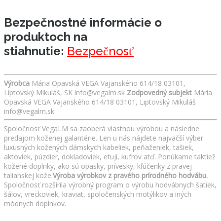
Bezpečnostné informácie o
produktoch na
stiahnutie:
Bezpečnosť
Výrobca
Mária Opavská VEGA Vajanského 614/18 03101,
Liptovský Mikuláš, SK info@vegalm.sk
Zodpovedný subjekt
Mária
Opavská VEGA Vajanského 614/18 03101, Liptovský Mikuláš
info@vegalm.sk
Spoločnosť VegaLM sa zaoberá vlastnou výrobou a následne
predajom koženej galantérie. Len u nás nájdete najväčší výber
luxusných kožených dámskych kabeliek, peňaženiek, tašiek,
aktoviek, púzdier, dokladoviek, etují, kufrov atď. Ponúkame taktiež
kožené doplnky, ako sú opasky, prívesky, kľúčenky z pravej
talianskej kože.
Výroba výrobkov z pravého prírodného hodvábu.
Spoločnosť rozšírila výrobný program o výrobu hodvábnych šatiek,
šálov, vreckoviek, kraviat, spoločenských motýlikov a iných
módnych doplnkov.