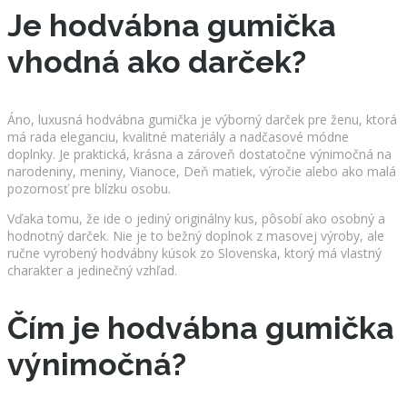
Je hodvábna gumička
vhodná ako darček?
Áno, luxusná hodvábna gumička je výborný darček pre ženu, ktorá
má rada eleganciu, kvalitné materiály a nadčasové módne
doplnky. Je praktická, krásna a zároveň dostatočne výnimočná na
narodeniny, meniny, Vianoce, Deň matiek, výročie alebo ako malá
pozornosť pre blízku osobu.
Vďaka tomu, že ide o jediný originálny kus, pôsobí ako osobný a
hodnotný darček. Nie je to bežný doplnok z masovej výroby, ale
ručne vyrobený hodvábny kúsok zo Slovenska, ktorý má vlastný
charakter a jedinečný vzhľad.
Čím je hodvábna gumička
výnimočná?