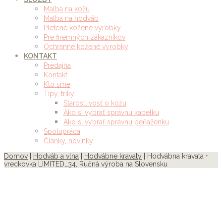
Maľba na kožu
Maľba na hodváb
Pletené kožené výrobky
Pre firemných zákazníkov
Ochranné kožené výrobky
KONTAKT
Predajňa
Kontakt
Kto sme
Tipy, triky
Starostlivosť o kožu
Ako si vybrať správnu kabelku
Ako si vybrať správnu peňaženku
Spolupráca
Články, novinky
Domov
|
Hodváb a vlna
|
Hodvábne kravaty
| Hodvábna kravata +
vreckovka LIMITED_34, Ručná výroba na Slovensku