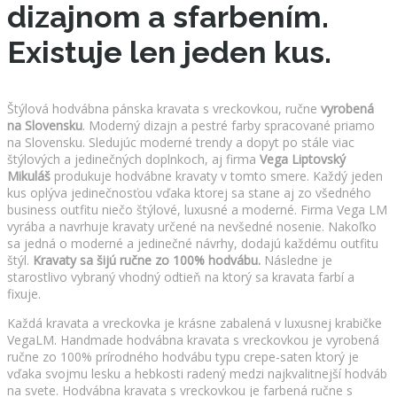
dizajnom a sfarbením.
Existuje len jeden kus.
Štýlová hodvábna pánska kravata s vreckovkou, ručne
vyrobená
na Slovensku
. Moderný dizajn a pestré farby spracované priamo
na Slovensku. Sledujúc moderné trendy a dopyt po stále viac
štýlových a jedinečných doplnkoch, aj firma
Vega Liptovský
Mikuláš
produkuje hodvábne kravaty v tomto smere. Každý jeden
kus oplýva jedinečnosťou vďaka ktorej sa stane aj zo všedného
business outfitu niečo štýlové, luxusné a moderné. Firma Vega LM
vyrába a navrhuje kravaty určené na nevšedné nosenie. Nakoľko
sa jedná o moderné a jedinečné návrhy, dodajú každému outfitu
štýl.
Kravaty sa šijú ručne zo 100% hodvábu.
Následne je
starostlivo vybraný vhodný odtieň na ktorý sa kravata farbí a
fixuje.
Každá kravata a vreckovka je krásne zabalená v luxusnej krabičke
VegaLM. Handmade hodvábna kravata s vreckovkou je vyrobená
ručne zo 100% prírodného hodvábu typu crepe-saten ktorý je
vďaka svojmu lesku a hebkosti radený medzi najkvalitnejší hodváb
na svete. Hodvábna kravata s vreckovkou je farbená ručne s