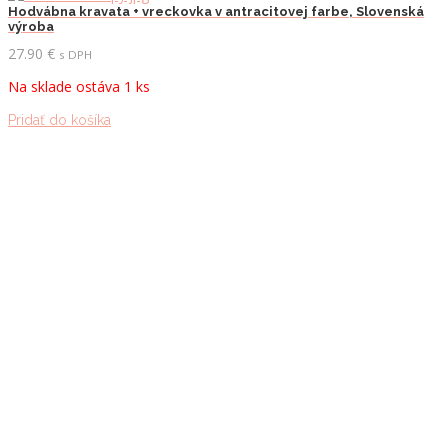
Hodvábna kravata + vreckovka v antracitovej farbe, Slovenská
výroba
27.90
€
s DPH
Na sklade ostáva 1 ks
Pridať do košíka