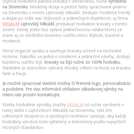
Štýlová hodvábna pánska kravata s vreckovkou, ručne
vyrobená
na Slovensku
. Moderný dizajn a pestré farby spracované priamo
na Slovensku v meste Liptovský Mikuláš. Sledujúc moderné trendy
a dopyt po stále viac štýlových a jedinečných doplnkoch, aj firma
VEGALM
Liptovský Mikuláš
produkuje hodvábne kravaty v tomto
smere. Každý jeden kus oplýva jedinečnosťou vďaka ktorej sa
stane aj zo všedného business outfitu niečo štýlové, luxusné a
moderné.
Firma VegaLM vyrába a navrhuje kravaty určené na nevšedné
nosenie. Nakoľko sa jedná o moderné a jedinečné návrhy, dodajú
každému outfitu štýl.
Kravaty sa šijú ručne zo 100% hodvábu.
Následne je starostlivo vybraný vhodný odtieň na ktorý sa kravata
farbí a fixuje.
Je možné spracovať vlastné motívy či firemné logo, personalizáciu
a podobne. Pre viac informácií ohľadom zákazkovej výroby na
mieru nás prosím kontaktujte.
Všetky hodvábne výrobky značky
VEGALM
sú ručne vyrobené v
našej dielni v Liptovskom Mikuláši na Slovensku. Náš tím
odborných dizajnérov a výrobných technikov zaisťuje, aby každý
hodvábny výrobok bola vytlačený a dokončený podľa najvyšších
možných štandardov.