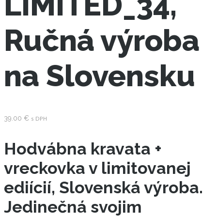
LIMITED_34,
Ručná výroba
na Slovensku
39.00
€
s DPH
Hodvábna kravata +
vreckovka v limitovanej
ediícií, Slovenská výroba.
Jedinečná svojim