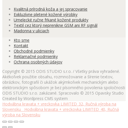
Kvalitná prírodná koža a jej spracovanie
Exkluzívne pletené kožené výrobky
Umelecké ručne frkané kožené produkty
Textil cez ktorý neprenikne GSM ani RF signál
Madonna v uliciach
Kto sme
Kontakt
Obchodné podmienky
Reklamačné podmienky
Ochrana osobných údajov
Copyright © 2015 ODIS STUDIO s.r.o. / Všetky práva vyhradené.
Akékoľvek použitie obsahu, rozmnožovanie a šírenie textov,
obrázkov, fotografií či ukážok akýmkoľvek mechanickým alebo
elektronickým spôsobom je bez písomného povolenia spoločnosti
ODIS STUDIO s.r.o. zakázané. Spracovalo © 2015 Opavsky Studio
Created by Wordpress CMS system
Hodvábna kravata + vreckovka LIMITED_32, Ručná výroba na
Slovensku
Hodvábna kravata + vreckovka LIMITED_40, Ručná
výroba na Slovensku