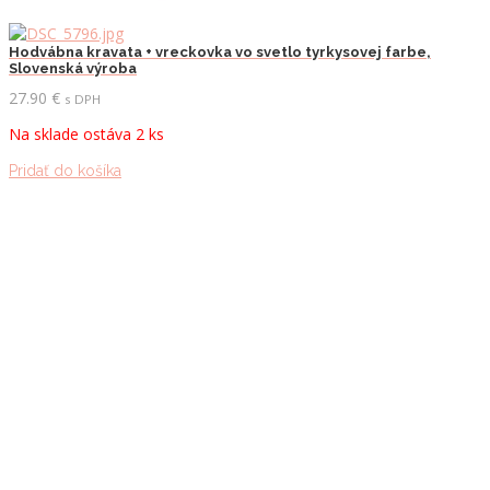
Hodvábna kravata + vreckovka vo svetlo tyrkysovej farbe,
Slovenská výroba
27.90
€
s DPH
Na sklade ostáva 2 ks
Pridať do košíka