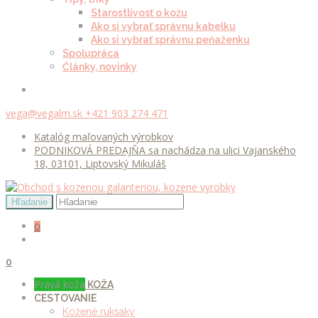
Starostlivosť o kožu
Ako si vybrať správnu kabelku
Ako si vybrať správnu peňaženku
Spolupráca
Články, novinky
vega@vegalm.sk
+421 903 274 471
Katalóg maľovaných výrobkov
PODNIKOVÁ PREDAJŇA sa nachádza na ulici Vajanského
18, 03101, Liptovský Mikuláš
0
0
Pravá koža
KOŽA
CESTOVANIE
Kožené ruksaky