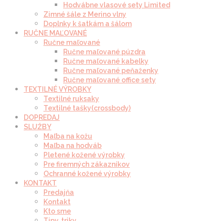
Hodvábne vlasové sety Limited
Zimné šále z Merino vlny
Doplnky k šatkám a šálom
RUČNE MAĽOVANÉ
Ručne maľované
Ručne maľované púzdra
Ručne maľované kabelky
Ručne maľované peňaženky
Ručne maľované office sety
TEXTILNÉ VÝROBKY
Textilné ruksaky
Textilné tašky(crossbody)
DOPREDAJ
SLUŽBY
Maľba na kožu
Maľba na hodváb
Pletené kožené výrobky
Pre firemných zákazníkov
Ochranné kožené výrobky
KONTAKT
Predajňa
Kontakt
Kto sme
Tipy, triky