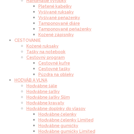
Handmade výrobky
Pletené kabelky
Vyšívané ruksaky
Vyšívané peňaženky
Tamponované diáre
Tamponované peňaženky
Kožené zápisníky
CESTOVANIE
Kožené ruksaky
Tašky na notebook
Cestovný program
Cestovné kufre
Cestovné tašky
Púzdra na obleky
HODVÁB A VLNA
Hodvábne šále
Hodvábne šatky
Hodvábne šatky Slim
Hodvábne kravaty
Hodvábne doplnky do vlasov
Hodvábne čelenky
Hodvábne čelenky Limited
Hodvábne gumičky
Hodvábne gumičky Limited