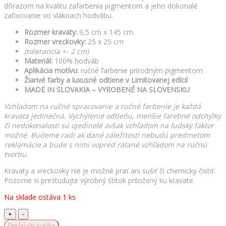
dôrazom na kvalitu zafarbenia pigmentom a jeho dokonalé
zafixovanie vo vláknach hodvábu.
Rozmer kravaty:
9,5 cm x 145 cm
Rozmer vreckovky:
25 x 25 cm
(tolerancia +- 2 cm)
Materiál:
100% hodváb
Aplikácia motívu:
ručné farbenie prírodným pigmentom
Žiarivé farby a luxusné odtiene v Limitovanej edícií
MADE IN SLOVAKIA – VYROBENÉ NA SLOVENSKU
Vzhľadom na ručné spracovanie a ručné farbenie je každá
kravata jedinečná. Vychýlenie odtieňu, menšie farebné odchýlky
či nedokonalosti sú ojedinelé avšak vzhľadom na ľudský faktor
možné. Budeme radi ak dané záležitosti nebudú predmetom
reklamácie a bude s nimi vopred rátané vzhľadom na ručnú
tvorbu.
Kravaty a vreckovky nie je možné prať ani sušiť či chemicky čistiť.
Pozorne si preštudujte výrobný štítok priložený ku kravate.
Na sklade ostáva 1 ks
Hodvábna
kravata
Pridať do košíka