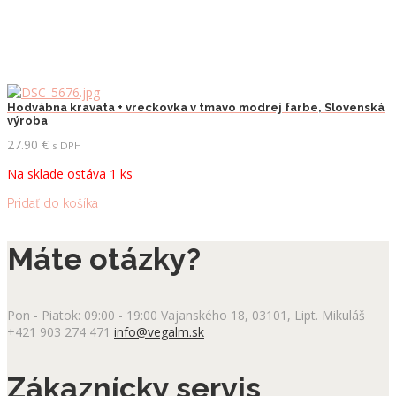
Hodvábna kravata + vreckovka v tmavo modrej farbe, Slovenská
výroba
27.90
€
s DPH
Na sklade ostáva 1 ks
Pridať do košíka
Máte otázky?
Pon - Piatok: 09:00 - 19:00
Vajanského 18, 03101, Lipt. Mikuláš
+421 903 274 471
info@vegalm.sk
Zákaznícky servis