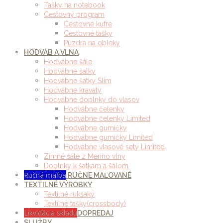
Tašky na notebook
Cestovný program
Cestovné kufre
Cestovné tašky
Púzdra na obleky
HODVÁB A VLNA
Hodvábne šále
Hodvábne šatky
Hodvábne šatky Slim
Hodvábne kravaty
Hodvábne doplnky do vlasov
Hodvábne čelenky
Hodvábne čelenky Limited
Hodvábne gumičky
Hodvábne gumičky Limited
Hodvábne vlasové sety Limited
Zimné šále z Merino vlny
Doplnky k šatkám a šálom
Ručná maľba
RUČNE MAĽOVANÉ
TEXTILNÉ VÝROBKY
Textilné ruksaky
Textilné tašky(crossbody)
Likvidácia skladu
DOPREDAJ
SLUŽBY