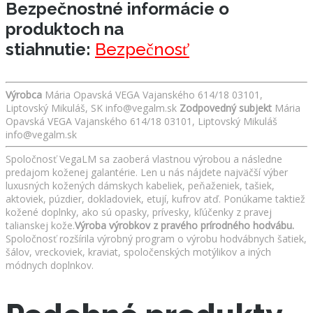
Bezpečnostné informácie o
produktoch na
stiahnutie:
Bezpečnosť
Výrobca
Mária Opavská VEGA Vajanského 614/18 03101,
Liptovský Mikuláš, SK info@vegalm.sk
Zodpovedný subjekt
Mária
Opavská VEGA Vajanského 614/18 03101, Liptovský Mikuláš
info@vegalm.sk
Spoločnosť VegaLM sa zaoberá vlastnou výrobou a následne
predajom koženej galantérie. Len u nás nájdete najväčší výber
luxusných kožených dámskych kabeliek, peňaženiek, tašiek,
aktoviek, púzdier, dokladoviek, etují, kufrov atď. Ponúkame taktiež
kožené doplnky, ako sú opasky, prívesky, kľúčenky z pravej
talianskej kože.
Výroba výrobkov z pravého prírodného hodvábu.
Spoločnosť rozšírila výrobný program o výrobu hodvábnych šatiek,
šálov, vreckoviek, kraviat, spoločenských motýlikov a iných
módnych doplnkov.