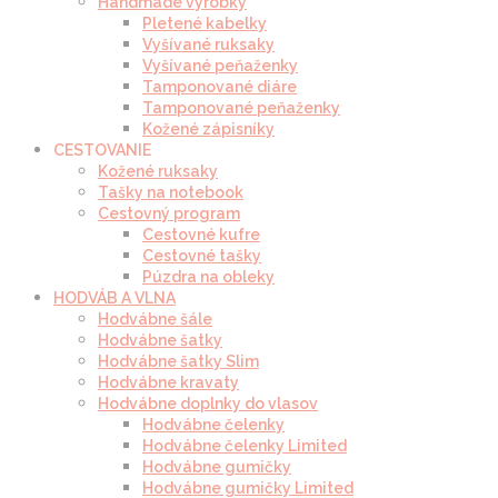
Handmade výrobky
Pletené kabelky
Vyšívané ruksaky
Vyšívané peňaženky
Tamponované diáre
Tamponované peňaženky
Kožené zápisníky
CESTOVANIE
Kožené ruksaky
Tašky na notebook
Cestovný program
Cestovné kufre
Cestovné tašky
Púzdra na obleky
HODVÁB A VLNA
Hodvábne šále
Hodvábne šatky
Hodvábne šatky Slim
Hodvábne kravaty
Hodvábne doplnky do vlasov
Hodvábne čelenky
Hodvábne čelenky Limited
Hodvábne gumičky
Hodvábne gumičky Limited