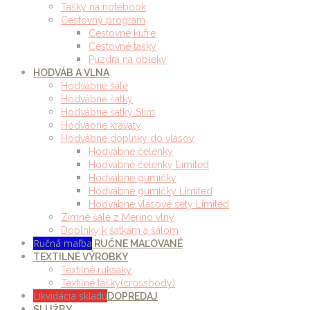
Tašky na notebook
Cestovný program
Cestovné kufre
Cestovné tašky
Púzdra na obleky
HODVÁB A VLNA
Hodvábne šále
Hodvábne šatky
Hodvábne šatky Slim
Hodvábne kravaty
Hodvábne doplnky do vlasov
Hodvábne čelenky
Hodvábne čelenky Limited
Hodvábne gumičky
Hodvábne gumičky Limited
Hodvábne vlasové sety Limited
Zimné šále z Merino vlny
Doplnky k šatkám a šálom
Ručná maľba
RUČNE MAĽOVANÉ
TEXTILNÉ VÝROBKY
Textilné ruksaky
Textilné tašky(crossbody)
Likvidácia skladu
DOPREDAJ
SLUŽBY