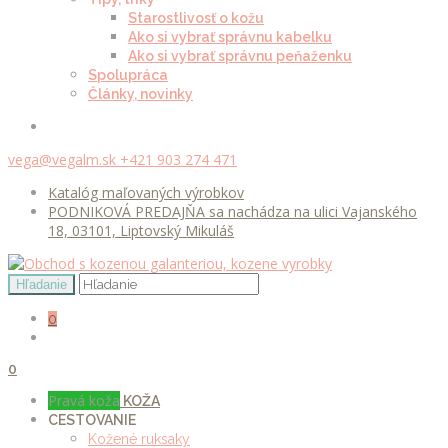
Starostlivosť o kožu
Ako si vybrať správnu kabelku
Ako si vybrať správnu peňaženku
Spolupráca
Články, novinky
vega@vegalm.sk
+421 903 274 471
Katalóg maľovaných výrobkov
PODNIKOVÁ PREDAJŇA sa nachádza na ulici Vajanského
18, 03101, Liptovský Mikuláš
0
0
Pravá koža
KOŽA
CESTOVANIE
Kožené ruksaky