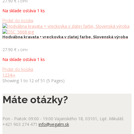
27.90
€
s DPH
Na sklade ostáva 1 ks
Pridať do košíka
Hodvábna kravata + vreckovka v zlatej farbe, Slovenská výroba
27.90
€
s DPH
Na sklade ostáva 1 ks
Pridať do košíka
1
2
3
4
›
»
Showing 1 to 12 of 51 (5 Pages)
Máte otázky?
Pon - Piatok: 09:00 - 19:00
Vajanského 18, 03101, Lipt. Mikuláš
+421 903 274 471
info@vegalm.sk