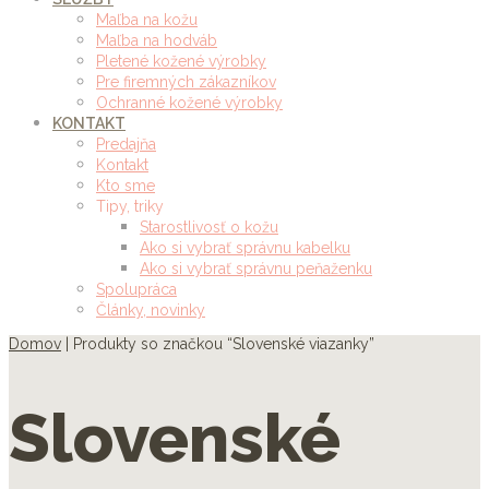
Maľba na kožu
Maľba na hodváb
Pletené kožené výrobky
Pre firemných zákazníkov
Ochranné kožené výrobky
KONTAKT
Predajňa
Kontakt
Kto sme
Tipy, triky
Starostlivosť o kožu
Ako si vybrať správnu kabelku
Ako si vybrať správnu peňaženku
Spolupráca
Články, novinky
Domov
| Produkty so značkou “Slovenské viazanky”
Slovenské