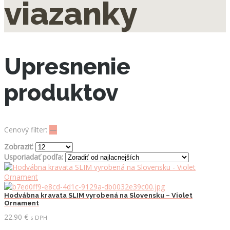
viazanky
Upresnenie
produktov
Cenový filter:
—
Zobraziť:
Usporiadať podľa:
Hodvábna kravata SLIM vyrobená na Slovensku – Violet
Ornament
22.90
€
s DPH