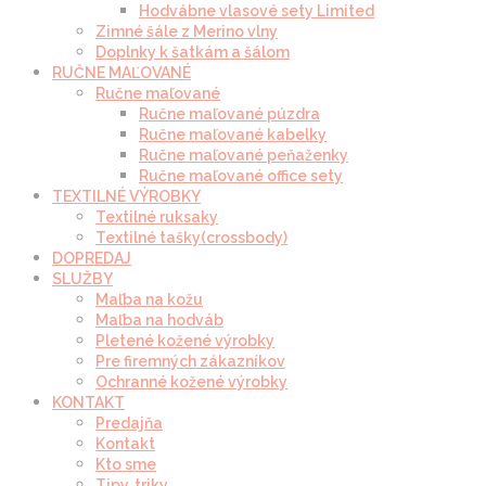
Hodvábne vlasové sety Limited
Zimné šále z Merino vlny
Doplnky k šatkám a šálom
RUČNE MAĽOVANÉ
Ručne maľované
Ručne maľované púzdra
Ručne maľované kabelky
Ručne maľované peňaženky
Ručne maľované office sety
TEXTILNÉ VÝROBKY
Textilné ruksaky
Textilné tašky(crossbody)
DOPREDAJ
SLUŽBY
Maľba na kožu
Maľba na hodváb
Pletené kožené výrobky
Pre firemných zákazníkov
Ochranné kožené výrobky
KONTAKT
Predajňa
Kontakt
Kto sme
Tipy, triky