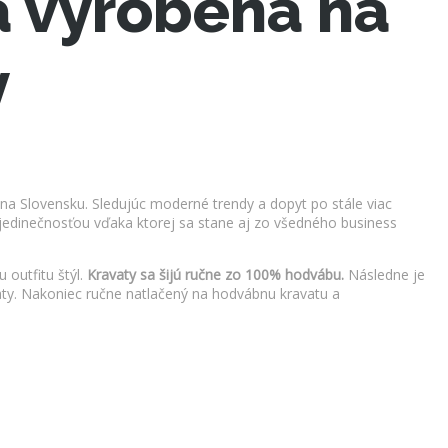
a vyrobená na
y
na Slovensku. Sledujúc moderné trendy a dopyt po stále viac
edinečnosťou vďaka ktorej sa stane aj zo všedného business
outfitu štýl.
Kravaty sa šijú ručne zo 100% hodvábu.
Následne je
avaty. Nakoniec ručne natlačený na hodvábnu kravatu a