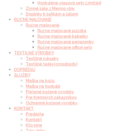
Hodvábne vlasové sety Limited
Zimné šále z Merino vlny
Doplnky k šatkám a šálom
RUČNE MAĽOVANÉ
Ručne maľované
Ručne maľované púzdra
Ručne maľované kabelky
Ručne maľované peňaženky
Ručne maľované office sety
TEXTILNÉ VÝROBKY
Textilné ruksaky
Textilné tašky(crossbody)
DOPREDAJ
SLUŽBY
Maľba na kožu
Maľba na hodváb
Pletené kožené výrobky
Pre firemných zákazníkov
Ochranné kožené výrobky
KONTAKT
Predajňa
Kontakt
Kto sme
Tipy, triky