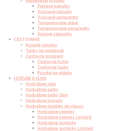
Handmade výrobky
Pletené kabelky
Vyšívané ruksaky
Vyšívané peňaženky
Tamponované diáre
Tamponované peňaženky
Kožené zápisníky
CESTOVANIE
Kožené ruksaky
Tašky na notebook
Cestovný program
Cestovné kufre
Cestovné tašky
Púzdra na obleky
HODVÁB A VLNA
Hodvábne šále
Hodvábne šatky
Hodvábne šatky Slim
Hodvábne kravaty
Hodvábne doplnky do vlasov
Hodvábne čelenky
Hodvábne čelenky Limited
Hodvábne gumičky
Hodvábne gumičky Limited