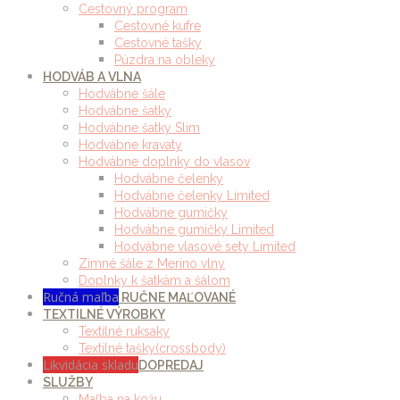
Cestovný program
Cestovné kufre
Cestovné tašky
Púzdra na obleky
HODVÁB A VLNA
Hodvábne šále
Hodvábne šatky
Hodvábne šatky Slim
Hodvábne kravaty
Hodvábne doplnky do vlasov
Hodvábne čelenky
Hodvábne čelenky Limited
Hodvábne gumičky
Hodvábne gumičky Limited
Hodvábne vlasové sety Limited
Zimné šále z Merino vlny
Doplnky k šatkám a šálom
Ručná maľba
RUČNE MAĽOVANÉ
TEXTILNÉ VÝROBKY
Textilné ruksaky
Textilné tašky(crossbody)
Likvidácia skladu
DOPREDAJ
SLUŽBY
Maľba na kožu