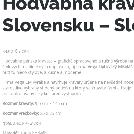
Hodvábna krav
Slovensku – S
34.90
€
s DPH
Hodvábna pánska kravata – grafické spracovanie a ručná
výroba na
štýlových a jedinečných doplnkoch, aj firma
Vega Liptovský Mikuláš
outfitu niečo štýlové, luxusné a moderné.
Firma Vega LM vyrába a navrhuje kravaty určené na nevšedné nosen
starostlivo vybraný vhodný odtieň na ktorý sa kravata farbí a fixuj
prekontrolovaný celý kus pred výstupom.
Rozmer kravaty:
9,5 cm x 145 cm
Rozmer vreckovky:
25 x 25 cm
(tolerancia +- 2 cm)
Materiál:
100% hodváb