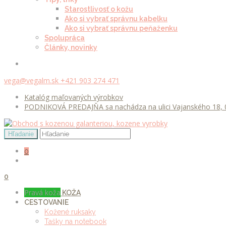
Starostlivosť o kožu
Ako si vybrať správnu kabelku
Ako si vybrať správnu peňaženku
Spolupráca
Články, novinky
vega@vegalm.sk
+421 903 274 471
Katalóg maľovaných výrobkov
PODNIKOVÁ PREDAJŇA sa nachádza na ulici Vajanského 18, 0
0
0
Pravá koža
KOŽA
CESTOVANIE
Kožené ruksaky
Tašky na notebook