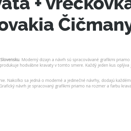
ata + vreckovk
lovakia Čičman
 Slovensku
. Moderný dizajn a návrh sú spracovávané grafikmi priamo 
produkuje hodvábne kravaty v tomto smere. Každý jeden kus oplýva j
ie. Nakoľko sa jedná o moderné a jedinečné návrhy, dodajú každému 
e. Grafický návrh je spracovaný grafikmi priamo na rozmer a farbu kr