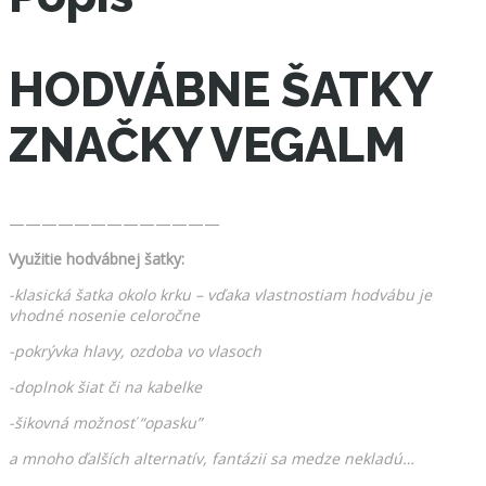
HODVÁBNE ŠATKY
ZNAČKY VEGALM
—————————————
Využitie hodvábnej šatky:
-klasická šatka okolo krku – vďaka vlastnostiam hodvábu je
vhodné nosenie celoročne
-pokrývka hlavy, ozdoba vo vlasoch
-doplnok šiat či na kabelke
-šikovná možnosť “opasku”
a mnoho ďalších alternatív, fantázii sa medze nekladú…