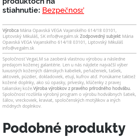
produktoch na
stiahnutie:
Bezpečnosť
Výrobca
Mária Opavská VEGA Vajanského 614/18 03101,
Liptovský Mikuláš, SK info@vegalm.sk
Zodpovedný subjekt
Mária
Opavská VEGA Vajanského 614/18 03101, Liptovský Mikuláš
info@vegalm.sk
Spoločnosť VegaLM sa zaoberá vlastnou výrobou a následne
predajom koženej galantérie. Len u nás nájdete najväčší výber
luxusných kožených dámskych kabeliek, peňaženiek, tašiek,
aktoviek, púzdier, dokladoviek, etují, kufrov atď. Ponúkame taktiež
kožené doplnky, ako sú opasky, prívesky, kľúčenky z pravej
talianskej kože.
Výroba výrobkov z pravého prírodného hodvábu.
Spoločnosť rozšírila výrobný program o výrobu hodvábnych šatiek,
šálov, vreckoviek, kraviat, spoločenských motýlikov a iných
módnych doplnkov.
Podobné produkty