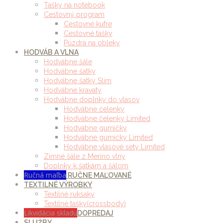
Tašky na notebook
Cestovný program
Cestovné kufre
Cestovné tašky
Púzdra na obleky
HODVÁB A VLNA
Hodvábne šále
Hodvábne šatky
Hodvábne šatky Slim
Hodvábne kravaty
Hodvábne doplnky do vlasov
Hodvábne čelenky
Hodvábne čelenky Limited
Hodvábne gumičky
Hodvábne gumičky Limited
Hodvábne vlasové sety Limited
Zimné šále z Merino vlny
Doplnky k šatkám a šálom
Ručná maľba
RUČNE MAĽOVANÉ
TEXTILNÉ VÝROBKY
Textilné ruksaky
Textilné tašky(crossbody)
Likvidácia skladu
DOPREDAJ
SLUŽBY