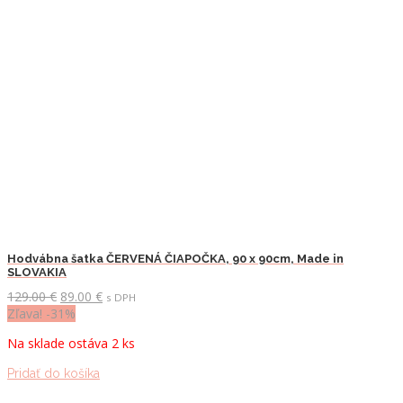
Hodvábna šatka ČERVENÁ ČIAPOČKA, 90 x 90cm, Made in
SLOVAKIA
Pôvodná
Aktuálna
129.00
€
89.00
€
s DPH
cena
cena
Zľava! -31%
bola:
je:
Na sklade ostáva 2 ks
129.00 €.
89.00 €.
Pridať do košíka