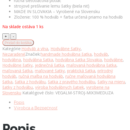
ručná sieťotlačová potlač
strojové prešívanie lemu šatky (biela niť)
MADE IN SLOVAKIA – Vyrobené na Slovensku
Zloženie: 100 % hodváb + farba určená priamo na hodváb
Na sklade ostáva 1 ks
Hodvábna
šatka
Pridať do košíka
MEDÚZA
Kategórie:
Hodváb a vlna
,
Hodvábne šatky
,
MIX
Nezaradené
Značiek:
handmade hodvábna šatka
,
hodváb
,
FARIEB_3,
hodvábna
,
hodvábna šatka
,
hodvábna šatka Slovakia
,
hodvábne
,
85
Hodvábne šatky
,
jedinečná šatka
,
maľovaná hodvábna šatka
,
x
maľovaná šatka
,
maľované šatky
,
praktická šatka
,
prírodný
85cm,
hodváb
,
ručná maľba na hodváb
,
ručne maľovaná hodvábna
Vyrobená
šatka
,
šatka z hodvábu
,
šatka z pravého hodvábu
,
šatky na mieru
,
na
šatky z hodvábu
,
výroba hodvábnych šatiek
,
vyrobene na
Slovensku
Slovensku
Katalógové číslo:
VEGALM-STROJ-MIX3MEDUZA
množstvo
Popis
Výrobca a Bezpečnosť
Popis