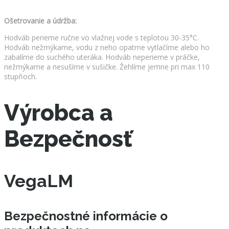
Ošetrovanie a údržba:
Hodváb perieme ručne vo vlažnej vode s teplotou 30-35°C.
Hodváb nežmýkame, vodu z neho opatrne vytlačíme alebo ho
zabalíme do suchého uteráka. Hodváb neperieme v práčke,
nežmýkame a nesušíme v sušičke. Žehlíme jemne pri max 110
stupňoch.
Výrobca a
Bezpečnosť
VegaLM
Bezpečnostné informácie o