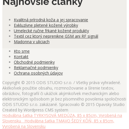
Najnovšie články
Kvalitná prírodná koža a jej spracovanie
Exkluzívne pletené kožené výrobky
Umelecké ručne frkané kožené produkty
Textil cez ktorý neprenikne GSM ani RF signál
Madonna v uliciach
Kto sme
Kontakt
Obchodné podmienky
Reklamačné podmienky
Ochrana osobných údajov
Copyright © 2015 ODIS STUDIO s.r.o. / Všetky práva vyhradené.
Akékoľvek použitie obsahu, rozmnožovanie a šírenie textov,
obrázkov, fotografií či ukážok akýmkoľvek mechanickým alebo
elektronickým spôsobom je bez písomného povolenia spoločnosti
ODIS STUDIO s.r.o. zakázané. Spracovalo © 2015 Opavsky Studio
Created by Wordpress CMS system
Hodvábna šatka TYRKYSOVÁ MEDÚZA, 85 x 85cm, Vyrobená na
Slovensku
Hodvábna šatka TMAVO ŠEDÝ KÔŇ, 85 x 85cm,
Vyrobená na Slovensku