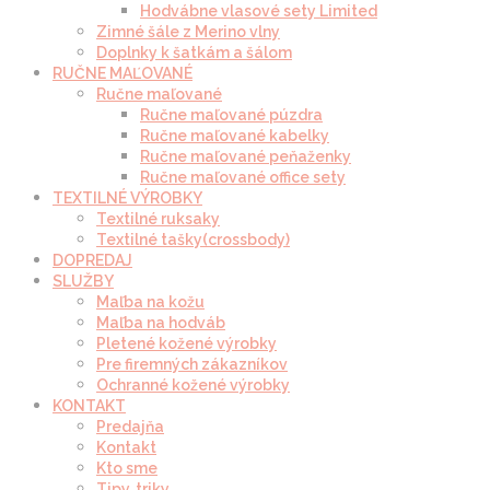
Hodvábne vlasové sety Limited
Zimné šále z Merino vlny
Doplnky k šatkám a šálom
RUČNE MAĽOVANÉ
Ručne maľované
Ručne maľované púzdra
Ručne maľované kabelky
Ručne maľované peňaženky
Ručne maľované office sety
TEXTILNÉ VÝROBKY
Textilné ruksaky
Textilné tašky(crossbody)
DOPREDAJ
SLUŽBY
Maľba na kožu
Maľba na hodváb
Pletené kožené výrobky
Pre firemných zákazníkov
Ochranné kožené výrobky
KONTAKT
Predajňa
Kontakt
Kto sme
Tipy, triky