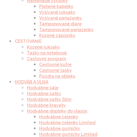
Handmade výrobky
Pletené kabelky
Vyšívané ruksaky
Vyšívané peňaženky
Tamponované diáre
Tamponované peňaženky
Kožené zápisníky
CESTOVANIE
Kožené ruksaky
Tašky na notebook
Cestovný program
Cestovné kufre
Cestovné tašky
Púzdra na obleky
HODVÁB A VLNA
Hodvábne šále
Hodvábne šatky
Hodvábne šatky Slim
Hodvábne kravaty
Hodvábne doplnky do vlasov
Hodvábne čelenky
Hodvábne čelenky Limited
Hodvábne gumičky
Hodvábne gumičky Limited