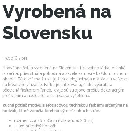
Vyrobená na
Slovensku
49.00
€
s DPH
Hodvábna šatka vyrobená na Slovensku. Hodvábna látka je ľahká,
izolačná, priesvitná a pohodlná a skvele sa nosí v každom ročnom
období. Táto krásna šatka je živá a elegantná a má skvelú veľkosť
na kreatívne viazanie. Farba je zafixovaná, šatka vypratá a
ošetrená fixátorom farieb, kraje sú strojovo prešité dekoračným
prešívaním a následne je celá šatka vyžehlená.
Ručná potlač motívu sieťotlačovou technikou farbami určenými na
hodváb, ktoré zaručia farebnú sýtosť z oboch strán.
rozmer: cca 85 x 85cm (tolerancia: 2-3cm)
100% prírodný hodváb