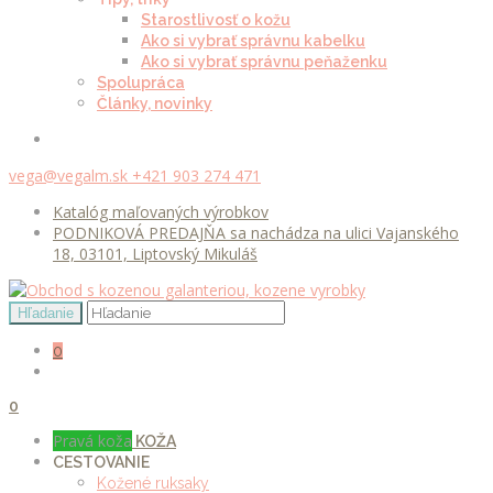
Starostlivosť o kožu
Ako si vybrať správnu kabelku
Ako si vybrať správnu peňaženku
Spolupráca
Články, novinky
vega@vegalm.sk
+421 903 274 471
Katalóg maľovaných výrobkov
PODNIKOVÁ PREDAJŇA sa nachádza na ulici Vajanského
18, 03101, Liptovský Mikuláš
0
0
Pravá koža
KOŽA
CESTOVANIE
Kožené ruksaky