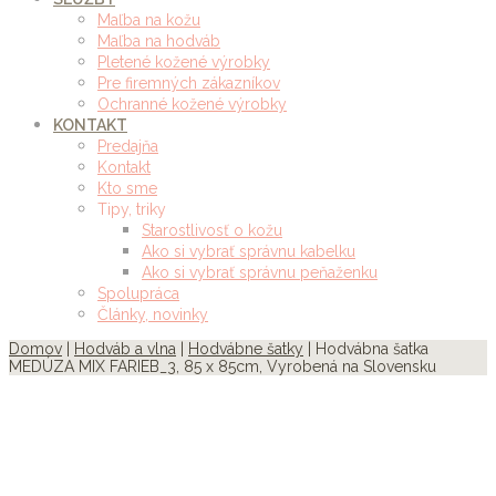
Maľba na kožu
Maľba na hodváb
Pletené kožené výrobky
Pre firemných zákazníkov
Ochranné kožené výrobky
KONTAKT
Predajňa
Kontakt
Kto sme
Tipy, triky
Starostlivosť o kožu
Ako si vybrať správnu kabelku
Ako si vybrať správnu peňaženku
Spolupráca
Články, novinky
Domov
|
Hodváb a vlna
|
Hodvábne šatky
| Hodvábna šatka
MEDÚZA MIX FARIEB_3, 85 x 85cm, Vyrobená na Slovensku