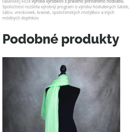
talianskej kože.
Výroba výrobkov z pravého prírodného hodvábu.
Spoločnosť rozšírila výrobný program o výrobu hodvábnych šatiek,
šálov, vreckoviek, kraviat, spoločenských motýlikov a iných
módnych doplnkov.
Podobné produkty