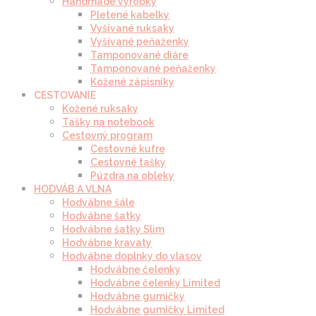
Handmade výrobky
Pletené kabelky
Vyšívané ruksaky
Vyšívané peňaženky
Tamponované diáre
Tamponované peňaženky
Kožené zápisníky
CESTOVANIE
Kožené ruksaky
Tašky na notebook
Cestovný program
Cestovné kufre
Cestovné tašky
Púzdra na obleky
HODVÁB A VLNA
Hodvábne šále
Hodvábne šatky
Hodvábne šatky Slim
Hodvábne kravaty
Hodvábne doplnky do vlasov
Hodvábne čelenky
Hodvábne čelenky Limited
Hodvábne gumičky
Hodvábne gumičky Limited