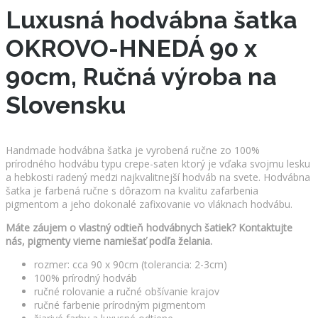
Luxusná hodvábna šatka
OKROVO-HNEDÁ 90 x
90cm, Ručná výroba na
Slovensku
Handmade hodvábna šatka je vyrobená ručne zo 100%
prírodného hodvábu typu crepe-saten ktorý je vďaka svojmu lesku
a hebkosti radený medzi najkvalitnejší hodváb na svete. Hodvábna
šatka je farbená ručne s dôrazom na kvalitu zafarbenia
pigmentom a jeho dokonalé zafixovanie vo vláknach hodvábu.
Máte záujem o vlastný odtieň hodvábnych šatiek? Kontaktujte
nás, pigmenty vieme namiešať podľa želania.
rozmer: cca 90 x 90cm (tolerancia: 2-3cm)
100% prírodný hodváb
ručné rolovanie a ručné obšívanie krajov
ručné farbenie prírodným pigmentom