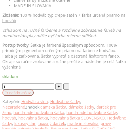
žiarivé farby a luxusné odtiene
MADE IN SLOVAKIA
Zloženie:
100 % hodváb typ crepe-satén + farba určená priamo na
hodváb
vzhľadom na ručné farbenie a rozdielne zobrazenie farieb na
monitore/display môže byť farba mierne odlišná.
Postup tvorby:
Šatka je farbená špeciálnym spôsobom, 100%
prírodným pigmentom určeným priamo na farbenie hodvábu.
Farba je zafixovaná, šatka vypratá a ošetrená fixátorom farieb.
Okraje sú ručne zrolované a ručne prešité a následne je celá šatka
vyžehlená.
skladom
Hodvábna
šatka
Pridať do košíka
OKROVO-
Kategórie:
Hodváb a vlna
,
Hodvábne šatky
,
HNEDÁ
Nezaradené
Značiek:
dámska šatka
,
dámske šatky
,
darček pre
90
ženu
,
handmade hodvábna šatka
,
handmade hodvábne šatky
,
x
hodváb
,
hodvábna šatka
,
hodvábna šatka SLOVENSKO
,
Hodvábne
90cm,
šatky
,
luxusný dar
,
luxusný darček
,
made in slovakia
,
pravý
Ručná
hodváb
,
prírodný hodváb
,
šatka pre ženu
,
šatka SLOVENSKO
,