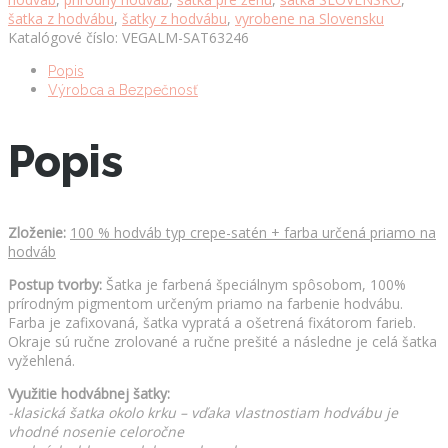
výroba
šatka z hodvábu
,
šatky z hodvábu
,
vyrobene na Slovensku
na
Katalógové číslo:
VEGALM-SAT63246
Slovensku
množstvo
Popis
Výrobca a Bezpečnosť
Popis
Zloženie:
100 % hodváb typ crepe-satén + farba určená priamo na
hodváb
Postup tvorby:
Šatka je farbená špeciálnym spôsobom, 100%
prírodným pigmentom určeným priamo na farbenie hodvábu.
Farba je zafixovaná, šatka vypratá a ošetrená fixátorom farieb.
Okraje sú ručne zrolované a ručne prešité a následne je celá šatka
vyžehlená.
Využitie hodvábnej šatky:
-klasická šatka okolo krku – vďaka vlastnostiam hodvábu je
vhodné nosenie celoročne