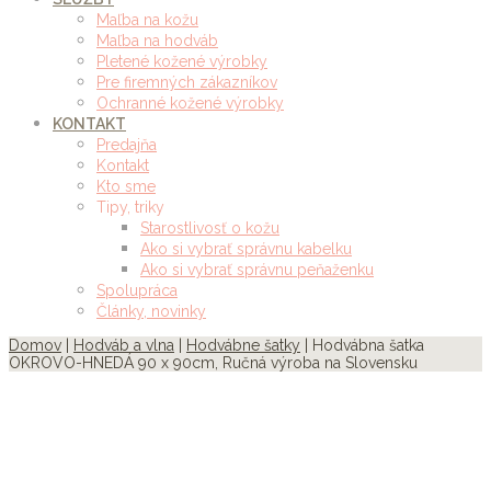
Maľba na kožu
Maľba na hodváb
Pletené kožené výrobky
Pre firemných zákazníkov
Ochranné kožené výrobky
KONTAKT
Predajňa
Kontakt
Kto sme
Tipy, triky
Starostlivosť o kožu
Ako si vybrať správnu kabelku
Ako si vybrať správnu peňaženku
Spolupráca
Články, novinky
Domov
|
Hodváb a vlna
|
Hodvábne šatky
| Hodvábna šatka
OKROVO-HNEDÁ 90 x 90cm, Ručná výroba na Slovensku