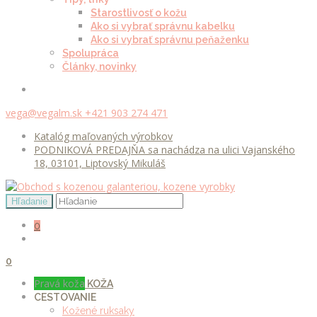
Starostlivosť o kožu
Ako si vybrať správnu kabelku
Ako si vybrať správnu peňaženku
Spolupráca
Články, novinky
vega@vegalm.sk
+421 903 274 471
Katalóg maľovaných výrobkov
PODNIKOVÁ PREDAJŇA sa nachádza na ulici Vajanského
18, 03101, Liptovský Mikuláš
0
0
Pravá koža
KOŽA
CESTOVANIE
Kožené ruksaky