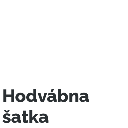
Hodvábna
šatka