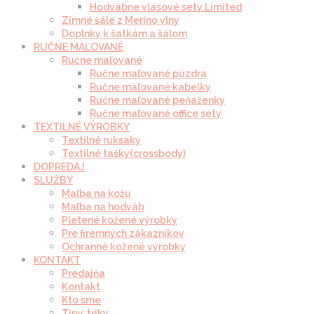
Hodvábne vlasové sety Limited
Zimné šále z Merino vlny
Doplnky k šatkám a šálom
RUČNE MAĽOVANÉ
Ručne maľované
Ručne maľované púzdra
Ručne maľované kabelky
Ručne maľované peňaženky
Ručne maľované office sety
TEXTILNÉ VÝROBKY
Textilné ruksaky
Textilné tašky(crossbody)
DOPREDAJ
SLUŽBY
Maľba na kožu
Maľba na hodváb
Pletené kožené výrobky
Pre firemných zákazníkov
Ochranné kožené výrobky
KONTAKT
Predajňa
Kontakt
Kto sme
Tipy, triky