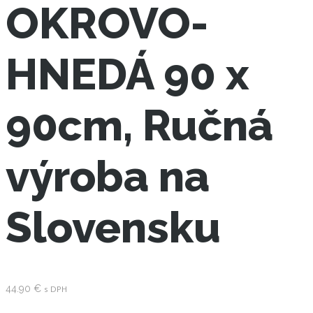
OKROVO-
HNEDÁ 90 x
90cm, Ručná
výroba na
Slovensku
44.90
€
s DPH