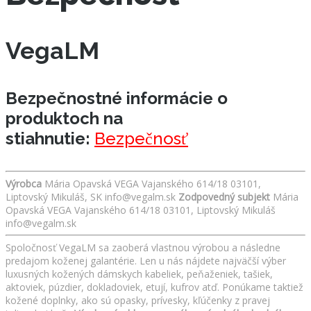
VegaLM
Bezpečnostné informácie o
produktoch na
stiahnutie:
Bezpečnosť
Výrobca
Mária Opavská VEGA Vajanského 614/18 03101,
Liptovský Mikuláš, SK info@vegalm.sk
Zodpovedný subjekt
Mária
Opavská VEGA Vajanského 614/18 03101, Liptovský Mikuláš
info@vegalm.sk
Spoločnosť VegaLM sa zaoberá vlastnou výrobou a následne
predajom koženej galantérie. Len u nás nájdete najväčší výber
luxusných kožených dámskych kabeliek, peňaženiek, tašiek,
aktoviek, púzdier, dokladoviek, etují, kufrov atď. Ponúkame taktiež
kožené doplnky, ako sú opasky, prívesky, kľúčenky z pravej