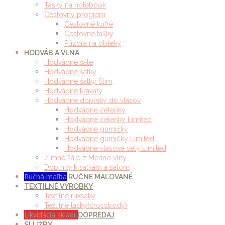
Tašky na notebook
Cestovný program
Cestovné kufre
Cestovné tašky
Púzdra na obleky
HODVÁB A VLNA
Hodvábne šále
Hodvábne šatky
Hodvábne šatky Slim
Hodvábne kravaty
Hodvábne doplnky do vlasov
Hodvábne čelenky
Hodvábne čelenky Limited
Hodvábne gumičky
Hodvábne gumičky Limited
Hodvábne vlasové sety Limited
Zimné šále z Merino vlny
Doplnky k šatkám a šálom
Ručná maľba
RUČNE MAĽOVANÉ
TEXTILNÉ VÝROBKY
Textilné ruksaky
Textilné tašky(crossbody)
Likvidácia skladu
DOPREDAJ
SLUŽBY