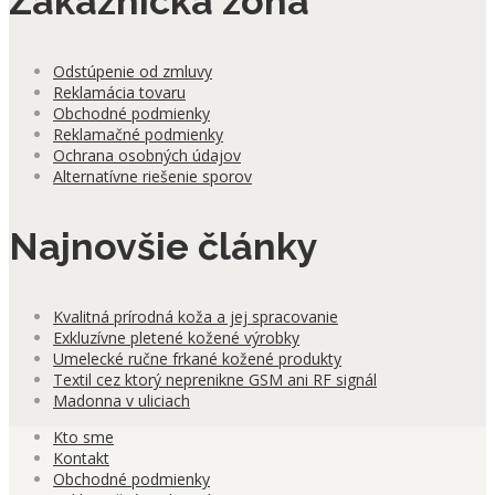
Zákaznícka zóna
Odstúpenie od zmluvy
Reklamácia tovaru
Obchodné podmienky
Reklamačné podmienky
Ochrana osobných údajov
Alternatívne riešenie sporov
Najnovšie články
Kvalitná prírodná koža a jej spracovanie
Exkluzívne pletené kožené výrobky
Umelecké ručne frkané kožené produkty
Textil cez ktorý neprenikne GSM ani RF signál
Madonna v uliciach
Kto sme
Kontakt
Obchodné podmienky