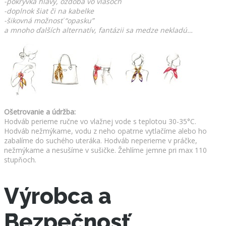
-pokrývka hlavy, ozdoba vo vlasoch
-doplnok šiat či na kabelke
-šikovná možnosť “opasku”
a mnoho ďalších alternatív, fantázii sa medze nekladú…
Ošetrovanie a údržba:
Hodváb perieme ručne vo vlažnej vode s teplotou 30-35°C.
Hodváb nežmýkame, vodu z neho opatrne vytlačíme alebo ho
zabalíme do suchého uteráka. Hodváb neperieme v práčke,
nežmýkame a nesušíme v sušičke. Žehlíme jemne pri max 110
stupňoch.
Výrobca a
Bezpečnosť