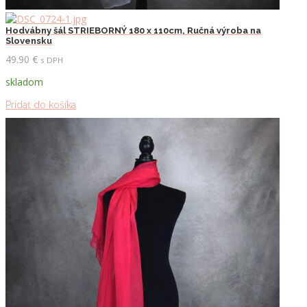
Hodvábny šál STRIEBORNÝ 180 x 110cm, Ručná výroba na
Slovensku
49.90
€
s DPH
skladom
Pridať do košíka