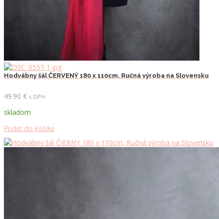
Hodvábny šál ČERVENÝ 180 x 110cm, Ručná výroba na Slovensku
49.90
€
s DPH
skladom
Pridať do košíka