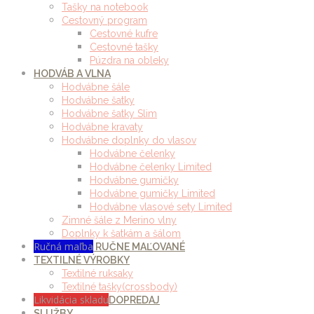
Tašky na notebook
Cestovný program
Cestovné kufre
Cestovné tašky
Púzdra na obleky
HODVÁB A VLNA
Hodvábne šále
Hodvábne šatky
Hodvábne šatky Slim
Hodvábne kravaty
Hodvábne doplnky do vlasov
Hodvábne čelenky
Hodvábne čelenky Limited
Hodvábne gumičky
Hodvábne gumičky Limited
Hodvábne vlasové sety Limited
Zimné šále z Merino vlny
Doplnky k šatkám a šálom
Ručná maľba
RUČNE MAĽOVANÉ
TEXTILNÉ VÝROBKY
Textilné ruksaky
Textilné tašky(crossbody)
Likvidácia skladu
DOPREDAJ
SLUŽBY