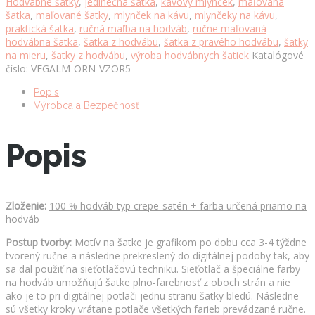
Hodvábne šatky
,
jedinečná šatka
,
kávový mlynček
,
maľovaná
90cm,
šatka
,
maľované šatky
,
mlynček na kávu
,
mlynčeky na kávu
,
Made
praktická šatka
,
ručná maľba na hodváb
,
ručne maľovaná
in
hodvábna šatka
,
šatka z hodvábu
,
šatka z pravého hodvábu
,
šatky
SLOVAKIA
na mieru
,
šatky z hodvábu
,
výroba hodvábnych šatiek
Katalógové
množstvo
číslo:
VEGALM-ORN-VZOR5
Popis
Výrobca a Bezpečnosť
Popis
Zloženie:
100 % hodváb typ crepe-satén + farba určená priamo na
hodváb
Postup tvorby:
Motív na šatke je grafikom po dobu cca 3-4 týždne
tvorený ručne a následne prekreslený do digitálnej podoby tak, aby
sa dal použiť na sieťotlačovú techniku. Sieťotlač a špeciálne farby
na hodváb umožňujú šatke plno-farebnosť z oboch strán a nie
ako je to pri digitálnej potlači jednu stranu šatky bledú. Následne
sú všetky kroky vrátane potlače všetkých farieb prevádzané ručne.