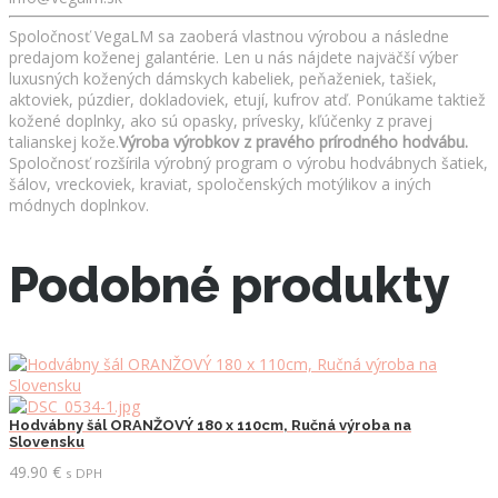
Spoločnosť VegaLM sa zaoberá vlastnou výrobou a následne
predajom koženej galantérie. Len u nás nájdete najväčší výber
luxusných kožených dámskych kabeliek, peňaženiek, tašiek,
aktoviek, púzdier, dokladoviek, etují, kufrov atď. Ponúkame taktiež
kožené doplnky, ako sú opasky, prívesky, kľúčenky z pravej
talianskej kože.
Výroba výrobkov z pravého prírodného hodvábu.
Spoločnosť rozšírila výrobný program o výrobu hodvábnych šatiek,
šálov, vreckoviek, kraviat, spoločenských motýlikov a iných
módnych doplnkov.
Podobné produkty
Hodvábny šál ORANŽOVÝ 180 x 110cm, Ručná výroba na
Slovensku
49.90
€
s DPH