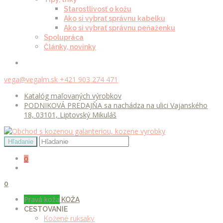
Starostlivosť o kožu
Ako si vybrať správnu kabelku
Ako si vybrať správnu peňaženku
Spolupráca
Články, novinky
vega@vegalm.sk
+421 903 274 471
Katalóg maľovaných výrobkov
PODNIKOVÁ PREDAJŇA sa nachádza na ulici Vajanského
18, 03101, Liptovský Mikuláš
0
0
Pravá koža
KOŽA
CESTOVANIE
Kožené ruksaky