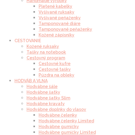
Handmade výrobky
Pletené kabelky
Vyšívané ruksaky
Vyšívané peňaženky
Tamponované diáre
Tamponované peňaženky
Kožené zápisníky
CESTOVANIE
Kožené ruksaky
Tašky na notebook
Cestovný program
Cestovné kufre
Cestovné tašky
Púzdra na obleky
HODVÁB A VLNA
Hodvábne šále
Hodvábne šatky
Hodvábne šatky Slim
Hodvábne kravaty
Hodvábne doplnky do vlasov
Hodvábne čelenky
Hodvábne čelenky Limited
Hodvábne gumičky
Hodvábne gumičky Limited