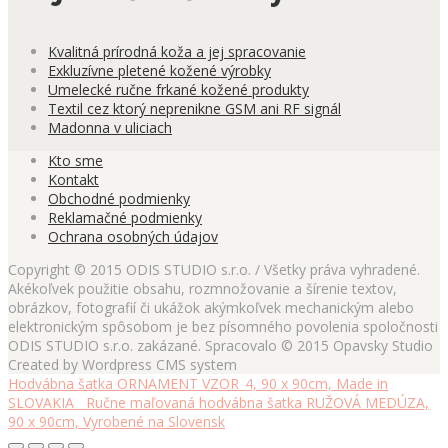
Kvalitná prírodná koža a jej spracovanie
Exkluzívne pletené kožené výrobky
Umelecké ručne frkané kožené produkty
Textil cez ktorý neprenikne GSM ani RF signál
Madonna v uliciach
Kto sme
Kontakt
Obchodné podmienky
Reklamačné podmienky
Ochrana osobných údajov
Copyright © 2015 ODIS STUDIO s.r.o. / Všetky práva vyhradené.
Akékoľvek použitie obsahu, rozmnožovanie a šírenie textov,
obrázkov, fotografií či ukážok akýmkoľvek mechanickým alebo
elektronickým spôsobom je bez písomného povolenia spoločnosti
ODIS STUDIO s.r.o. zakázané. Spracovalo © 2015 Opavsky Studio
Created by Wordpress CMS system
Hodvábna šatka ORNAMENT VZOR_4, 90 x 90cm, Made in
SLOVAKIA
Ručne maľovaná hodvábna šatka RUŽOVÁ MEDÚZA,
90 x 90cm, Vyrobené na Slovensk