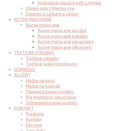
Hodvábne vlasové sety Limited
Zimné šále z Merino vlny
Doplnky k šatkám a šálom
RUČNE MAĽOVANÉ
Ručne maľované
Ručne maľované púzdra
Ručne maľované kabelky
Ručne maľované peňaženky
Ručne maľované office sety
TEXTILNÉ VÝROBKY
Textilné ruksaky
Textilné tašky(crossbody)
DOPREDAJ
SLUŽBY
Maľba na kožu
Maľba na hodváb
Pletené kožené výrobky
Pre firemných zákazníkov
Ochranné kožené výrobky
KONTAKT
Predajňa
Kontakt
Kto sme
Tipy, triky