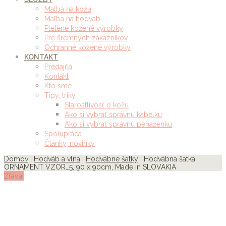
Maľba na kožu
Maľba na hodváb
Pletené kožené výrobky
Pre firemných zákazníkov
Ochranné kožené výrobky
KONTAKT
Predajňa
Kontakt
Kto sme
Tipy, triky
Starostlivosť o kožu
Ako si vybrať správnu kabelku
Ako si vybrať správnu peňaženku
Spolupráca
Články, novinky
Domov
|
Hodváb a vlna
|
Hodvábne šatky
| Hodvábna šatka
ORNAMENT VZOR_5, 90 x 90cm, Made in SLOVAKIA
Zľava!