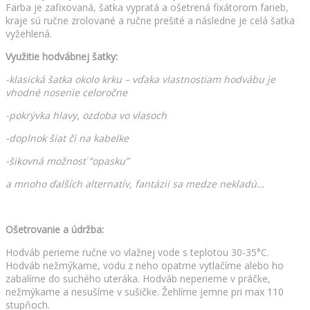
Farba je zafixovaná, šatka vypratá a ošetrená fixátorom farieb,
kraje sú ručne zrolované a ručne prešité a následne je celá šatka
vyžehlená.
Využitie hodvábnej šatky:
-klasická šatka okolo krku – vďaka vlastnostiam hodvábu je
vhodné nosenie celoročne
-pokrývka hlavy, ozdoba vo vlasoch
-doplnok šiat či na kabelke
-šikovná možnosť “opasku”
a mnoho ďalších alternatív, fantázii sa medze nekladú…
Ošetrovanie a údržba:
Hodváb perieme ručne vo vlažnej vode s teplotou 30-35°C.
Hodváb nežmýkame, vodu z neho opatrne vytlačíme alebo ho
zabalíme do suchého uteráka. Hodváb neperieme v práčke,
nežmýkame a nesušíme v sušičke. Žehlíme jemne pri max 110
stupňoch.