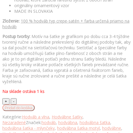
originálny ornamentový vzor
MADE IN SLOVAKIA
Zloženie:
100 % hodváb typ crepe-satén + farba určená priamo na
hodváb
Postup tvorby:
Motív na šatke je grafikom po dobu cca 3-4 týždne
tvorený ručne a následne prekreslený do digitálnej podoby tak, aby
sa dal použiť na sieťotlačovú techniku. Sieťotlač a špeciálne farby
na hodváb umožňujú šatke plno-farebnosť z oboch strán a nie
ako je to pri digitálnej potlači jednu stranu šatky bledú. Následne
sú všetky kroky vrátane potlače všetkých farieb prevádzané ručne.
Farba je zafixovaná, šatka vypratá a ošetrená fixátorom farieb,
kraje sú ručne zrolované a ručne prešité a následne je celá šatka
vyžehlená.
Na sklade ostáva 1 ks
Hodvábna
šatka
Pridať do košíka
ORNAMENT
Kategórie:
Hodváb a vlna
,
Hodvábne šatky
,
VZOR_5,
Nezaradené
Značiek:
hodváb
,
hodvábna
,
hodvábna šatka
,
90
hodvábna šatka - mlynčeky
,
hodvábna šatka motyl
,
hodvábne
,
x