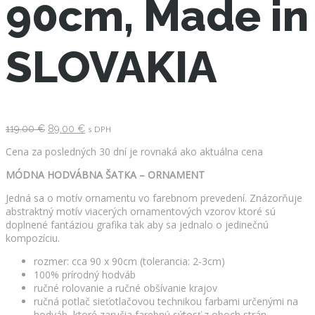
90cm, Made in
SLOVAKIA
Pôvodná
Aktuálna
119.00
€
89.00
€
s DPH
cena
cena
bola:
je:
Cena za posledných 30 dní je rovnaká ako aktuálna cena
119.00 €.
89.00 €.
MÓDNA HODVÁBNA ŠATKA – ORNAMENT
Jedná sa o motív ornamentu vo farebnom prevedení. Znázorňuje
abstraktný motív viacerých ornamentových vzorov ktoré sú
doplnené fantáziou grafika tak aby sa jednalo o jedinečnú
kompozíciu.
rozmer: cca 90 x 90cm (tolerancia: 2-3cm)
100% prírodný hodváb
ručné rolovanie a ručné obšívanie krajov
ručná potlač sieťotlačovou technikou farbami určenými na
hodváb, ktoré zaručia farebnú sýtosť z oboch strán