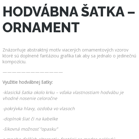
HODVÁBNA ŠATKA –
ORNAMENT
Znázorňuje abstraktný motív viacerých ornamentových vzorov
ktoré sú doplnené fantáziou grafika tak aby sa jednalo o jedinečnú
kompozíciu.
—————————————
Využitie hodvábnej šatky:
-klasická šatka okolo krku – vďaka vlastnostiam hodvábu je
vhodné nosenie celoročne
-pokrývka hlavy, ozdoba vo vlasoch
-doplnok šiat či na kabelke
-šikovná možnosť “opasku”