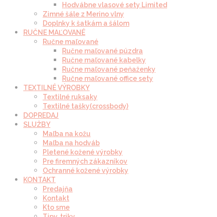
Hodvábne vlasové sety Limited
Zimné šále z Merino vlny
Doplnky k šatkám a šálom
RUČNE MAĽOVANÉ
Ručne maľované
Ručne maľované púzdra
Ručne maľované kabelky
Ručne maľované peňaženky
Ručne maľované office sety
TEXTILNÉ VÝROBKY
Textilné ruksaky
Textilné tašky(crossbody)
DOPREDAJ
SLUŽBY
Maľba na kožu
Maľba na hodváb
Pletené kožené výrobky
Pre firemných zákazníkov
Ochranné kožené výrobky
KONTAKT
Predajňa
Kontakt
Kto sme
Tipy, triky