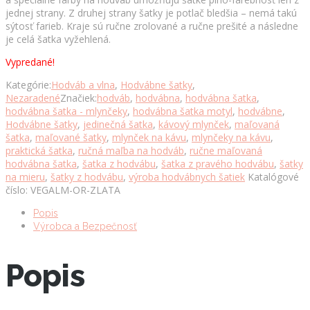
jednej strany. Z druhej strany šatky je potlač bledšia – nemá takú
sýtosť farieb. Kraje sú ručne zrolované a ručne prešité a následne
je celá šatka vyžehlená.
Vypredané!
Kategórie:
Hodváb a vlna
,
Hodvábne šatky
,
Nezaradené
Značiek:
hodváb
,
hodvábna
,
hodvábna šatka
,
hodvábna šatka - mlynčeky
,
hodvábna šatka motyl
,
hodvábne
,
Hodvábne šatky
,
jedinečná šatka
,
kávový mlynček
,
maľovaná
šatka
,
maľované šatky
,
mlynček na kávu
,
mlynčeky na kávu
,
praktická šatka
,
ručná maľba na hodváb
,
ručne maľovaná
hodvábna šatka
,
šatka z hodvábu
,
šatka z pravého hodvábu
,
šatky
na mieru
,
šatky z hodvábu
,
výroba hodvábnych šatiek
Katalógové
číslo:
VEGALM-OR-ZLATA
Popis
Výrobca a Bezpečnosť
Popis