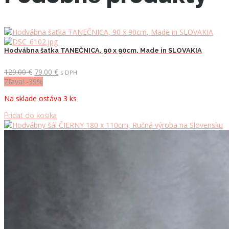
Hodvábna šatka TANEČNICA, 90 x 90cm, Made in SLOVAKIA
Pôvodná
Aktuálna
129.00
€
79.00
€
s DPH
cena
cena
Zľava! -39%
bola:
je:
Na sklade ostáva 3 ks
129.00 €.
79.00 €.
Pridať do košíka