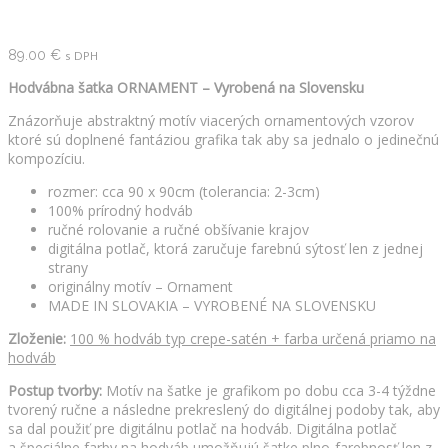
89.00
€
s DPH
Hodvábna šatka ORNAMENT – Vyrobená na Slovensku
Znázorňuje abstraktný motív viacerých ornamentových vzorov
ktoré sú doplnené fantáziou grafika tak aby sa jednalo o jedinečnú
kompozíciu.
rozmer: cca 90 x 90cm (tolerancia: 2-3cm)
100% prírodný hodváb
ručné rolovanie a ručné obšívanie krajov
digitálna potlač, ktorá zaručuje farebnú sýtosť len z jednej
strany
originálny motív – Ornament
MADE IN SLOVAKIA – VYROBENÉ NA SLOVENSKU
Zloženie:
100 % hodváb typ crepe-satén + farba určená priamo na
hodváb
Postup tvorby:
Motív na šatke je grafikom po dobu cca 3-4 týždne
tvorený ručne a následne prekreslený do digitálnej podoby tak, aby
sa dal použiť pre digitálnu potlač na hodváb. Digitálna potlač
a špeciálne farby na hodváb umožňujú šatke plno-farebnosť len z