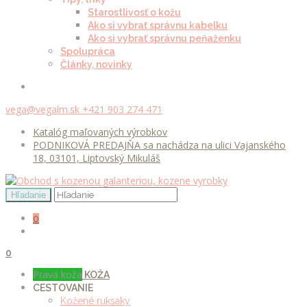
Starostlivosť o kožu
Ako si vybrať správnu kabelku
Ako si vybrať správnu peňaženku
Spolupráca
Články, novinky
vega@vegalm.sk
+421 903 274 471
Katalóg maľovaných výrobkov
PODNIKOVÁ PREDAJŇA sa nachádza na ulici Vajanského
18, 03101, Liptovský Mikuláš
0
0
Pravá koža
KOŽA
CESTOVANIE
Kožené ruksaky