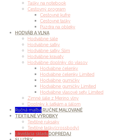
Tašky na notebook
Cestovný program
Cestovné kufre
Cestovné tašky
Púzdra na obleky
HODVÁB A VLNA
Hodvábne šále
Hodvábne šatky
Hodvábne šatky Slim
Hodvábne kravaty
Hodvábne doplnky do vlasov
Hodvábne čelenky
Hodvábne čelenky Limited
Hodvábne gumičky
Hodvábne gumičky Limited
Hodvábne vlasové sety Limited
Zimné šále z Merino vlny
Doplnky k šatkám a šálom
Ručná maľba
RUČNE MAĽOVANÉ
TEXTILNÉ VÝROBKY
Textilné ruksaky
Textilné tašky(crossbody)
Likvidácia skladu
DOPREDAJ
SLUŽBY