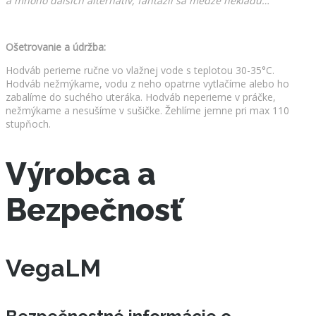
a mnoho ďalších alternatív, fantázii sa medze nekladú…
Ošetrovanie a údržba:
Hodváb perieme ručne vo vlažnej vode s teplotou 30-35°C.
Hodváb nežmýkame, vodu z neho opatrne vytlačíme alebo ho
zabalíme do suchého uteráka. Hodváb neperieme v práčke,
nežmýkame a nesušíme v sušičke. Žehlíme jemne pri max 110
stupňoch.
Výrobca a
Bezpečnosť
VegaLM