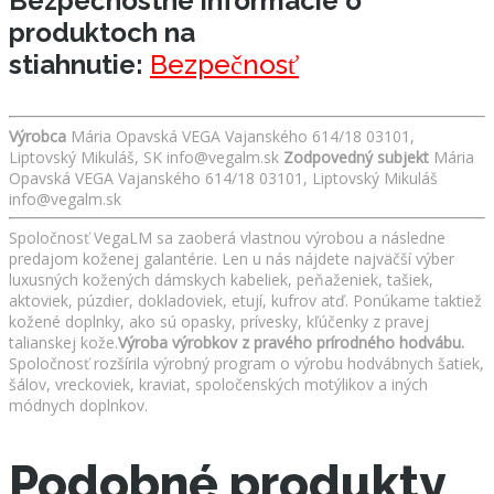
Bezpečnostné informácie o
produktoch na
stiahnutie:
Bezpečnosť
Výrobca
Mária Opavská VEGA Vajanského 614/18 03101,
Liptovský Mikuláš, SK info@vegalm.sk
Zodpovedný subjekt
Mária
Opavská VEGA Vajanského 614/18 03101, Liptovský Mikuláš
info@vegalm.sk
Spoločnosť VegaLM sa zaoberá vlastnou výrobou a následne
predajom koženej galantérie. Len u nás nájdete najväčší výber
luxusných kožených dámskych kabeliek, peňaženiek, tašiek,
aktoviek, púzdier, dokladoviek, etují, kufrov atď. Ponúkame taktiež
kožené doplnky, ako sú opasky, prívesky, kľúčenky z pravej
talianskej kože.
Výroba výrobkov z pravého prírodného hodvábu.
Spoločnosť rozšírila výrobný program o výrobu hodvábnych šatiek,
šálov, vreckoviek, kraviat, spoločenských motýlikov a iných
módnych doplnkov.
Podobné produkty