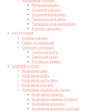
Handmade výrobky
Pletené kabelky
Vyšívané ruksaky
Vyšívané peňaženky
Tamponované diáre
Tamponované peňaženky
Kožené zápisníky
CESTOVANIE
Kožené ruksaky
Tašky na notebook
Cestovný program
Cestovné kufre
Cestovné tašky
Púzdra na obleky
HODVÁB A VLNA
Hodvábne šále
Hodvábne šatky
Hodvábne šatky Slim
Hodvábne kravaty
Hodvábne doplnky do vlasov
Hodvábne čelenky
Hodvábne čelenky Limited
Hodvábne gumičky
Hodvábne gumičky Limited