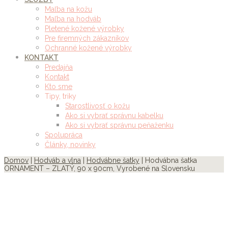
Maľba na kožu
Maľba na hodváb
Pletené kožené výrobky
Pre firemných zákazníkov
Ochranné kožené výrobky
KONTAKT
Predajňa
Kontakt
Kto sme
Tipy, triky
Starostlivosť o kožu
Ako si vybrať správnu kabelku
Ako si vybrať správnu peňaženku
Spolupráca
Články, novinky
Domov
|
Hodváb a vlna
|
Hodvábne šatky
| Hodvábna šatka
ORNAMENT – ZLATÝ, 90 x 90cm, Vyrobené na Slovensku