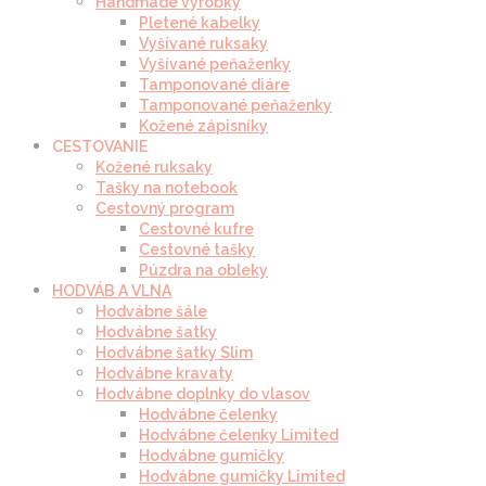
Handmade výrobky
Pletené kabelky
Vyšívané ruksaky
Vyšívané peňaženky
Tamponované diáre
Tamponované peňaženky
Kožené zápisníky
CESTOVANIE
Kožené ruksaky
Tašky na notebook
Cestovný program
Cestovné kufre
Cestovné tašky
Púzdra na obleky
HODVÁB A VLNA
Hodvábne šále
Hodvábne šatky
Hodvábne šatky Slim
Hodvábne kravaty
Hodvábne doplnky do vlasov
Hodvábne čelenky
Hodvábne čelenky Limited
Hodvábne gumičky
Hodvábne gumičky Limited