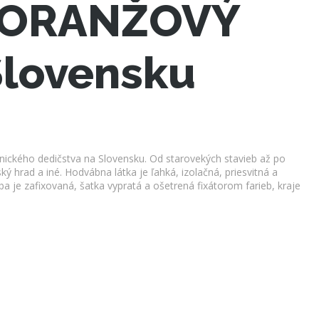
O ORANŽOVÝ
Slovensku
nického dedičstva na Slovensku. Od starovekých stavieb až po
 hrad a iné. Hodvábna látka je ľahká, izolačná, priesvitná a
a je zafixovaná, šatka vypratá a ošetrená fixátorom farieb, kraje