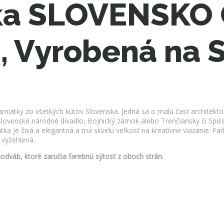
tka SLOVENSK
m, Vyrobená na 
iatky zo všetkých kútov Slovenska. Jedná sa o malú časť architekto
ovenské národné divadlo, Bojnický zámok alebo Trenčiansky či Spišský
 je živá a elegantná a má skvelú veľkosť na kreatívne viazanie. Farb
 vyžehlená.
odváb, ktoré zaručia farebnú sýtosť z oboch strán.