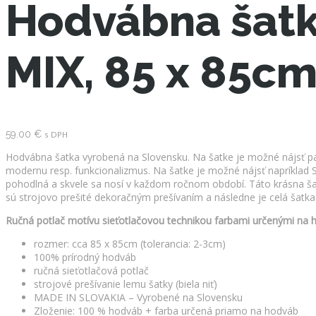
Hodvábna ša
MIX, 85 x 85c
59.00
€
s DPH
Hodvábna šatka vyrobená na Slovensku. Na šatke je možné nájsť pam
modernu resp. funkcionalizmus. Na šatke je možné nájsť napríklad Sl
pohodlná a skvele sa nosí v každom ročnom období. Táto krásna šatka
sú strojovo prešité dekoračným prešívaním a následne je celá šatka
Ručná potlač motívu sieťotlačovou technikou farbami určenými na h
rozmer: cca 85 x 85cm (tolerancia: 2-3cm)
100% prírodný hodváb
ručná sieťotlačová potlač
strojové prešívanie lemu šatky (biela niť)
MADE IN SLOVAKIA – Vyrobené na Slovensku
Zloženie: 100 % hodváb + farba určená priamo na hodváb