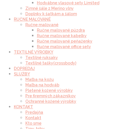
Hodvábne vlasové sety Limited
Zimné šále z Merino vlny
Doplnky k šatkám a šálom
RUČNE MAĽOVANÉ
Ručne maľované
Ručne maľované púzdra
Ručne maľované kabelky
Ručne maľované peňaženky
Ručne maľované office sety
TEXTILNÉ VÝROBKY
Textilné ruksaky
Textilné tašky(crossbody)
DOPREDAJ
SLUŽBY
Maľba na kožu
Maľba na hodváb
Pletené kožené výrobky
Pre firemných zákazníkov
Ochranné kožené výrobky
KONTAKT
Predajňa
Kontakt
Kto sme
Tipy, triky