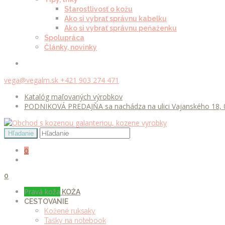
Starostlivosť o kožu
Ako si vybrať správnu kabelku
Ako si vybrať správnu peňaženku
Spolupráca
Články, novinky
vega@vegalm.sk
+421 903 274 471
Katalóg maľovaných výrobkov
PODNIKOVÁ PREDAJŇA sa nachádza na ulici Vajanského 18, 0
0
0
Pravá koža
KOŽA
CESTOVANIE
Kožené ruksaky
Tašky na notebook