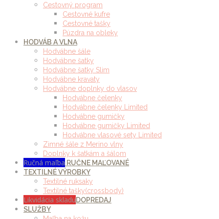
Cestovný program
Cestovné kufre
Cestovné tašky
Púzdra na obleky
HODVÁB A VLNA
Hodvábne šále
Hodvábne šatky
Hodvábne šatky Slim
Hodvábne kravaty
Hodvábne doplnky do vlasov
Hodvábne čelenky
Hodvábne čelenky Limited
Hodvábne gumičky
Hodvábne gumičky Limited
Hodvábne vlasové sety Limited
Zimné šále z Merino vlny
Doplnky k šatkám a šálom
Ručná maľba
RUČNE MAĽOVANÉ
TEXTILNÉ VÝROBKY
Textilné ruksaky
Textilné tašky(crossbody)
Likvidácia skladu
DOPREDAJ
SLUŽBY
Maľba na kožu