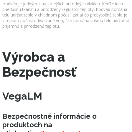
Hodváb je jedným z najsilnejších prírodných vlákien. Keďže ide o
priedušnú tkaninu a prirodzený regulátor teploty, hodváb pomáha
telu udržať teplo v chladnom počasí, zatiaľ čo prebytočné teplo je
v teplom počasí odvádzané von, čím pomáha vášmu telu udržať si
príjemnú a prirodzenú teplotu.
Výrobca a
Bezpečnosť
VegaLM
Bezpečnostné informácie o
produktoch na