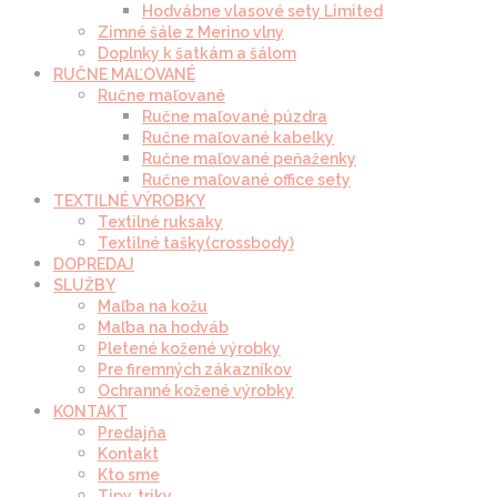
Hodvábne vlasové sety Limited
Zimné šále z Merino vlny
Doplnky k šatkám a šálom
RUČNE MAĽOVANÉ
Ručne maľované
Ručne maľované púzdra
Ručne maľované kabelky
Ručne maľované peňaženky
Ručne maľované office sety
TEXTILNÉ VÝROBKY
Textilné ruksaky
Textilné tašky(crossbody)
DOPREDAJ
SLUŽBY
Maľba na kožu
Maľba na hodváb
Pletené kožené výrobky
Pre firemných zákazníkov
Ochranné kožené výrobky
KONTAKT
Predajňa
Kontakt
Kto sme
Tipy, triky