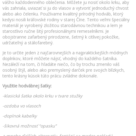
vášho každodenného oblečenia. Môžete ju nosiť okolo krku, aby
vás zahriala, uviazať si ju do vlasov a vytvoriť jednoduchý chvost
alebo ako čelenku. Používame kvalitný prírodný hodváb, ktorý
kedysi nosili kráľovské rodiny v starej Číne. Tento veľmi špeciálny
materiál je vyrobený zložitou starodávnou technikou a lem je
starostlivo ručne šitý profesionálnymi remeselníkmi. Je
obojstranne zafarbený prirodzene, šetrný k citlivej pokožke,
udržateľný a stálofarebný.
Je to určite jeden z najčarovnejších a najpraktickejších módnych
doplnkov, ktoré môžete nájsť, vhodný do každého šatníka.
Nezáleží na tom, či hľadáte niečo, čo by trochu zmenilo váš
osobný štýl, alebo ako premyslený darček pre svojich blízkych,
tento krásny kúsok túto prácu zvládne dokonale.
Využitie hodvábnej šatky:
-klasická šatka okolo krku v tvare stužky
-ozdoba vo vlasoch
-doplnok kabelky
-šikovná možnosť “opasku”
a mnoho ďalších alternatív, fantázii sa medze nekladú…