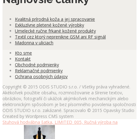
Kvalitná prírodná koža a jej spracovanie
Exkluzívne pletené kožené výrobky
Umelecké ručne frkané kožené produkty
Textil cez ktorý neprenikne GSM ani RF signál
Madonna v uliciach
Kto sme
Kontakt
Obchodné podmienky
Reklamačné podmienky
Ochrana osobných údajov
Copyright © 2015 ODIS STUDIO s.r.o. / Všetky práva vyhradené.
Akékoľvek použitie obsahu, rozmnožovanie a šírenie textov,
obrázkov, fotografií či ukážok akýmkoľvek mechanickým alebo
elektronickým spôsobom je bez písomného povolenia spoločnosti
ODIS STUDIO s.r.o. zakázané. Spracovalo © 2015 Opavsky Studio
Created by Wordpress CMS system
Stuhová hodvábna šatka, LIMITED_005, Ručná výroba na