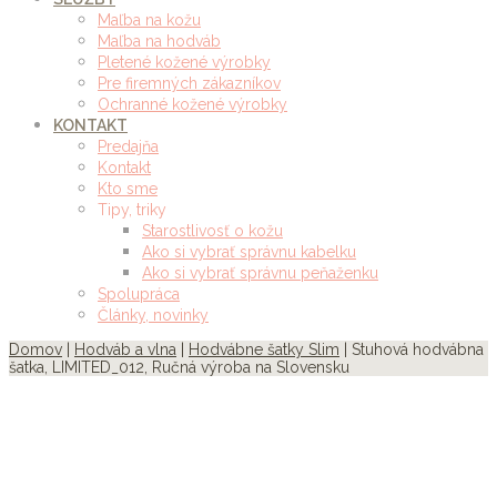
Maľba na kožu
Maľba na hodváb
Pletené kožené výrobky
Pre firemných zákazníkov
Ochranné kožené výrobky
KONTAKT
Predajňa
Kontakt
Kto sme
Tipy, triky
Starostlivosť o kožu
Ako si vybrať správnu kabelku
Ako si vybrať správnu peňaženku
Spolupráca
Články, novinky
Domov
|
Hodváb a vlna
|
Hodvábne šatky Slim
| Stuhová hodvábna
šatka, LIMITED_012, Ručná výroba na Slovensku