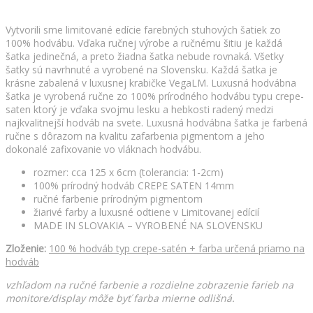
Vytvorili sme limitované edície farebných stuhových šatiek zo
100% hodvábu. Vďaka ručnej výrobe a ručnému šitiu je každá
šatka jedinečná, a preto žiadna šatka nebude rovnaká. Všetky
šatky sú navrhnuté a vyrobené na Slovensku. Každá šatka je
krásne zabalená v luxusnej krabičke VegaLM. Luxusná hodvábna
šatka je vyrobená ručne zo 100% prírodného hodvábu typu crepe-
saten ktorý je vďaka svojmu lesku a hebkosti radený medzi
najkvalitnejší hodváb na svete. Luxusná hodvábna šatka je farbená
ručne s dôrazom na kvalitu zafarbenia pigmentom a jeho
dokonalé zafixovanie vo vláknach hodvábu.
rozmer: cca 125 x 6cm (tolerancia: 1-2cm)
100% prírodný hodváb CREPE SATEN 14mm
ručné farbenie prírodným pigmentom
žiarivé farby a luxusné odtiene v Limitovanej edícií
MADE IN SLOVAKIA – VYROBENÉ NA SLOVENSKU
Zloženie:
100 % hodváb typ crepe-satén + farba určená priamo na
hodváb
vzhľadom na ručné farbenie a rozdielne zobrazenie farieb na
monitore/display môže byť farba mierne odlišná.