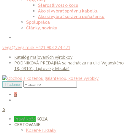
Starostlivosť o kožu
Ako si vybrať správnu kabelku
Ako si vybrať správnu peňaženku
Spolupráca
Články, novinky
vega@vegalm.sk
+421 903 274 471
Katalóg maľovaných výrobkov
PODNIKOVÁ PREDAJŇA sa nachádza na ulici Vajanského
18, 03101, Liptovský Mikuláš
0
0
Pravá koža
KOŽA
CESTOVANIE
Kožené ruksaky