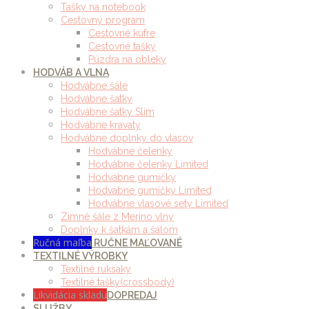
Tašky na notebook
Cestovný program
Cestovné kufre
Cestovné tašky
Púzdra na obleky
HODVÁB A VLNA
Hodvábne šále
Hodvábne šatky
Hodvábne šatky Slim
Hodvábne kravaty
Hodvábne doplnky do vlasov
Hodvábne čelenky
Hodvábne čelenky Limited
Hodvábne gumičky
Hodvábne gumičky Limited
Hodvábne vlasové sety Limited
Zimné šále z Merino vlny
Doplnky k šatkám a šálom
Ručná maľba
RUČNE MAĽOVANÉ
TEXTILNÉ VÝROBKY
Textilné ruksaky
Textilné tašky(crossbody)
Likvidácia skladu
DOPREDAJ
SLUŽBY