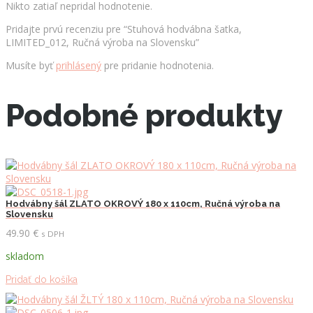
Nikto zatiaľ nepridal hodnotenie.
Pridajte prvú recenziu pre “Stuhová hodvábna šatka,
LIMITED_012, Ručná výroba na Slovensku”
Musíte byť
prihlásený
pre pridanie hodnotenia.
Podobné produkty
Hodvábny šál ZLATO OKROVÝ 180 x 110cm, Ručná výroba na
Slovensku
49.90
€
s DPH
skladom
Pridať do košíka