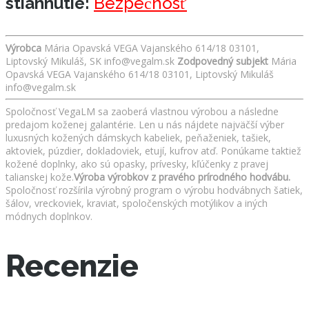
stiahnutie:
Bezpečnosť
Výrobca
Mária Opavská VEGA Vajanského 614/18 03101,
Liptovský Mikuláš, SK info@vegalm.sk
Zodpovedný subjekt
Mária
Opavská VEGA Vajanského 614/18 03101, Liptovský Mikuláš
info@vegalm.sk
Spoločnosť VegaLM sa zaoberá vlastnou výrobou a následne
predajom koženej galantérie. Len u nás nájdete najväčší výber
luxusných kožených dámskych kabeliek, peňaženiek, tašiek,
aktoviek, púzdier, dokladoviek, etují, kufrov atď. Ponúkame taktiež
kožené doplnky, ako sú opasky, prívesky, kľúčenky z pravej
talianskej kože.
Výroba výrobkov z pravého prírodného hodvábu.
Spoločnosť rozšírila výrobný program o výrobu hodvábnych šatiek,
šálov, vreckoviek, kraviat, spoločenských motýlikov a iných
módnych doplnkov.
Recenzie