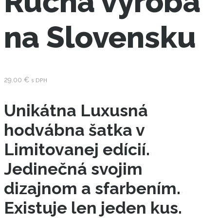
Ručná výroba
na Slovensku
29.00
€
s DPH
Unikátna Luxusná
hodvábna šatka v
Limitovanej edícií.
Jedinečná svojim
dizajnom a sfarbením.
Existuje len jeden kus.