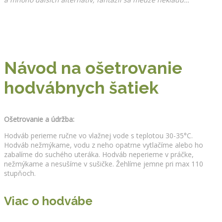
Návod na ošetrovanie
hodvábnych šatiek
Ošetrovanie a údržba:
Hodváb perieme ručne vo vlažnej vode s teplotou 30-35°C.
Hodváb nežmýkame, vodu z neho opatrne vytlačíme alebo ho
zabalíme do suchého uteráka. Hodváb neperieme v práčke,
nežmýkame a nesušíme v sušičke. Žehlíme jemne pri max 110
stupňoch.
Viac o hodvábe