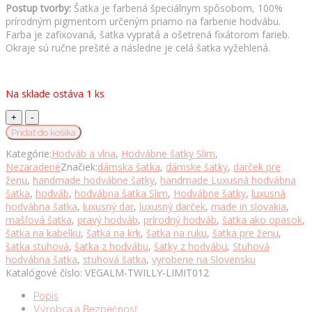
Postup tvorby:
Šatka je farbená špeciálnym spôsobom, 100%
prírodným pigmentom určeným priamo na farbenie hodvábu.
Farba je zafixovaná, šatka vypratá a ošetrená fixátorom farieb.
Okraje sú ručne prešité a následne je celá šatka vyžehlená.
Na sklade ostáva 1 ks
Stuhová
hodvábna
Pridať do košíka
šatka,
Kategórie:
Hodváb a vlna
,
Hodvábne šatky Slim
,
LIMITED_012,
Nezaradené
Značiek:
dámska šatka
,
dámske šatky
,
darček pre
Ručná
ženu
,
handmade hodvábne šatky
,
handmade Luxusná hodvábna
výroba
šatka
,
hodváb
,
hodvábna šatka Slim
,
Hodvábne šatky
,
luxusná
na
hodvábna šatka
,
luxusný dar
,
luxusný darček
,
made in slovakia
,
Slovensku
mašľová šatka
,
pravý hodváb
,
prírodný hodváb
,
šatka ako opasok
,
množstvo
šatka na kabelku
,
šatka na krk
,
šatka na ruku
,
šatka pre ženu
,
šatka stuhová
,
šatka z hodvábu
,
šatky z hodvábu
,
Stuhová
hodvábna šatka
,
stuhová šatka
,
vyrobene na Slovensku
Katalógové číslo:
VEGALM-TWILLY-LIMIT012
Popis
Výrobca a Bezpečnosť