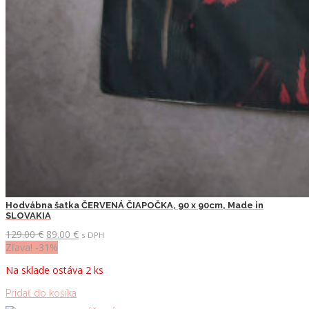
Hodvábna šatka ČERVENÁ ČIAPOČKA, 90 x 90cm, Made in
SLOVAKIA
Pôvodná
Aktuálna
129.00
€
89.00
€
s DPH
cena
cena
Zľava! -31%
bola:
je:
Na sklade ostáva 2 ks
129.00 €.
89.00 €.
Pridať do košíka