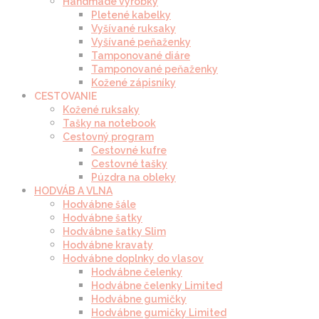
Handmade výrobky
Pletené kabelky
Vyšívané ruksaky
Vyšívané peňaženky
Tamponované diáre
Tamponované peňaženky
Kožené zápisníky
CESTOVANIE
Kožené ruksaky
Tašky na notebook
Cestovný program
Cestovné kufre
Cestovné tašky
Púzdra na obleky
HODVÁB A VLNA
Hodvábne šále
Hodvábne šatky
Hodvábne šatky Slim
Hodvábne kravaty
Hodvábne doplnky do vlasov
Hodvábne čelenky
Hodvábne čelenky Limited
Hodvábne gumičky
Hodvábne gumičky Limited