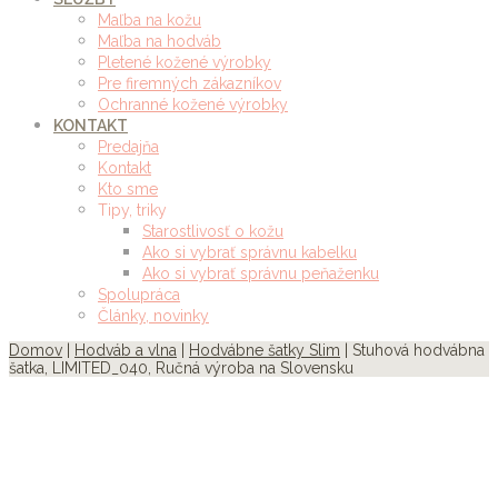
Maľba na kožu
Maľba na hodváb
Pletené kožené výrobky
Pre firemných zákazníkov
Ochranné kožené výrobky
KONTAKT
Predajňa
Kontakt
Kto sme
Tipy, triky
Starostlivosť o kožu
Ako si vybrať správnu kabelku
Ako si vybrať správnu peňaženku
Spolupráca
Články, novinky
Domov
|
Hodváb a vlna
|
Hodvábne šatky Slim
| Stuhová hodvábna
šatka, LIMITED_040, Ručná výroba na Slovensku