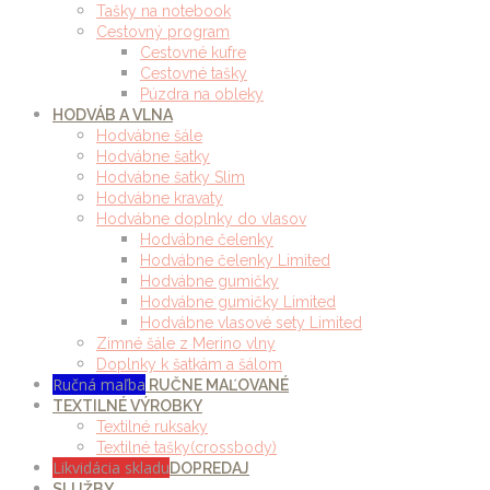
Tašky na notebook
Cestovný program
Cestovné kufre
Cestovné tašky
Púzdra na obleky
HODVÁB A VLNA
Hodvábne šále
Hodvábne šatky
Hodvábne šatky Slim
Hodvábne kravaty
Hodvábne doplnky do vlasov
Hodvábne čelenky
Hodvábne čelenky Limited
Hodvábne gumičky
Hodvábne gumičky Limited
Hodvábne vlasové sety Limited
Zimné šále z Merino vlny
Doplnky k šatkám a šálom
Ručná maľba
RUČNE MAĽOVANÉ
TEXTILNÉ VÝROBKY
Textilné ruksaky
Textilné tašky(crossbody)
Likvidácia skladu
DOPREDAJ
SLUŽBY