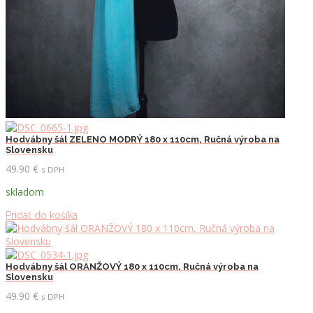
Hodvábny šál ZELENO MODRÝ 180 x 110cm, Ručná výroba na
Slovensku
49.90
€
s DPH
skladom
Pridať do košíka
Hodvábny šál ORANŽOVÝ 180 x 110cm, Ručná výroba na
Slovensku
49.90
€
s DPH