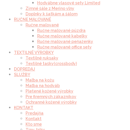
Hodvábne vlasové sety Limited
Zimné šále z Merino vlny
Doplnky k šatkám a šálom
RUČNE MAĽOVANÉ
Ručne maľované
Ručne maľované púzdra
Ručne maľované kabelky
Ručne maľované peňaženky
Ručne maľované office sety
TEXTILNÉ VÝROBKY
Textilné ruksaky
Textilné tašky(crossbody)
DOPREDAJ
SLUŽBY
Maľba na kožu
Maľba na hodváb
Pletené kožené výrobky
Pre firemných zákazníkov
Ochranné kožené výrobky
KONTAKT
Predajňa
Kontakt
Kto sme
Tipy, triky