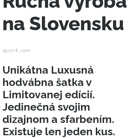
Ručná výroba
na Slovensku
29.00
€
s DPH
Unikátna Luxusná
hodvábna šatka v
Limitovanej edícií.
Jedinečná svojim
dizajnom a sfarbením.
Existuje len jeden kus.