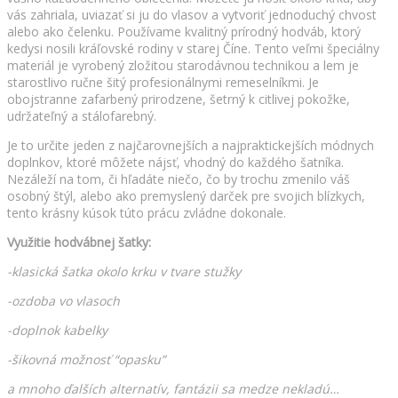
vás zahriala, uviazať si ju do vlasov a vytvoriť jednoduchý chvost
alebo ako čelenku. Používame kvalitný prírodný hodváb, ktorý
kedysi nosili kráľovské rodiny v starej Číne. Tento veľmi špeciálny
materiál je vyrobený zložitou starodávnou technikou a lem je
starostlivo ručne šitý profesionálnymi remeselníkmi. Je
obojstranne zafarbený prirodzene, šetrný k citlivej pokožke,
udržateľný a stálofarebný.
Je to určite jeden z najčarovnejších a najpraktickejších módnych
doplnkov, ktoré môžete nájsť, vhodný do každého šatníka.
Nezáleží na tom, či hľadáte niečo, čo by trochu zmenilo váš
osobný štýl, alebo ako premyslený darček pre svojich blízkych,
tento krásny kúsok túto prácu zvládne dokonale.
Využitie hodvábnej šatky:
-klasická šatka okolo krku v tvare stužky
-ozdoba vo vlasoch
-doplnok kabelky
-šikovná možnosť “opasku”
a mnoho ďalších alternatív, fantázii sa medze nekladú…