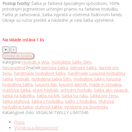
Postup tvorby:
Šatka je farbená špeciálnym spôsobom, 100%
prírodným pigmentom určeným priamo na farbenie hodvábu.
Farba je zafixovaná, šatka vypratá a ošetrená fixátorom farieb.
Okraje sú ručne prešité a následne je celá šatka vyžehlená.
Na sklade ostáva 1 ks
Stuhová
hodvábna
Pridať do košíka
šatka,
Kategórie:
Hodváb a vlna
,
Hodvábne šatky Slim
,
LIMITED_040,
Nezaradené
Značiek:
dámska šatka
,
dámske šatky
,
darček pre
Ručná
ženu
,
handmade hodvábne šatky
,
handmade Luxusná hodvábna
výroba
šatka
,
hodváb
,
hodvábna šatka Slim
,
Hodvábne šatky
,
luxusná
na
hodvábna šatka
,
luxusný dar
,
luxusný darček
,
made in slovakia
,
Slovensku
mašľová šatka
,
pravý hodváb
,
prírodný hodváb
,
šatka ako opasok
,
množstvo
šatka na kabelku
,
šatka na krk
,
šatka na ruku
,
šatka pre ženu
,
šatka stuhová
,
šatka z hodvábu
,
šatky z hodvábu
,
Stuhová
hodvábna šatka
,
stuhová šatka
,
vyrobene na Slovensku
Katalógové číslo:
VEGALM-TWILLY-LIMIT040
Popis
Výrobca a Bezpečnosť