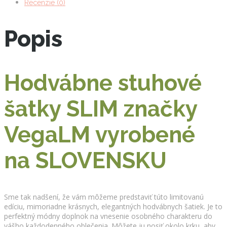
Recenzie (0)
Popis
Hodvábne stuhové
šatky SLIM značky
VegaLM vyrobené
na SLOVENSKU
Sme tak nadšení, že vám môžeme predstaviť túto limitovanú
edíciu, mimoriadne krásnych, elegantných hodvábnych šatiek. Je to
perfektný módny doplnok na vnesenie osobného charakteru do
vášho každodenného oblečenia. Môžete ju nosiť okolo krku, aby