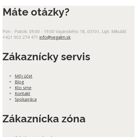
Máte otázky?
Pon - Piatok: 09:00 - 19:00
Vajanského 18, 03101, Lipt. Mikuláš
+421 903 274 471
info@vegalm.sk
Zákaznícky servis
Môj účet
Blog
Kto sme
Kontakt
Spolupráca
Zákaznícka zóna