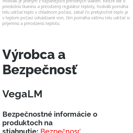
Hodváb je jedným z najsilnejších prírodných vlákien. Keďže ide o
priedušnú tkaninu a prirodzený regulátor teploty, hodváb pomáha
telu udržať teplo v chladnom počasí, zatiaľ čo prebytočné teplo je
v teplom počasí odvádzané von, čím pomáha vášmu telu udržať si
príjemnú a prirodzenú teplotu.
Výrobca a
Bezpečnosť
VegaLM
Bezpečnostné informácie o
produktoch na
stiahnutie:
Bezpečnosť