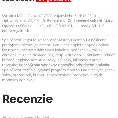
Výrobca
Mária Opavská VEGA Vajanského 614/18 03101,
Liptovský Mikuláš, SK info@vegalm.sk
Zodpovedný subjekt
Mária
Opavská VEGA Vajanského 614/18 03101, Liptovský Mikuláš
info@vegalm.sk
Spoločnosť VegaLM sa zaoberá vlastnou výrobou a následne
predajom koženej galantérie. Len u nás nájdete najväčší výber
luxusných kožených dámskych kabeliek, peňaženiek, tašiek,
aktoviek, púzdier, dokladoviek, etují, kufrov atď. Ponúkame taktiež
kožené doplnky, ako sú opasky, prívesky, kľúčenky z pravej
talianskej kože.
Výroba výrobkov z pravého prírodného hodvábu.
Spoločnosť rozšírila výrobný program o výrobu hodvábnych šatiek,
šálov, vreckoviek, kraviat, spoločenských motýlikov a iných
módnych doplnkov.
Recenzie
Nikto zatiaľ nepridal hodnotenie.