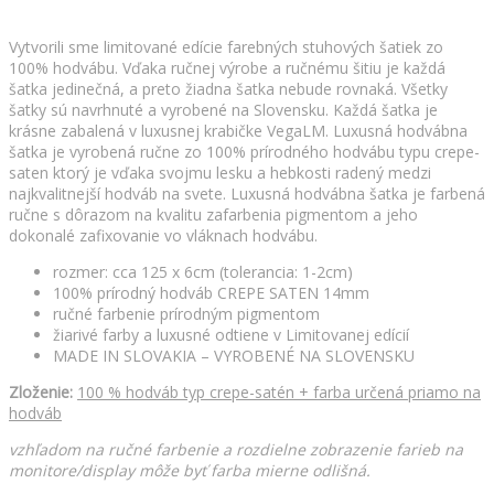
Vytvorili sme limitované edície farebných stuhových šatiek zo
100% hodvábu. Vďaka ručnej výrobe a ručnému šitiu je každá
šatka jedinečná, a preto žiadna šatka nebude rovnaká. Všetky
šatky sú navrhnuté a vyrobené na Slovensku. Každá šatka je
krásne zabalená v luxusnej krabičke VegaLM. Luxusná hodvábna
šatka je vyrobená ručne zo 100% prírodného hodvábu typu crepe-
saten ktorý je vďaka svojmu lesku a hebkosti radený medzi
najkvalitnejší hodváb na svete. Luxusná hodvábna šatka je farbená
ručne s dôrazom na kvalitu zafarbenia pigmentom a jeho
dokonalé zafixovanie vo vláknach hodvábu.
rozmer: cca 125 x 6cm (tolerancia: 1-2cm)
100% prírodný hodváb CREPE SATEN 14mm
ručné farbenie prírodným pigmentom
žiarivé farby a luxusné odtiene v Limitovanej edícií
MADE IN SLOVAKIA – VYROBENÉ NA SLOVENSKU
Zloženie:
100 % hodváb typ crepe-satén + farba určená priamo na
hodváb
vzhľadom na ručné farbenie a rozdielne zobrazenie farieb na
monitore/display môže byť farba mierne odlišná.