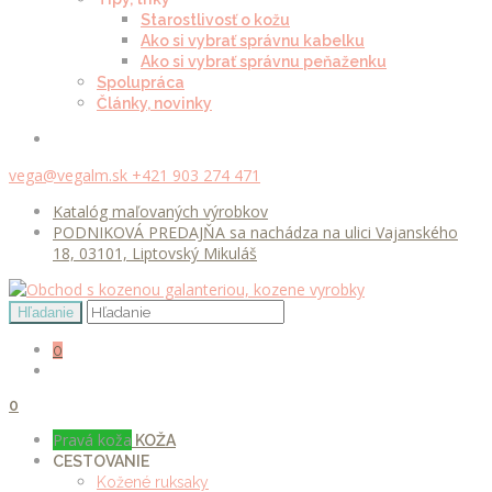
Starostlivosť o kožu
Ako si vybrať správnu kabelku
Ako si vybrať správnu peňaženku
Spolupráca
Články, novinky
vega@vegalm.sk
+421 903 274 471
Katalóg maľovaných výrobkov
PODNIKOVÁ PREDAJŇA sa nachádza na ulici Vajanského
18, 03101, Liptovský Mikuláš
0
0
Pravá koža
KOŽA
CESTOVANIE
Kožené ruksaky