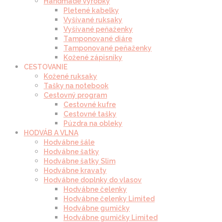
Handmade výrobky
Pletené kabelky
Vyšívané ruksaky
Vyšívané peňaženky
Tamponované diáre
Tamponované peňaženky
Kožené zápisníky
CESTOVANIE
Kožené ruksaky
Tašky na notebook
Cestovný program
Cestovné kufre
Cestovné tašky
Púzdra na obleky
HODVÁB A VLNA
Hodvábne šále
Hodvábne šatky
Hodvábne šatky Slim
Hodvábne kravaty
Hodvábne doplnky do vlasov
Hodvábne čelenky
Hodvábne čelenky Limited
Hodvábne gumičky
Hodvábne gumičky Limited