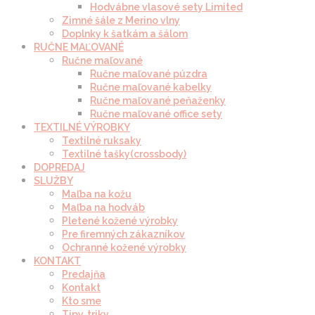
Hodvábne vlasové sety Limited
Zimné šále z Merino vlny
Doplnky k šatkám a šálom
RUČNE MAĽOVANÉ
Ručne maľované
Ručne maľované púzdra
Ručne maľované kabelky
Ručne maľované peňaženky
Ručne maľované office sety
TEXTILNÉ VÝROBKY
Textilné ruksaky
Textilné tašky(crossbody)
DOPREDAJ
SLUŽBY
Maľba na kožu
Maľba na hodváb
Pletené kožené výrobky
Pre firemných zákazníkov
Ochranné kožené výrobky
KONTAKT
Predajňa
Kontakt
Kto sme
Tipy, triky