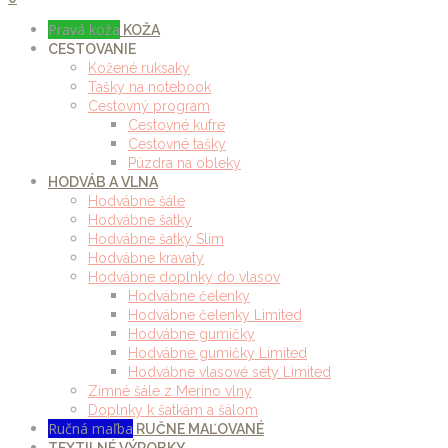
Pravá koža
KOŽA
CESTOVANIE
Kožené ruksaky
Tašky na notebook
Cestovný program
Cestovné kufre
Cestovné tašky
Púzdra na obleky
HODVÁB A VLNA
Hodvábne šále
Hodvábne šatky
Hodvábne šatky Slim
Hodvábne kravaty
Hodvábne doplnky do vlasov
Hodvábne čelenky
Hodvábne čelenky Limited
Hodvábne gumičky
Hodvábne gumičky Limited
Hodvábne vlasové sety Limited
Zimné šále z Merino vlny
Doplnky k šatkám a šálom
Ručná maľba
RUČNE MAĽOVANÉ