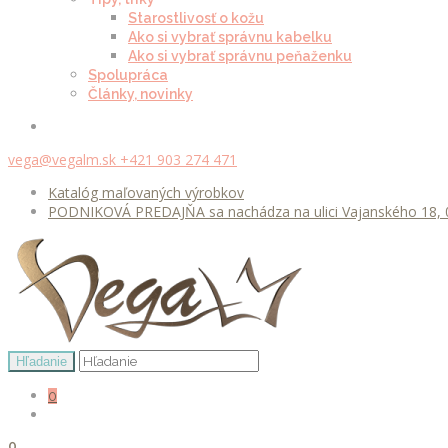
Starostlivosť o kožu
Ako si vybrať správnu kabelku
Ako si vybrať správnu peňaženku
Spolupráca
Články, novinky
vega@vegalm.sk
+421 903 274 471
Katalóg maľovaných výrobkov
PODNIKOVÁ PREDAJŇA sa nachádza na ulici Vajanského 18, 0
0
0