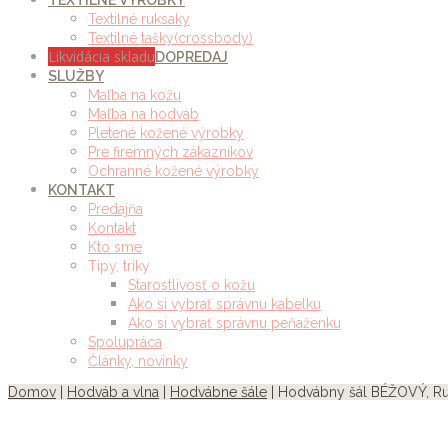
TEXTILNÉ VÝROBKY
Textilné ruksaky
Textilné tašky(crossbody)
Likvidácia skladu
DOPREDAJ
SLUŽBY
Maľba na kožu
Maľba na hodváb
Pletené kožené výrobky
Pre firemných zákazníkov
Ochranné kožené výrobky
KONTAKT
Predajňa
Kontakt
Kto sme
Tipy, triky
Starostlivosť o kožu
Ako si vybrať správnu kabelku
Ako si vybrať správnu peňaženku
Spolupráca
Články, novinky
Domov
|
Hodváb a vlna
|
Hodvábne šále
| Hodvábny šál BÉŽOVÝ, Ru