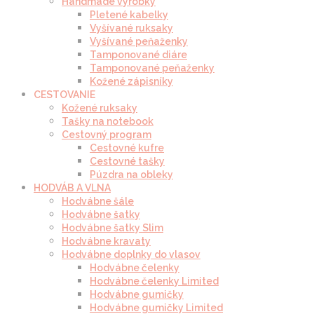
Handmade výrobky
Pletené kabelky
Vyšívané ruksaky
Vyšívané peňaženky
Tamponované diáre
Tamponované peňaženky
Kožené zápisníky
CESTOVANIE
Kožené ruksaky
Tašky na notebook
Cestovný program
Cestovné kufre
Cestovné tašky
Púzdra na obleky
HODVÁB A VLNA
Hodvábne šále
Hodvábne šatky
Hodvábne šatky Slim
Hodvábne kravaty
Hodvábne doplnky do vlasov
Hodvábne čelenky
Hodvábne čelenky Limited
Hodvábne gumičky
Hodvábne gumičky Limited