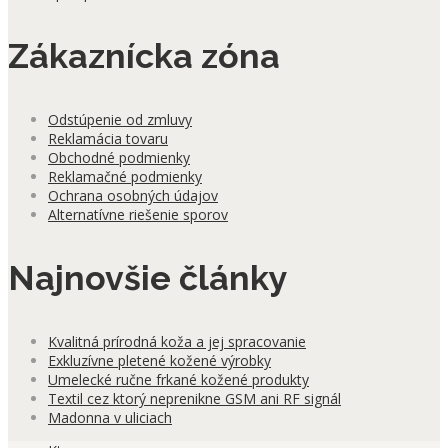
Zákaznícka zóna
Odstúpenie od zmluvy
Reklamácia tovaru
Obchodné podmienky
Reklamačné podmienky
Ochrana osobných údajov
Alternatívne riešenie sporov
Najnovšie články
Kvalitná prírodná koža a jej spracovanie
Exkluzívne pletené kožené výrobky
Umelecké ručne frkané kožené produkty
Textil cez ktorý neprenikne GSM ani RF signál
Madonna v uliciach