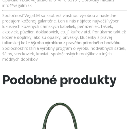
info@vegalm.sk
Spoločnosť VegaLM sa zaoberá vlastnou výrobou a následne
predajom koženej galantérie. Len u nás nájdete najväčší výber
luxusných kožených dámskych kabeliek, peňaženiek, tašiek,
aktoviek, púzdier, dokladoviek, etují, kufrov atď. Ponúkame taktiež
kožené doplnky, ako sú opasky, prívesky, kľúčenky z pravej
talianskej kože.
Výroba výrobkov z pravého prírodného hodvábu.
Spoločnosť rozšírila výrobný program o výrobu hodvábnych šatiek,
šálov, vreckoviek, kraviat, spoločenských motýlikov a iných
módnych doplnkov.
Podobné produkty