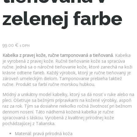
zelenej farbe
99.00
€
s DPH
Kabelka z pravej kože, ručne tamponovaná a tieňovaná
. Kabelka
je vyrobená z pravej kože. Ručné tieňovanie kože sa spracúva
ručne. Jedná sa o náročné tieňovanie kože, ktoré zanechá na koži
krásne odtiene farieb. Každý výrobok, ktorý je ručne tieňovaný je
zároveň umeleckým dielom. Tamponovanie prebieha taktiež
ručne. Produkt sa farbí ručne morskou hubkou.
Módný a unikátny model kabelky, ktorý sa dá nosiť v ruke alebo na
pleci. Ošetruje sa bežnými prípravkami na kožené výrobky, aspoň
raz za rok. Tým sa dosiahne niekoľko ročná životnosť pri bežnom
dennom nosení. Táto nádherná kožená kabelka je ručne
spracovaná s láskou. Vyrobená z kvalitnej prírodnej kože
pochádzajúcej z Talianska.
Materiál: pravá prírodná koža