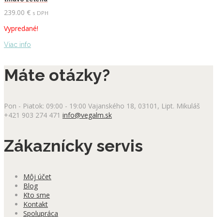
239.00
€
s DPH
Vypredané!
Viac info
Máte otázky?
Pon - Piatok: 09:00 - 19:00
Vajanského 18, 03101, Lipt. Mikuláš
+421 903 274 471
info@vegalm.sk
Zákaznícky servis
Môj účet
Blog
Kto sme
Kontakt
Spolupráca