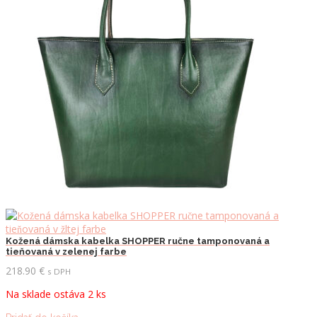
Kožená dámska kabelka SHOPPER ručne tamponovaná a
tieňovaná v zelenej farbe
218.90
€
s DPH
Na sklade ostáva 2 ks