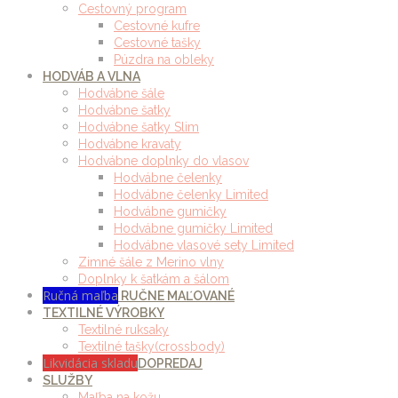
Cestovný program
Cestovné kufre
Cestovné tašky
Púzdra na obleky
HODVÁB A VLNA
Hodvábne šále
Hodvábne šatky
Hodvábne šatky Slim
Hodvábne kravaty
Hodvábne doplnky do vlasov
Hodvábne čelenky
Hodvábne čelenky Limited
Hodvábne gumičky
Hodvábne gumičky Limited
Hodvábne vlasové sety Limited
Zimné šále z Merino vlny
Doplnky k šatkám a šálom
Ručná maľba
RUČNE MAĽOVANÉ
TEXTILNÉ VÝROBKY
Textilné ruksaky
Textilné tašky(crossbody)
Likvidácia skladu
DOPREDAJ
SLUŽBY
Maľba na kožu