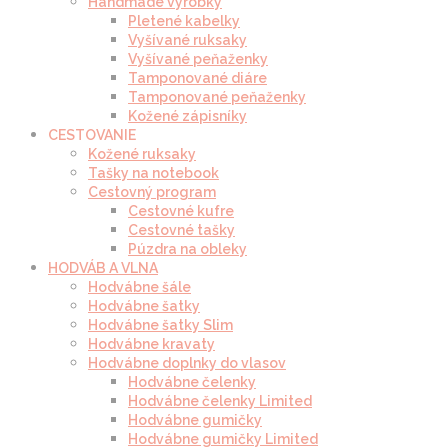
Handmade výrobky
Pletené kabelky
Vyšívané ruksaky
Vyšívané peňaženky
Tamponované diáre
Tamponované peňaženky
Kožené zápisníky
CESTOVANIE
Kožené ruksaky
Tašky na notebook
Cestovný program
Cestovné kufre
Cestovné tašky
Púzdra na obleky
HODVÁB A VLNA
Hodvábne šále
Hodvábne šatky
Hodvábne šatky Slim
Hodvábne kravaty
Hodvábne doplnky do vlasov
Hodvábne čelenky
Hodvábne čelenky Limited
Hodvábne gumičky
Hodvábne gumičky Limited