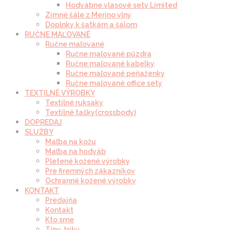
Hodvábne vlasové sety Limited
Zimné šále z Merino vlny
Doplnky k šatkám a šálom
RUČNE MAĽOVANÉ
Ručne maľované
Ručne maľované púzdra
Ručne maľované kabelky
Ručne maľované peňaženky
Ručne maľované office sety
TEXTILNÉ VÝROBKY
Textilné ruksaky
Textilné tašky(crossbody)
DOPREDAJ
SLUŽBY
Maľba na kožu
Maľba na hodváb
Pletené kožené výrobky
Pre firemných zákazníkov
Ochranné kožené výrobky
KONTAKT
Predajňa
Kontakt
Kto sme
Tipy, triky