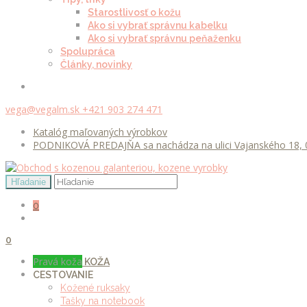
Starostlivosť o kožu
Ako si vybrať správnu kabelku
Ako si vybrať správnu peňaženku
Spolupráca
Články, novinky
vega@vegalm.sk
+421 903 274 471
Katalóg maľovaných výrobkov
PODNIKOVÁ PREDAJŇA sa nachádza na ulici Vajanského 18, 0
0
0
Pravá koža
KOŽA
CESTOVANIE
Kožené ruksaky
Tašky na notebook