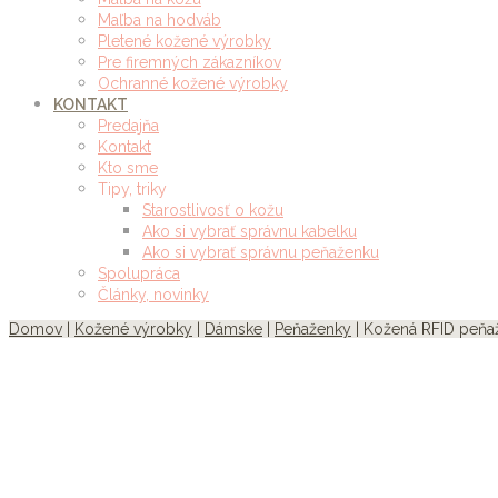
Maľba na hodváb
Pletené kožené výrobky
Pre firemných zákazníkov
Ochranné kožené výrobky
KONTAKT
Predajňa
Kontakt
Kto sme
Tipy, triky
Starostlivosť o kožu
Ako si vybrať správnu kabelku
Ako si vybrať správnu peňaženku
Spolupráca
Články, novinky
Domov
|
Kožené výrobky
|
Dámske
|
Peňaženky
| Kožená RFID peňaž