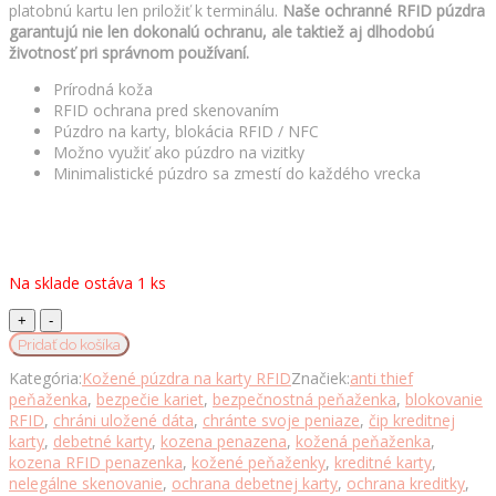
platobnú kartu len priložiť k terminálu.
Naše ochranné RFID púzdra
garantujú nie len dokonalú ochranu, ale taktiež aj dlhodobú
životnosť pri správnom používaní.
Prírodná koža
RFID ochrana pred skenovaním
Púzdro na karty, blokácia RFID / NFC
Možno využiť ako púzdro na vizitky
Minimalistické púzdro sa zmestí do každého vrecka
Na sklade ostáva 1 ks
Kožené
RFID
Pridať do košíka
púzdro
Kategória:
Kožené púzdra na karty RFID
Značiek:
anti thief
vybavené
peňaženka
,
bezpečie kariet
,
bezpečnostná peňaženka
,
blokovanie
blokáciou
RFID
,
chráni uložené dáta
,
chránte svoje peniaze
,
čip kreditnej
RFID
karty
,
debetné karty
,
kozena penazena
,
kožená peňaženka
,
/
kozena RFID penazenka
,
kožené peňaženky
,
kreditné karty
,
NFC,
nelegálne skenovanie
,
ochrana debetnej karty
,
ochrana kreditky
,
khaki