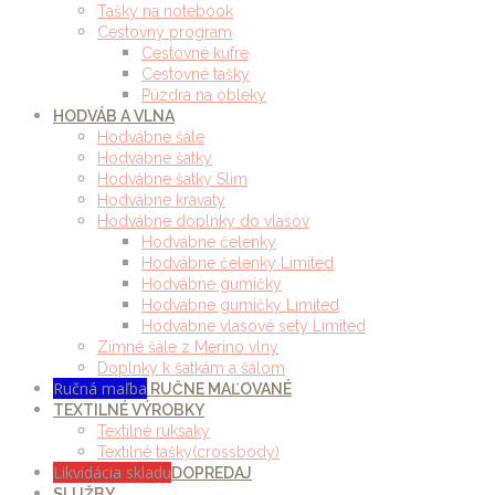
Tašky na notebook
Cestovný program
Cestovné kufre
Cestovné tašky
Púzdra na obleky
HODVÁB A VLNA
Hodvábne šále
Hodvábne šatky
Hodvábne šatky Slim
Hodvábne kravaty
Hodvábne doplnky do vlasov
Hodvábne čelenky
Hodvábne čelenky Limited
Hodvábne gumičky
Hodvábne gumičky Limited
Hodvábne vlasové sety Limited
Zimné šále z Merino vlny
Doplnky k šatkám a šálom
Ručná maľba
RUČNE MAĽOVANÉ
TEXTILNÉ VÝROBKY
Textilné ruksaky
Textilné tašky(crossbody)
Likvidácia skladu
DOPREDAJ
SLUŽBY