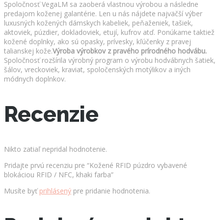
Spoločnosť VegaLM sa zaoberá vlastnou výrobou a následne
predajom koženej galantérie. Len u nás nájdete najväčší výber
luxusných kožených dámskych kabeliek, peňaženiek, tašiek,
aktoviek, púzdier, dokladoviek, etují, kufrov atď. Ponúkame taktiež
kožené doplnky, ako sú opasky, prívesky, kľúčenky z pravej
talianskej kože.
Výroba výrobkov z pravého prírodného hodvábu.
Spoločnosť rozšírila výrobný program o výrobu hodvábnych šatiek,
šálov, vreckoviek, kraviat, spoločenských motýlikov a iných
módnych doplnkov.
Recenzie
Nikto zatiaľ nepridal hodnotenie.
Pridajte prvú recenziu pre “Kožené RFID púzdro vybavené
blokáciou RFID / NFC, khaki farba”
Musíte byť
prihlásený
pre pridanie hodnotenia.