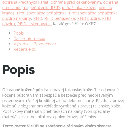
ochrana kreditných kariet
,
ochrana pred oskenovaním
,
ochrana
farba
pred zlodejmi
,
peňaženka RFID
,
peňaženka z kože
,
pokus o
množstvo
krádež
,
Proti špionážna peňaženka
,
Protišpionážna peňaženka
,
puzdro na karty
,
RFID
,
RFID peňaženka
,
RFID púzdra
,
RFID
púzdro
,
RFID – skenovanie
Katalógové číslo:
OKP7
Popis
Ďalšie informácie
Výrobca a Bezpečnosť
Recenzie (0)
Popis
Ochranné kožené púzdra z pravej talianskej kože.
Tieto luxusné
kožené púzdra vám zabezpečia bezpečie pred neopraveným
oskenovaním Vašej kreditnej alebo debetnej karty. Púzdra z pravej
kože sú v elegantnom vzhľade vyrobené z pravej talianskej kože.
Podšívkový materiál v priehradkách na karty tvorí špeciálny
materiál z kvalitnej hliníkovo-polymérovej zlúčeniny.
Tento materiál slúži na zabránenie rádiovým vlnám skenera.