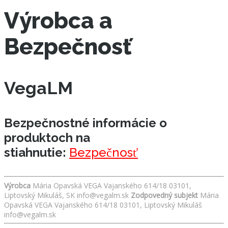
Výrobca a
Bezpečnosť
VegaLM
Bezpečnostné informácie o
produktoch na
stiahnutie:
Bezpečnosť
Výrobca
Mária Opavská VEGA Vajanského 614/18 03101,
Liptovský Mikuláš, SK info@vegalm.sk
Zodpovedný subjekt
Mária
Opavská VEGA Vajanského 614/18 03101, Liptovský Mikuláš
info@vegalm.sk