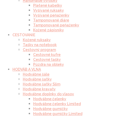
Handmade výrobky
Pletené kabelky
Vyšívané ruksaky
Vyšívané peňaženky
Tamponované diáre
Tamponované peňaženky
Kožené zápisníky
CESTOVANIE
Kožené ruksaky
Tašky na notebook
Cestovný program
Cestovné kufre
Cestovné tašky
Púzdra na obleky
HODVÁB A VLNA
Hodvábne šále
Hodvábne šatky
Hodvábne šatky Slim
Hodvábne kravaty
Hodvábne doplnky do vlasov
Hodvábne čelenky
Hodvábne čelenky Limited
Hodvábne gumičky
Hodvábne gumičky Limited