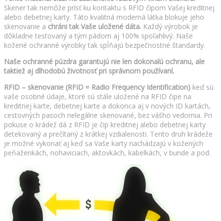
Skener tak nemôže prísť ku kontaktu s RFID čipom Vašej kreditnej
alebo debetnej karty. Táto kvalitná moderná látka blokuje jeho
skenovanie a
chráni tak Vaše uložené dáta.
Každý výrobok je
dôkladne testovaný a tým pádom aj 100% spoľahlivý. Naše
kožené ochranné výrobky tak spĺňajú bezpečnostné štandardy.
Naše ochranné púzdra garantujú nie len dokonalú ochranu, ale
taktiež aj dlhodobú životnosť pri správnom používaní.
RFID – skenovanie (RFID = Radio Frequency Identification)
keď sú
vaše osobné údaje, ktoré sú stále uložené na RFID čipe na
kreditnej karte, debetnej karte a dokonca aj v nových ID kartách,
cestovných pasoch nelegálne skenované, bez vášho vedomia. Pri
pokuse o krádež dá z RFID je čip kreditnej alebo debetnej karty
detekovaný a prečítaný z krátkej vzdialenosti. Tento druh krádeže
je možné vykonať aj keď sa Vaše karty nachádzajú v kožených
peňaženkách, nohaviciach, aktovkách, kabelkách, v bunde a pod.