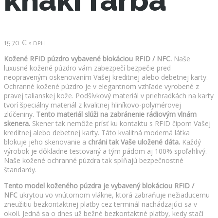
khaki farba
15.70
€
s DPH
Kožené RFID púzdro vybavené blokáciou RFID / NFC.
Naše
luxusné kožené púzdro vám zabezpečí bezpečie pred
neopraveným oskenovaním Vašej kreditnej alebo debetnej karty.
Ochranné kožené púzdro je v elegantnom vzhľade vyrobené z
pravej talianskej kože. Podšívkový materiál v priehradkách na karty
tvorí špeciálny materiál z kvalitnej hliníkovo-polymérovej
zlúčeniny.
Tento materiál slúži na zabránenie rádiovým vlnám
skenera.
Skener tak nemôže prísť ku kontaktu s RFID čipom Vašej
kreditnej alebo debetnej karty. Táto kvalitná moderná látka
blokuje jeho skenovanie a
chráni tak Vaše uložené dáta.
Každý
výrobok je dôkladne testovaný a tým pádom aj 100% spoľahlivý.
Naše kožené ochranné púzdra tak spĺňajú bezpečnostné
štandardy.
Tento model koženého púzdra je vybavený blokáciou RFID /
NFC
ukrytou vo vnútornom vlákne, ktorá zabraňuje nežiaducemu
zneužitiu bezkontaktnej platby cez terminál nachádzajúci sa v
okolí. Jedná sa o dnes už bežné bezkontaktné platby, kedy stačí