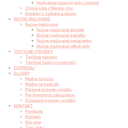
Hodvábne vlasové sety Limited
Zimné šále z Merino vlny
Doplnky k šatkám a šálom
RUČNE MAĽOVANÉ
Ručne maľované
Ručne maľované púzdra
Ručne maľované kabelky
Ručne maľované peňaženky
Ručne maľované office sety
TEXTILNÉ VÝROBKY
Textilné ruksaky
Textilné tašky(crossbody)
DOPREDAJ
SLUŽBY
Maľba na kožu
Maľba na hodváb
Pletené kožené výrobky
Pre firemných zákazníkov
Ochranné kožené výrobky
KONTAKT
Predajňa
Kontakt
Kto sme
Tipy, triky