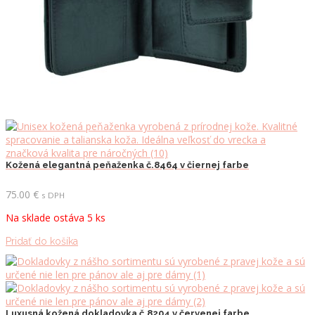
Kožená elegantná peňaženka č.8464 v čiernej farbe
75.00
€
s DPH
Na sklade ostáva 5 ks
Pridať do košíka
Luxusná kožená dokladovka č.8204 v červenej farbe