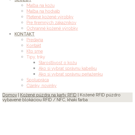
Maľba na kožu
Maľba na hodváb
Pletené kožené výrobky
Pre firemných zákazníkov
Ochranné kožené výrobky
KONTAKT
Predajňa
Kontakt
Kto sme
Tipy, triky
Starostlivosť o kožu
Ako si vybrať správnu kabelku
Ako si vybrať správnu peňaženku
Spolupráca
Články, novinky
Domov
|
Kožené púzdra na karty RFID
| Kožené RFID púzdro
vybavené blokáciou RFID / NFC, khaki farba