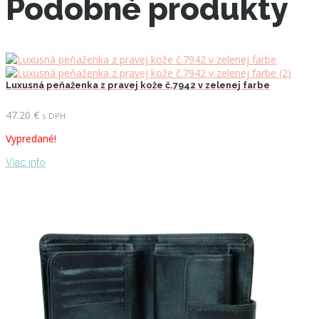
Podobné produkty
Luxusná peňaženka z pravej kože č.7942 v zelenej farbe
47.20
€
s DPH
Vypredané!
Viac info