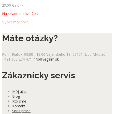
Možnosti
29.00
€
s DPH
si
Na sklade ostáva 2 ks
môžete
vybrať
Tento
Výber možností
na
produkt
stránke
má
produktu.
Máte otázky?
viacero
variantov.
Možnosti
si
Pon - Piatok: 09:00 - 19:00
Vajanského 18, 03101, Lipt. Mikuláš
môžete
+421 903 274 471
info@vegalm.sk
vybrať
na
stránke
Zákaznícky servis
produktu.
Môj účet
Blog
Kto sme
Kontakt
Spolupráca