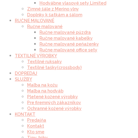
Hodvábne vlasové sety Limited
Zimné šále z Merino vlny
Doplnky k šatkám a šálom
RUČNE MAĽOVANÉ
Ručne maľované
Ručne maľované púzdra
Ručne maľované kabelky
Ručne maľované peňaženky
Ručne maľované office sety
TEXTILNÉ VÝROBKY
Textilné ruksaky
Textilné tašky(crossbody)
DOPREDAJ
SLUŽBY
Maľba na kožu
Maľba na hodváb
Pletené kožené výrobky
Pre firemných zákazníkov
Ochranné kožené výrobky
KONTAKT
Predajňa
Kontakt
Kto sme
Tipy, triky