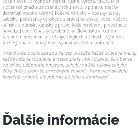
kože s vyše 30 ročnou tradíciou ručnej výroby. VEGALM je
slovenská značka založená v roku 1993. V ponuke značky
dominujú vysoko kvalitné kožené výrobky – opasky, tašky,
kabelky, peňaženky vyrobené z pravej talianskej kože. Kožené
pánske a dámske opasky z pravej kože vyrábame prevažne z
hovädzej usne. Opasky vyrobené na Slovensku v rôznom
farebnom prevedení a v rôznych štýloch a šírkach. Vyberte si
Kožený opasok, ktorý bude vyhovovať Vašim potrebám.
“Pravá koža pochádza zo zvieraťa, a keďže každé zviera je iné, aj
každá koža je rozdielna a nesie znaky individuality. Škrabance
od tŕňov, uštipnutie hmyzom, záhyby na šiji, tukové záhyby,
žilky, hrčky, jazvy sú prírodnými znakmi, ktoré neznevažujú
konečný výrobok, ale potvrdzujú jeho autentickosť”.
Ďalšie informácie