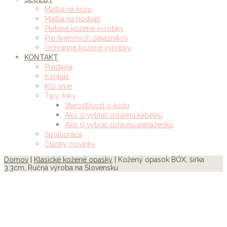
Maľba na kožu
Maľba na hodváb
Pletené kožené výrobky
Pre firemných zákazníkov
Ochranné kožené výrobky
KONTAKT
Predajňa
Kontakt
Kto sme
Tipy, triky
Starostlivosť o kožu
Ako si vybrať správnu kabelku
Ako si vybrať správnu peňaženku
Spolupráca
Články, novinky
Domov
|
Klasické kožené opasky
| Kožený opasok BOX, šírka
3.3cm, Ručná výroba na Slovensku