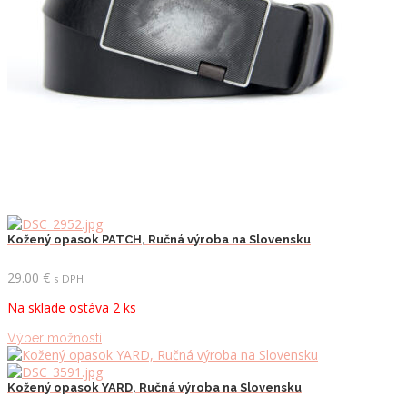
stránke
produktu.
Kožený opasok PATCH, Ručná výroba na Slovensku
29.00
€
s DPH
Na sklade ostáva 2 ks
Tento
Výber možností
produkt
má
viacero
Kožený opasok YARD, Ručná výroba na Slovensku
variantov.