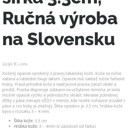
Ručná výroba
na Slovensku
24.90
€
s DPH
Kožený opasok vyrobený z pravej talianskej kože. Koža sa ručne
natiera a následne fixuje lakom. Opasok má. taktiež ručne farbené
hrany. Pravá prírodná koža a nadčasová pracka zaručí obdiv a
prestíž. Pracka disponuje zúbkami na uchytenie remeňa. Je teda
možné opasok rýchlo a jednoducho skrátiť. Meranie potrebnej
dĺžky v páse merajte VŽDY v mieste, kde nosíte nohavice (rozdiel v
páse a cez boky je značný). Šírka opaskov je 3.3 cm, hrúbka kože
býva v rozsahu 3 – 4 mm.
Šírka kože:
3.3 cm
Hrúbka kože:
3 – 4mm (v závislosti od farby)