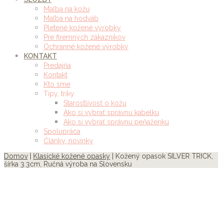
Maľba na kožu
Maľba na hodváb
Pletené kožené výrobky
Pre firemných zákazníkov
Ochranné kožené výrobky
KONTAKT
Predajňa
Kontakt
Kto sme
Tipy, triky
Starostlivosť o kožu
Ako si vybrať správnu kabelku
Ako si vybrať správnu peňaženku
Spolupráca
Články, novinky
Domov
|
Klasické kožené opasky
| Kožený opasok SILVER TRICK,
šírka 3.3cm, Ručná výroba na Slovensku