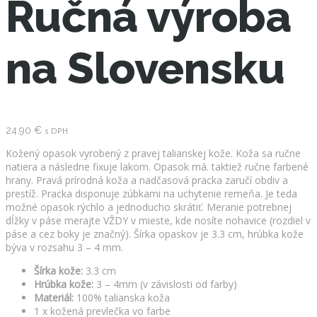
Ručná výroba
na Slovensku
24.90
€
s DPH
Kožený opasok vyrobený z pravej talianskej kože. Koža sa ručne
natiera a následne fixuje lakom. Opasok má. taktiež ručne farbené
hrany. Pravá prírodná koža a nadčasová pracka zaručí obdiv a
prestíž. Pracka disponuje zúbkami na uchytenie remeňa. Je teda
možné opasok rýchlo a jednoducho skrátiť. Meranie potrebnej
dĺžky v páse merajte VŽDY v mieste, kde nosíte nohavice (rozdiel v
páse a cez boky je značný). Šírka opaskov je 3.3 cm, hrúbka kože
býva v rozsahu 3 – 4 mm.
Šírka kože:
3.3 cm
Hrúbka kože:
3 – 4mm (v závislosti od farby)
Materiál:
100% talianska koža
1 x kožená prevlečka vo farbe