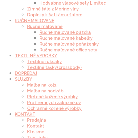
Hodvábne vlasové sety Limited
Zimné šále z Merino vlny
Doplnky k šatkám a šálom
RUČNE MAĽOVANÉ
Ručne maľované
Ručne maľované púzdra
Ručne maľované kabelky
Ručne maľované peňaženky
Ručne maľované office sety
TEXTILNÉ VÝROBKY
Textilné ruksaky
Textilné tašky(crossbody)
DOPREDAJ
SLUŽBY
Maľba na kožu
Maľba na hodváb
Pletené kožené výrobky
Pre firemných zákazníkov
Ochranné kožené výrobky
KONTAKT
Predajňa
Kontakt
Kto sme
Tipy, triky