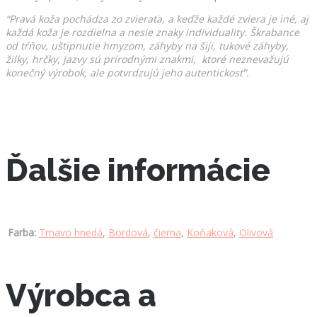
“Pravá koža pochádza zo zvieraťa, a keďže každé zviera je iné, aj
každá koža je rozdielna a nesie znaky individuality. Škrabance
od tŕňov, uštipnutie hmyzom, záhyby na šiji, tukové záhyby,
žilky, hrčky, jazvy sú prírodnými znakmi, ktoré neznevažujú
konečný výrobok, ale potvrdzujú jeho autentickosť”.
Ďalšie informácie
Farba:
Tmavo hnedá
,
Bordová
,
čierna
,
Koňaková
,
Olivová
Výrobca a