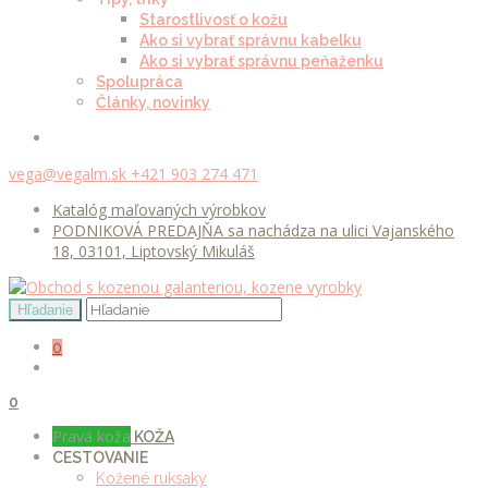
Starostlivosť o kožu
Ako si vybrať správnu kabelku
Ako si vybrať správnu peňaženku
Spolupráca
Články, novinky
vega@vegalm.sk
+421 903 274 471
Katalóg maľovaných výrobkov
PODNIKOVÁ PREDAJŇA sa nachádza na ulici Vajanského
18, 03101, Liptovský Mikuláš
0
0
Pravá koža
KOŽA
CESTOVANIE
Kožené ruksaky