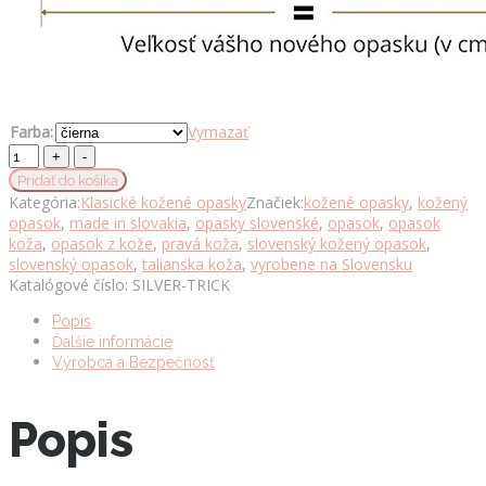
Farba:
Vymazať
Kožený
opasok
Pridať do košíka
SILVER
Kategória:
Klasické kožené opasky
Značiek:
kožené opasky
,
kožený
TRICK,
opasok
,
made in slovakia
,
opasky slovenské
,
opasok
,
opasok
šírka
koža
,
opasok z kože
,
pravá koža
,
slovenský kožený opasok
,
3.3cm,
slovenský opasok
,
talianska koža
,
vyrobene na Slovensku
Ručná
Katalógové číslo:
SILVER-TRICK
výroba
na
Popis
Slovensku
Ďalšie informácie
množstvo
Výrobca a Bezpečnosť
Popis