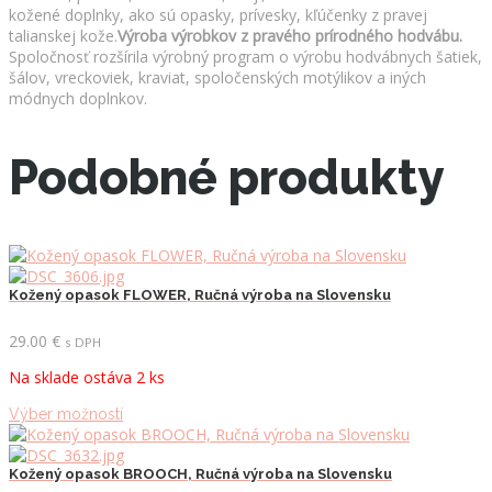
kožené doplnky, ako sú opasky, prívesky, kľúčenky z pravej
talianskej kože.
Výroba výrobkov z pravého prírodného hodvábu.
Spoločnosť rozšírila výrobný program o výrobu hodvábnych šatiek,
šálov, vreckoviek, kraviat, spoločenských motýlikov a iných
módnych doplnkov.
Podobné produkty
Kožený opasok FLOWER, Ručná výroba na Slovensku
29.00
€
s DPH
Na sklade ostáva 2 ks
Tento
Výber možností
produkt
má
viacero
Kožený opasok BROOCH, Ručná výroba na Slovensku