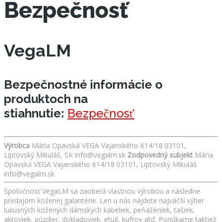
Bezpečnosť
VegaLM
Bezpečnostné informácie o
produktoch na
stiahnutie:
Bezpečnosť
Výrobca
Mária Opavská VEGA Vajanského 614/18 03101,
Liptovský Mikuláš, SK info@vegalm.sk
Zodpovedný subjekt
Mária
Opavská VEGA Vajanského 614/18 03101, Liptovský Mikuláš
info@vegalm.sk
Spoločnosť VegaLM sa zaoberá vlastnou výrobou a následne
predajom koženej galantérie. Len u nás nájdete najväčší výber
luxusných kožených dámskych kabeliek, peňaženiek, tašiek,
aktoviek, púzdier, dokladoviek, etují, kufrov atď. Ponúkame taktiež