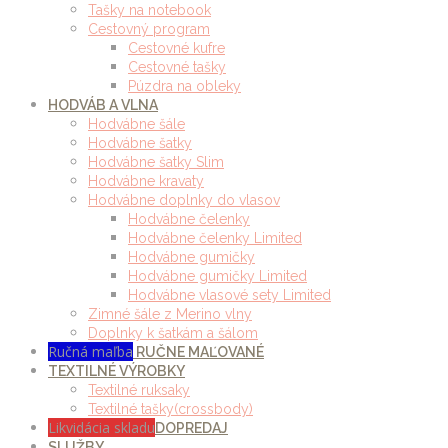
Tašky na notebook
Cestovný program
Cestovné kufre
Cestovné tašky
Púzdra na obleky
HODVÁB A VLNA
Hodvábne šále
Hodvábne šatky
Hodvábne šatky Slim
Hodvábne kravaty
Hodvábne doplnky do vlasov
Hodvábne čelenky
Hodvábne čelenky Limited
Hodvábne gumičky
Hodvábne gumičky Limited
Hodvábne vlasové sety Limited
Zimné šále z Merino vlny
Doplnky k šatkám a šálom
Ručná maľba
RUČNE MAĽOVANÉ
TEXTILNÉ VÝROBKY
Textilné ruksaky
Textilné tašky(crossbody)
Likvidácia skladu
DOPREDAJ
SLUŽBY