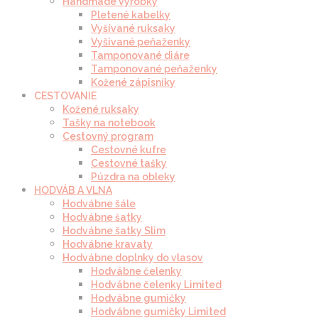
Handmade výrobky
Pletené kabelky
Vyšívané ruksaky
Vyšívané peňaženky
Tamponované diáre
Tamponované peňaženky
Kožené zápisníky
CESTOVANIE
Kožené ruksaky
Tašky na notebook
Cestovný program
Cestovné kufre
Cestovné tašky
Púzdra na obleky
HODVÁB A VLNA
Hodvábne šále
Hodvábne šatky
Hodvábne šatky Slim
Hodvábne kravaty
Hodvábne doplnky do vlasov
Hodvábne čelenky
Hodvábne čelenky Limited
Hodvábne gumičky
Hodvábne gumičky Limited