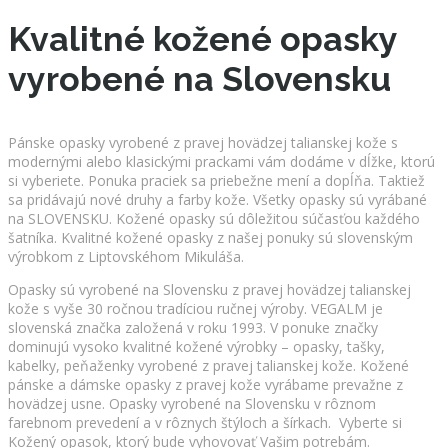
Kvalitné kožené opasky
vyrobené na Slovensku
Pánske opasky vyrobené z pravej hovädzej talianskej kože s
modernými alebo klasickými prackami vám dodáme v dĺžke, ktorú
si vyberiete. Ponuka praciek sa priebežne mení a dopĺňa. Taktiež
sa pridávajú nové druhy a farby kože. Všetky opasky sú vyrábané
na SLOVENSKU. Kožené opasky sú dôležitou súčasťou každého
šatníka. Kvalitné kožené opasky z našej ponuky sú slovenským
výrobkom z Liptovskéhom Mikuláša.
Opasky sú vyrobené na Slovensku z pravej hovädzej talianskej
kože s vyše 30 ročnou tradíciou ručnej výroby. VEGALM je
slovenská značka založená v roku 1993. V ponuke značky
dominujú vysoko kvalitné kožené výrobky – opasky, tašky,
kabelky, peňaženky vyrobené z pravej talianskej kože. Kožené
pánske a dámske opasky z pravej kože vyrábame prevažne z
hovädzej usne. Opasky vyrobené na Slovensku v rôznom
farebnom prevedení a v rôznych štýloch a šírkach. Vyberte si
Kožený opasok, ktorý bude vyhovovať Vašim potrebám.