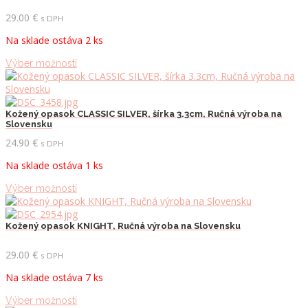
variantov.
Možnosti
29.00
€
s DPH
si
Na sklade ostáva 2 ks
môžete
vybrať
Tento
Výber možností
na
produkt
stránke
má
produktu.
viacero
variantov.
Kožený opasok CLASSIC SILVER, šírka 3.3cm, Ručná výroba na
Slovensku
Možnosti
si
24.90
€
s DPH
môžete
Na sklade ostáva 1 ks
vybrať
na
Tento
Výber možností
stránke
produkt
produktu.
má
viacero
Kožený opasok KNIGHT, Ručná výroba na Slovensku
variantov.
Možnosti
29.00
€
s DPH
si
Na sklade ostáva 7 ks
môžete
vybrať
Tento
Výber možností
na