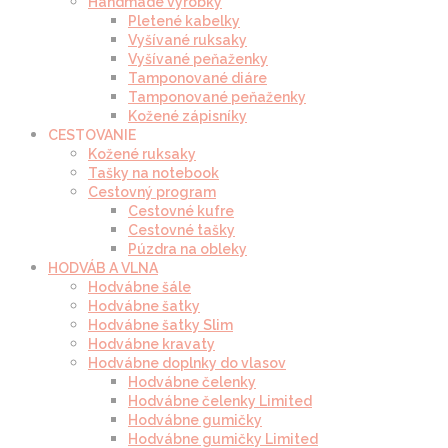
Handmade výrobky
Pletené kabelky
Vyšívané ruksaky
Vyšívané peňaženky
Tamponované diáre
Tamponované peňaženky
Kožené zápisníky
CESTOVANIE
Kožené ruksaky
Tašky na notebook
Cestovný program
Cestovné kufre
Cestovné tašky
Púzdra na obleky
HODVÁB A VLNA
Hodvábne šále
Hodvábne šatky
Hodvábne šatky Slim
Hodvábne kravaty
Hodvábne doplnky do vlasov
Hodvábne čelenky
Hodvábne čelenky Limited
Hodvábne gumičky
Hodvábne gumičky Limited