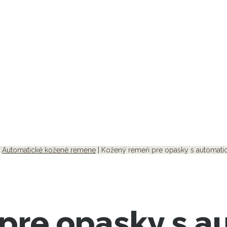
|
Automatické kožené remene
| Kožený remeň pre opasky s automatic
pre opasky s a