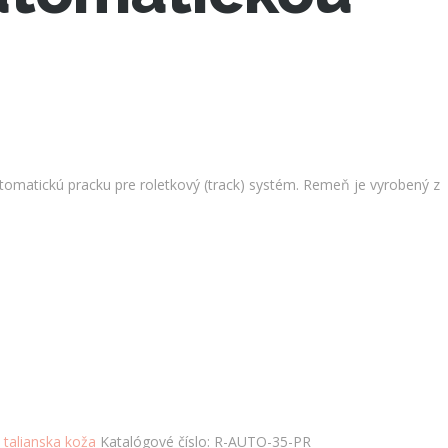
tomatickú pracku pre roletkový (track) systém. Remeň je vyrobený z
,
talianska koža
Katalógové číslo:
R-AUTO-35-PR