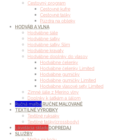
Cestovný program
Cestovné kufre
Cestovné tašky
Púzdra na obleky
HODVÁB A VLNA
Hodvábne šále
Hodvábne šatky
Hodvábne šatky Slim
Hodvábne kravaty
Hodvábne doplnky do vlasov
Hodvábne čelenky
Hodvábne čelenky Limited
Hodvábne gumičky
Hodvábne gumičky Limited
Hodvábne vlasové sety Limited
Zimné šále z Merino vlny
Doplnky k šatkám a šálom
Ručná maľba
RUČNE MAĽOVANÉ
TEXTILNÉ VÝROBKY
Textilné ruksaky
Textilné tašky(crossbody)
Likvidácia skladu
DOPREDAJ
SLUŽBY
Maľba na kožu