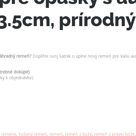
 3.5cm, prírodný
náhradný remeň?
Doplňte svoj šatník o úplne nový remeň pre Vašu au
otrebné dokúpiť)
mky k objednávke)
 remene
,
kožený remeň
,
remeň
,
remeň z kože
,
remeň z pravej kože