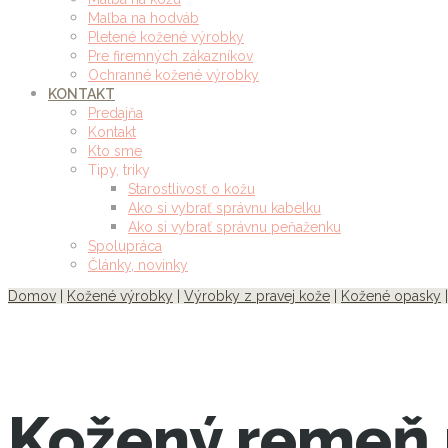
Maľba na hodváb
Pletené kožené výrobky
Pre firemných zákazníkov
Ochranné kožené výrobky
KONTAKT
Predajňa
Kontakt
Kto sme
Tipy, triky
Starostlivosť o kožu
Ako si vybrať správnu kabelku
Ako si vybrať správnu peňaženku
Spolupráca
Články, novinky
Domov
|
Kožené výrobky
|
Výrobky z pravej kože
|
Kožené opasky
Kožený remeň 