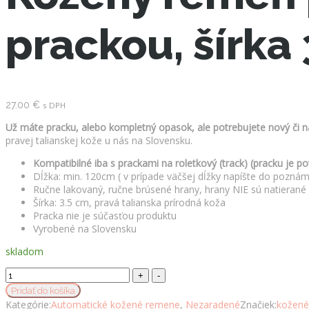
prackou, šírka
27.00
€
s DPH
Už máte pracku, alebo kompletný opasok, ale potrebujete nový či 
pravej talianskej kože u nás na Slovensku.
Kompatibilné iba s prackami na roletkový (track) (pracku je p
Dĺžka: min. 120cm ( v prípade väčšej dĺžky napíšte do pozná
Ručne lakovaný, ručne brúsené hrany, hrany NIE sú natierané
Šírka: 3.5 cm, pravá talianska prírodná koža
Pracka nie je súčasťou produktu
Vyrobené na Slovensku
skladom
Kožený
remeň
Pridať do košíka
pre
Kategórie:
Automatické kožené remene
,
Nezaradené
Značiek:
kožené