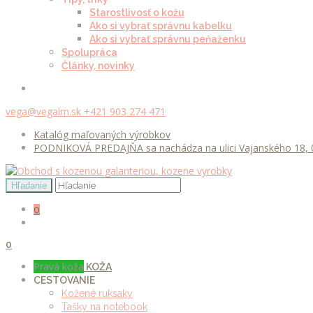
Starostlivosť o kožu
Ako si vybrať správnu kabelku
Ako si vybrať správnu peňaženku
Spolupráca
Články, novinky
vega@vegalm.sk
+421 903 274 471
Katalóg maľovaných výrobkov
PODNIKOVÁ PREDAJŇA sa nachádza na ulici Vajanského 18, 0
0
0
Pravá koža
KOŽA
CESTOVANIE
Kožené ruksaky
Tašky na notebook