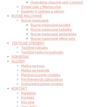
Hodvábne vlasové sety Limited
Zimné šále z Merino vlny
Doplnky k šatkám a šálom
RUČNE MAĽOVANÉ
Ručne maľované
Ručne maľované púzdra
Ručne maľované kabelky
Ručne maľované peňaženky
Ručne maľované office sety
TEXTILNÉ VÝROBKY
Textilné ruksaky
Textilné tašky(crossbody)
DOPREDAJ
SLUŽBY
Maľba na kožu
Maľba na hodváb
Pletené kožené výrobky
Pre firemných zákazníkov
Ochranné kožené výrobky
KONTAKT
Predajňa
Kontakt
Kto sme
Tipy, triky