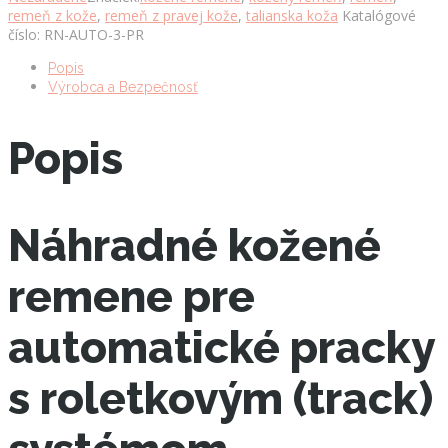
remeň z kože
,
remeň z pravej kože
,
talianska koža
Katalógové
automatickou
číslo:
RN-AUTO-3-PR
prackou,
šírka
Popis
3cm,
Výrobca a Bezpečnosť
prírodný
množstvo
Popis
Náhradné kožené
remene pre
automatické pracky
s roletkovým (track)