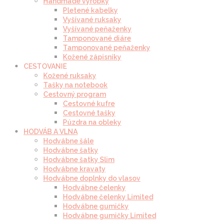
Handmade výrobky
Pletené kabelky
Vyšívané ruksaky
Vyšívané peňaženky
Tamponované diáre
Tamponované peňaženky
Kožené zápisníky
CESTOVANIE
Kožené ruksaky
Tašky na notebook
Cestovný program
Cestovné kufre
Cestovné tašky
Púzdra na obleky
HODVÁB A VLNA
Hodvábne šále
Hodvábne šatky
Hodvábne šatky Slim
Hodvábne kravaty
Hodvábne doplnky do vlasov
Hodvábne čelenky
Hodvábne čelenky Limited
Hodvábne gumičky
Hodvábne gumičky Limited