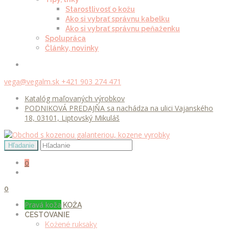
Starostlivosť o kožu
Ako si vybrať správnu kabelku
Ako si vybrať správnu peňaženku
Spolupráca
Články, novinky
vega@vegalm.sk
+421 903 274 471
Katalóg maľovaných výrobkov
PODNIKOVÁ PREDAJŇA sa nachádza na ulici Vajanského
18, 03101, Liptovský Mikuláš
0
0
Pravá koža
KOŽA
CESTOVANIE
Kožené ruksaky