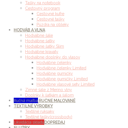
Tašky na notebook
Cestovný program
Cestovné kufre
Cestovné tašky
Púzdra na obleky
HODVÁB A VLNA
Hodvábne šále
Hodvábne šatky
Hodvábne šatky Slim
Hodvábne kravaty
Hodvábne doplnky do vlasov
Hodvábne čelenky
Hodvábne čelenky Limited
Hodvábne gumičky
Hodvábne gumičky Limited
Hodvábne vlasové sety Limited
Zimné šále z Merino vlny
Doplnky k šatkám a šálom
Ručná maľba
RUČNE MAĽOVANÉ
TEXTILNÉ VÝROBKY
Textilné ruksaky
Textilné tašky(crossbody)
Likvidácia skladu
DOPREDAJ
SLUŽBY