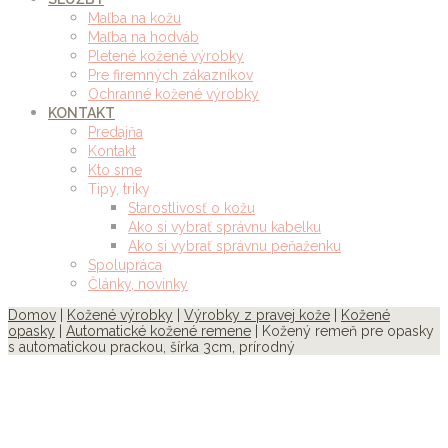
Maľba na kožu
Maľba na hodváb
Pletené kožené výrobky
Pre firemných zákazníkov
Ochranné kožené výrobky
KONTAKT
Predajňa
Kontakt
Kto sme
Tipy, triky
Starostlivosť o kožu
Ako si vybrať správnu kabelku
Ako si vybrať správnu peňaženku
Spolupráca
Články, novinky
Domov
|
Kožené výrobky
|
Výrobky z pravej kože
|
Kožené
opasky
|
Automatické kožené remene
| Kožený remeň pre opasky
s automatickou prackou, šírka 3cm, prírodný