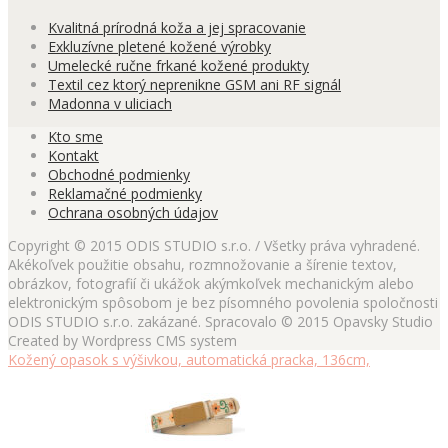
Kvalitná prírodná koža a jej spracovanie
Exkluzívne pletené kožené výrobky
Umelecké ručne frkané kožené produkty
Textil cez ktorý neprenikne GSM ani RF signál
Madonna v uliciach
Kto sme
Kontakt
Obchodné podmienky
Reklamačné podmienky
Ochrana osobných údajov
Copyright © 2015 ODIS STUDIO s.r.o. / Všetky práva vyhradené.
Akékoľvek použitie obsahu, rozmnožovanie a šírenie textov,
obrázkov, fotografií či ukážok akýmkoľvek mechanickým alebo
elektronickým spôsobom je bez písomného povolenia spoločnosti
ODIS STUDIO s.r.o. zakázané. Spracovalo © 2015 Opavsky Studio
Created by Wordpress CMS system
Kožený opasok s výšivkou, automatická pracka, 136cm,