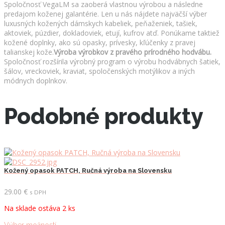
Spoločnosť VegaLM sa zaoberá vlastnou výrobou a následne
predajom koženej galantérie. Len u nás nájdete najväčší výber
luxusných kožených dámskych kabeliek, peňaženiek, tašiek,
aktoviek, púzdier, dokladoviek, etují, kufrov atď. Ponúkame taktiež
kožené doplnky, ako sú opasky, prívesky, kľúčenky z pravej
talianskej kože.
Výroba výrobkov z pravého prírodného hodvábu.
Spoločnosť rozšírila výrobný program o výrobu hodvábnych šatiek,
šálov, vreckoviek, kraviat, spoločenských motýlikov a iných
módnych doplnkov.
Podobné produkty
Kožený opasok PATCH, Ručná výroba na Slovensku
29.00
€
s DPH
Na sklade ostáva 2 ks
Tento
Výber možností