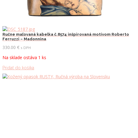
Ručne maľovaná kabelka č.8574 inšpirovaná motívom Roberto
Ferruzzi – Madonnina
330.00
€
s DPH
Na sklade ostáva 1 ks
Pridať do košíka