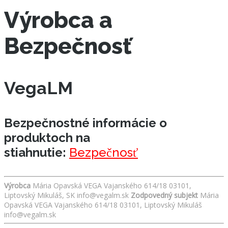
Výrobca a
Bezpečnosť
VegaLM
Bezpečnostné informácie o
produktoch na
stiahnutie:
Bezpečnosť
Výrobca
Mária Opavská VEGA Vajanského 614/18 03101,
Liptovský Mikuláš, SK info@vegalm.sk
Zodpovedný subjekt
Mária
Opavská VEGA Vajanského 614/18 03101, Liptovský Mikuláš
info@vegalm.sk