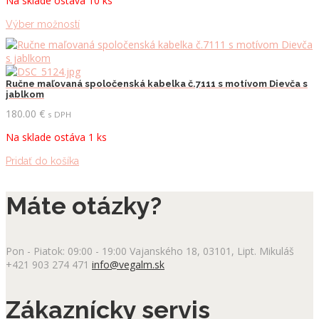
Na sklade ostáva 10 ks
Tento
Výber možností
produkt
má
viacero
variantov.
Ručne maľovaná spoločenská kabelka č.7111 s motívom Dievča s
Možnosti
jablkom
si
180.00
€
s DPH
môžete
vybrať
Na sklade ostáva 1 ks
na
stránke
Pridať do košíka
produktu.
Máte otázky?
Pon - Piatok: 09:00 - 19:00
Vajanského 18, 03101, Lipt. Mikuláš
+421 903 274 471
info@vegalm.sk
Zákaznícky servis