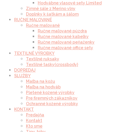
Hodvábne vlasové sety Limited
Zimné šále z Merino vlny
Doplnky k šatkám a šálom
RUČNE MAĽOVANÉ
Ručne maľované
Ručne maľované púzdra
Ručne maľované kabelky
Ručne maľované peňaženky
Ručne maľované office sety
TEXTILNÉ VÝROBKY
Textilné ruksaky
Textilné tašky(crossbody)
DOPREDAJ
SLUŽBY
Maľba na kožu
Maľba na hodváb
Pletené kožené výrobky
Pre firemných zákazníkov
Ochranné kožené výrobky
KONTAKT
Predajňa
Kontakt
Kto sme
Tipy, triky