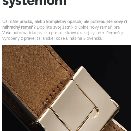
systémom
Už máte pracku, alebo kompletný opasok, ale potrebujete nový či
náhradný remeň?
Doplňte svoj šatník o úplne nový remeň pre
Vašu automatickú pracku pre roletkový (track) systém. Remeň je
vyrobený z pravej talianskej kože u nás na Slovensku.