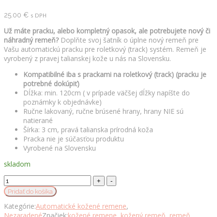
25.00
€
s DPH
Už máte pracku, alebo kompletný opasok, ale potrebujete nový či
náhradný remeň?
Doplňte svoj šatník o úplne nový remeň pre
Vašu automatickú pracku pre roletkový (track) systém. Remeň je
vyrobený z pravej talianskej kože u nás na Slovensku.
Kompatibilné iba s prackami na roletkový (track) (pracku je
potrebné dokúpiť)
Dĺžka: min. 120cm ( v prípade väčšej dĺžky napíšte do
poznámky k objednávke)
Ručne lakovaný, ručne brúsené hrany, hrany NIE sú
natierané
Šírka: 3 cm, pravá talianska prírodná koža
Pracka nie je súčasťou produktu
Vyrobené na Slovensku
skladom
Kožený
remeň
Pridať do košíka
pre
Kategórie:
Automatické kožené remene
,
opasky
Nezaradené
Značiek:
kožené remene
,
kožený remeň
,
remeň
,
s