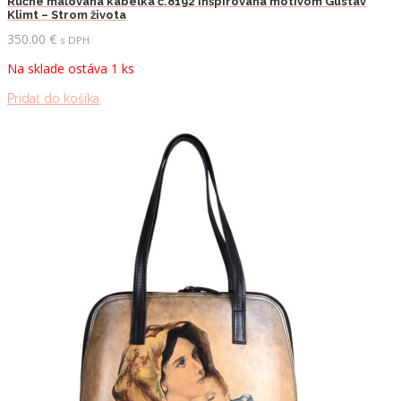
Ručne maľovaná kabelka č.8192 inšpirovaná motívom Gustav
Klimt – Strom života
350.00
€
s DPH
Na sklade ostáva 1 ks
Pridať do košíka