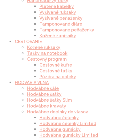
Handmade výrobky
Pletené kabelky
Vyšívané ruksaky
Vyšívané peňaženky
Tamponované diáre
Tamponované peňaženky
Kožené zápisníky
CESTOVANIE
Kožené ruksaky
Tašky na notebook
Cestovný program
Cestovné kufre
Cestovné tašky
Púzdra na obleky
HODVÁB A VLNA
Hodvábne šále
Hodvábne šatky
Hodvábne šatky Slim
Hodvábne kravaty
Hodvábne doplnky do vlasov
Hodvábne čelenky
Hodvábne čelenky Limited
Hodvábne gumičky
Hodvábne gumičky Limited