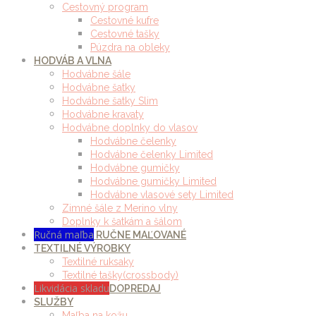
Cestovný program
Cestovné kufre
Cestovné tašky
Púzdra na obleky
HODVÁB A VLNA
Hodvábne šále
Hodvábne šatky
Hodvábne šatky Slim
Hodvábne kravaty
Hodvábne doplnky do vlasov
Hodvábne čelenky
Hodvábne čelenky Limited
Hodvábne gumičky
Hodvábne gumičky Limited
Hodvábne vlasové sety Limited
Zimné šále z Merino vlny
Doplnky k šatkám a šálom
Ručná maľba
RUČNE MAĽOVANÉ
TEXTILNÉ VÝROBKY
Textilné ruksaky
Textilné tašky(crossbody)
Likvidácia skladu
DOPREDAJ
SLUŽBY
Maľba na kožu