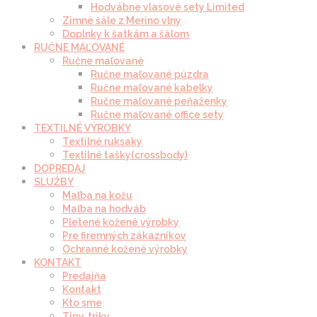
Hodvábne vlasové sety Limited
Zimné šále z Merino vlny
Doplnky k šatkám a šálom
RUČNE MAĽOVANÉ
Ručne maľované
Ručne maľované púzdra
Ručne maľované kabelky
Ručne maľované peňaženky
Ručne maľované office sety
TEXTILNÉ VÝROBKY
Textilné ruksaky
Textilné tašky(crossbody)
DOPREDAJ
SLUŽBY
Maľba na kožu
Maľba na hodváb
Pletené kožené výrobky
Pre firemných zákazníkov
Ochranné kožené výrobky
KONTAKT
Predajňa
Kontakt
Kto sme
Tipy, triky