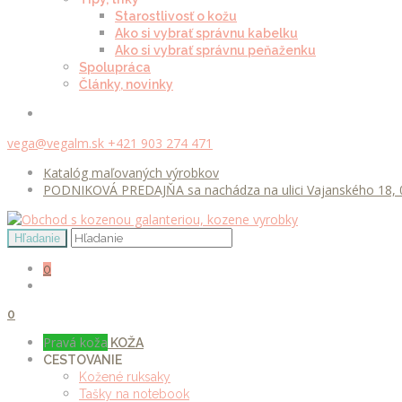
Starostlivosť o kožu
Ako si vybrať správnu kabelku
Ako si vybrať správnu peňaženku
Spolupráca
Články, novinky
vega@vegalm.sk
+421 903 274 471
Katalóg maľovaných výrobkov
PODNIKOVÁ PREDAJŇA sa nachádza na ulici Vajanského 18, 0
0
0
Pravá koža
KOŽA
CESTOVANIE
Kožené ruksaky
Tašky na notebook