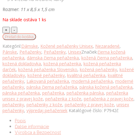
Rozmer:
11 x 8,5 x 1,5 cm
Na sklade ostáva 1 ks
Luxusná
peňaženka
Pridať do košíka
z
Kategórií:
Dámske
,
Kožené peňaženky Unisex
,
Nezaradené
,
pravej
Pánske
,
Peňaženky
,
Peňaženky
,
Unisex
Značiek:
čierna kožená
kože
peňaženka
,
dámska čierna peňaženka
,
kožená čierna peňaženka
,
č.7942
kožená dokladovka
,
kožená peňaženka
,
kožená peňaženka
v
darček
,
kožená peňaženka Slovensko
,
kožená peňaženky
,
kožené
čiernej
dokladovky
,
kožené peňaženky
,
kvalitná peňaženka
,
kvalitné
farbe
peňaženky
,
Lakovaná peňaženka
,
moderná peňaženka
,
moderné
množstvo
peňaženky
,
pánska čierna peňaženka
,
pánska kožená peňaženka
,
pánska peňaženka
,
peňaženka
,
peňaženka pánska
,
peňaženka
unisex z pravej kože
,
peňaženka z kože
,
peňaženka z pravej kože
,
peňaženky
,
peňaženky z kože
,
peňaženky z pravej kože
,
unisex
peňaženky
,
výpredaj peňaženiek
Katalógové číslo:
P7942č
Popis
Ďalšie informácie
Výrobca a Bezpečnosť