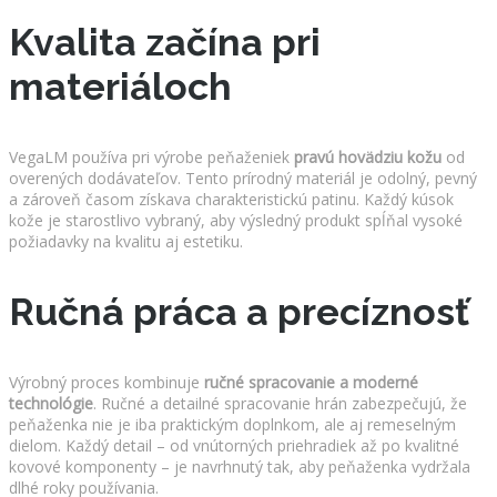
Kvalita začína pri
materiáloch
VegaLM používa pri výrobe peňaženiek
pravú hovädziu kožu
od
overených dodávateľov. Tento prírodný materiál je odolný, pevný
a zároveň časom získava charakteristickú patinu. Každý kúsok
kože je starostlivo vybraný, aby výsledný produkt spĺňal vysoké
požiadavky na kvalitu aj estetiku.
Ručná práca a precíznosť
Výrobný proces kombinuje
ručné spracovanie a moderné
technológie
. Ručné a detailné spracovanie hrán zabezpečujú, že
peňaženka nie je iba praktickým doplnkom, ale aj remeselným
dielom. Každý detail – od vnútorných priehradiek až po kvalitné
kovové komponenty – je navrhnutý tak, aby peňaženka vydržala
dlhé roky používania.