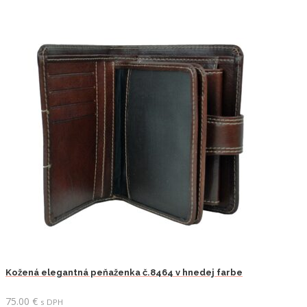
Kožená elegantná peňaženka č.8464 v hnedej farbe
75.00
€
s DPH