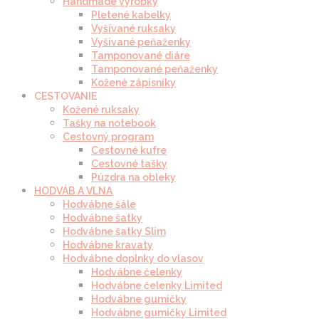
Handmade výrobky
Pletené kabelky
Vyšívané ruksaky
Vyšívané peňaženky
Tamponované diáre
Tamponované peňaženky
Kožené zápisníky
CESTOVANIE
Kožené ruksaky
Tašky na notebook
Cestovný program
Cestovné kufre
Cestovné tašky
Púzdra na obleky
HODVÁB A VLNA
Hodvábne šále
Hodvábne šatky
Hodvábne šatky Slim
Hodvábne kravaty
Hodvábne doplnky do vlasov
Hodvábne čelenky
Hodvábne čelenky Limited
Hodvábne gumičky
Hodvábne gumičky Limited