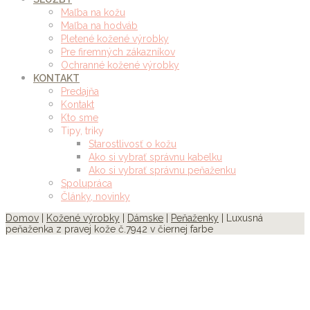
Maľba na kožu
Maľba na hodváb
Pletené kožené výrobky
Pre firemných zákazníkov
Ochranné kožené výrobky
KONTAKT
Predajňa
Kontakt
Kto sme
Tipy, triky
Starostlivosť o kožu
Ako si vybrať správnu kabelku
Ako si vybrať správnu peňaženku
Spolupráca
Články, novinky
Domov
|
Kožené výrobky
|
Dámske
|
Peňaženky
| Luxusná
peňaženka z pravej kože č.7942 v čiernej farbe