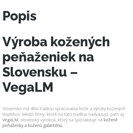
Popis
Výroba kožených
peňaženiek na
Slovensku –
VegaLM
Slovensko má dlhú tradíciu spracovania kože a výroby kožených
doplnkov. Medzi firmy, ktoré na túto tradíciu nadväzujú, patrí aj
VegaLM
, slovenský výrobca, ktorý sa špecializuje na
kožené
peňaženky a koženú galantériu
.