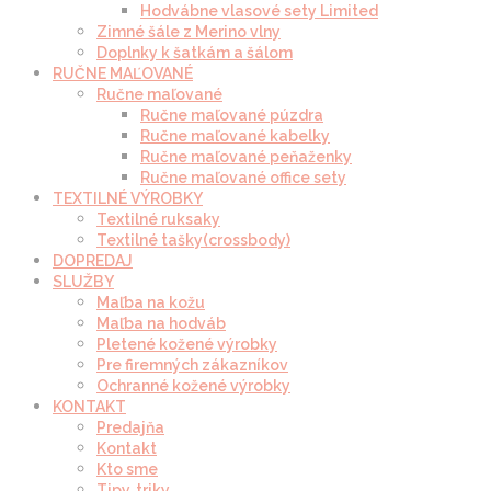
Hodvábne vlasové sety Limited
Zimné šále z Merino vlny
Doplnky k šatkám a šálom
RUČNE MAĽOVANÉ
Ručne maľované
Ručne maľované púzdra
Ručne maľované kabelky
Ručne maľované peňaženky
Ručne maľované office sety
TEXTILNÉ VÝROBKY
Textilné ruksaky
Textilné tašky(crossbody)
DOPREDAJ
SLUŽBY
Maľba na kožu
Maľba na hodváb
Pletené kožené výrobky
Pre firemných zákazníkov
Ochranné kožené výrobky
KONTAKT
Predajňa
Kontakt
Kto sme
Tipy, triky