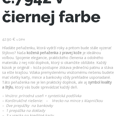
čiernej farbe
42.90
€
s DPH
Hľadáte peňaženku, ktorá vydrží roky a pritom bude stále vyzerať
štýlovo? Naša
kožená peňaženka z pravej kože
je ideálnou
voľbou. Spojenie elegancie, praktického členenia a odolného
materiálu z nej robí doplnok, ktorý si okamžite obľúbite. Každý
kúsok je originál – koža postupne získava jedinečnú patinu a stáva
sa ešte krajšou. Vďaka premyslenému vnútornému riešeniu budete
mať všetky karty, mince a bankovky vždy prehľadne usporiadané.
Táto peňaženka nie je len praktický doplnok, ale aj
symbol kvality
a štýlu
, ktorý vás bude sprevádzať každý deň.
– Vnútro: prírodná useň + syntetická podšívka
– Konštrukčné riešenie: – Vrecko na mince s klapničkou
– Dve prepážky na bankovky
– 1 prepážka na doklady
– 3 x vrecka na kreditné karty