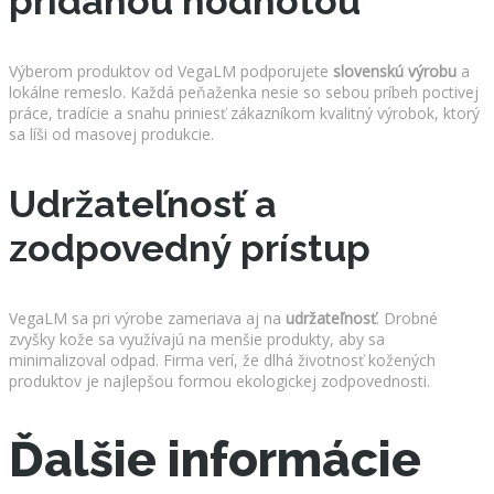
pridanou hodnotou
Výberom produktov od VegaLM podporujete
slovenskú výrobu
a
lokálne remeslo. Každá peňaženka nesie so sebou príbeh poctivej
práce, tradície a snahu priniesť zákazníkom kvalitný výrobok, ktorý
sa líši od masovej produkcie.
Udržateľnosť a
zodpovedný prístup
VegaLM sa pri výrobe zameriava aj na
udržateľnosť
. Drobné
zvyšky kože sa využívajú na menšie produkty, aby sa
minimalizoval odpad. Firma verí, že dlhá životnosť kožených
produktov je najlepšou formou ekologickej zodpovednosti.
Ďalšie informácie