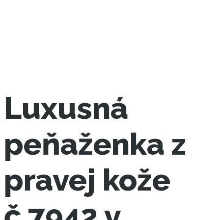
Luxusná
peňaženka z
pravej kože
č.7942 v