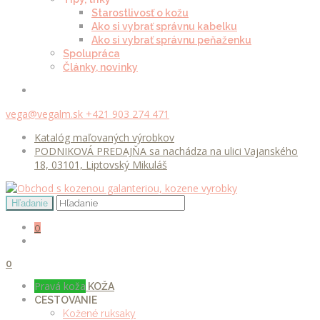
Starostlivosť o kožu
Ako si vybrať správnu kabelku
Ako si vybrať správnu peňaženku
Spolupráca
Články, novinky
vega@vegalm.sk
+421 903 274 471
Katalóg maľovaných výrobkov
PODNIKOVÁ PREDAJŇA sa nachádza na ulici Vajanského
18, 03101, Liptovský Mikuláš
0
0
Pravá koža
KOŽA
CESTOVANIE
Kožené ruksaky