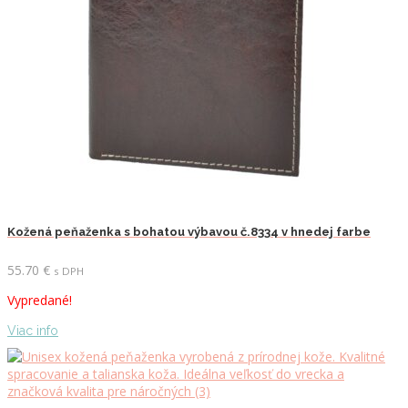
Kožená peňaženka s bohatou výbavou č.8334 v hnedej farbe
55.70
€
s DPH
Vypredané!
Viac info