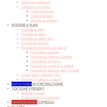
Tašky na notebook
Cestovný program
Cestovné kufre
Cestovné tašky
Púzdra na obleky
HODVÁB A VLNA
Hodvábne šále
Hodvábne šatky
Hodvábne šatky Slim
Hodvábne kravaty
Hodvábne doplnky do vlasov
Hodvábne čelenky
Hodvábne čelenky Limited
Hodvábne gumičky
Hodvábne gumičky Limited
Hodvábne vlasové sety Limited
Zimné šále z Merino vlny
Doplnky k šatkám a šálom
Ručná maľba
RUČNE MAĽOVANÉ
TEXTILNÉ VÝROBKY
Textilné ruksaky
Textilné tašky(crossbody)
Likvidácia skladu
DOPREDAJ
SLUŽBY