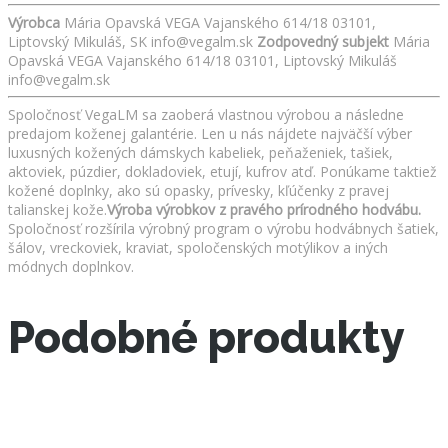
Výrobca
Mária Opavská VEGA Vajanského 614/18 03101,
Liptovský Mikuláš, SK info@vegalm.sk
Zodpovedný subjekt
Mária
Opavská VEGA Vajanského 614/18 03101, Liptovský Mikuláš
info@vegalm.sk
Spoločnosť VegaLM sa zaoberá vlastnou výrobou a následne
predajom koženej galantérie. Len u nás nájdete najväčší výber
luxusných kožených dámskych kabeliek, peňaženiek, tašiek,
aktoviek, púzdier, dokladoviek, etují, kufrov atď. Ponúkame taktiež
kožené doplnky, ako sú opasky, prívesky, kľúčenky z pravej
talianskej kože.
Výroba výrobkov z pravého prírodného hodvábu.
Spoločnosť rozšírila výrobný program o výrobu hodvábnych šatiek,
šálov, vreckoviek, kraviat, spoločenských motýlikov a iných
módnych doplnkov.
Podobné produkty