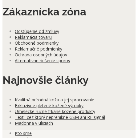
Zákaznícka zóna
Odstúpenie od zmluvy
Reklamácia tovaru
Obchodné podmienky
Reklamačné podmienky
Ochrana osobných údajov
Alternatívne riešenie sporov
Najnovšie články
Kvalitná prírodná koža a jej spracovanie
Exkluzívne pletené kožené výrobky
Umelecké ručne frkané kožené produkty
Textil cez ktorý neprenikne GSM ani RF signál
Madonna v uliciach
Kto sme