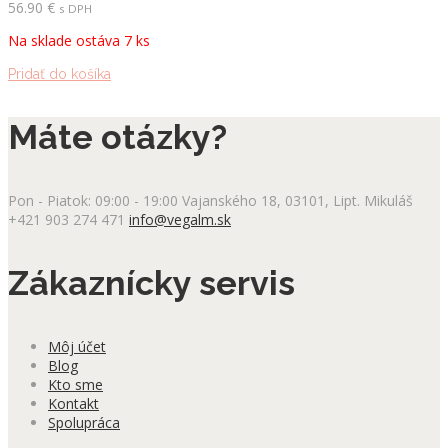
56.90
€
s DPH
Na sklade ostáva 7 ks
Pridať do košíka
Máte otázky?
Pon - Piatok: 09:00 - 19:00
Vajanského 18, 03101, Lipt. Mikuláš
+421 903 274 471
info@vegalm.sk
Zákaznícky servis
Môj účet
Blog
Kto sme
Kontakt
Spolupráca