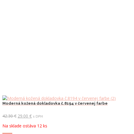
Moderná kožená dokladovka č.8194 v červenej farbe
Pôvodná
Aktuálna
42.30
€
29.00
€
s DPH
cena
cena
Na sklade ostáva 12 ks
bola:
je:
42.30 €.
29.00 €.