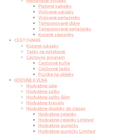
Handmade výrobky
Pletené kabelky
Vyšívané ruksaky
Vyšívané peňaženky
Tamponované diáre
Tamponované peňaženky
Kožené zápisníky
CESTOVANIE
Kožené ruksaky
Tašky na notebook
Cestovný program
Cestovné kufre
Cestovné tašky
Púzdra na obleky
HODVÁB A VLNA
Hodvábne šále
Hodvábne šatky
Hodvábne šatky Slim
Hodvábne kravaty
Hodvábne doplnky do vlasov
Hodvábne čelenky
Hodvábne čelenky Limited
Hodvábne gumičky
Hodvábne gumičky Limited