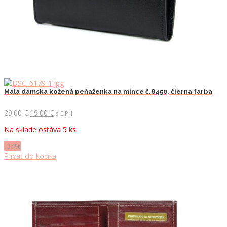
Malá dámska kožená peňaženka na mince č.8450, čierna farba
Pôvodná
Aktuálna
29.00
€
19.00
€
s DPH
cena
cena
Na sklade ostáva 5 ks
bola:
je:
29.00 €.
19.00 €.
-34%
Pridať do košíka