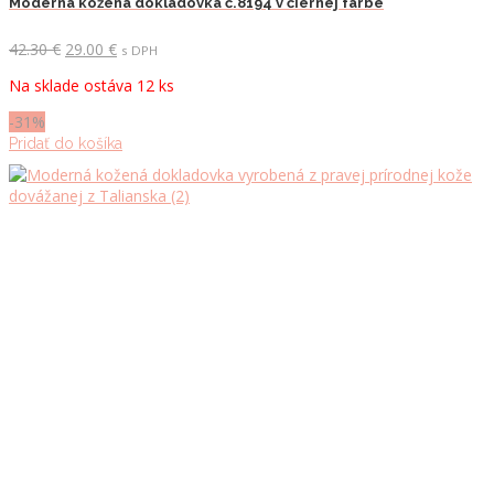
Moderná kožená dokladovka č.8194 v čiernej farbe
Pôvodná
Aktuálna
42.30
€
29.00
€
s DPH
cena
cena
Na sklade ostáva 12 ks
bola:
je:
42.30 €.
29.00 €.
-31%
Pridať do košíka