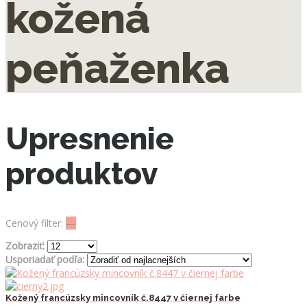
kožená
peňaženka
Upresnenie
produktov
Cenový filter:
—
Zobraziť:
Usporiadať podľa:
Kožený francúzsky mincovník č.8447 v čiernej farbe