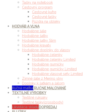
Tašky na notebook
Cestovný program
Cestovné kufre
Cestovné tašky
Púzdra na obleky
HODVÁB A VLNA
Hodvábne šále
Hodvábne šatky
Hodvábne šatky Slim
Hodvábne kravaty
Hodvábne doplnky do vlasov
Hodvábne čelenky
Hodvábne čelenky Limited
Hodvábne gumičky
Hodvábne gumičky Limited
Hodvábne vlasové sety Limited
Zimné šále z Merino vlny
Doplnky k šatkám a šálom
Ručná maľba
RUČNE MAĽOVANÉ
TEXTILNÉ VÝROBKY
Textilné ruksaky
Textilné tašky(crossbody)
Likvidácia skladu
DOPREDAJ
SLUŽBY