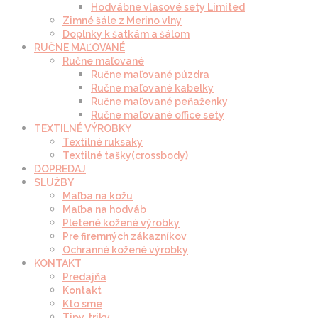
Hodvábne vlasové sety Limited
Zimné šále z Merino vlny
Doplnky k šatkám a šálom
RUČNE MAĽOVANÉ
Ručne maľované
Ručne maľované púzdra
Ručne maľované kabelky
Ručne maľované peňaženky
Ručne maľované office sety
TEXTILNÉ VÝROBKY
Textilné ruksaky
Textilné tašky(crossbody)
DOPREDAJ
SLUŽBY
Maľba na kožu
Maľba na hodváb
Pletené kožené výrobky
Pre firemných zákazníkov
Ochranné kožené výrobky
KONTAKT
Predajňa
Kontakt
Kto sme
Tipy, triky