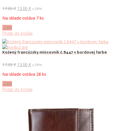
Pôvodná
Aktuálna
17.00
€
13.00
€
s DPH
cena
cena
Na sklade ostáva 7 ks
bola:
je:
17.00 €.
13.00 €.
-24%
Pridať do košíka
Kožený francúzsky mincovník č.8447 v bordovej farbe
Pôvodná
Aktuálna
17.00
€
13.00
€
s DPH
cena
cena
Na sklade ostáva 28 ks
bola:
je:
17.00 €.
13.00 €.
-24%
Pridať do košíka