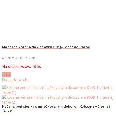
Moderná kožená dokladovka č.8194 v hnedej farbe
Pôvodná
Aktuálna
42.30
€
29.00
€
s DPH
cena
cena
Na sklade ostáva 10 ks
bola:
je:
42.30 €.
29.00 €.
-31%
Pridať do košíka
Kožená peňaženka s mriežkovaným dekorom č.8559-1 v čiernej
farbe