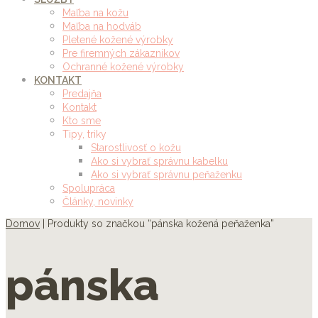
Maľba na kožu
Maľba na hodváb
Pletené kožené výrobky
Pre firemných zákazníkov
Ochranné kožené výrobky
KONTAKT
Predajňa
Kontakt
Kto sme
Tipy, triky
Starostlivosť o kožu
Ako si vybrať správnu kabelku
Ako si vybrať správnu peňaženku
Spolupráca
Články, novinky
Domov
| Produkty so značkou “pánska kožená peňaženka”
pánska