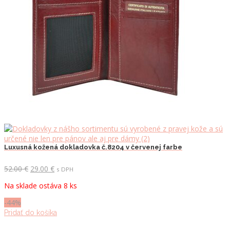
Luxusná kožená dokladovka č.8204 v červenej farbe
Pôvodná
Aktuálna
52.00
€
29.00
€
s DPH
cena
cena
Na sklade ostáva 8 ks
bola:
je:
52.00 €.
29.00 €.
-44%
Pridať do košíka