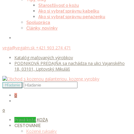
Starostlivosť o kožu
Ako si vybrať správnu kabelku
Ako si vybrať správnu peňaženku
Spolupráca
Články, novinky
vega@vegalm.sk
+421 903 274 471
Katalóg maľovaných výrobkov
PODNIKOVÁ PREDAJŇA sa nachádza na ulici Vajanského
18, 03101, Liptovský Mikuláš
0
0
Pravá koža
KOŽA
CESTOVANIE
Kožené ruksaky