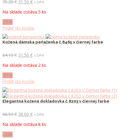
Pôvodná
Aktuálna
70.20
€
31.50
€
s DPH
cena
cena
Na sklade ostáva 5 ks
bola:
je:
70.20 €.
31.50 €.
-55%
Pridať do košíka
Kožená dámska peňaženka č.8465 v čiernej farbe
Pôvodná
Aktuálna
64.10
€
31.50
€
s DPH
cena
cena
Na sklade ostáva 2 ks
bola:
je:
64.10 €.
31.50 €.
-51%
Pridať do košíka
Elegantná kožená dokladovka č.8203 v čiernej farbe
Pôvodná
Aktuálna
66.50
€
38.00
€
s DPH
cena
cena
Na sklade ostáva 8 ks
bola:
je:
66.50 €.
38.00 €.
-43%