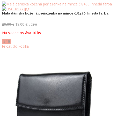
Malá dámska kožená peňaženka na mince č.8450, hnedá farba
Pôvodná
Aktuálna
29.00
€
19.00
€
s DPH
cena
cena
Na sklade ostáva 10 ks
bola:
je:
29.00 €.
19.00 €.
-34%
Pridať do košíka