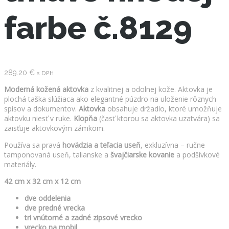
farbe č.8129
289.20
€
s DPH
Moderná kožená aktovka
z kvalitnej a odolnej kože. Aktovka je
plochá taška slúžiaca ako elegantné púzdro na uloženie rôznych
spisov a dokumentov.
Aktovka
obsahuje držadlo, ktoré umožňuje
aktovku niesť v ruke.
Klopňa
(časť ktorou sa aktovka uzatvára) sa
zaisťuje aktovkovým zámkom.
Používa sa pravá
hovädzia a teľacia useň
, exkluzívna – ručne
tamponovaná useň, talianske a
švajčiarske kovanie
a podšívkové
materiály.
42 cm x 32 cm x 12 cm
dve oddelenia
dve predné vrecka
tri vnútorné a zadné zipsové vrecko
vrecko na mobil