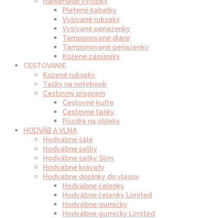
Handmade výrobky
Pletené kabelky
Vyšívané ruksaky
Vyšívané peňaženky
Tamponované diáre
Tamponované peňaženky
Kožené zápisníky
CESTOVANIE
Kožené ruksaky
Tašky na notebook
Cestovný program
Cestovné kufre
Cestovné tašky
Púzdra na obleky
HODVÁB A VLNA
Hodvábne šále
Hodvábne šatky
Hodvábne šatky Slim
Hodvábne kravaty
Hodvábne doplnky do vlasov
Hodvábne čelenky
Hodvábne čelenky Limited
Hodvábne gumičky
Hodvábne gumičky Limited