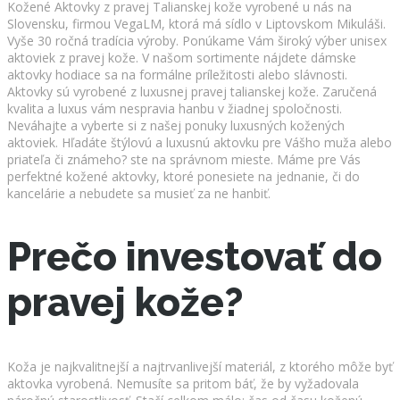
Kožené Aktovky z pravej Talianskej kože vyrobené u nás na
Slovensku, firmou VegaLM, ktorá má sídlo v Liptovskom Mikuláši.
Vyše 30 ročná tradícia výroby. Ponúkame Vám široký výber unisex
aktoviek z pravej kože. V našom sortimente nájdete dámske
aktovky hodiace sa na formálne príležitosti alebo slávnosti.
Aktovky sú vyrobené z luxusnej pravej talianskej kože. Zaručená
kvalita a luxus vám nespravia hanbu v žiadnej spoločnosti.
Neváhajte a vyberte si z našej ponuky luxusných kožených
aktoviek. Hľadáte štýlovú a luxusnú aktovku pre Vášho muža alebo
priateľa či známeho? ste na správnom mieste. Máme pre Vás
perfektné kožené aktovky, ktoré ponesiete na jednanie, či do
kancelárie a nebudete sa musieť za ne hanbiť.
Prečo investovať do
pravej kože?
Koža je najkvalitnejší a najtrvanlivejší materiál, z ktorého môže byť
aktovka vyrobená. Nemusíte sa pritom báť, že by vyžadovala