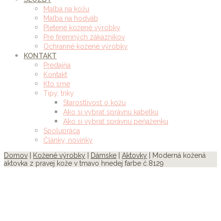
Maľba na kožu
Maľba na hodváb
Pletené kožené výrobky
Pre firemných zákazníkov
Ochranné kožené výrobky
KONTAKT
Predajňa
Kontakt
Kto sme
Tipy, triky
Starostlivosť o kožu
Ako si vybrať správnu kabelku
Ako si vybrať správnu peňaženku
Spolupráca
Články, novinky
Domov
|
Kožené výrobky
|
Dámske
|
Aktovky
| Moderná kožená
aktovka z pravej kože v tmavo hnedej farbe č.8129