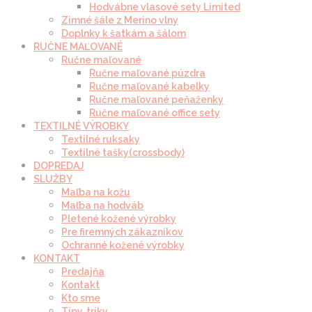
Hodvábne vlasové sety Limited
Zimné šále z Merino vlny
Doplnky k šatkám a šálom
RUČNE MAĽOVANÉ
Ručne maľované
Ručne maľované púzdra
Ručne maľované kabelky
Ručne maľované peňaženky
Ručne maľované office sety
TEXTILNÉ VÝROBKY
Textilné ruksaky
Textilné tašky(crossbody)
DOPREDAJ
SLUŽBY
Maľba na kožu
Maľba na hodváb
Pletené kožené výrobky
Pre firemných zákazníkov
Ochranné kožené výrobky
KONTAKT
Predajňa
Kontakt
Kto sme
Tipy, triky