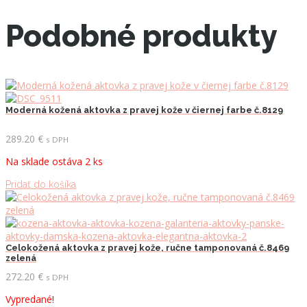
Podobné produkty
Moderná kožená aktovka z pravej kože v čiernej farbe č.8129
289.20
€
s DPH
Na sklade ostáva 2 ks
Pridať do košíka
Celokožená aktovka z pravej kože, ručne tamponovaná č.8469
zelená
272.20
€
s DPH
Vypredané!