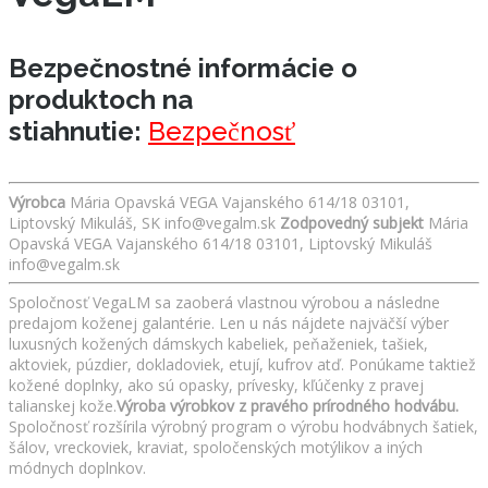
Bezpečnostné informácie o
produktoch na
stiahnutie:
Bezpečnosť
Výrobca
Mária Opavská VEGA Vajanského 614/18 03101,
Liptovský Mikuláš, SK info@vegalm.sk
Zodpovedný subjekt
Mária
Opavská VEGA Vajanského 614/18 03101, Liptovský Mikuláš
info@vegalm.sk
Spoločnosť VegaLM sa zaoberá vlastnou výrobou a následne
predajom koženej galantérie. Len u nás nájdete najväčší výber
luxusných kožených dámskych kabeliek, peňaženiek, tašiek,
aktoviek, púzdier, dokladoviek, etují, kufrov atď. Ponúkame taktiež
kožené doplnky, ako sú opasky, prívesky, kľúčenky z pravej
talianskej kože.
Výroba výrobkov z pravého prírodného hodvábu.
Spoločnosť rozšírila výrobný program o výrobu hodvábnych šatiek,
šálov, vreckoviek, kraviat, spoločenských motýlikov a iných
módnych doplnkov.