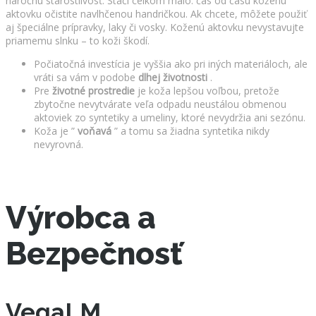
náročnú starostlivosť. Stačí celkom málo: čas od času koženú
aktovku očistite navlhčenou handričkou. Ak chcete, môžete použiť
aj špeciálne prípravky, laky či vosky. Koženú aktovku nevystavujte
priamemu slnku – to koži škodí.
Počiatočná investícia je vyššia ako pri iných materiáloch, ale
vráti sa vám v podobe
dlhej životnosti
.
Pre
životné prostredie
je koža lepšou voľbou, pretože
zbytočne nevytvárate veľa odpadu neustálou obmenou
aktoviek zo syntetiky a umeliny, ktoré nevydržia ani sezónu.
Koža je ”
voňavá
” a tomu sa žiadna syntetika nikdy
nevyrovná.
Výrobca a
Bezpečnosť
VegaLM