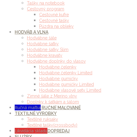
Tašky na notebook
Cestovný program
Cestovné kufre
Cestovné tašky
Púzdra na obleky
HODVÁB A VLNA
Hodvábne šále
Hodvábne šatky
Hodvábne šatky Slim
Hodvábne kravaty
Hodvábne doplnky do vlasov
Hodvábne čelenky
Hodvábne čelenky Limited
Hodvábne gumičky
Hodvábne gumičky Limited
Hodvábne vlasové sety Limited
Zimné šále z Merino vlny
Doplnky k šatkám a šálom
Ručná maľba
RUČNE MAĽOVANÉ
TEXTILNÉ VÝROBKY
Textilné ruksaky
Textilné tašky(crossbody)
Likvidácia skladu
DOPREDAJ
SLUŽBY