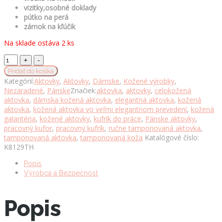
vizitky,osobné doklady
pútko na perá
zámok na kľúčik
Na sklade ostáva 2 ks
Moderná
kožená
Pridať do košíka
aktovka
Kategórií:
Aktovky
,
Aktovky
,
Dámske
,
Kožené výrobky
,
z
Nezaradené
,
Pánske
Značiek:
aktovka
,
aktovky
,
celokožená
pravej
aktovka
,
dámska kožená aktovka
,
elegantná aktovka
,
kožená
kože
aktovka
,
kožená aktovka vo veľmi elegantnom prevedení
,
kožená
v
galantéria
,
kožené aktovky
,
kufrík do práce
,
Pánske aktovky
,
tmavo
pracovný kufor
,
pracovný kufrík
,
ručne tamponovaná aktovka
,
hnedej
tamponovaná aktovka
,
tamponovaná koža
Katalógové číslo:
farbe
K8129TH
č.8129
množstvo
Popis
Výrobca a Bezpečnosť
Popis