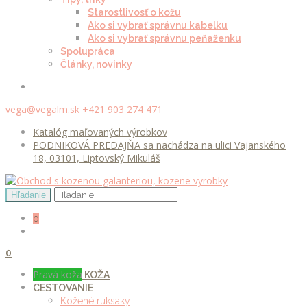
Starostlivosť o kožu
Ako si vybrať správnu kabelku
Ako si vybrať správnu peňaženku
Spolupráca
Články, novinky
vega@vegalm.sk
+421 903 274 471
Katalóg maľovaných výrobkov
PODNIKOVÁ PREDAJŇA sa nachádza na ulici Vajanského
18, 03101, Liptovský Mikuláš
0
0
Pravá koža
KOŽA
CESTOVANIE
Kožené ruksaky